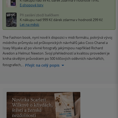
K nákupu nad 99 Kč
dárek zdarma
v hodnotě 19 Kč
E-shopové listy
Při zaslání zboží balíčkem
K nákupu nad 999 Kč
dárek zdarma
v hodnotě 299 Kč
Let na měsíc
The Fashion book, nyní nově k dispozici v midi formátu, pokrývá vývoj
módního průmyslu od průkopnických návrhářů jako Coco Chanel a
Issey Miyake až po vlivné fotografy jakýmijsou například Richard
Avedon a Helmut Newton. Svojí přehledností a kvalitou provedení je
kniha skvělým průvodcem po 500 klíčových oděvních návrhářích,
fotografech,…
Přejít na celý popis