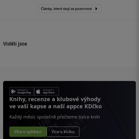
Články, které stojí za pozornost
Viděli jste
Knihy, recenze a klubové výhody
ve vaší kapse a naší appce KDčko
Každý měsíc společně přečteme tisíce knih
Více o aplikaci
Více o klubu