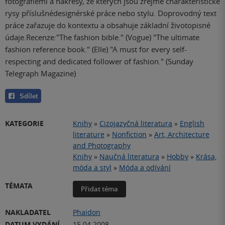
fotografiemi a nákresy, ze kterých jsou zřejmé charakteristické
rysy příslušnédesignérské práce nebo stylu. Doprovodný text
práce zařazuje do kontextu a obsahuje základní životopisné
údaje.Recenze:"The fashion bible." (Vogue) "The ultimate
fashion reference book." (Elle) "A must for every self-
respecting and dedicated follower of fashion." (Sunday
Telegraph Magazine)
Sdílet
KATEGORIE
Knihy
»
Cizojazyčná literatura
»
English
literature
»
Nonfiction
»
Art, Architecture
and Photography
Knihy
»
Naučná literatura
»
Hobby
»
Krása,
móda a styl
»
Móda a odívání
TÉMATA
Přidat téma
NAKLADATEL
Phaidon
DATUM VYDÁNÍ
15.04.2008