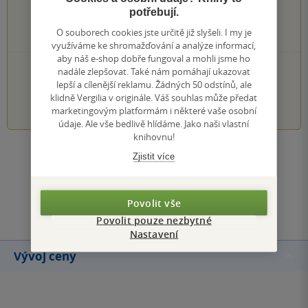
0×
3 hvězdičky
potřebují.
0×
2 hvězdičky
O souborech cookies jste určitě již slyšeli. I my je
0×
1 hvezdička
využíváme ke shromažďování a analýze informací,
aby náš e-shop dobře fungoval a mohli jsme ho
PŘIDEJTE SVÉ HODNOCENÍ KNIHY
nadále zlepšovat. Také nám pomáhají ukazovat
lepší a cílenější reklamu. Žádných 50 odstínů, ale
klidně Vergilia v originále. Váš souhlas může předat
1
2
3
4
5
marketingovým platformám i některé vaše osobní
údaje. Ale vše bedlivě hlídáme. Jako naši vlastní
knihovnu!
Zobrazit všechna hodnocení
Zjistit více
Přidat hodnocení
Povolit vše
Povolit pouze nezbytné
Nastavení
Vývoj ceny