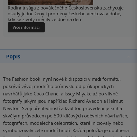
Rodinná sága z poválečného Československa zachycuje
osudy jedné ženy i proměny českého venkova v době,
kdy se životy měnily ze dne na den.
Více informací
Popis
The Fashion book, nyní nově k dispozici v midi formátu,
pokrývá vývoj módního průmyslu od průkopnických
návrhářů jako Coco Chanel a Issey Miyake až po vlivné
fotografy jakýmijsou například Richard Avedon a Helmut
Newton. Svojí přehledností a kvalitou provedení je kniha
skvělým průvodcem po 500 klíčových oděvních návrhářích,
fotografech, modelecha celebritách, které iniciovaly nebo
symbolizovaly celé módní hnutí. Každá položka je doplněna