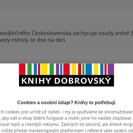
poválečného Československa zachycuje osudy jedné 
ivoty měnily ze dne na den.
hy autora
Vývoj ceny
Clara Valley and
KATEGORIE
Knihy
»
Ci
Cookies a osobní údaje? Knihy to potřebují.
 Yukon, he must
Literature
h cookies jste určitě již slyšeli. I my je využíváme ke shromažďován
nt toil and
, aby náš e-shop dobře fungoval a mohli jsme ho nadále zlepšovat
TÉMATA
val itself must
Přidat 
vat lepší a cílenější reklamu. Žádných 50 odstínů, ale klidně Vergil
 can Buck resist
s může předat marketingovým platformám i některé vaše osobní úda