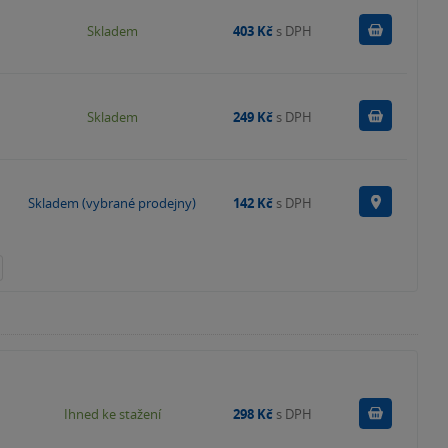
Do košík
Skladem
403 Kč
s DPH
Do košík
Skladem
249 Kč
s DPH
Na prode
Skladem (vybrané prodejny)
142 Kč
s DPH
Koupit
Ihned ke stažení
298 Kč
s DPH