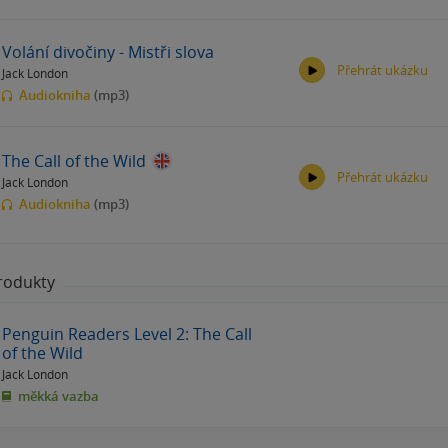
Volání divočiny - Mistři slova
Přehrát ukázku
Jack London
00:00
00:00
Audiokniha
(mp3)
The Call of the Wild
Přehrát ukázku
Jack London
00:00
00:00
Audiokniha
(mp3)
produkty
00:00
00:00
Penguin Readers Level 2: The Call
of the Wild
Jack London
měkká vazba