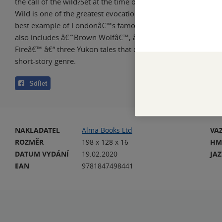
the call of the wild?Set at the time of the Klondike Gold Rush,
Wild is one of the greatest evocations of the natural world, 
best example of Londonâ€™s famously urgent and vivid style
also includes â€˜Brown Wolfâ€™, â€˜That Spotâ€™ and â€˜
Fireâ€™ â€“ three Yukon tales that demonstrate Londonâ€™s
short-story genre.
Sdílet
NAKLADATEL
Alma Books Ltd
VA
ROZMĚR
198 x 128 x 16
HM
DATUM VYDÁNÍ
19.02.2020
JA
EAN
9781847498441