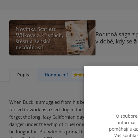
Rodinná sága z 
v době, kdy se ž
37
Popis
Hodnocení
Další kni
When Buck is smuggled from his beloved home in the Santa 
forced to work as a sled-dog in the frozen wilderness of the
O souborec
forget the long, lazy Californian days and face a life of consta
informací
danger under the whip of cruel or inept masters, where survi
pomáhají ukazo
be fought for. But with his primal instincts stirred, how long
Váš souhla