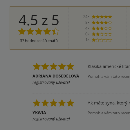
4.5
z
5
24×
5 hvězdiče
8×
4 hvězdičky
4×
3 hvězdičky
0×
2 hvězdičky
1×
37
hodnocení čtenářů
1 hvezdička
Klasika americké lita
ADRIANA DOSEDĚLOVÁ
Pomohla vám tato rece
registrovaný uživatel
Ak máte syna, ktorý r
YKWIA
Pomohla vám tato rece
registrovaný uživatel