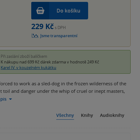
Do košíku
229 Kč
s DPH
Jsme transparentní
Při zaslání zboží balíčkem
K nákupu nad 699 Kč
dárek zdarma
v hodnotě 249 Kč
Karel IV. v kouzelném kukátku
rced to work as a sled-dog in the frozen wilderness of the
nt toil and danger under the whip of cruel or inept masters,
opis
Všechny
Knihy
Audioknihy