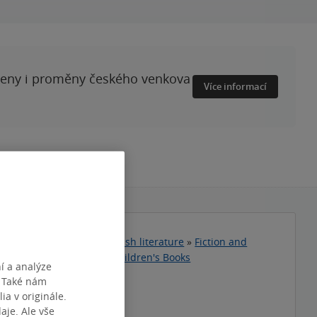
ženy i proměny českého venkova
Více informací
zojazyčná literatura
»
English literature
»
Fiction and
»
Children and Teens
»
Children's Books
í a analýze
. Také nám
téma
ia v originále.
je. Ale vše