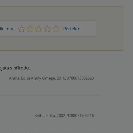
1
2
3
4
5
ic moc
Perfektní
pjata s přírodu.
Kniha, Edice Knihy Omega, 2016, 9788073902520
Kniha, Erika, 2002, 9788071908418