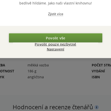
 The Call of the
bedlivě hlídáme. Jako naši vlastní knihovnu!
and perhaps the
. This edition
Zjistit více
To Build a
 mastery of the
Povolit vše
Povolit pouze nezbytné
Nastavení
ZBA
měkká vazba
POČET ST
OTNOST
186 g
VYDÁNÍ
ZYK
angličtina
ISBN
Hodnocení a recenze čtenářů