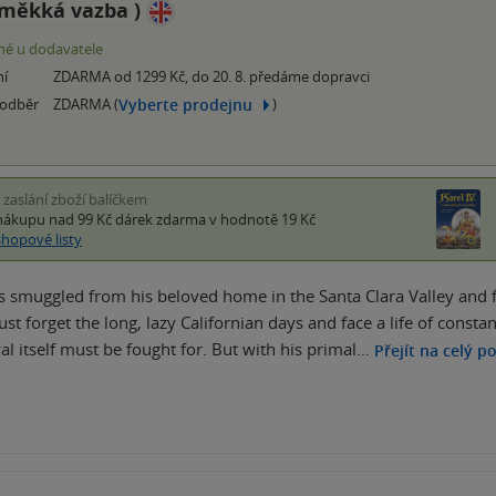
měkká vazba
)
é u dodavatele
ní
ZDARMA od 1299 Kč, do 20. 8. předáme dopravci
Vyberte prodejnu
 odběr
ZDARMA (
)
i zaslání zboží balíčkem
nákupu nad 99 Kč
dárek zdarma
v hodnotě 19 Kč
shopové listy
 smuggled from his beloved home in the Santa Clara Valley and fo
t forget the long, lazy Californian days and face a life of consta
al itself must be fought for. But with his primal…
Přejít na celý p