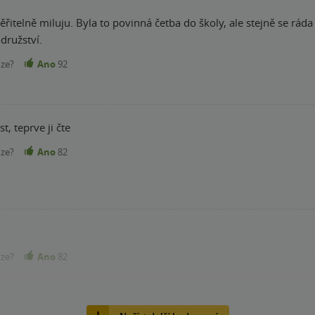
ěřitelně miluju. Byla to povinná četba do školy, ale stejně se ráda
družství.
nze?
Ano
92
t, teprve ji čte
nze?
Ano
82
nze?
Ano
82