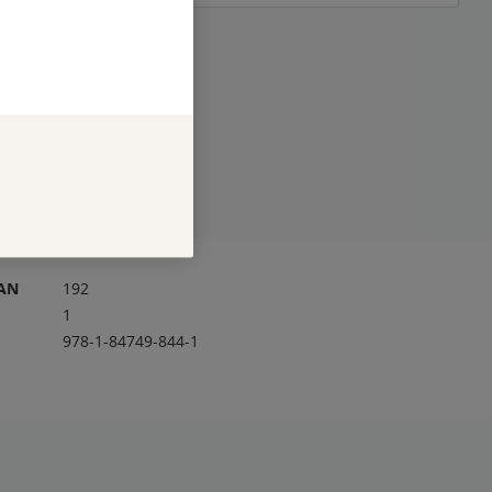
RAN
192
1
978-1-84749-844-1