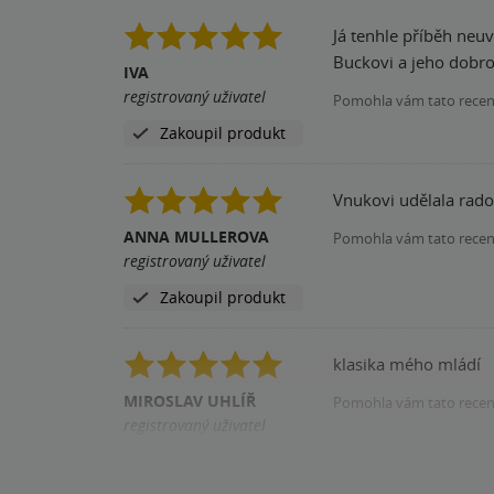
Já tenhle příběh neuv
Buckovi a jeho dobro
IVA
registrovaný uživatel
Pomohla vám tato rece
Zakoupil produkt
Vnukovi udělala rados
ANNA MULLEROVA
Pomohla vám tato rece
registrovaný uživatel
Zakoupil produkt
klasika mého mládí
MIROSLAV UHLÍŘ
Pomohla vám tato rece
registrovaný uživatel
Zakoupil produkt