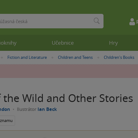
ioknihy
Učebnice
Hry
Fiction and Literature
Children and Teens
Children's Books
»
»
»
f the Wild and Other Stories
ondon
Ilustrátor
Ian Beck
seznamu