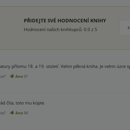
k
PŘIDEJTE SVÉ HODNOCENÍ KNIHY
N
Hodnocení našich knihkupců: 0.0 z 5
ratury přlomu 18. a 19. století. Velmi pěkná kniha. Je velmi úzce s
nze?
Ano
97
ád číta, toto mu kúpte.
nze?
Ano
94