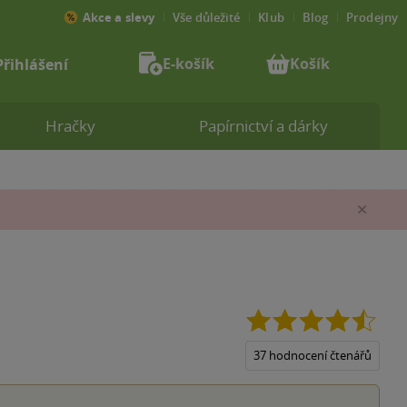
Akce a slevy
Vše důležité
Klub
Blog
Prodejny
E-košík
Košík
Přihlášení
Hračky
Papírnictví a dárky
Zav
4.5
z
5
37 hodnocení čtenářů
hvězd