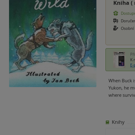
Kniha (
Dostupn
Doruče
Osobní
Př
K 
E-
When Buck is
Yukon, he mus
where surviv
Knihy