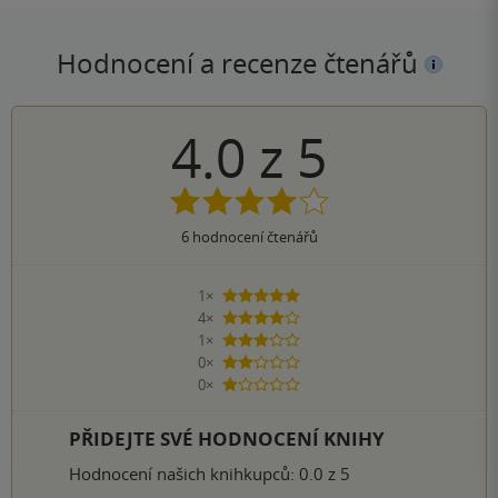
Hodnocení a recenze čtenářů
4.0
z
5
6
hodnocení čtenářů
1×
5 hvězdiček
4×
4 hvězdičky
1×
3 hvězdičky
0×
2 hvězdičky
0×
1 hvezdička
PŘIDEJTE SVÉ HODNOCENÍ KNIHY
Hodnocení našich knihkupců: 0.0 z 5