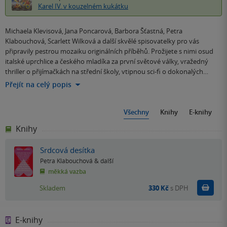
Karel IV. v kouzelném kukátku
Michaela Klevisová, Jana Poncarová, Barbora Šťastná, Petra
Klabouchová, Scarlett Wilková a další skvělé spisovatelky pro vás
připravily pestrou mozaiku originálních příběhů. Prožijete s nimi osud
italské uprchlice a českého mladíka za první světové války, vražedný
thriller o přijímačkách na střední školy, vtipnou sci-fi o dokonalých…
Přejít na celý popis
Všechny
Knihy
E-knihy
Knihy
Srdcová desítka
Petra Klabouchová
& další
měkká vazba
Do k
Skladem
330 Kč
s DPH
E-knihy