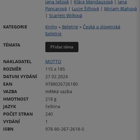
Jana Jašová
|
Klára Mandausová
|
Jana
Poncarová
|
Lucie Šilhová
|
Miriam Blahová
|
Scarlett Wilková
KATEGORIE
Knihy
»
Beletrie
»
Česká a slovenská
beletrie
TÉMATA
Přidat téma
NAKLADATEL
MOTTO
ROZMĚR
115 x 185
DATUM VYDÁNÍ
27.02.2024
EAN
9788026726180
VAZBA
měkká vazba
HMOTNOST
218 g
JAZYK
čeština
POČET STRAN
240
VYDÁNÍ
1
ISBN
978-80-267-2618-0