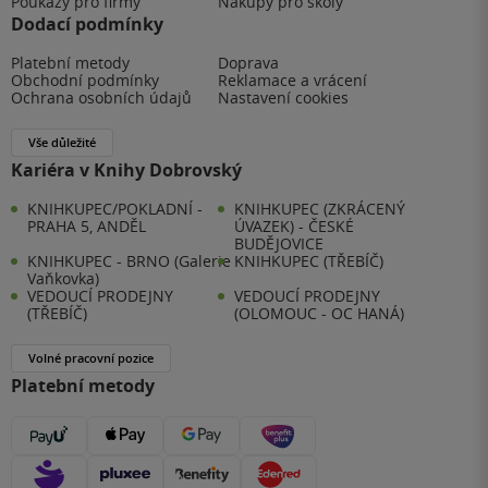
Poukazy pro firmy
Nákupy pro školy
Dodací podmínky
Platební metody
Doprava
Obchodní podmínky
Reklamace a vrácení
Ochrana osobních údajů
Nastavení cookies
Vše důležité
Kariéra v Knihy Dobrovský
KNIHKUPEC/POKLADNÍ -
KNIHKUPEC (ZKRÁCENÝ
PRAHA 5, ANDĚL
ÚVAZEK) - ČESKÉ
BUDĚJOVICE
KNIHKUPEC - BRNO (Galerie
KNIHKUPEC (TŘEBÍČ)
Vaňkovka)
VEDOUCÍ PRODEJNY
VEDOUCÍ PRODEJNY
(TŘEBÍČ)
(OLOMOUC - OC HANÁ)
Volné pracovní pozice
Platební metody