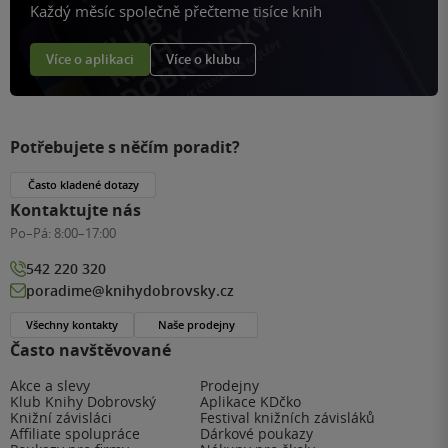
Každý měsíc společně přečteme tisíce knih
Více o aplikaci
Více o klubu
Potřebujete s něčím poradit?
Často kladené dotazy
Kontaktujte nás
Po–Pá:
8:00–17:00
542 220 320
poradime@knihydobrovsky.cz
Všechny kontakty
Naše prodejny
Často navštěvované
Akce a slevy
Prodejny
Klub Knihy Dobrovský
Aplikace KDčko
Knižní závisláci
Festival knižních závisláků
Affiliate spolupráce
Dárkové poukazy