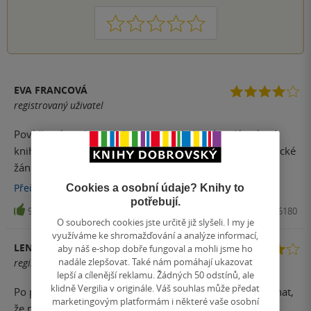
1
2
3
4
5
EVA FRANCOVÁ
registrovaný uživatel
Povídkový soubor od deseti autorek, které vydávají své
knihy i u nakladatelství Motto. Můžete se těšit na netypické
žánry od spisovatelek: Michaela Klevisová, Scarlett
Wilková, Barbora Šťastná, Jana Poncarová, Lucie Šilhová,
Přečíst
více
Cookies a osobní údaje? Knihy to
Jana Jašová, Miriam Blahová, Zdenka Hamerová, Klára
potřebují.
9
Kniha, MOTTO, 2024, 9788026726180
Mandausová a Petra Klabouchová. Povídkové knihy nečtu
O souborech cookies jste určitě již slyšeli. I my je
moc často, ale když po nějaké sáhnu, většinou mi přijdou k
využíváme ke shromažďování a analýze informací,
LENKA KALLYOVA
aby náš e-shop dobře fungoval a mohli jsme ho
chuti. Jsou pro mě odpočinkové a pomůžou třeba i při čtecí
nadále zlepšovat. Také nám pomáhají ukazovat
registrovaný uživatel
krizi. Navíc, když je každá povídka od jiné autorky, mohu
lepší a cílenější reklamu. Žádných 50 odstínů, ale
se tak seznámit s jejich tvorbou a třeba mě navnadí natolik,
klidně Vergilia v originále. Váš souhlas může předat
Po přečtení 10 autorek české literatury jsem musela uznat,
abych si od nich přečetla i něco víc. Moc se mi proto líbilo,
marketingovým platformám i některé vaše osobní
že mám ještě mezery. Po knize jsem sáhla, protože ta