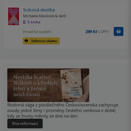
Srdcová desítka
Michaela Klevisová
& další
E-kniha
Koupit
Ihned ke stažení
299 Kč
s DPH
Stáhnout ukázku
Rodinná sága z poválečného Československa zachycuje
osudy jedné ženy i proměny českého venkova v době,
kdy se životy měnily ze dne na den.
Více informací