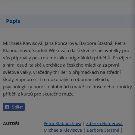
Popis
Michaela Klevisová, Jana Poncarová, Barbora Šťastná, Petra
Klabouchová, Scarlett Wilková a další skvělé spisovatelky pro
vás připravily pestrou mozaiku originálních příběhů. Prožijete
s nimi osud italské uprchlice a českého mladíka za první
světové války, vražedný thriller o přijímačkách na střední
školy, vtipnou sci-fi o dokonalých robomanželkách,
psychologický horor o hlubinách mateřské duše nebo ironický
příběh z kurzů pro skutečné muže.
Sdílet
AUTOŘI
Petra Klabouchová
|
Zdenka Hamerová
|
Michaela Klevisová
|
Barbora Šťastná
|