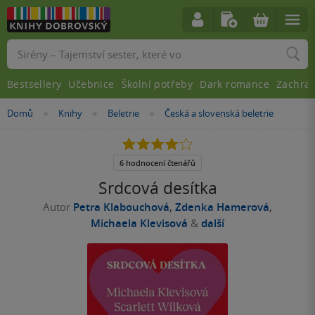
Vyhledávání
Bestsellery
Učebnice
Školní potřeby
Dark romance
Zachra
Nacházíte
Domů
Knihy
Beletrie
Česká a slovenská beletrie
»
»
»
se
zde:
4.0
z
5
6 hodnocení čtenářů
hvězdiček
Srdcová desítka
Autor
Petra Klabouchová
,
Zdenka Hamerová
,
Michaela Klevisová
&
další