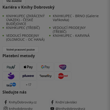
Vše důležité
Kariéra v Knihy Dobrovský
KNIHKUPEC (ZKRÁCENÝ
KNIHKUPEC - BRNO (Galerie
ÚVAZEK) - ČESKÉ
Vaňkovka)
BUDĚJOVICE
KNIHKUPEC (TŘEBÍČ)
VEDOUCÍ PRODEJNY
(TŘEBÍČ)
VEDOUCÍ PRODEJNY
KNIHKUPEC - KARVINÁ
(OLOMOUC - OC HANÁ)
Volné pracovní pozice
Platební metody
+ 17
Sledujte nás
KnihyDobrovsky.cz
Knižní závisláci
knihydobrovsky
@knihydobrovskycz