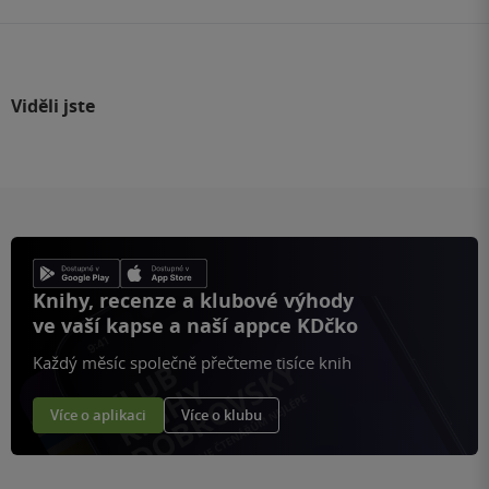
Viděli jste
Knihy, recenze a klubové výhody
ve vaší kapse a naší appce KDčko
Každý měsíc společně přečteme tisíce knih
Více o aplikaci
Více o klubu