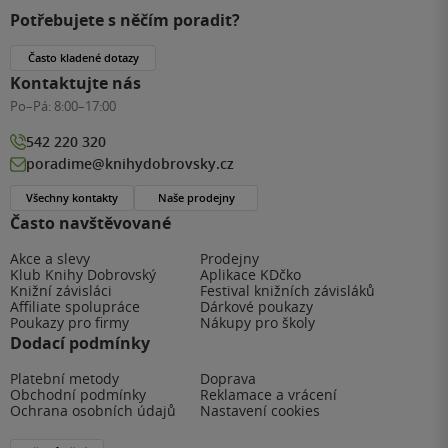
Potřebujete s něčím poradit?
Často kladené dotazy
Kontaktujte nás
Po–Pá:
8:00–17:00
542 220 320
poradime@knihydobrovsky.cz
Všechny kontakty
Naše prodejny
Často navštěvované
Akce a slevy
Prodejny
Klub Knihy Dobrovský
Aplikace KDčko
Knižní závisláci
Festival knižních závisláků
Affiliate spolupráce
Dárkové poukazy
Poukazy pro firmy
Nákupy pro školy
Dodací podmínky
Platební metody
Doprava
Obchodní podmínky
Reklamace a vrácení
Ochrana osobních údajů
Nastavení cookies