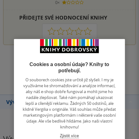
0×
1 hvezdička
PŘIDEJTE SVÉ HODNOCENÍ KNIHY
1
2
3
4
5
Zobrazit všechna hodnocení
Cookies a osobní údaje? Knihy to
potřebují.
Přidat hodnocení
O souborech cookies jste určitě již slyšeli. I my je
využíváme ke shromažďování a analýze informací,
aby náš e-shop dobře fungoval a mohli jsme ho
nadále zlepšovat. Také nám pomáhají ukazovat
Vývoj ceny
lepší a cílenější reklamu. Žádných 50 odstínů, ale
klidně Vergilia v originále. Váš souhlas může předat
marketingovým platformám i některé vaše osobní
údaje. Ale vše bedlivě hlídáme. Jako naši vlastní
knihovnu!
Zjistit více
Vývoj ceny