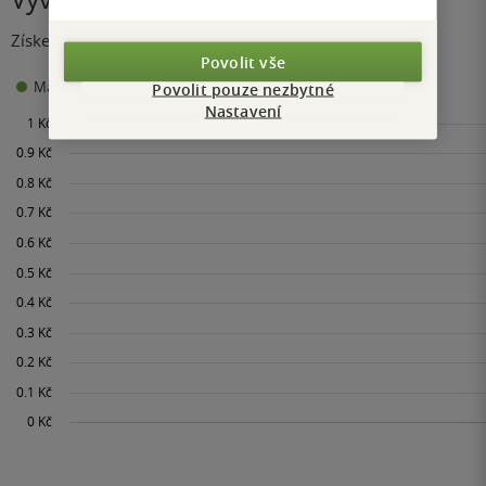
Získejte přehled o vývoji ceny za posledních 60 dní.
Povolit vše
0 Kč
Maloobchodní cena
Minimální prodejní cena:
Povolit pouze nezbytné
Nastavení