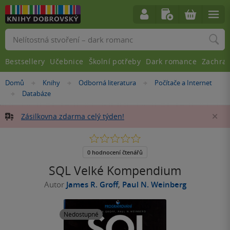
Vyhledávání
Bestsellery
Učebnice
Školní potřeby
Dark romance
Zachra
Nacházíte
Domů
Knihy
Odborná literatura
Počítače a Internet
»
»
»
se
Databáze
»
zde:
Zásilkovna zdarma celý týden!
Za
0.0
z
5
0 hodnocení čtenářů
hvězdiček
SQL Velké Kompendium
Autor
James R. Groff
,
Paul N. Weinberg
Nedostupné