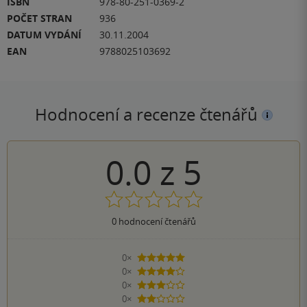
ISBN
978-80-251-0369-2
POČET STRAN
936
DATUM VYDÁNÍ
30.11.2004
EAN
9788025103692
Hodnocení a recenze čtenářů
0.0
z
5
0
hodnocení čtenářů
0×
5 hvězdiček
0×
4 hvězdičky
0×
3 hvězdičky
0×
2 hvězdičky