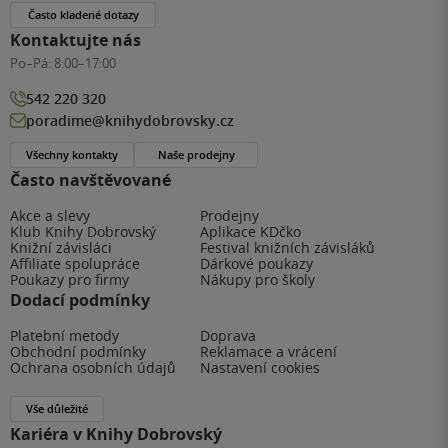
Často kladené dotazy
Kontaktujte nás
Po–Pá:
8:00–17:00
542 220 320
poradime@knihydobrovsky.cz
Všechny kontakty
Naše prodejny
Často navštěvované
Akce a slevy
Prodejny
Klub Knihy Dobrovský
Aplikace KDčko
Knižní závisláci
Festival knižních závisláků
Affiliate spolupráce
Dárkové poukazy
Poukazy pro firmy
Nákupy pro školy
Dodací podmínky
Platební metody
Doprava
Obchodní podmínky
Reklamace a vrácení
Ochrana osobních údajů
Nastavení cookies
Vše důležité
Kariéra v Knihy Dobrovský