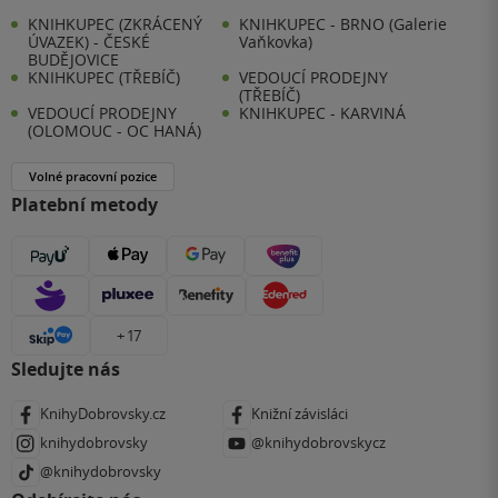
KNIHKUPEC (ZKRÁCENÝ
KNIHKUPEC - BRNO (Galerie
ÚVAZEK) - ČESKÉ
Vaňkovka)
BUDĚJOVICE
KNIHKUPEC (TŘEBÍČ)
VEDOUCÍ PRODEJNY
(TŘEBÍČ)
VEDOUCÍ PRODEJNY
KNIHKUPEC - KARVINÁ
(OLOMOUC - OC HANÁ)
Volné pracovní pozice
Platební metody
+ 17
Sledujte nás
KnihyDobrovsky.cz
Knižní závisláci
knihydobrovsky
@knihydobrovskycz
@knihydobrovsky