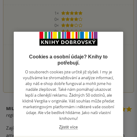
1×
5 hvězdiček
0×
4 hvězdičky
0×
3 hvězdičky
0×
2 hvězdičky
0×
1 hvezdička
PŘIDEJTE SVÉ HODNOCENÍ KNIHY
Cookies a osobní údaje? Knihy to
Hodnocení našich knihkupců: 0.0 z 5
potřebují.
O souborech cookies jste určitě již slyšeli. I my je
využíváme ke shromažďování a analýze informací,
1
2
3
4
5
aby náš e-shop dobře fungoval a mohli jsme ho
nadále zlepšovat. Také nám pomáhají ukazovat
lepší a cílenější reklamu. Žádných 50 odstínů, ale
klidně Vergilia v originále. Váš souhlas může předat
marketingovým platformám i některé vaše osobní
MILAN
údaje. Ale vše bedlivě hlídáme. Jako naši vlastní
registrovaný uživatel
knihovnu!
Zjistit více
Zajímavé úvahy o životě od matky samoživitelky -
americká herečka dovede překvapit hloubkou některých