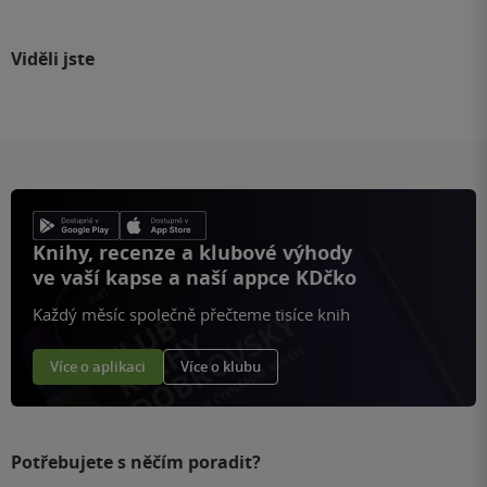
Viděli jste
Knihy, recenze a klubové výhody
ve vaší kapse a naší appce KDčko
Každý měsíc společně přečteme tisíce knih
Více o aplikaci
Více o klubu
Potřebujete s něčím poradit?