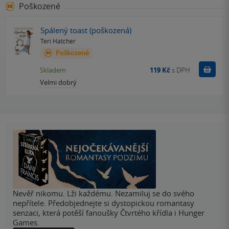
Poškozené
Spálený toast (poškozená)
Teri Hatcher
Poškozené
Do k
Skladem
119 Kč
s DPH
Velmi dobrý
Nevěř nikomu. Lži každému. Nezamiluj se do svého
nepřítele. Předobjednejte si dystopickou romantasy
senzaci, která potěší fanoušky Čtvrtého křídla i Hunger
Games.