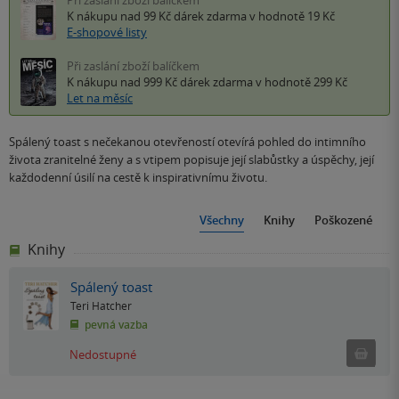
Při zaslání zboží balíčkem
K nákupu nad 99 Kč
dárek zdarma
v hodnotě 19 Kč
E-shopové listy
Při zaslání zboží balíčkem
K nákupu nad 999 Kč
dárek zdarma
v hodnotě 299 Kč
Let na měsíc
Spálený toast s nečekanou otevřeností otevírá pohled do intimního
života zranitelné ženy a s vtipem popisuje její slabůstky a úspěchy, její
každodenní úsilí na cestě k inspirativnímu životu.
Všechny
Knihy
Poškozené
Knihy
Spálený toast
Teri Hatcher
pevná vazba
Ned
Nedostupné