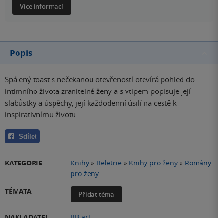
Více informací
Popis
Spálený toast s nečekanou otevřeností otevírá pohled do
intimního života zranitelné ženy a s vtipem popisuje její
slabůstky a úspěchy, její každodenní úsilí na cestě k
inspirativnímu životu.
Sdílet
KATEGORIE
Knihy
»
Beletrie
»
Knihy pro ženy
»
Romány
pro ženy
TÉMATA
Přidat téma
NAKLADATEL
BB art