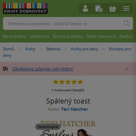
Vyhledávání
Bestsellery
Učebnice
Školní potřeby
Dark romance
Zachra
Nacházíte
Domů
Knihy
Beletrie
Knihy pro ženy
Romány pro
»
»
»
»
se
ženy
zde:
Zásilkovna zdarma celý týden!
Za
5.0
z
5
1 hodnocení čtenářů
hvězdiček
Spálený toast
Autor
Teri Hatcher
Nedostupné