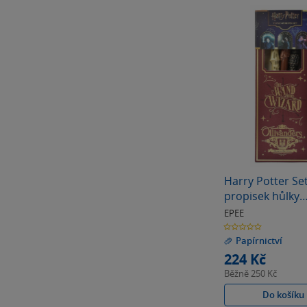
Harry Potter Se
propisek hůlky
(Magical Locati
EPEE
0.0
z
Papírnictví
5
hvězdiček
224 Kč
Běžně
250 Kč
Do košíku