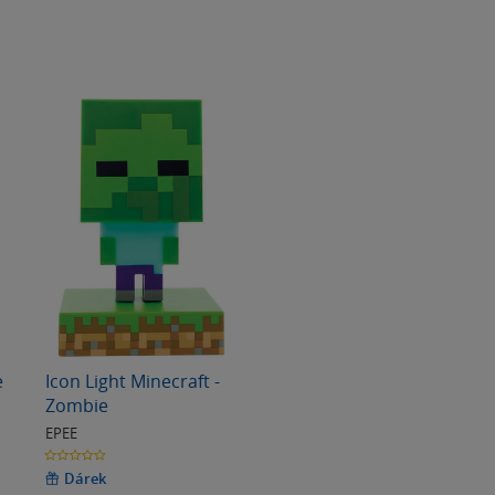
e
Icon Light Minecraft -
Zombie
EPEE
0.0
z
5
Dárek
hvězdiček