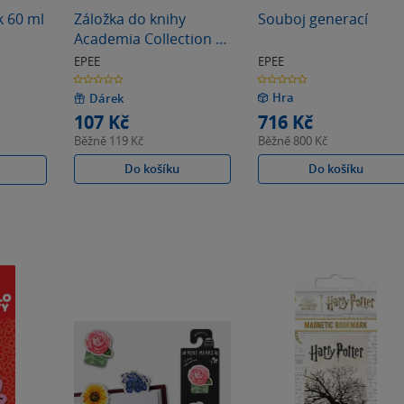
k 60 ml
Záložka do knihy
Souboj generací
Academia Collection -
Hromada knih
EPEE
EPEE
0.0
0.0
z
z
Hra
5
5
Dárek
hvězdiček
hvězdiček
107 Kč
716 Kč
Běžně
119 Kč
Běžně
800 Kč
Do košíku
Do košíku