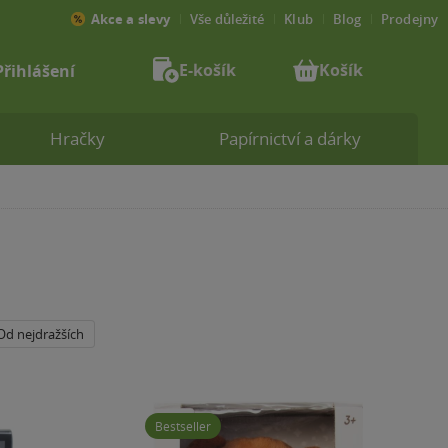
Akce a slevy
Vše důležité
Klub
Blog
Prodejny
E-košík
Košík
Přihlášení
Hračky
Papírnictví a dárky
Od nejdražších
Bestseller