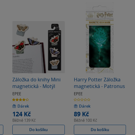
Záložka do knihy Mini
Harry Potter Záložka
magnetická - Motýl
magnetická - Patronus
EPEE
EPEE
4.3
0.0
z
z
5
5
Dárek
Dárek
hvězdiček
hvězdiček
124 Kč
89 Kč
Běžně
139 Kč
Běžně
100 Kč
Do košíku
Do košíku