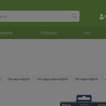
ioknihy
Učebnice
Hry
e
Od nejnovějších
Od nejprodávanějších
Od nejlevnějších