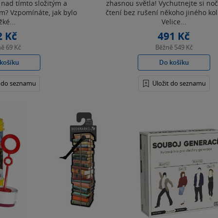
 nad tímto složitým a
zhasnou světla! Vychutnejte si noč
? Vzpomínáte, jak bylo
čtení bez rušení někoho jiného ko
žké...
Velice...
2 Kč
491 Kč
ně
69 Kč
Běžně
549 Kč
košíku
Do košíku
t do seznamu
Uložit do seznamu