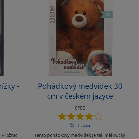
ížky -
Pohádkový medvídek 30
cm v českém jazyce
EPEE
4.0
z
Hračka
5
hvězdiček
v ložnici
Tento pohádkový medvídek je tak měkoučký.