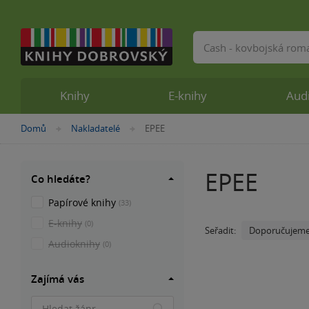
Vyhledávání
Knihy
E-knihy
Aud
Nacházíte
Domů
Nakladatelé
EPEE
»
»
se
zde:
EPEE
Co hledáte?
Papírové knihy
(33)
E-knihy
(0)
Doporučujem
Seřadit:
Audioknihy
(0)
Zajímá vás