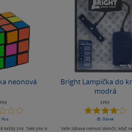
tka neonová
Bright Lampička do kn
modrá
EPEE
EPEE
0.0
4.0
z
z
Hra
Dárek
5
5
hvězdiček
hvězdiček
ě každý zná. Také jste si
Vaše zábava nemusí skončit, když se 