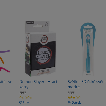
tící ve
Demon Slayer - Hrací
Světlo LED úzké světl
karty
modré
EPEE
EPEE
0.0
3.0
z
z
Hra
5
5
Dárek
hvězdiček
hvězdiček