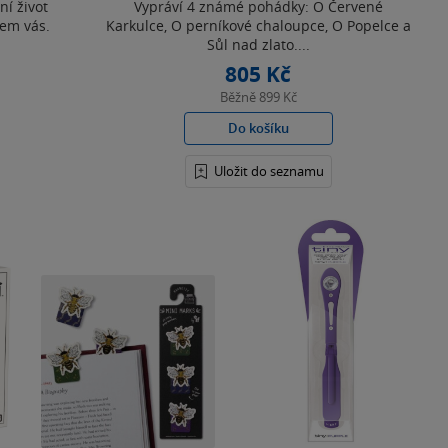
ní život
Vypráví 4 známé pohádky: O Červené
lem vás.
Karkulce, O perníkové chaloupce, O Popelce a
Sůl nad zlato....
805 Kč
Běžně
899 Kč
Do košíku
Uložit do seznamu