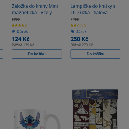
Záložka do knihy Mini
Lampička do knížky s
magnetická - Včely
LED úzká - fialová
EPEE
EPEE
3.5
2.0
z
z
5
5
Dárek
Dárek
hvězdiček
hvězdiček
124 Kč
250 Kč
Běžně
139 Kč
Běžně
279 Kč
Do košíku
Do košíku