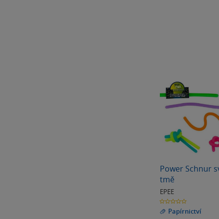
Power Schnur sví
tmě
EPEE
0.0
z
Papírnictví
5
hvězdiček