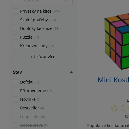
Přívěsky na klíče
(205)
Školní potřeby
(193)
Doplňky ke knize
(164)
Puzzle
(93)
Kreativní sady
(92)
+ Ukázat více
Stav
Mini Kos
Defekt
(25)
Připravujeme
(13)
Novinka
(8)
Bestseller
(4)
Longseller
(0)
Dobrá sleva
Populární kostku určit
(0)