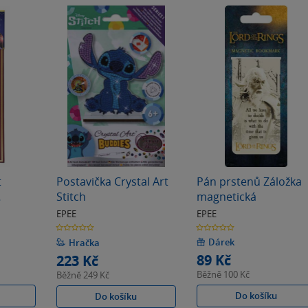
t
Postavička Crystal Art
Pán prstenů Záložka
Stitch
magnetická
ons)
EPEE
EPEE
0.0
0.0
z
z
5
5
Dárek
Hračka
hvězdiček
hvězdiček
89 Kč
223 Kč
Běžně
100 Kč
Běžně
249 Kč
Do košíku
Do košíku