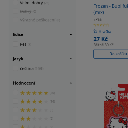
Velmi dobrý
(25)
Frozen - Bublifu
Dobrý
(0)
(mix)
EPEE
Výrazné poškození
(0)
0.0
z
5
Hračka
Edice
hvězdiček
27 Kč
Pes
(9)
Běžně
30 Kč
Do košíku
Jazyk
čeština
(1495)
Hodnocení
5
(40)
z
4
(16)
5
z
hvězdiček
3
(8)
5
z
hvězdiček
2
(2)
5
z
hvězdiček
1
(9)