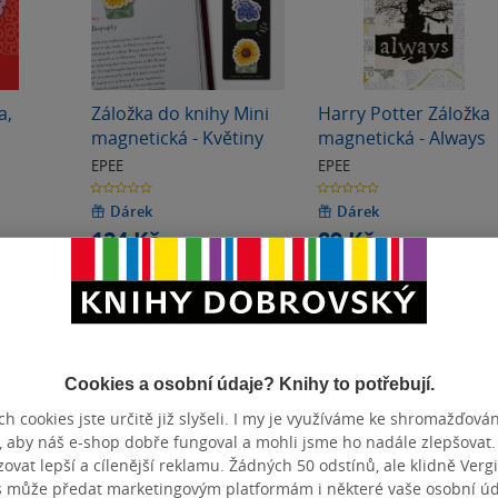
a,
Záložka do knihy Mini
Harry Potter Záložka
magnetická - Květiny
magnetická - Always
EPEE
EPEE
0.0
0.0
z
z
5
5
Dárek
Dárek
hvězdiček
hvězdiček
124 Kč
89 Kč
Běžně
139 Kč
Běžně
100 Kč
Do košíku
Do košíku
Cookies a osobní údaje? Knihy to potřebují.
h cookies jste určitě již slyšeli. I my je využíváme ke shromažďován
, aby náš e-shop dobře fungoval a mohli jsme ho nadále zlepšovat
vat lepší a cílenější reklamu. Žádných 50 odstínů, ale klidně Vergil
s může předat marketingovým platformám i některé vaše osobní úda