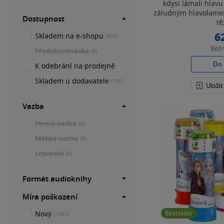
kdysi lámali hlavu
záludným hlavolamem
Dostupnost
tě
6
Skladem na e-shopu
(455)
Běž
Předobjednávka
(0)
Do 
K odebrání na prodejně
Skladem u dodavatele
(105)
Uloži
Vazba
Pevná vazba
(0)
Měkká vazba
(0)
Leporelo
(0)
Formát audioknihy
Míra poškození
Nový
Bestseller
(1587)