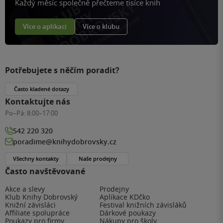
Každý měsíc společně přečteme tisíce knih
Více o aplikaci
Více o klubu
Potřebujete s něčím poradit?
Často kladené dotazy
Kontaktujte nás
Po–Pá:
8:00–17:00
542 220 320
poradime@knihydobrovsky.cz
Všechny kontakty
Naše prodejny
Často navštěvované
Akce a slevy
Prodejny
Klub Knihy Dobrovský
Aplikace KDčko
Knižní závisláci
Festival knižních závisláků
Affiliate spolupráce
Dárkové poukazy
Poukazy pro firmy
Nákupy pro školy