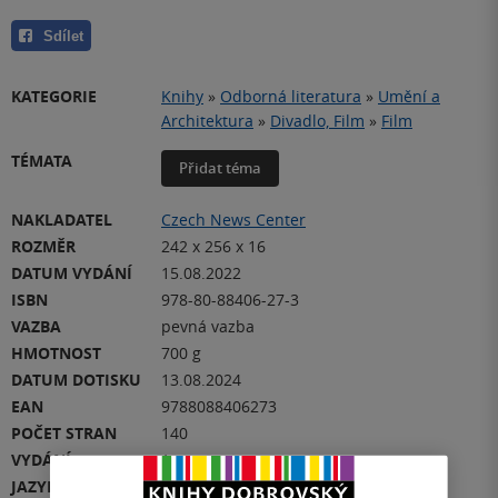
Sdílet
KATEGORIE
Knihy
»
Odborná literatura
»
Umění a
Architektura
»
Divadlo, Film
»
Film
TÉMATA
Přidat téma
NAKLADATEL
Czech News Center
ROZMĚR
242 x 256 x 16
DATUM VYDÁNÍ
15.08.2022
ISBN
978-80-88406-27-3
VAZBA
pevná vazba
HMOTNOST
700 g
DATUM DOTISKU
13.08.2024
EAN
9788088406273
POČET STRAN
140
VYDÁNÍ
1
JAZYK
čeština