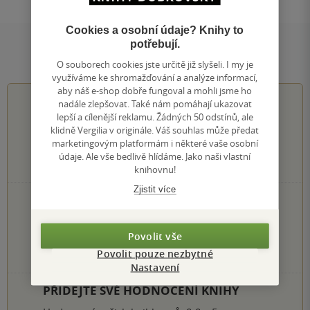
Cookies a osobní údaje? Knihy to
potřebují.
Hodnocení a recenze čtenářů
O souborech cookies jste určitě již slyšeli. I my je
využíváme ke shromažďování a analýze informací,
aby náš e-shop dobře fungoval a mohli jsme ho
5.0
z
5
nadále zlepšovat. Také nám pomáhají ukazovat
lepší a cílenější reklamu. Žádných 50 odstínů, ale
klidně Vergilia v originále. Váš souhlas může předat
marketingovým platformám i některé vaše osobní
údaje. Ale vše bedlivě hlídáme. Jako naši vlastní
1
hodnocení čtenářů
knihovnu!
Zjistit více
0×
5 hvězdiček
0×
4 hvězdičky
0×
3 hvězdičky
Povolit vše
0×
2 hvězdičky
Povolit pouze nezbytné
0×
1 hvezdička
Nastavení
PŘIDEJTE SVÉ HODNOCENÍ KNIHY