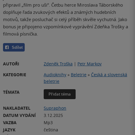
připravil „film pro uši“. Četbu herce Miroslava Táborského
doplňuje řada zvukových efektů a známých hudebních
motivů, takže posluchač si celý příběh skvěle vychutná. Jako
bonus je připojeno vzpomínkové vyprávění Zdeňka Trošky a
filmová písnička.
Sdílet
AUTOŘI
Zdeněk Troška
|
Petr Markov
KATEGORIE
Audioknihy
»
Beletrie
»
Česká a slovenská
beletrie
TÉMATA
Přidat téma
NAKLADATEL
Supraphon
DATUM VYDÁNÍ
3.12.2025
VAZBA
Mp3
JAZYK
čeština