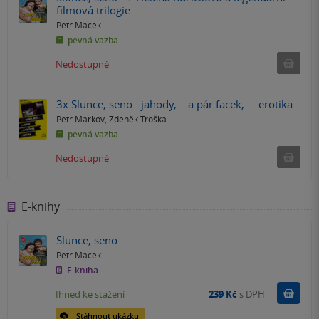
filmová trilogie
Petr Macek
pevná vazba
Ned
Nedostupné
3x Slunce, seno...jahody, ...a pár facek, ... erotika
Petr Markov
,
Zdeněk Troška
pevná vazba
Ned
Nedostupné
E-knihy
Slunce, seno...
Petr Macek
E-kniha
Koupit
Ihned ke stažení
239 Kč
s DPH
Stáhnout ukázku