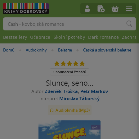
Vyhledávání
Bestsellery
Učebnice
Školní potřeby
Dark romance
Zachra
Nacházíte
Domů
Audioknihy
Beletrie
Česká a slovenská beletrie
»
»
»
se
zde:
5.0
z
5
1 hodnocení čtenářů
hvězdiček
Slunce, seno...
Autor
Zdeněk Troška
,
Petr Markov
Interpret
Miroslav Táborský
Audiokniha (Mp3)