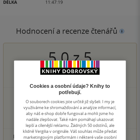
DÉLKA
11:47:19
Hodnocení a recenze čtenářů
5.0
z
5
1
hodnocení čtenářů
Cookies a osobní údaje? Knihy to
potřebují.
0×
5 hvězdiček
O souborech cookies jste určitě již slyšeli. I my je
0×
4 hvězdičky
využíváme ke shromažďování a analýze informací,
0×
3 hvězdičky
aby náš e-shop dobře fungoval a mohli jsme ho
0×
2 hvězdičky
nadále zlepšovat. Také nám pomáhají ukazovat
0×
1 hvezdička
lepší a cílenější reklamu. Žádných 50 odstínů, ale
klidně Vergilia v originále. Váš souhlas může předat
PŘIDEJTE SVÉ HODNOCENÍ PRODUKTU
marketingovým platformám i některé vaše osobní