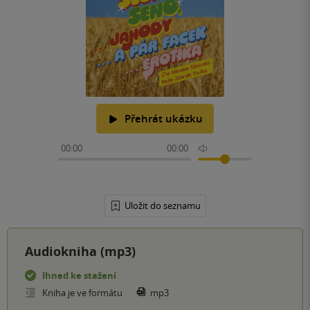
Přehrát ukázku
00:00
00:00
Uložit do seznamu
Audiokniha (mp3)
Ihned ke stažení
Kniha je ve formátu
mp3