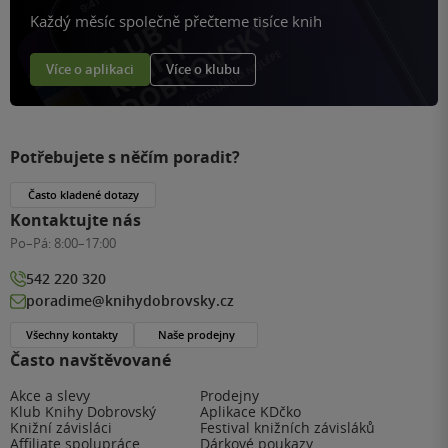
Každý měsíc společně přečteme tisíce knih
Více o aplikaci
Více o klubu
Potřebujete s něčím poradit?
Často kladené dotazy
Kontaktujte nás
Po–Pá:
8:00–17:00
542 220 320
poradime@knihydobrovsky.cz
Všechny kontakty
Naše prodejny
Často navštěvované
Akce a slevy
Prodejny
Klub Knihy Dobrovský
Aplikace KDčko
Knižní závisláci
Festival knižních závisláků
Affiliate spolupráce
Dárkové poukazy