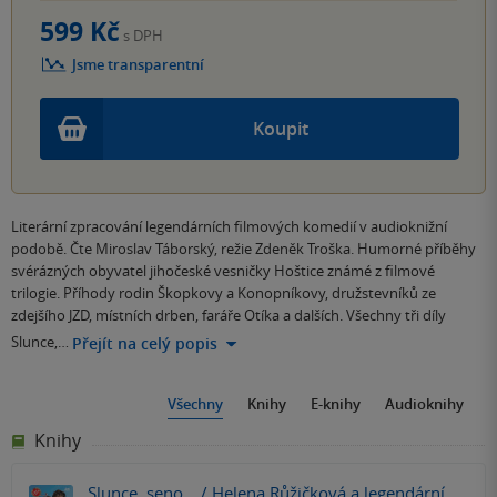
599 Kč
s DPH
Jsme transparentní
Koupit
Literární zpracování legendárních filmových komedií v audioknižní
podobě. Čte Miroslav Táborský, režie Zdeněk Troška. Humorné příběhy
svérázných obyvatel jihočeské vesničky Hoštice známé z filmové
trilogie. Příhody rodin Škopkovy a Konopníkovy, družstevníků ze
zdejšího JZD, místních drben, faráře Otíka a dalších. Všechny tři díly
Slunce,…
Přejít na celý popis
Všechny
Knihy
E-knihy
Audioknihy
Knihy
Slunce, seno... / Helena Růžičková a legendární