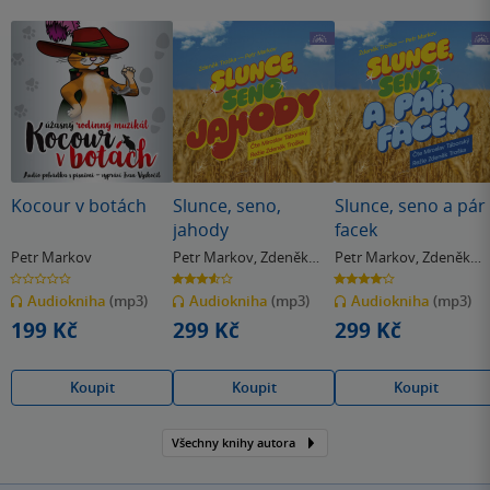
Kocour v botách
Slunce, seno,
Slunce, seno a pár
jahody
facek
Petr Markov
Petr Markov
,
Zdeněk
Petr Markov
,
Zdeněk
Troška
Troška
0.0
3.6
4.1
z
z
z
Audiokniha
(mp3)
Audiokniha
(mp3)
Audiokniha
(mp3)
5
5
5
hvězdiček
hvězdiček
hvězdiček
199 Kč
299 Kč
299 Kč
Koupit
Koupit
Koupit
Všechny knihy autora