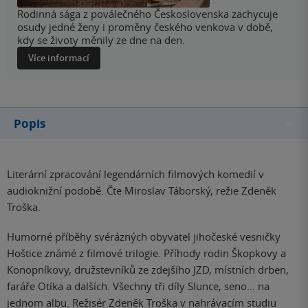
Rodinná sága z poválečného Československa zachycuje
osudy jedné ženy i proměny českého venkova v době,
kdy se životy měnily ze dne na den.
Více informací
Popis
Literární zpracování legendárních filmových komedií v
audioknižní podobě. Čte Miroslav Táborský, režie Zdeněk
Troška.
Humorné příběhy svérázných obyvatel jihočeské vesničky
Hoštice známé z filmové trilogie. Příhody rodin Škopkovy a
Konopníkovy, družstevníků ze zdejšího JZD, místních drben,
faráře Otíka a dalších. Všechny tři díly Slunce, seno… na
jednom albu. Režisér Zdeněk Troška v nahrávacím studiu