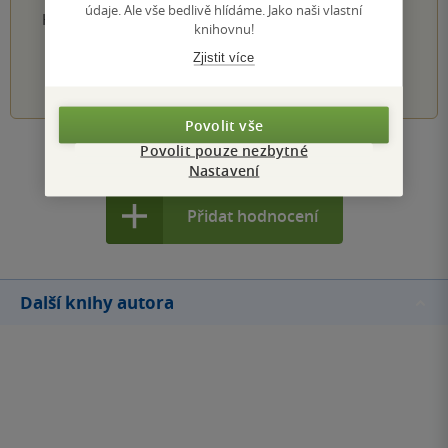
údaje. Ale vše bedlivě hlídáme. Jako naši vlastní
Hodnocení našich knihkupců: 0.0 z 5
knihovnu!
Zjistit více
1
2
3
4
5
Povolit vše
Povolit pouze nezbytné
Zobrazit všechna hodnocení
Nastavení
Přidat hodnocení
Další knihy autora