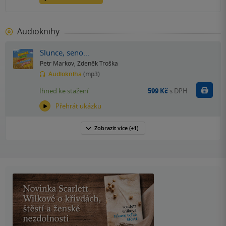
Audioknihy
Slunce, seno...
Petr Markov
,
Zdeněk Troška
Audiokniha
(mp3)
Koupit
Ihned ke stažení
599 Kč
s DPH
Přehrát ukázku
Zobrazit
více
(+1)