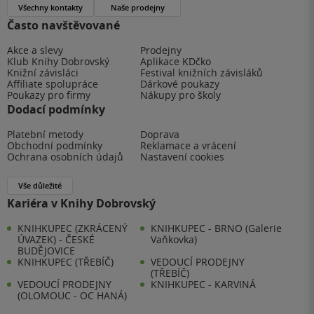
Všechny kontakty
Naše prodejny
Často navštěvované
Akce a slevy
Prodejny
Klub Knihy Dobrovský
Aplikace KDčko
Knižní závisláci
Festival knižních závisláků
Affiliate spolupráce
Dárkové poukazy
Poukazy pro firmy
Nákupy pro školy
Dodací podmínky
Platební metody
Doprava
Obchodní podmínky
Reklamace a vrácení
Ochrana osobních údajů
Nastavení cookies
Vše důležité
Kariéra v Knihy Dobrovský
KNIHKUPEC (ZKRÁCENÝ
KNIHKUPEC - BRNO (Galerie
ÚVAZEK) - ČESKÉ
Vaňkovka)
BUDĚJOVICE
KNIHKUPEC (TŘEBÍČ)
VEDOUCÍ PRODEJNY
(TŘEBÍČ)
VEDOUCÍ PRODEJNY
KNIHKUPEC - KARVINÁ
(OLOMOUC - OC HANÁ)