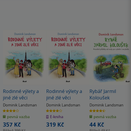
Rodinné výlety a
Rodinné výlety a
Rybář Jarmil
jiné zlé věci
jiné zlé věci
Koloušek
Dominik Landsman
Dominik Landsman
Dominik Landsman
4.0
4.0
4.4
z
z
z
pevná vazba
E-kniha
pevná vazba
5
5
5
hvězdiček
hvězdiček
hvězdiček
357 Kč
319 Kč
44 Kč
Běžně
399 Kč
Běžně
49 Kč