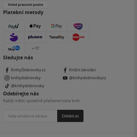
Volné pracovní pozice
Platební metody
+ 17
Sledujte nás
KnihyDobrovsky.cz
Knižní závisláci
knihydobrovsky
@knihydobrovskycz
@knihydobrovsky
Odebírejte nás
Každý měsíc společně přečteme tisíce knih
Odebírat