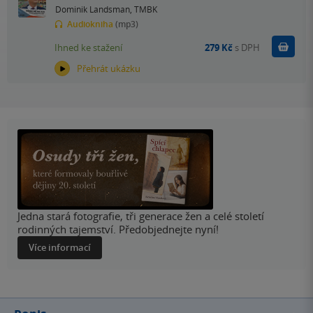
Dominik Landsman
,
TMBK
Audiokniha
(mp3)
Koupit
Ihned ke stažení
279 Kč
s DPH
Přehrát ukázku
Jedna stará fotografie, tři generace žen a celé století
rodinných tajemství. Předobjednejte nyní!
Více informací