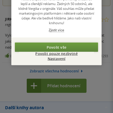
lepší a cílenější reklamu. Žádných 50 odstínů, ale
klidně Vergilia v originále. Váš souhlas může předat
marketingovým platformám i některé vaše osobní
údaje. Ale vše bedlivě hlídáme. Jako naši vlastní
JIRKA
knihovnu!
registrovaný uživatel
Zjistit více
Vyloženě bez úrovně a humoru. Amatérský pokus napsat
jakoby životopis známé postavy, který ale nevyšel. Vůbec
nedoporučuji, vyhozené peníze. Nákupu opravdu lituji.
Povolit vše
Povolit pouze nezbytné
8
Kniha, Listen, 2020, 9788024271293
Nastavení
Zobrazit všechna hodnocení
Přidat hodnocení
Další knihy autora