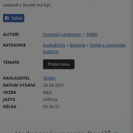
ostatně v životě má být.
Sdílet
AUTOŘI
Dominik Landsman
|
TMBK
KATEGORIE
Audioknihy
»
Beletrie
»
Česká a slovenská
beletrie
TÉMATA
Přidat téma
NAKLADATEL
Témbr
DATUM VYDÁNÍ
26.04.2021
VAZBA
Mp3
JAZYK
čeština
DÉLKA
05:26:07