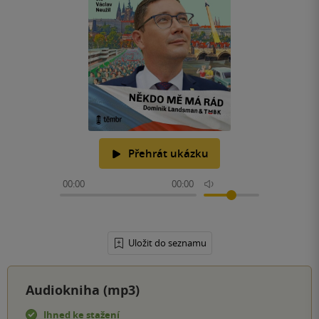
Přehrát ukázku
00:00
00:00
Uložit do seznamu
Audiokniha (mp3)
Ihned ke stažení