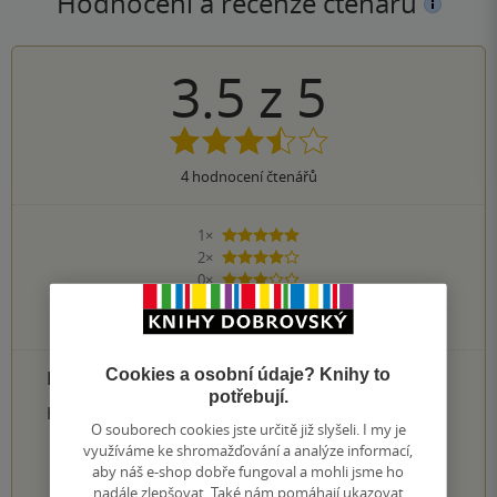
Hodnocení a recenze čtenářů
3.5
z
5
4
hodnocení čtenářů
1×
5 hvězdiček
2×
4 hvězdičky
0×
3 hvězdičky
0×
2 hvězdičky
1×
1 hvezdička
Cookies a osobní údaje? Knihy to
PŘIDEJTE SVÉ HODNOCENÍ PRODUKTU
potřebují.
Hodnocení našich knihkupců: 0.0 z 5
O souborech cookies jste určitě již slyšeli. I my je
využíváme ke shromažďování a analýze informací,
aby náš e-shop dobře fungoval a mohli jsme ho
1
2
3
4
5
nadále zlepšovat. Také nám pomáhají ukazovat