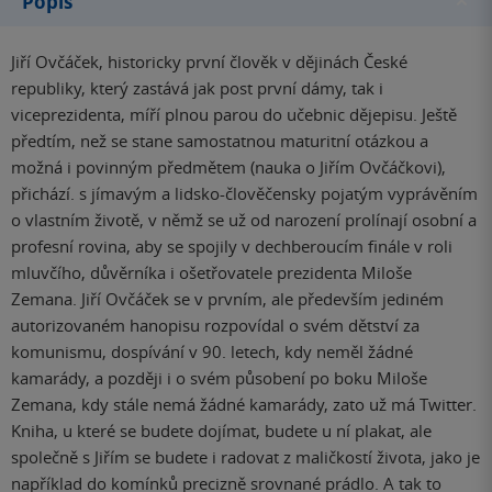
Popis
Jiří Ovčáček, historicky první člověk v dějinách České
republiky, který zastává jak post první dámy, tak i
viceprezidenta, míří plnou parou do učebnic dějepisu. Ještě
předtím, než se stane samostatnou maturitní otázkou a
možná i povinným předmětem (nauka o Jiřím Ovčáčkovi),
přichází. s jímavým a lidsko-člověčensky pojatým vyprávěním
o vlastním životě, v němž se už od narození prolínají osobní a
profesní rovina, aby se spojily v dechberoucím finále v roli
mluvčího, důvěrníka i ošetřovatele prezidenta Miloše
Zemana. Jiří Ovčáček se v prvním, ale především jediném
autorizovaném hanopisu rozpovídal o svém dětství za
komunismu, dospívání v 90. letech, kdy neměl žádné
kamarády, a později i o svém působení po boku Miloše
Zemana, kdy stále nemá žádné kamarády, zato už má Twitter.
Kniha, u které se budete dojímat, budete u ní plakat, ale
společně s Jiřím se budete i radovat z maličkostí života, jako je
například do komínků precizně srovnané prádlo. A tak to