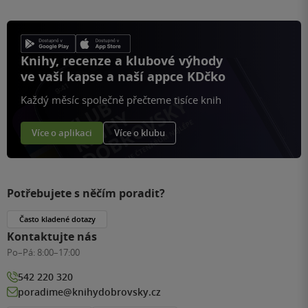
Knihy, recenze a klubové výhody
ve vaší kapse a naší appce KDčko
Každý měsíc společně přečteme tisíce knih
Více o aplikaci
Více o klubu
Potřebujete s něčím poradit?
Často kladené dotazy
Kontaktujte nás
Po–Pá:
8:00–17:00
542 220 320
poradime@knihydobrovsky.cz