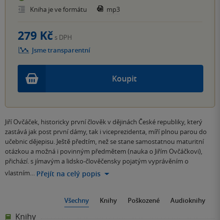
Kniha je ve formátu
mp3
279 Kč
s DPH
Jsme transparentní
Koupit
Jiří Ovčáček, historicky první člověk v dějinách České republiky, který
zastává jak post první dámy, tak i viceprezidenta, míří plnou parou do
učebnic dějepisu. Ještě předtím, než se stane samostatnou maturitní
otázkou a možná i povinným předmětem (nauka o Jiřím Ovčáčkovi),
přichází. s jímavým a lidsko-člověčensky pojatým vyprávěním o
vlastním…
Přejít na celý popis
Všechny
Knihy
Poškozené
Audioknihy
Knihy