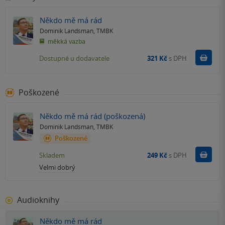
Někdo mě má rád
Dominik Landsman
,
TMBK
měkká vazba
Do k
Dostupné u dodavatele
321 Kč
s DPH
Poškozené
Někdo mě má rád (poškozená)
Dominik Landsman
,
TMBK
Poškozené
Do k
Skladem
249 Kč
s DPH
Velmi dobrý
Audioknihy
Někdo mě má rád