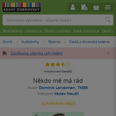
Vyhledávání
Bestsellery
Učebnice
Školní potřeby
Dark romance
Zachra
Nacházíte
Domů
Audioknihy
Beletrie
Česká a slovenská beletrie
»
»
»
se
zde:
Zásilkovna zdarma celý týden!
Za
3.5
z
5
4 hodnocení čtenářů
hvězdiček
Někdo mě má rád
Autor
Dominik Landsman
,
TMBK
Interpret
Václav Neužil
Audiokniha (Mp3)