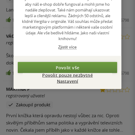
aby náš e-shop dobře fungoval a mohli jsme ho
Landsman nezklame. Nasmála jsem se - vtipná, trefná.
nadále zlepšovat. Také nám pomáhají ukazovat
lepší a cílenější reklamu. Žádných 50 odstínů, ale
11
Kniha, Ikar, 2021, 9788024945798
klidně Vergilia v originále. Váš souhlas může předat
marketingovým platformám i některé vaše osobní
údaje. Ale vše bedlivě hlídáme. Jako naši vlastní
VÁCLAV P.
knihovnu!
registrovaný uživatel
Zjistit více
Škoda peněz. Opatřeni proti covidu politika a pořád
dokola. Občas něco vtipného.
Povolit vše
11
Kniha, Ikar, 2021, 9788024945798
Povolit pouze nezbytné
Nastavení
MARTINA P
registrovaný uživatel
Zakoupil produkt
První knížka která opravdu nestojí vůbec za nic. Oproti
skvělým příběhům sama politika a vyprávění televizních
novin. Čekala jsem příběh jako v každé knížce ale tohle