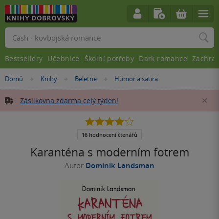
Vyhledávání
Bestsellery
Učebnice
Školní potřeby
Dark romance
Zachra
Nacházíte
Domů
Knihy
Beletrie
Humor a satira
»
»
»
se
zde:
Zásilkovna zdarma celý týden!
Za
4.0
z
5
16 hodnocení čtenářů
hvězdiček
Karanténa s moderním fotrem
Autor
Dominik Landsman