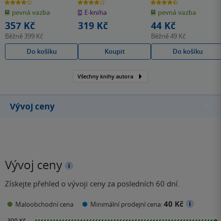
4.0
4.0
4.4
z
z
z
pevná vazba
E-kniha
pevná vazba
5
5
5
hvězdiček
hvězdiček
hvězdiček
357 Kč
319 Kč
44 Kč
Běžně
399 Kč
Běžně
49 Kč
Do košíku
Koupit
Do košíku
Všechny knihy autora
Vývoj ceny
Vývoj ceny
Získejte přehled o vývoji ceny za posledních 60 dní.
40 Kč
Maloobchodní cena
Minimální prodejní cena: