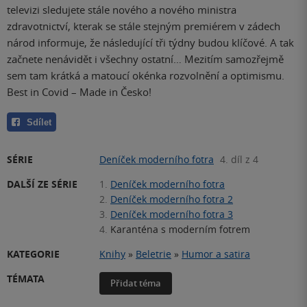
televizi sledujete stále nového a nového ministra
zdravotnictví, kterak se stále stejným premiérem v zádech
národ informuje, že následující tři týdny budou klíčové. A tak
začnete nenávidět i všechny ostatní… Mezitím samozřejmě
sem tam krátká a matoucí okénka rozvolnění a optimismu.
Best in Covid – Made in Česko!
Sdílet
SÉRIE
Deníček moderního fotra
4. díl z 4
DALŠÍ ZE SÉRIE
1.
Deníček moderního fotra
2.
Deníček moderního fotra 2
3.
Deníček moderního fotra 3
4.
Karanténa s moderním fotrem
KATEGORIE
Knihy
»
Beletrie
»
Humor a satira
TÉMATA
Přidat téma