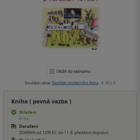
Uložit do seznamu
Součástí série:
Deníček moderního fotra
4. díl z 4
Kniha (
pevná vazba
)
Skladem
5+ ks
Doručení
ZDARMA od 1299 Kč, do 11. 8. předáme dopravci