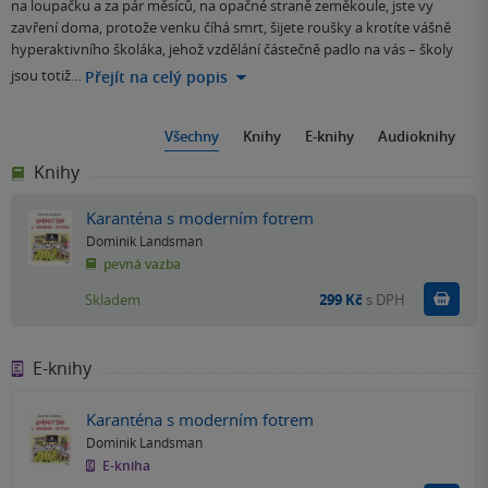
na loupačku a za pár měsíců, na opačné straně zeměkoule, jste vy
zavření doma, protože venku číhá smrt, šijete roušky a krotíte vášně
hyperaktivního školáka, jehož vzdělání částečně padlo na vás – školy
jsou totiž…
Přejít na celý popis
Všechny
Knihy
E-knihy
Audioknihy
Knihy
Karanténa s moderním fotrem
Dominik Landsman
pevná vazba
Do k
Skladem
299 Kč
s DPH
E-knihy
Karanténa s moderním fotrem
Dominik Landsman
E-kniha