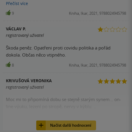
opravdu nestojí za nic. Chybí vtip a nadsázka oproti
Přečíst
více
klasickým deníčkům fotka.První knížka kterou jsem
9
Kniha, Ikar, 2021, 9788024945798
nedočetla a ani nedočtu. Za mě je to propadák.
VÁCLAV P.
registrovaný uživatel
Škoda peněz. Opatřeni proti covidu politika a pořád
dokola. Občas něco vtipného.
8
Kniha, Ikar, 2021, 9788024945798
KRIVUŠOVÁ VERONIKA
registrovaný uživatel
Moc mi to připomíná dobu se stejně starým synem... on-
line výuku, lezení po stropě, nervy v kýblu....
8
Kniha, Ikar, 2021, 9788024945798
Načíst další hodnocení