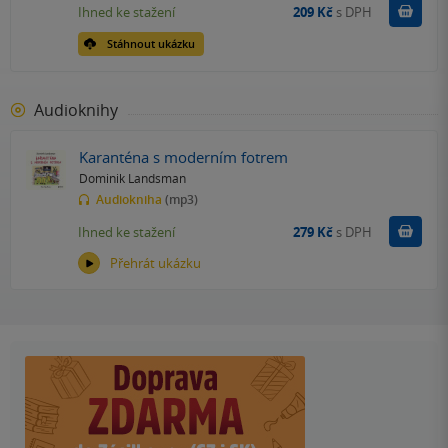
Koupit
Ihned ke stažení
209 Kč
s DPH
Stáhnout ukázku
Audioknihy
Karanténa s moderním fotrem
Dominik Landsman
Audiokniha
(mp3)
Koupit
Ihned ke stažení
279 Kč
s DPH
Přehrát ukázku