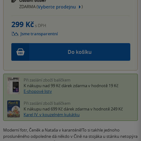
Osobní odběr
Vyberte prodejnu
ZDARMA (
)
299 Kč
s DPH
Jsme transparentní
Do košíku
Při zaslání zboží balíčkem
K nákupu nad 99 Kč
dárek zdarma
v hodnotě 19 Kč
E-shopové listy
Při zaslání zboží balíčkem
K nákupu nad 699 Kč
dárek zdarma
v hodnotě 249 Kč
Karel IV. v kouzelném kukátku
Moderní fotr, Čeněk a Nataša v karanténě!To si takhle jednoho
prosluněného odpoledne dá někdo v Číně na stojáka u stánku netopýra