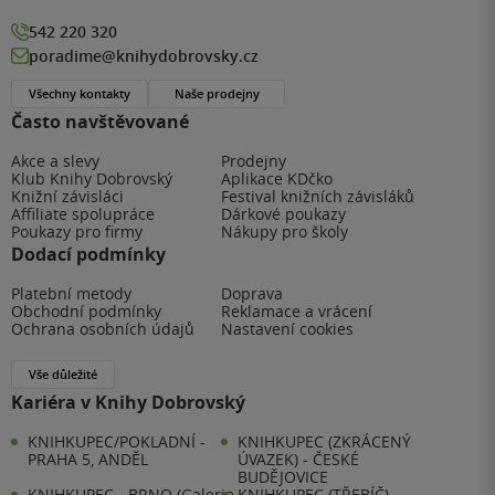
542 220 320
poradime@knihydobrovsky.cz
Všechny kontakty
Naše prodejny
Často navštěvované
Akce a slevy
Prodejny
Klub Knihy Dobrovský
Aplikace KDčko
Knižní závisláci
Festival knižních závisláků
Affiliate spolupráce
Dárkové poukazy
Poukazy pro firmy
Nákupy pro školy
Dodací podmínky
Platební metody
Doprava
Obchodní podmínky
Reklamace a vrácení
Ochrana osobních údajů
Nastavení cookies
Vše důležité
Kariéra v Knihy Dobrovský
KNIHKUPEC/POKLADNÍ -
KNIHKUPEC (ZKRÁCENÝ
PRAHA 5, ANDĚL
ÚVAZEK) - ČESKÉ
BUDĚJOVICE
KNIHKUPEC - BRNO (Galerie
KNIHKUPEC (TŘEBÍČ)