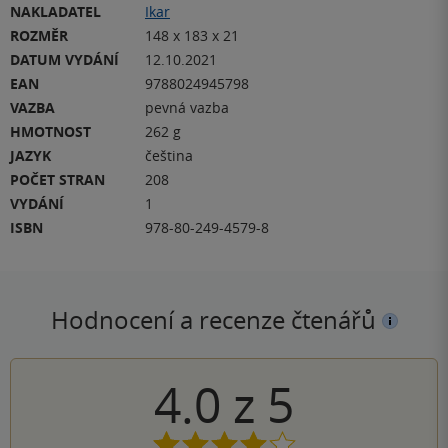
NAKLADATEL
Ikar
ROZMĚR
148 x 183 x 21
DATUM VYDÁNÍ
12.10.2021
EAN
9788024945798
VAZBA
pevná vazba
HMOTNOST
262 g
JAZYK
čeština
POČET STRAN
208
VYDÁNÍ
1
ISBN
978-80-249-4579-8
Hodnocení a recenze čtenářů
4.0
z
5