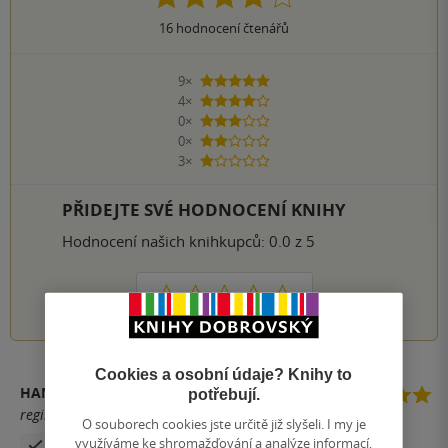
16
hodnocení čtenářů
9×
5 hvězdiček
4×
4 hvězdičky
0×
3 hvězdičky
0×
2 hvězdičky
3×
1 hvezdička
PŘIDEJTE SVÉ HODNOCENÍ KNIHY
Hodnocení našich knihkupců: 0.0 z 5
1
2
3
4
5
Cookies a osobní údaje? Knihy to
HANA ŠVÚBOVÁ
potřebují.
registrovaný uživatel
O souborech cookies jste určitě již slyšeli. I my je
využíváme ke shromažďování a analýze informací,
Zakoupil produkt