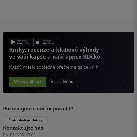
Knihy, recenze a klubové výhody
ve vaší kapse a naší appce KDčko
Každý měsíc společně přečteme tisíce knih
Více o aplikaci
Více o klubu
Potřebujete s něčím poradit?
Často kladené dotazy
Kontaktujte nás
Po–Pá:
8:00–17:00