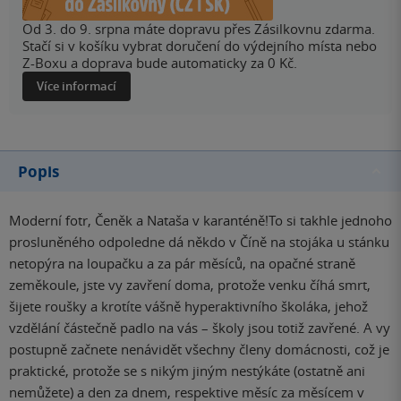
Od 3. do 9. srpna máte dopravu přes Zásilkovnu zdarma.
Stačí si v košíku vybrat doručení do výdejního místa nebo
Z-Boxu a doprava bude automaticky za 0 Kč.
Více informací
Popis
Moderní fotr, Čeněk a Nataša v karanténě!To si takhle jednoho
prosluněného odpoledne dá někdo v Číně na stojáka u stánku
netopýra na loupačku a za pár měsíců, na opačné straně
zeměkoule, jste vy zavření doma, protože venku číhá smrt,
šijete roušky a krotíte vášně hyperaktivního školáka, jehož
vzdělání částečně padlo na vás – školy jsou totiž zavřené. A vy
postupně začnete nenávidět všechny členy domácnosti, což je
praktické, protože se s nikým jiným nestýkáte (ostatně ani
nemůžete) a den za dnem, respektive měsíc za měsícem v