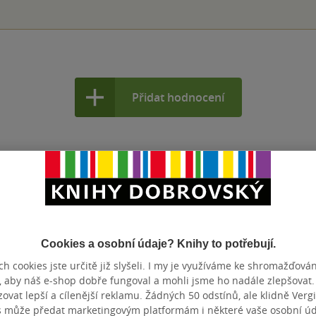
Přidat hodnocení
Cookies a osobní údaje? Knihy to potřebují.
h cookies jste určitě již slyšeli. I my je využíváme ke shromažďován
, aby náš e-shop dobře fungoval a mohli jsme ho nadále zlepšovat
vat lepší a cílenější reklamu. Žádných 50 odstínů, ale klidně Vergil
s může předat marketingovým platformám i některé vaše osobní úda