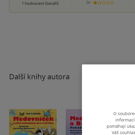
0×
1
hodnocení čtenářů
1 hvezdička
Další knihy autora
O souborec
informací
pomáhají ukazo
Váš souhla