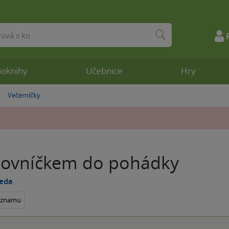
ioknihy
Učebnice
Hry
Večerníčky
»
ovníčkem do pohádky
beda
seznamu