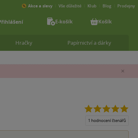
Akce a slevy
Vše důležité
Klub
Blog
Prodejny
E-košík
Košík
Přihlášení
Hračky
Papírnictví a dárky
Zav
5.0
z
5
1 hodnocení čtenářů
hvěz