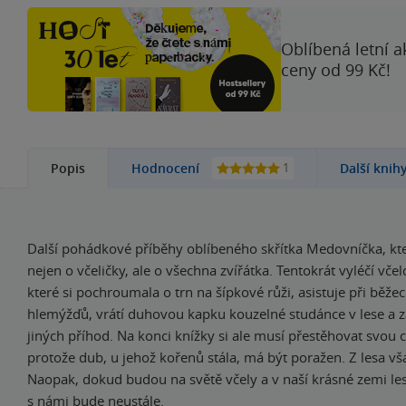
Oblíbená letní a
ceny od 99 Kč!
1
Popis
Hodnocení
Další knih
Další pohádkové příběhy oblíbeného skřítka Medovníčka, kte
nejen o včeličky, ale o všechna zvířátka. Tentokrát vyléčí včel
které si pochroumala o trn na šípkové růži, asistuje při běž
hlemýžďů, vrátí duhovou kapku kouzelné studánce v lese a z
jiných příhod. Na konci knížky si ale musí přestěhovat svou 
protože dub, u jehož kořenů stála, má být poražen. Z lesa v
Naopak, dokud budou na světě včely a v naší krásné zemi l
s námi bude neustále.