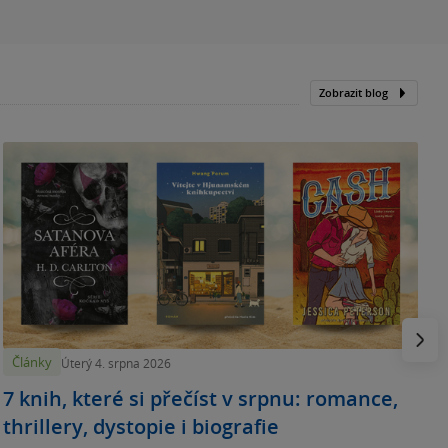
Zobrazit blog
N
p
Násled
Články
Úterý 4. srpna 2026
7 knih, které si přečíst v srpnu: romance,
thrillery, dystopie i biografie