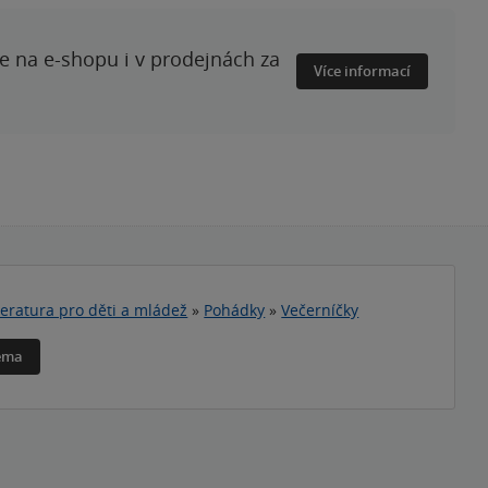
te na e-shopu i v prodejnách za
Více informací
teratura pro děti a mládež
»
Pohádky
»
Večerníčky
téma