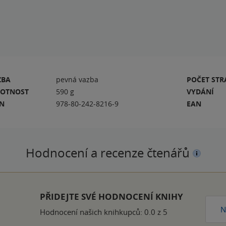
ZBA
pevná vazba
POČET ST
OTNOST
590 g
VYDÁNÍ
BN
978-80-242-8216-9
EAN
Hodnocení a recenze čtenářů
PŘIDEJTE SVÉ HODNOCENÍ KNIHY
N
Hodnocení našich knihkupců: 0.0 z 5