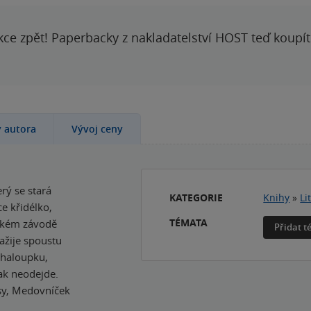
kce zpět! Paperbacky z nakladatelství HOST teď koupí
y autora
Vývoj ceny
rý se stará
KATEGORIE
Knihy
»
Li
ce křidélko,
TÉMATA
eckém závodě
Přidat 
ažije spoustu
chaloupku,
šak neodejde.
esy, Medovníček