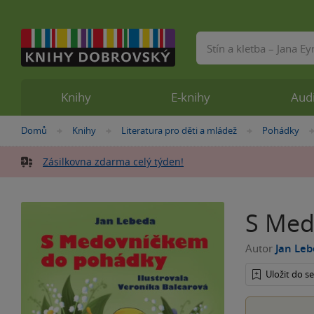
Vyhledávání
Knihy
E-knihy
Aud
Nacházíte
Domů
Knihy
Literatura pro děti a mládež
Pohádky
»
»
»
se
zde:
Zásilkovna zdarma celý týden!
S Med
Autor
Jan Le
Uložit do 