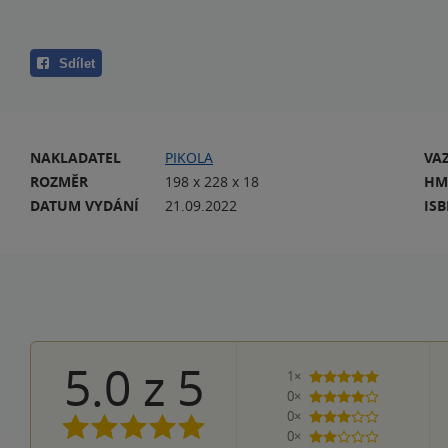
Sdílet
NAKLADATEL
PIKOLA
VA
ROZMĚR
198 x 228 x 18
HM
DATUM VYDÁNÍ
21.09.2022
IS
5.0
z
5
1×
5 hvězdiček
0×
4 hvězdičky
0×
3 hvězdičky
0×
2 hvězdičky