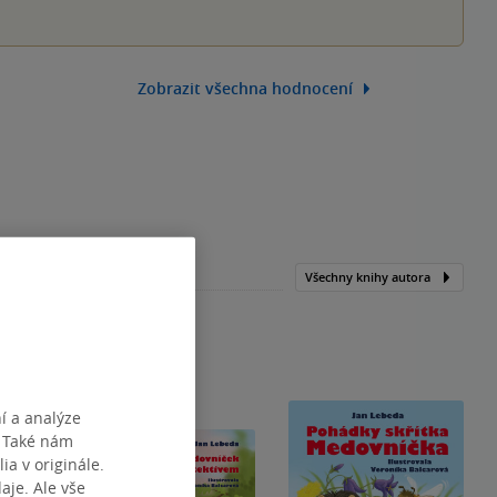
Zobrazit všechna hodnocení
Všechny knihy autora
í a analýze
. Také nám
ia v originále.
je. Ale vše