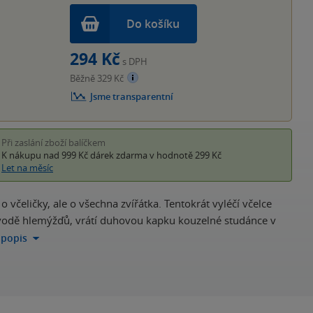
Do košíku
294 Kč
s DPH
Běžně 329 Kč
Jsme transparentní
Při zaslání zboží balíčkem
K nákupu nad 999 Kč
dárek zdarma
v hodnotě 299 Kč
Let na měsíc
včeličky, ale o všechna zvířátka. Tentokrát vyléčí včelce
 závodě hlemýžďů, vrátí duhovou kapku kouzelné studánce v
 popis