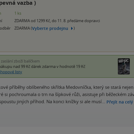
pevná vazba
)
m
1 ks
ní
ZDARMA od 1299 Kč, do 11. 8. předáme dopravci
Vyberte prodejnu
 odběr
ZDARMA (
)
i zaslání zboží balíčkem
nákupu nad 99 Kč
dárek zdarma
v hodnotě 19 Kč
shopové listy
ové příběhy oblíbeného skřítka Medovníčka, který se stará nejen o 
eré si pochroumala o trn na šípkové růži, asistuje při běžeckém
 spoustu jiných příhod. Na konci knížky si ale musí…
Přejít na celý