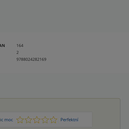
RAN
164
2
9788024282169
1
2
3
4
5
ic moc
Perfektní