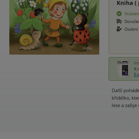
Kniha (
Sklade
Doruče
Osobní
Př
K 
E-
Další pohádk
křidélko, kt
lese a zažije