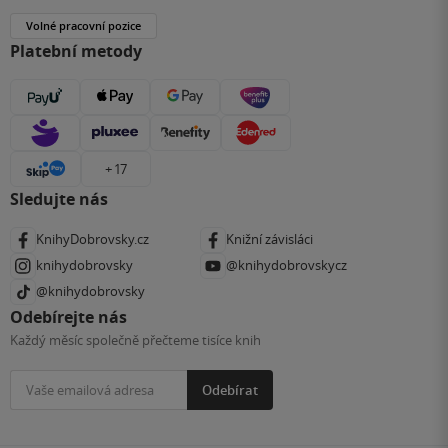
Volné pracovní pozice
Platební metody
+ 17
Sledujte nás
KnihyDobrovsky.cz
Knižní závisláci
knihydobrovsky
@knihydobrovskycz
@knihydobrovsky
Odebírejte nás
Každý měsíc společně přečteme tisíce knih
Odebírat