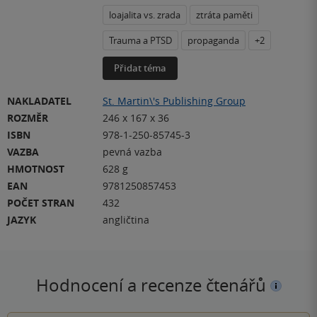
loajalita vs. zrada
ztráta paměti
Trauma a PTSD
propaganda
+2
Přidat téma
NAKLADATEL
St. Martin\'s Publishing Group
ROZMĚR
246 x 167 x 36
ISBN
978-1-250-85745-3
VAZBA
pevná vazba
HMOTNOST
628 g
EAN
9781250857453
POČET STRAN
432
JAZYK
angličtina
Hodnocení a recenze čtenářů