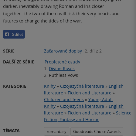
darker, inevitably drawing Roman and Iris closer
together...the two of them will risk their very hearts and
futures to change the tides of the war.
Sdílet
SÉRIE
Začarované dopisy
2. díl z 2
DALŠÍ ZE SÉRIE
Propletené osudy
1.
Divine Rivals
2.
Ruthless Vows
KATEGORIE
Knihy
»
Cizojazyčná literatura
»
English
literature
»
Fiction and Literature
»
Children and Teens
»
Young Adult
Knihy
»
Cizojazyčná literatura
»
English
literature
»
Fiction and Literature
»
Science
Fiction, Fantasy and Horror
TÉMATA
romantasy
Goodreads Choice Awards