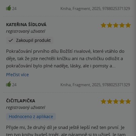
spojení s Romanem, který ztratil paměť. Tentokrát jejich
24
Kniha, Fragment, 2025, 9788025371329
vztah v ději ustupuje mírně do pozadí a je dán větší prostor
válce bohů, jejímu vyvrcholení a objevuje se více fantasy
KATEŘINA ŠÍDLOVÁ
detailů. Příběh se snadno čte a svižně plyne, je napínavý s
registrovaný uživatel
několika zvraty a autorka nás do poslední chvíle drží v
Zakoupil produkt
nevědomosti a jen se modlíte,aby vše dobře dopadlo.
Hlavní postavy projdou znatelným vývojem a je dán větší
Pokračování prvního dílu Božští rivalové, které vtáhlo do
prostor i vedlejším postavám. SPOILER!! Nicméně mě
děje, tak že jste nechtěli knížku ani na chviličku odložit a
trochu zamrzel konec, čekala jsem,že truchlení Iris bude
pokračování bylo plné naděje, lásky, ale i pomsty a
emotivnější a hlubší vzhledem k tomu,jak silné pouto je
smutku. Kniha přečtena jedním dechem. Příběh je tak
Přečíst
více
spojovalo a jak pro něj riskovala.
krásně napsaný, že v táhne do děje každého.
24
Kniha, Fragment, 2025, 9788025371329
ČIČITLAPIČKA
registrovaný uživatel
Hodnoceno z aplikace
Přijde mi, že druhý díl je snad ještě lepší než ten první. Je
ten typ knihy budeš trpět, ale náramně si to užiješ. Je tam