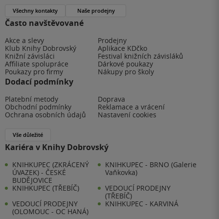
Všechny kontakty
Naše prodejny
Často navštěvované
Akce a slevy
Prodejny
Klub Knihy Dobrovský
Aplikace KDčko
Knižní závisláci
Festival knižních závisláků
Affiliate spolupráce
Dárkové poukazy
Poukazy pro firmy
Nákupy pro školy
Dodací podmínky
Platební metody
Doprava
Obchodní podmínky
Reklamace a vrácení
Ochrana osobních údajů
Nastavení cookies
Vše důležité
Kariéra v Knihy Dobrovský
KNIHKUPEC (ZKRÁCENÝ
KNIHKUPEC - BRNO (Galerie
ÚVAZEK) - ČESKÉ
Vaňkovka)
BUDĚJOVICE
KNIHKUPEC (TŘEBÍČ)
VEDOUCÍ PRODEJNY
(TŘEBÍČ)
VEDOUCÍ PRODEJNY
KNIHKUPEC - KARVINÁ
(OLOMOUC - OC HANÁ)