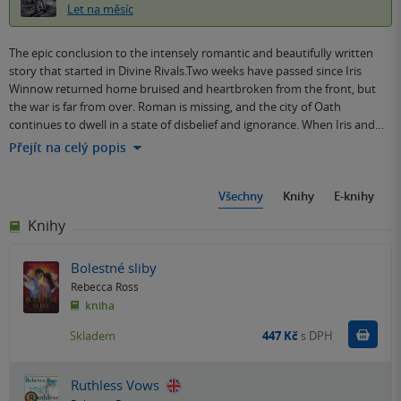
Let na měsíc
The epic conclusion to the intensely romantic and beautifully written
story that started in Divine Rivals.Two weeks have passed since Iris
Winnow returned home bruised and heartbroken from the front, but
the war is far from over. Roman is missing, and the city of Oath
continues to dwell in a state of disbelief and ignorance. When Iris and…
Přejít na celý popis
Všechny
Knihy
E-knihy
Knihy
Bolestné sliby
Rebecca Ross
kniha
Do k
Skladem
447 Kč
s DPH
Ruthless Vows