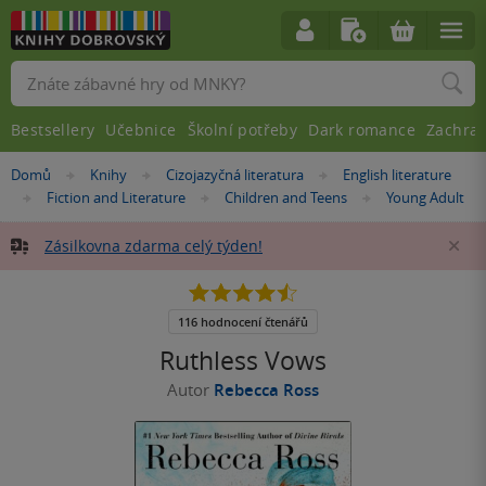
Vyhledávání
Bestsellery
Učebnice
Školní potřeby
Dark romance
Zachra
Nacházíte
Domů
Knihy
Cizojazyčná literatura
English literature
»
»
»
se
Fiction and Literature
Children and Teens
Young Adult
»
»
»
zde:
Zásilkovna zdarma celý týden!
Za
4.5
z
5
116 hodnocení čtenářů
hvězdiček
Ruthless Vows
Autor
Rebecca Ross