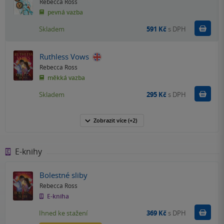
Rebecca Ross
pevná vazba
Do k
Skladem
591 Kč
s DPH
Ruthless Vows
Rebecca Ross
měkká vazba
Do k
Skladem
295 Kč
s DPH
Zobrazit
více
(+2)
E-knihy
Bolestné sliby
Rebecca Ross
E-kniha
Koupit
Ihned ke stažení
369 Kč
s DPH