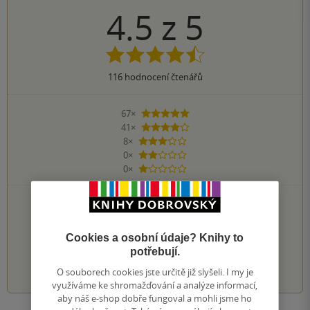
4.5
z
5
116
hodnocení čtenářů
67×
5 hvězdiček
41×
4 hvězdičky
8×
3 hvězdičky
0×
2 hvězdičky
0×
1 hvezdička
PŘIDEJTE SVÉ HODNOCENÍ KNIHY
Hodnocení našich knihkupců: 5.0 z 5
Cookies a osobní údaje? Knihy to
potřebují.
1
2
3
4
5
O souborech cookies jste určitě již slyšeli. I my je
využíváme ke shromažďování a analýze informací,
aby náš e-shop dobře fungoval a mohli jsme ho