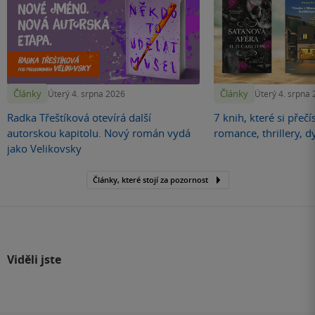
Články
Články
Úterý 4. srpna 2026
Úterý 4. srpna
Radka Třeštíková otevírá další
7 knih, které si přečí
autorskou kapitolu. Nový román vydá
romance, thrillery, d
jako Velikovsky
Články, které stojí za pozornost
Viděli jste