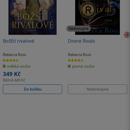
Nedostupné
Božští rivalové
Divine Rivals
Rebecca Ross
Rebecca Ross
4.5
4.5
z
z
měkká vazba
pevná vazba
5
5
hvězdiček
hvězdiček
349 Kč
Běžně
449 Kč
Do košíku
Nedostupné