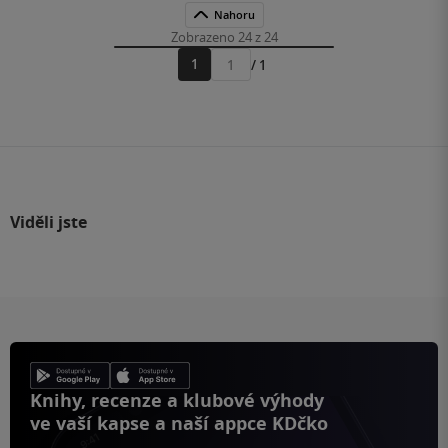
Nahoru
Zobrazeno 24 z 24
1
/ 1
Přejít
na
stránku
Viděli jste
Knihy, recenze a klubové výhody
ve vaší kapse a naší appce KDčko