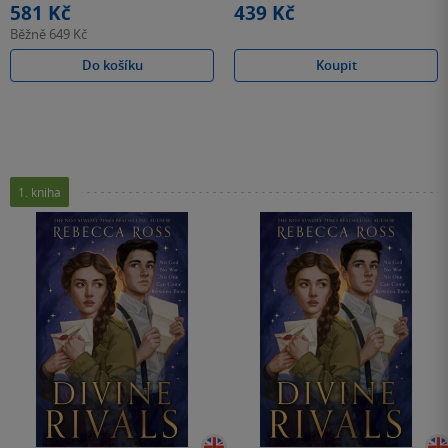
581 Kč
439 Kč
Běžně
649 Kč
Do košíku
Koupit
1. kniha