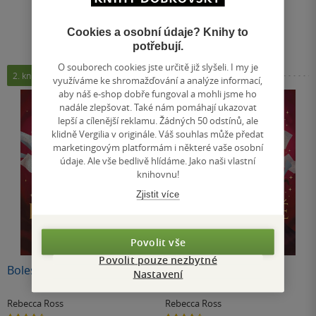
Cookies a osobní údaje? Knihy to
potřebují.
O souborech cookies jste určitě již slyšeli. I my je
2. kniha
využíváme ke shromažďování a analýze informací,
aby náš e-shop dobře fungoval a mohli jsme ho
nadále zlepšovat. Také nám pomáhají ukazovat
lepší a cílenější reklamu. Žádných 50 odstínů, ale
klidně Vergilia v originále. Váš souhlas může předat
marketingovým platformám i některé vaše osobní
údaje. Ale vše bedlivě hlídáme. Jako naši vlastní
knihovnu!
Zjistit více
Povolit vše
Povolit pouze nezbytné
Bolestné sliby
Bolestné sliby
Nastavení
Rebecca Ross
Rebecca Ross