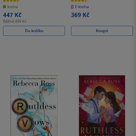
4.5
4.5
z
z
kniha
E-kniha
5
5
hvězdiček
hvězdiček
447 Kč
369 Kč
Běžně
499 Kč
Do košíku
Koupit