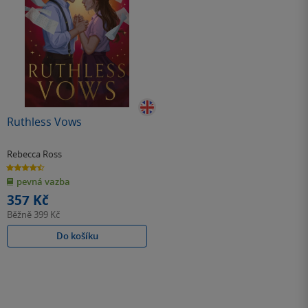
Ruthless Vows
Rebecca Ross
4.5
z
pevná vazba
5
hvězdiček
357 Kč
Běžně
399 Kč
Do košíku