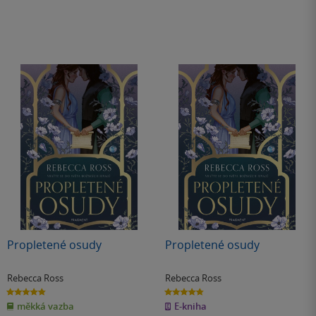
Propletené osudy
Propletené osudy
Rebecca Ross
Rebecca Ross
4.8
4.8
z
z
měkká vazba
E-kniha
5
5
hvězdiček
hvězdiček