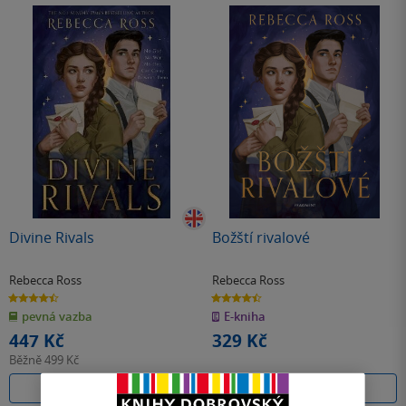
Divine Rivals
Božští rivalové
Rebecca Ross
Rebecca Ross
4.5
4.5
z
z
pevná vazba
E-kniha
5
5
hvězdiček
hvězdiček
447 Kč
329 Kč
Běžně
499 Kč
Do košíku
Koupit