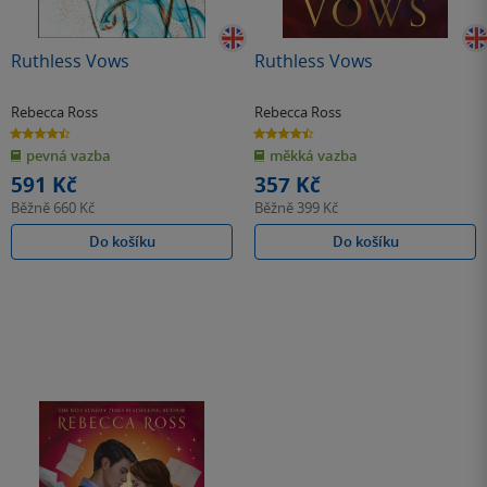
Ruthless Vows
Ruthless Vows
Rebecca Ross
Rebecca Ross
4.5
4.5
z
z
pevná vazba
měkká vazba
5
5
hvězdiček
hvězdiček
591 Kč
357 Kč
Běžně
660 Kč
Běžně
399 Kč
Do košíku
Do košíku