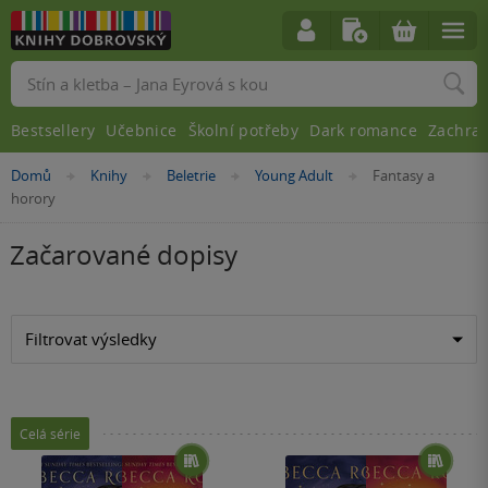
Vyhledávání
Bestsellery
Učebnice
Školní potřeby
Dark romance
Zachra
Nacházíte
Domů
Knihy
Beletrie
Young Adult
Fantasy a
»
»
»
»
se
horory
zde:
Začarované dopisy
Filtrovat výsledky
Celá série