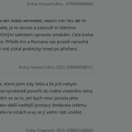
Kniha, HarperCollins, , 9780008600662
leduje. Kniha je prekrásny
ť osudy dvoch ľudí. Fantasy svet však nie je
, že medzi sebou bojujú bohovia alebo že sa
. Práve kvôli tomu nedávam knihe 5⭐️, keďže
načuje, že práve fantasy zložke sa bude viac
ce. Příběh Iris a Romana vás prostě nenechá
i příběh dostal opravdu pod kůži a jen tak ho z
Kniha, HarperCollins, 2023, 9780008588151
sy.
lného. Věděla jsem do čeho jdu, že to nebude
 které jsem kdy četla a že jich nebylo
se vpodstatě ponořit do mého vlastního nitra,
m ∞/5 a nepřeháním. Hned se pustím do druhého
ím se za to, jen bych moc prosila jeho
 jako další vedlejší postavy dodávala celému
a na vlnách a vy se jí velmi rádi unášet
vě koncem příběhu už započal.
Kniha, Fragment, 2024, 9788025368060