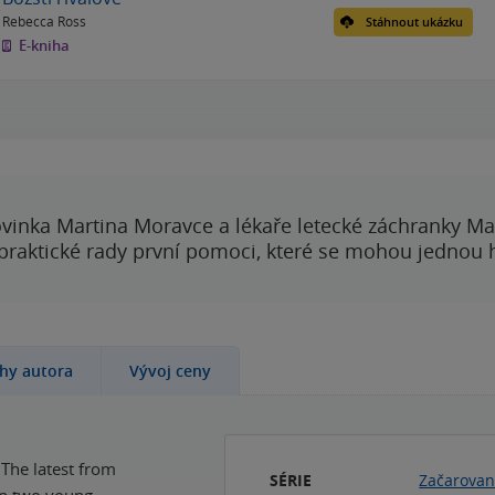
Rebecca Ross
Stáhnout ukázku
E-kniha
vinka Martina Moravce a lékaře letecké záchranky Ma
 praktické rady první pomoci, které se mohou jednou
ihy autora
Vývoj ceny
e latest from
SÉRIE
Začarovan
n two young