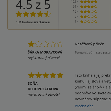
4.5
z
5
123×
5 hvězdi
51×
4 hvězdičky
16×
3 hvězdičky
3×
2 hvězdičky
1×
194
hodnocení čtenářů
1 hvezdička
Nezáživný příběh
ŠÁRKA MORAVCOVÁ
Pomohla vám tato rece
registrovaný uživatel
Táto kniha a jej pre
knihu. Jej slová a ve
SOŇA
(verím, že áno🤞), ale prekladateľ bude
DLHOPOLČEKOVÁ
odohráva vo svete ak
registrovaný uživatel
novinárov súperiacich
ktoré sa ale vďaka m
Přečíst
více
dopisov, kde obaja od