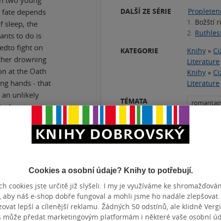
DALŠÍ ZE SÉRIE
Propleten
r fate depends
1.
Božští r
f sleep, the
2.
Ruthles
ants to do is
edto fight on
KATEGORIE
Knihy
»
Ci
other drowning
Literature
on at the Oath
Knihy
»
Ci
ong hands - that
Literature
 an unlikely
TÉMATA
romantas
ical war,
 for the fate of
Goodread
ers fantasy
Přidat 
power of love.
Cookies a osobní údaje? Knihy to potřebují.
h cookies jste určitě již slyšeli. I my je využíváme ke shromažďován
, aby náš e-shop dobře fungoval a mohli jsme ho nadále zlepšovat
vat lepší a cílenější reklamu. Žádných 50 odstínů, ale klidně Vergil
ZBA
měkká vazba
POČET ST
s může předat marketingovým platformám i některé vaše osobní úda