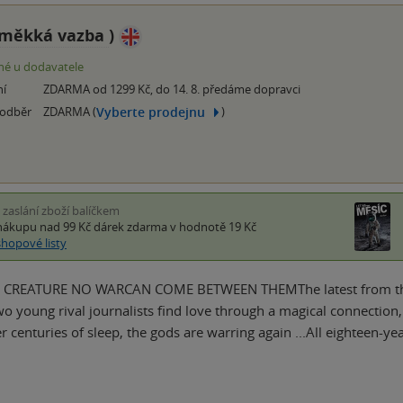
měkká vazba
)
é u dodavatele
ní
ZDARMA od 1299 Kč, do 14. 8. předáme dopravci
Vyberte prodejnu
 odběr
ZDARMA (
)
i zaslání zboží balíčkem
nákupu nad 99 Kč
dárek zdarma
v hodnotě 19 Kč
shopové listy
CREATURE NO WARCAN COME BETWEEN THEMThe latest from the 
young rival journalists find love through a magical connection, th
r centuries of sleep, the gods are warring again ...All eighteen-y