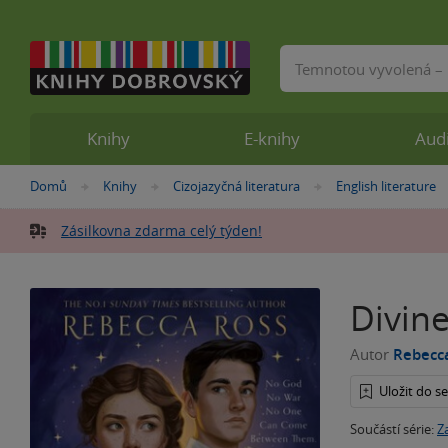
Vyhledávání
Knihy
E-knihy
Aud
Nacházíte
Domů
Knihy
Cizojazyčná literatura
English literature
»
»
»
se
zde:
Zásilkovna zdarma celý týden!
Divine
Autor
Rebecc
Uložit do 
Součástí série:
Z