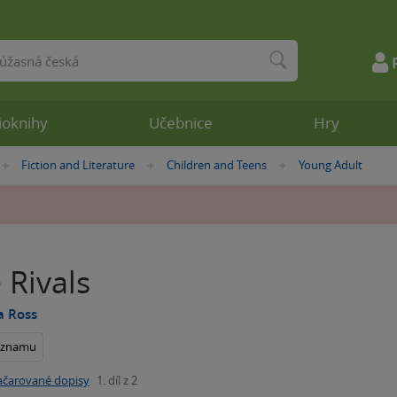
ioknihy
Učebnice
Hry
Fiction and Literature
Children and Teens
Young Adult
»
»
»
 Rivals
a Ross
seznamu
ačarované dopisy
1. díl z 2