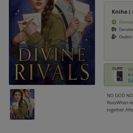
Kniha (
Dostupn
Doruče
Osobní
Př
K 
E-
NO GOD NO 
RossWhen two 
together.Afte