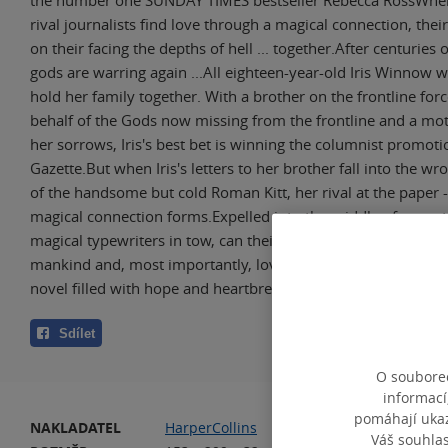
rival journalists find love through a magical connection, thei
on their facing the depths of hell ... together.After centuries o
gods are warring again ...All eighteen-year-old Iris Winnow w
hold her family together. With a brother on the frontline forc
behalf of the Gods now missing from the frontline and a m
her sorrows, Iris's best bet is winning the columnist promoti
Gazette.But when Iris's letters to her brother fall into the wr
of the handsome but cold Roman Kitt, her rival at the paper -
magical connection forms.Expelled into the middle of a myst
magical typewriters in tow, can their bond withstand the fight
mankind and, most importantly, love?An epic enemies-to-lov
novel filled with hope and heartbreak, and the unparalleled 
Sdílet
O souborec
informací
pomáhají ukazo
NAKLADATEL
HarperCollins
VA
Váš souhla