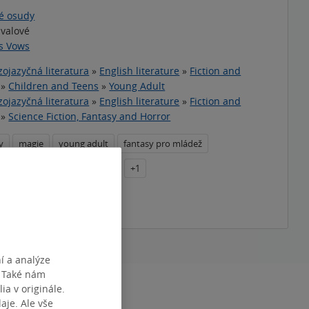
é osudy
ivalové
s Vows
zojazyčná literatura
»
English literature
»
Fiction and
»
Children and Teens
»
Young Adult
zojazyčná literatura
»
English literature
»
Fiction and
»
Science Fiction, Fantasy and Horror
y
magie
young adult
fantasy pro mládež
s Choice Awards
novináři
+1
téma
í a analýze
. Také nám
ia v originále.
RAN
357
je. Ale vše