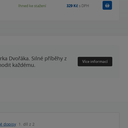
Koupit
Ihned ke stažení
329 Kč
s DPH
rka Dvořáka. Silné příběhy z
Více informací
 hodit každému.
é dopisy
1. díl z 2