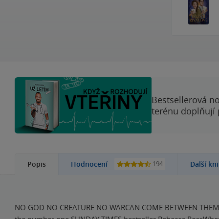
Bestsellerová no
terénu doplňují
194
Popis
Hodnocení
Další kn
NO GOD NO CREATURE NO WARCAN COME BETWEEN THEMTh
the number one SUNDAY TIMES bestseller Rebecca RossWhe