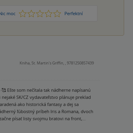
1
2
3
4
5
Nic moc
Perfektní
Kniha, St. Martin's Griffin, , 9781250857439
e 🥰 Ešte som nečítala tak nádherne napísanú
či nejaké SK/CZ vydavateľstvo plánuje preklad
nádherný ľúbostný príbeh Iris a Romana, dvoch
začne písať listy svojmu bratovi na front,
íjať ich príbeh lásky medzi riadkami
e tajomným neznámym, čo jej odpisuje, je práve