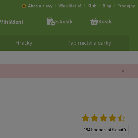
Akce a slevy
Vše důležité
Klub
Blog
Prodejny
E-košík
Košík
Přihlášení
Hračky
Papírnictví a dárky
Zav
4.5
z
5
194 hodnocení čtenářů
hvězdi