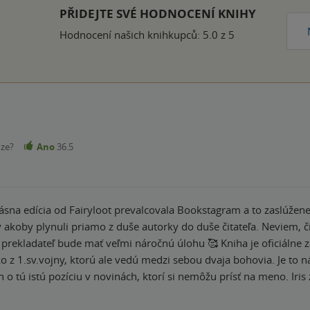
ček
PŘIDEJTE SVÉ HODNOCENÍ KNIHY
Hodnocení našich knihkupců: 5.0 z 5
nze?
Ano
36.5
krásna edícia od Fairyloot prevalcovala Bookstagram a to zaslúžen
ty akoby plynuli priamo z duše autorky do duše čitateľa. Neviem, 
 mať veľmi náročnú úlohu 🥰 Kniha je oficiálne zaradená ako historická fantasy a dej sa
o z 1.sv.vojny, ktorú ale vedú medzi sebou dvaja bohovia. Je to 
 o tú istú pozíciu v novinách, ktorí si nemôžu prísť na meno. Iris 
agickému zásahu dostanú do rúk práve Romana a tak sa začne rozv
haľujú svoje najtajnejšie myšlienky a pocity, hoci Iris netuší, ž