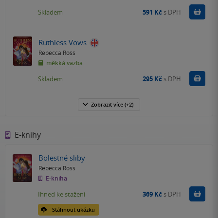
Do k
Skladem
591 Kč
s DPH
Ruthless Vows
Rebecca Ross
měkká vazba
Do k
Skladem
295 Kč
s DPH
Zobrazit
více
(+2)
E-knihy
Bolestné sliby
Rebecca Ross
E-kniha
Koupit
Ihned ke stažení
369 Kč
s DPH
Stáhnout ukázku