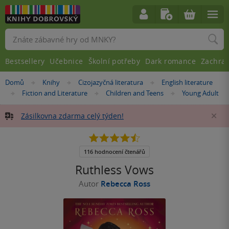
Vyhledávání
Bestsellery
Učebnice
Školní potřeby
Dark romance
Zachra
Nacházíte
Domů
Knihy
Cizojazyčná literatura
English literature
»
»
»
se
Fiction and Literature
Children and Teens
Young Adult
»
»
»
zde:
Zásilkovna zdarma celý týden!
Za
4.5
z
5
116 hodnocení čtenářů
hvězdiček
Ruthless Vows
Autor
Rebecca Ross