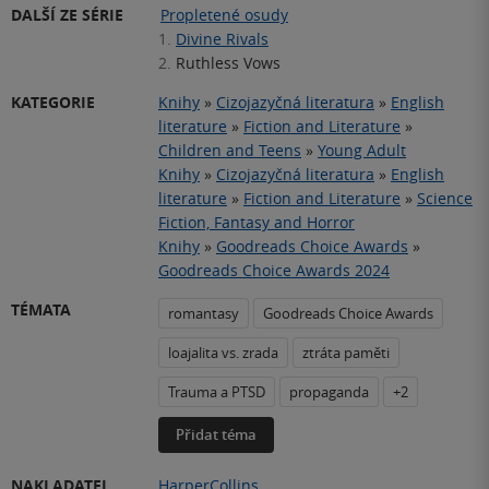
DALŠÍ ZE SÉRIE
Propletené osudy
1.
Divine Rivals
2.
Ruthless Vows
KATEGORIE
Knihy
»
Cizojazyčná literatura
»
English
literature
»
Fiction and Literature
»
Children and Teens
»
Young Adult
Knihy
»
Cizojazyčná literatura
»
English
literature
»
Fiction and Literature
»
Science
Fiction, Fantasy and Horror
Knihy
»
Goodreads Choice Awards
»
Goodreads Choice Awards 2024
TÉMATA
romantasy
Goodreads Choice Awards
loajalita vs. zrada
ztráta paměti
Trauma a PTSD
propaganda
+2
Přidat téma
NAKLADATEL
HarperCollins