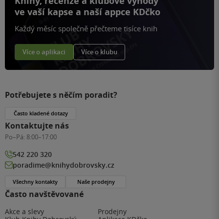
Knihy, recenze a klubové výhody
ve vaší kapse a naší appce KDčko
Každý měsíc společně přečteme tisíce knih
Více o aplikaci
Více o klubu
Potřebujete s něčím poradit?
Často kladené dotazy
Kontaktujte nás
Po–Pá:
8:00–17:00
542 220 320
poradime@knihydobrovsky.cz
Všechny kontakty
Naše prodejny
Často navštěvované
Akce a slevy
Prodejny