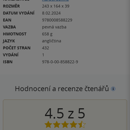
ROZMĚR
243 x 164 x 39
DATUM VYDÁNÍ
8.02.2024
EAN
9780008588229
VAZBA
pevná vazba
HMOTNOST
658 g
JAZYK
angličtina
POČET STRAN
432
VYDÁNÍ
1
ISBN
978-0-00-858822-9
Hodnocení a recenze čtenářů
4.5
z
5