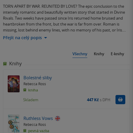
TORN APART BY WAR. REUNITED BY LOVE? The epic conclusion to the
intensely romantic and beautifully written story that started in Divine
Rivals. Two weeks have passed since Iris returned home bruised and
heartbroken from the front, but the war is far from over. Roman is
missing, lost behind enemy lines, with no memory of his past, or Iris.…
Přejít na celý popis
Všechny
Knihy
E-knihy
Knihy
Bolestné sliby
Rebecca Ross
kniha
Do k
Skladem
447 Kč
s DPH
Ruthless Vows
Rebecca Ross
pevná vazba