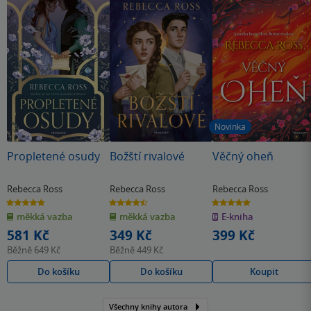
smutek, ale i radost. Jsem vděčná, že se mi tahle série
dostala do rukou, protože ve mně zanechala krásnou
stopu. Je to příběh plný emocí a vřele ho doporučuji.
Novinka
Propletené osudy
Božští rivalové
Věčný oheň
Rebecca Ross
Rebecca Ross
Rebecca Ross
4.8
4.5
5.0
z
z
z
měkká vazba
měkká vazba
E-kniha
5
5
5
hvězdiček
hvězdiček
hvězdiček
581 Kč
349 Kč
399 Kč
Běžně
649 Kč
Běžně
449 Kč
Do košíku
Do košíku
Koupit
Všechny knihy autora