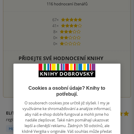
116
hodnocení čtenářů
67×
5 hvězdiček
41×
4 hvězdičky
8×
3 hvězdičky
0×
2 hvězdičky
0×
1 hvezdička
PŘIDEJTE SVÉ HODNOCENÍ KNIHY
Hodnocení našich knihkupců: 5.0 z 5
1
2
3
4
5
Cookies a osobní údaje? Knihy to
potřebují.
O souborech cookies jste určitě již slyšeli. I my je
využíváme ke shromažďování a analýze informací,
ELITY
aby náš e-shop dobře fungoval a mohli jsme ho
registrovaný uživatel
nadále zlepšovat. Také nám pomáhají ukazovat
lepší a cílenější reklamu. Žádných 50 odstínů, ale
Hodnoceno z aplikace
klidně Vergilia v originále. Váš souhlas může předat