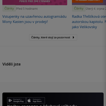
Články
Články
Před 5 hodinami
Úterý 4. srpna
Vstupenky na uzavřenou autogramiádu
Radka Třeštíková otev
Mony Kasten jsou v prodeji!
autorskou kapitolu.
jako Velikovsky
Články, které stojí za pozornost
Viděli jste