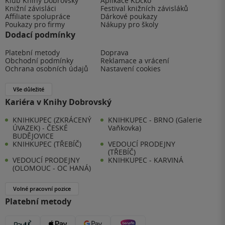
Klub Knihy Dobrovský
Aplikace KDčko
Knižní závisláci
Festival knižních závisláků
Affiliate spolupráce
Dárkové poukazy
Poukazy pro firmy
Nákupy pro školy
Dodací podmínky
Platební metody
Doprava
Obchodní podmínky
Reklamace a vrácení
Ochrana osobních údajů
Nastavení cookies
Vše důležité
Kariéra v Knihy Dobrovský
KNIHKUPEC (ZKRÁCENÝ
KNIHKUPEC - BRNO (Galerie
ÚVAZEK) - ČESKÉ
Vaňkovka)
BUDĚJOVICE
KNIHKUPEC (TŘEBÍČ)
VEDOUCÍ PRODEJNY
(TŘEBÍČ)
VEDOUCÍ PRODEJNY
KNIHKUPEC - KARVINÁ
(OLOMOUC - OC HANÁ)
Volné pracovní pozice
Platební metody