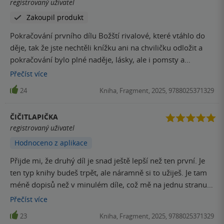
registrovaný uživatel
několika zvraty a autorka nás do poslední chvíle drží v
Zakoupil produkt
nevědomosti a jen se modlíte,aby vše dobře dopadlo.
Hlavní postavy projdou znatelným vývojem a je dán větší
Pokračování prvního dílu Božští rivalové, které vtáhlo do
prostor i vedlejším postavám. SPOILER!! Nicméně mě
děje, tak že jste nechtěli knížku ani na chviličku odložit a
trochu zamrzel konec, čekala jsem,že truchlení Iris bude
pokračování bylo plné naděje, lásky, ale i pomsty a
emotivnější a hlubší vzhledem k tomu,jak silné pouto je
smutku. Kniha přečtena jedním dechem. Příběh je tak
Přečíst
více
spojovalo a jak pro něj riskovala.
krásně napsaný, že v táhne do děje každého.
24
Kniha, Fragment, 2025, 9788025371329
ČIČITLAPIČKA
registrovaný uživatel
Hodnoceno z aplikace
Přijde mi, že druhý díl je snad ještě lepší než ten první. Je
ten typ knihy budeš trpět, ale náramně si to užiješ. Je tam
méně dopisů než v minulém díle, což mě na jednu stranu
trochu mrzí, protože by si všechny dopisy z Božských
Přečíst
více
rivalů nejradši nechala zarámovat. Dlouho vás bude bolet
23
Kniha, Fragment, 2025, 9788025371329
ta vzdálenost mezi Romanem a Iris, ale až se poprvé