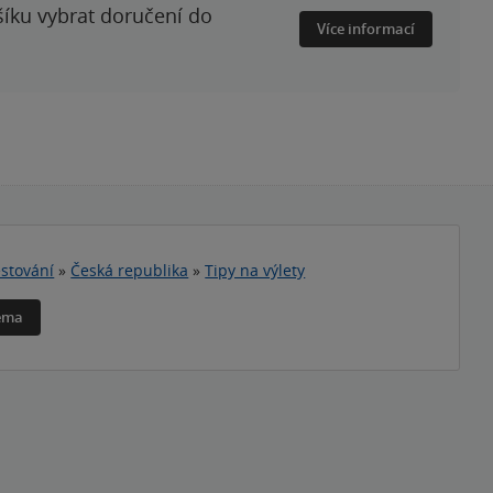
šíku vybrat doručení do
Více informací
stování
»
Česká republika
»
Tipy na výlety
téma