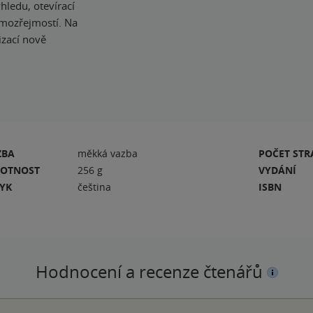
hledu, otevírací
amozřejmostí. Na
izací nově
ZBA
měkká vazba
POČET ST
OTNOST
256 g
VYDÁNÍ
ZYK
čeština
ISBN
Hodnocení a recenze čtenářů