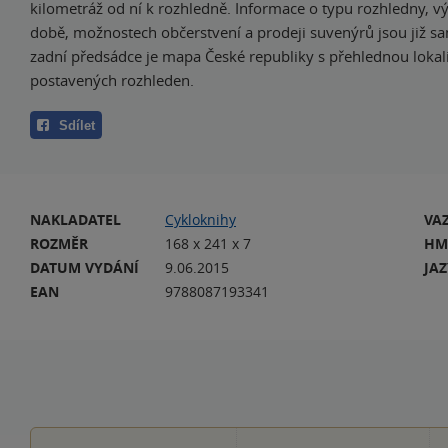
kilometráž od ní k rozhledně. Informace o typu rozhledny, vý
době, možnostech občerstvení a prodeji suvenýrů jsou již s
zadní předsádce je mapa České republiky s přehlednou lokal
postavených rozhleden.
Sdílet
NAKLADATEL
Cykloknihy
VA
ROZMĚR
168 x 241 x 7
HM
DATUM VYDÁNÍ
9.06.2015
JA
EAN
9788087193341