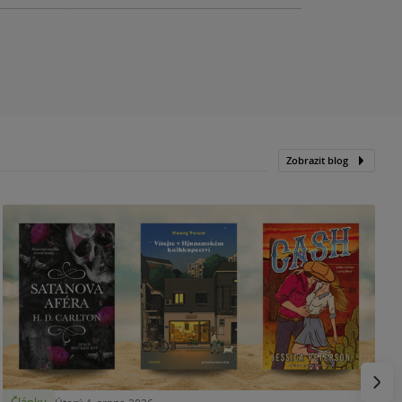
Zobrazit blog
N
p
Násled