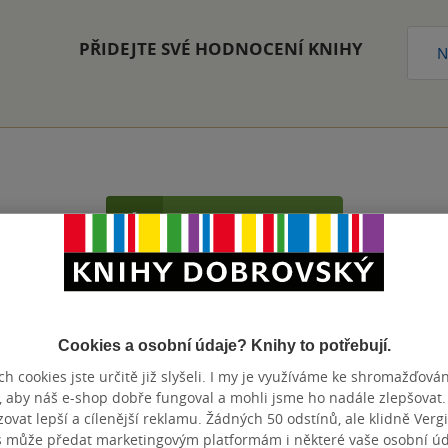
PŘIDEJTE SVÉ HODNOCENÍ KNIHY
N
Přidat hodnocení
Cookies a osobní údaje? Knihy to potřebují.
h cookies jste určitě již slyšeli. I my je využíváme ke shromažďován
, aby náš e-shop dobře fungoval a mohli jsme ho nadále zlepšovat
vat lepší a cílenější reklamu. Žádných 50 odstínů, ale klidně Vergil
s může předat marketingovým platformám i některé vaše osobní úda