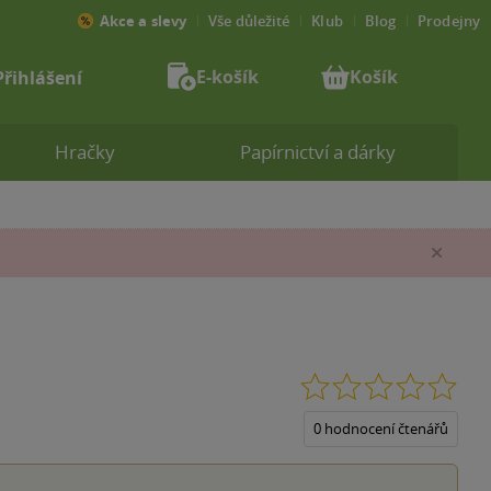
Akce a slevy
Vše důležité
Klub
Blog
Prodejny
E-košík
Košík
Přihlášení
Hračky
Papírnictví a dárky
Zav
0.0
z
5
0 hodnocení čtenářů
hvěz