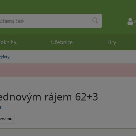
ioknihy
Učebnice
Hry
výlety
ednovým rájem 62+3
l
seznamu