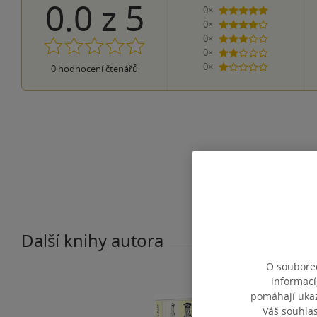
0.0
z
5
0×
5 hvězdiček
0×
4 hvězdičky
0×
3 hvězdičky
0×
2 hvězdičky
0×
0
hodnocení čtenářů
1 hvezdička
Další knihy autora
O souborec
informací
pomáhají ukazo
Váš souhla