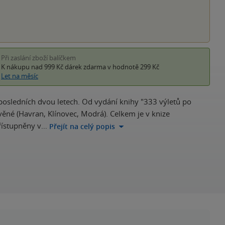
Při zaslání zboží balíčkem
K nákupu nad 999 Kč
dárek zdarma
v hodnotě 299 Kč
Let na měsíc
osledních dvou letech. Od vydání knihy "333 výletů po
avěné (Havran, Klínovec, Modrá). Celkem je v knize
přístupněny v…
Přejít na celý popis