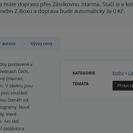
a máte dopravu přes Zásilkovnu zdarma. Stačí si v ko
 nebo Z-Boxu a doprava bude automaticky za 0 Kč.
y autora
Vývoj ceny
dny postavené v
hlednách Čech,
KATEGORIE
Knihy
»
Ce
ěné (Havran,
TÉMATA
n. V závěru jsou
Přidat 
 jsou součástí
hou čtenáři od
ktogramy. Nové
y, které
. Ani teď
ší zastávka a