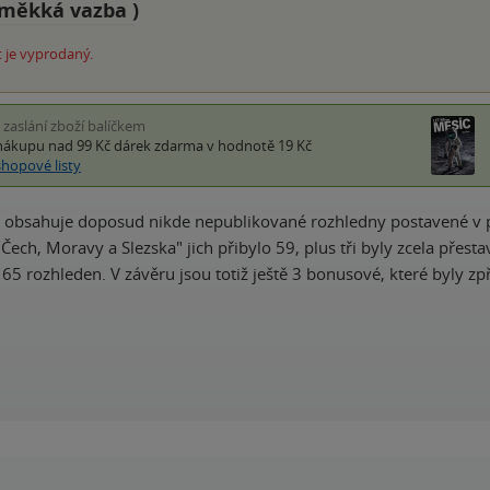
měkká vazba
)
 je vyprodaný.
i zaslání zboží balíčkem
nákupu nad 99 Kč
dárek zdarma
v hodnotě 19 Kč
shopové listy
 obsahuje doposud nikde nepublikované rozhledny postavené v p
Čech, Moravy a Slezska" jich přibylo 59, plus tři byly zcela přest
65 rozhleden. V závěru jsou totiž ještě 3 bonusové, které byly z