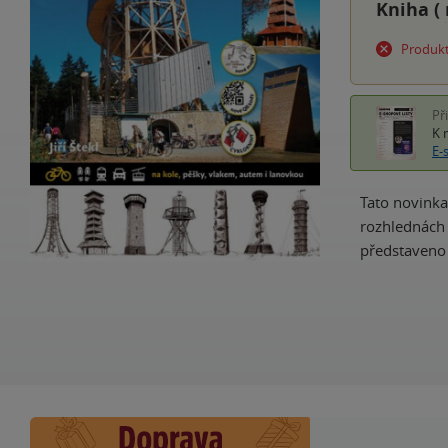
Kniha (
Produkt
Př
K 
E-
Tato novinka
rozhlednách 
představeno 