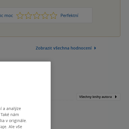
1
2
3
4
5
ic moc
Perfektní
Zobrazit všechna hodnocení
Všechny knihy autora
í a analýze
. Také nám
ia v originále.
je. Ale vše