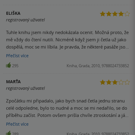
ELIŠKA
registrovaný uživatel
Tuhle knihu jsem nikdy nedokázala ocenit. Možná proto, že
mě vždy do čtení nutili. Nicméně když jsem ji četla už jako
dospělá, moc se mi líbila. Je pravda, že některé pasáže jsou
zdlouhavé a až moc popisné, ale určitě to není takové
Přečíst
více
utrpení, jak jsem si myslela. Myslím, že každý si v této
295
Kniha, Grada, 2010, 9788024733852
knize najdete to své.
MARŤA
registrovaný uživatel
Zpočátku mi připadalo, jako bych snad četla jednu stranu
celé odpoledne, bylo to nudné a moc se mi nedařilo, se do
příběhu začíst. Potom ovšem prišla chvíle ztroskotání a já
se cítila ve svém živlu. Krásně popsané pěstování vlastní
Přečíst
více
pšenice a pečení prvního chleba. Od té doby si knihu vždy
289
Kniha, Grada, 2010, 9788024733852