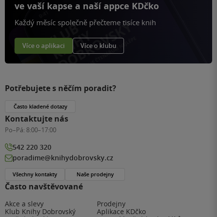
ve vaší kapse a naší appce KDčko
Každý měsíc společně přečteme tisíce knih
Více o aplikaci
Více o klubu
Potřebujete s něčím poradit?
Často kladené dotazy
Kontaktujte nás
Po–Pá:
8:00–17:00
542 220 320
poradime@knihydobrovsky.cz
Všechny kontakty
Naše prodejny
Často navštěvované
Akce a slevy
Prodejny
Klub Knihy Dobrovský
Aplikace KDčko