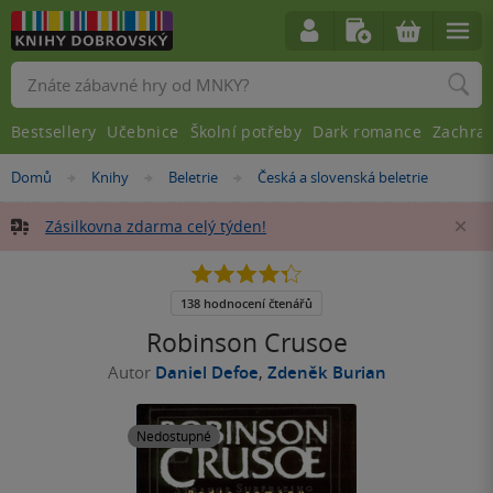
Vyhledávání
Bestsellery
Učebnice
Školní potřeby
Dark romance
Zachra
Nacházíte
Domů
Knihy
Beletrie
Česká a slovenská beletrie
»
»
»
se
zde:
Zásilkovna zdarma celý týden!
Za
4.3
z
5
138 hodnocení čtenářů
hvězdiček
Robinson Crusoe
Autor
Daniel Defoe
,
Zdeněk Burian
Nedostupné