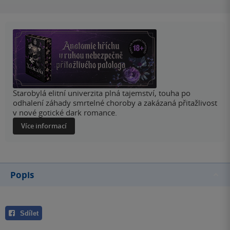
Starobylá elitní univerzita plná tajemství, touha po
odhalení záhady smrtelné choroby a zakázaná přitažlivost
v nové gotické dark romance.
Více informací
Popis
Sdílet