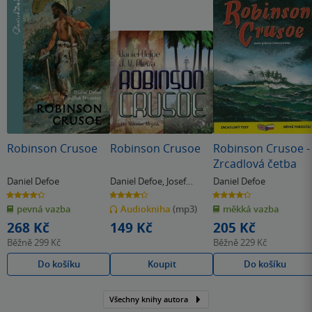
Robinson Crusoe
Robinson Crusoe
Robinson Crusoe -
Zrcadlová četba
Daniel Defoe
Daniel Defoe
,
Josef
Daniel Defoe
Věromír Pleva
4.3
4.3
4.3
z
z
z
pevná vazba
Audiokniha
(mp3)
měkká vazba
5
5
5
hvězdiček
hvězdiček
hvězdiček
268 Kč
149 Kč
205 Kč
Běžně
299 Kč
Běžně
229 Kč
Do košíku
Koupit
Do košíku
Všechny knihy autora