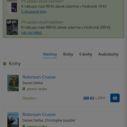
Při zaslání zboží balíčkem
K nákupu nad 99 Kč
dárek zdarma
v hodnotě 19 Kč
E-shopové listy
Při zaslání zboží balíčkem
K nákupu nad 999 Kč
dárek zdarma
v hodnotě 299 Kč
Let na měsíc
Všechny
Knihy
E-knihy
Audioknihy
Knihy
Robinson Crusoe
Daniel Defoe
pevná vazba
Do k
Skladem
268 Kč
s DPH
Robinson Crusoe
Daniel Defoe
,
Christophe Gaultier
pevná vazba