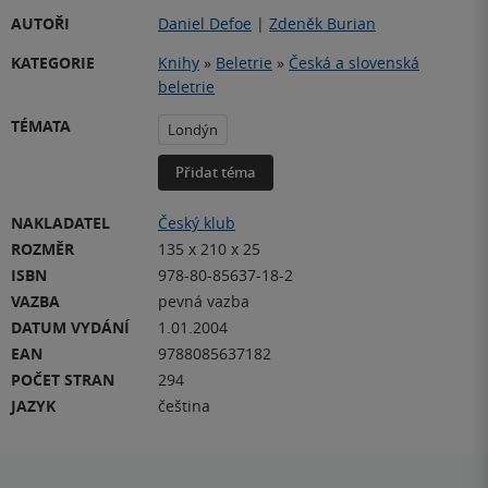
AUTOŘI
Daniel Defoe
|
Zdeněk Burian
KATEGORIE
Knihy
»
Beletrie
»
Česká a slovenská
beletrie
TÉMATA
Londýn
Přidat téma
NAKLADATEL
Český klub
ROZMĚR
135 x 210 x 25
ISBN
978-80-85637-18-2
VAZBA
pevná vazba
DATUM VYDÁNÍ
1.01.2004
EAN
9788085637182
POČET STRAN
294
JAZYK
čeština