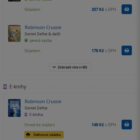
Do k
Skladem
357 Kč
s DPH
Robinson Crusoe
Daniel Defoe
& další
pevná vazba
Do k
Skladem
178 Kč
s DPH
Zobrazit
více
(+30)
E-knihy
Robinson Crusoe
Daniel Defoe
E-kniha
Koupit
Ihned ke stažení
149 Kč
s DPH
Stáhnout ukázku