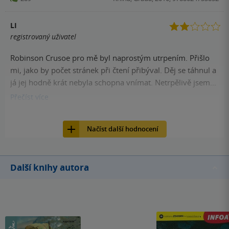
otevřu, až je děj na pustém ostrově. Pro děti doporučuji
loutkovou verzi od pana Trnky :-) je bezvadná.
LI
registrovaný uživatel
Robinson Crusoe pro mě byl naprostým utrpením. Přišlo
mi, jako by počet stránek při čtení přibýval. Děj se táhnul a
já jej hodně krát nebyla schopna vnímat. Netrpělivě jsem
čekala na moment, kdy se objeví Pátek, a když se tak stalo,
Přečíst
více
kniha se o trošku zlepšila, ale po pár stránkách se nakonec
278
Kniha, Grada, 2010, 9788024733852
stejně vrátila k předešlé nudnosti. Nenadchlo mě to a je to
Načíst další hodnocení
rozhodně jedna z těch knih, které už si nikdy nepřečtu
znovu.
Další knihy autora