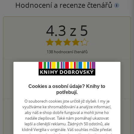
Hodnocení a recenze čtenářů
4.3
z
5
138
hodnocení čtenářů
68×
5 hvězdiček
43×
4 hvězdičky
23×
3 hvězdičky
4×
Cookies a osobní údaje? Knihy to
2 hvězdičky
0×
potřebují.
1 hvezdička
O souborech cookies jste určitě již slyšeli. I my je
PŘIDEJTE SVÉ HODNOCENÍ KNIHY
využíváme ke shromažďování a analýze informací,
aby náš e-shop dobře fungoval a mohli jsme ho
Hodnocení našich knihkupců: 0.0 z 5
nadále zlepšovat. Také nám pomáhají ukazovat
lepší a cílenější reklamu. Žádných 50 odstínů, ale
klidně Vergilia v originále. Váš souhlas může předat
1
2
3
4
5