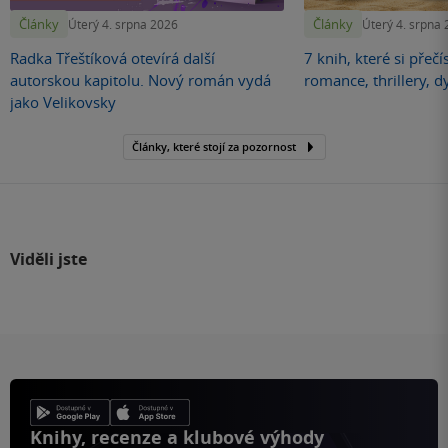
Články
Články
Úterý 4. srpna 2026
Úterý 4. srpna
Radka Třeštíková otevírá další
7 knih, které si přečí
autorskou kapitolu. Nový román vydá
romance, thrillery, d
jako Velikovsky
Články, které stojí za pozornost
Viděli jste
Knihy, recenze a klubové výhody