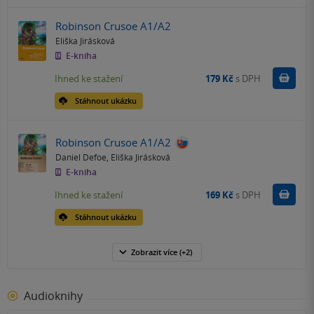
Robinson Crusoe A1/A2
Eliška Jirásková
E-kniha
Koupit
Ihned ke stažení
179 Kč
s DPH
Stáhnout ukázku
Robinson Crusoe A1/A2
Daniel Defoe
,
Eliška Jirásková
E-kniha
Koupit
Ihned ke stažení
169 Kč
s DPH
Stáhnout ukázku
Zobrazit
více
(+2)
Audioknihy