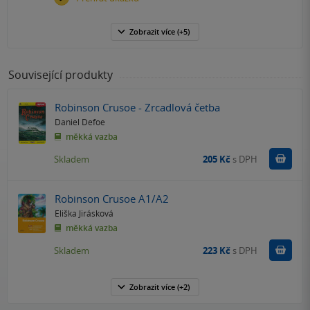
Zobrazit
více
(+5)
Související produkty
Robinson Crusoe - Zrcadlová četba
Daniel Defoe
měkká vazba
Do k
Skladem
205 Kč
s DPH
Robinson Crusoe A1/A2
Eliška Jirásková
měkká vazba
Do k
Skladem
223 Kč
s DPH
Zobrazit
více
(+2)