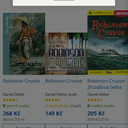
Robinson Crusoe
Robinson Crusoe
Robinson Crusoe -
Zrcadlová četba
Daniel Defoe
Daniel Defoe
,
Josef
Daniel Defoe
Věromír Pleva
4.3
4.3
4.3
z
z
z
pevná vazba
Audiokniha
(mp3)
měkká vazba
5
5
5
hvězdiček
hvězdiček
hvězdiček
268 Kč
149 Kč
205 Kč
Běžně
299 Kč
Běžně
229 Kč