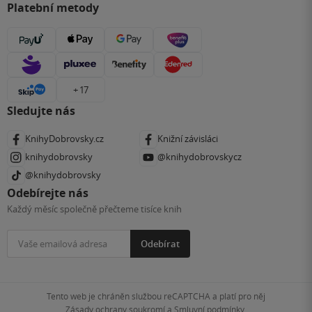
Platební metody
+ 17
Sledujte nás
KnihyDobrovsky.cz
Knižní závisláci
knihydobrovsky
@knihydobrovskycz
@knihydobrovsky
Odebírejte nás
Každý měsíc společně přečteme tisíce knih
Odebírat
Tento web je chráněn službou reCAPTCHA a platí pro něj
Zásady ochrany soukromí
a
Smluvní podmínky
.