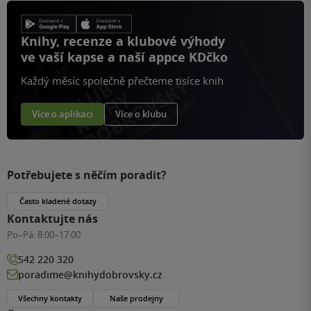
Knihy, recenze a klubové výhody
ve vaší kapse a naší appce KDčko
Každý měsíc společně přečteme tisíce knih
Více o aplikaci
Více o klubu
Potřebujete s něčím poradit?
Často kladené dotazy
Kontaktujte nás
Po–Pá:
8:00–17:00
542 220 320
poradime@knihydobrovsky.cz
Všechny kontakty
Naše prodejny