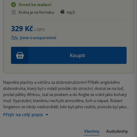
Ihned ke stažení
Kniha je ve formátu
mp3
329 Kč
s DPH
Jsme transparentní
Koupit
Napněte plachty a vzhůru za dobrodružstvím! Příběh anglického
dobrodruha, který byl v mládí prodán do otroctví, dostal se na loď,
prošel pěšky Afrikou, stal se pirátem a do Anglie se vrátil jako bohatý
muž. Vyprávění, kterému nechybí atmosféra, švih a nápad. Robert
Singleton se nikdy nedozvěděl, kdo byli jeho rodiče, protože byl jako…
Přejít na celý popis
Všechny
Audioknihy