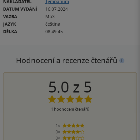
NAKLADATEL
Tympanum
DATUM VYDÁNÍ
16.07.2024
VAZBA
Mp3
JAZYK
čeština
DÉLKA
08:49:45
Hodnocení a recenze čtenářů
5.0
z
5
1
hodnocení čtenářů
1×
5 hvězdiček
0×
4 hvězdičky
0×
3 hvězdičky