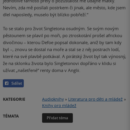
jednotlivé farnosti přely o pozůstalost mé údajné matky.
Nevím, zda mě posílali postrkem či jinak, ale město, kde jsem
dlel naposledy, muselo být blízko pobřeží.“
To se stalo pro život Singletona osudným. Se svým novým
pěstounem se plavil po moři, po ztroskotání prošel africkou
divočinou – kterou Defoe popsal dokonale, aniž by tam kdy
byl –, znovu se dostal na moře a stal se z něj postrach lodí,
které na své plavbě potkával. A pirátský život byl tak výnosný,
že na sklonku života bylo Singletonovi dopřáno v klidu si
užívat „našetřené“ renty doma v Anglii.
Sdílet
KATEGORIE
Audioknihy
»
Literatura pro děti a mládež
»
Knihy pro mládež
TÉMATA
Přidat téma