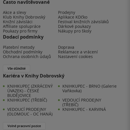
Často navštěvované
Akce a slevy
Prodejny
Klub Knihy Dobrovský
Aplikace KDčko
Knižní závisláci
Festival knižních závisláků
Affiliate spolupráce
Dárkové poukazy
Poukazy pro firmy
Nákupy pro školy
Dodací podmínky
Platební metody
Doprava
Obchodní podmínky
Reklamace a vrácení
Ochrana osobních údajů
Nastavení cookies
Vše důležité
Kariéra v Knihy Dobrovský
KNIHKUPEC (ZKRÁCENÝ
KNIHKUPEC - BRNO (Galerie
ÚVAZEK) - ČESKÉ
Vaňkovka)
BUDĚJOVICE
KNIHKUPEC (TŘEBÍČ)
VEDOUCÍ PRODEJNY
(TŘEBÍČ)
VEDOUCÍ PRODEJNY
KNIHKUPEC - KARVINÁ
(OLOMOUC - OC HANÁ)
Volné pracovní pozice