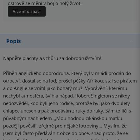
ostrově se mění v boj o holý život.
Více informací
Popis
Napněte plachty a vzhůru za dobrodružstvím!
Příběh anglického dobrodruha, který byl v mládí prodán do
otroctví, dostal se na loď, prošel pěšky Afrikou, stal se pirátem
a do Anglie se vrátil jako bohatý muž. Vyprávění, kterému
nechybí atmosféra, švih a nápad. Robert Singleton se nikdy
nedozvěděl, kdo byli jeho rodiče, protože byl jako dvouletý
chlapec unesen a pak prodáván z ruky do ruky. Sám to líčí s
půvabným nadhledem: „Mou hodnou cikánskou matku
později pověsili, zřejmě pro nějaké lotroviny… Myslím, že
jsem byl často předáván z obce do obce, snad proto, že se