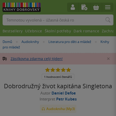
Vyhledávání
Bestsellery
Učebnice
Školní potřeby
Dark romance
Zachra
Nacházíte
Domů
Audioknihy
Literatura pro děti a mládež
Knihy
»
»
»
se
pro mládež
zde:
Zásilkovna zdarma celý týden!
Za
5.0
z
5
1 hodnocení čtenářů
hvězdiček
Dobrodružný život kapitána Singletona
Autor
Daniel Defoe
Interpret
Petr Kubes
Audiokniha (Mp3)