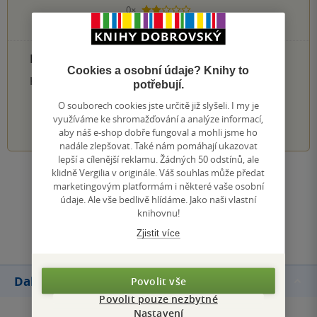
0×
2 hvězdičky
0×
1 hvezdička
PŘIDEJTE SVÉ HODNOCENÍ PRODUKTU
Cookies a osobní údaje? Knihy to
Hodnocení našich knihkupců: 0.0 z 5
potřebují.
O souborech cookies jste určitě již slyšeli. I my je
1
2
3
4
5
využíváme ke shromažďování a analýze informací,
aby náš e-shop dobře fungoval a mohli jsme ho
nadále zlepšovat. Také nám pomáhají ukazovat
lepší a cílenější reklamu. Žádných 50 odstínů, ale
klidně Vergilia v originále. Váš souhlas může předat
Zobrazit všechna hodnocení
marketingovým platformám i některé vaše osobní
údaje. Ale vše bedlivě hlídáme. Jako naši vlastní
knihovnu!
Přidat hodnocení
Zjistit více
Další knihy autora
Povolit vše
Povolit pouze nezbytné
Nastavení