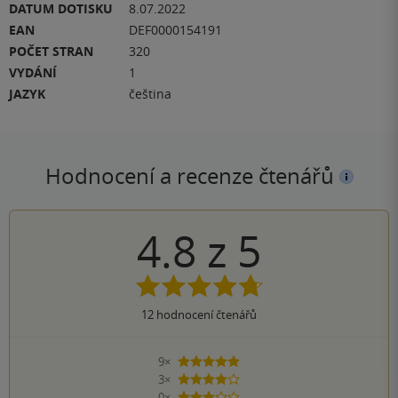
DATUM DOTISKU
8.07.2022
EAN
DEF0000154191
POČET STRAN
320
VYDÁNÍ
1
JAZYK
čeština
Hodnocení a recenze čtenářů
4.8
z
5
12
hodnocení čtenářů
9×
5 hvězdiček
3×
4 hvězdičky
0×