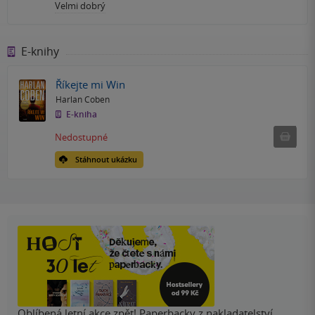
Velmi dobrý
E-knihy
Říkejte mi Win
Harlan Coben
E-kniha
Nedostu
Nedostupné
Stáhnout ukázku
Oblíbená letní akce zpět! Paperbacky z nakladatelství