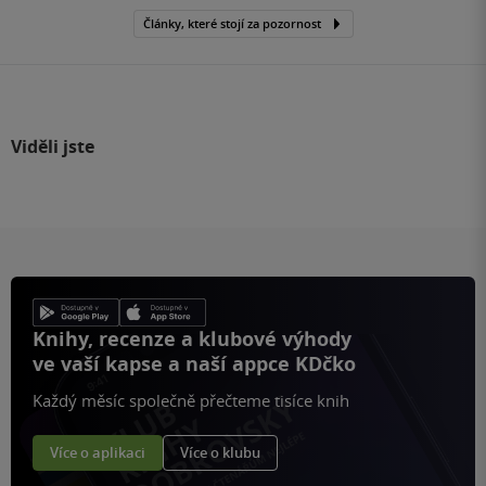
Články, které stojí za pozornost
Viděli jste
Knihy, recenze a klubové výhody
ve vaší kapse a naší appce KDčko
Každý měsíc společně přečteme tisíce knih
Více o aplikaci
Více o klubu