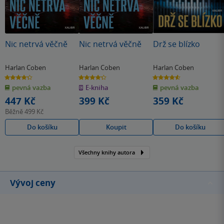
Nic netrvá věčně
Nic netrvá věčně
Drž se blízko
Harlan Coben
Harlan Coben
Harlan Coben
4.3
4.3
4.6
z
z
z
pevná vazba
E-kniha
pevná vazba
5
5
5
hvězdiček
hvězdiček
hvězdiček
447 Kč
399 Kč
359 Kč
Běžně
499 Kč
Do košíku
Koupit
Do košíku
Všechny knihy autora
Vývoj ceny