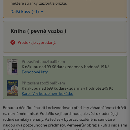
některé stránky, zažloutlá ořízka.
Další kusy (+1)
Kniha (
pevná vazba
)
Produkt je vyprodaný.
Při zaslání zboží balíčkem
K nákupu nad 99 Kč
dárek zdarma
v hodnotě 19 Kč
E-shopové listy
Při zaslání zboží balíčkem
K nákupu nad 699 Kč
dárek zdarma
v hodnotě 249 Kč
Karel IV. v kouzelném kukátku
Bohatou dědičku Patricii Lockwoodovou před lety záhadní únosci drželi
na neznámém místě. Podařilo se jí uprchnout, ale věci ukradené její
rodině se nikdy nenašly. Až teď se v bytě zavražděného samotáře
najdou dva pozoruhodné předměty: Vermeerův obraz a kufr s iniciálami