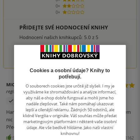
3 hvězdičky
0×
2 hvězdičky
0×
1 hvezdička
PŘIDEJTE SVÉ HODNOCENÍ KNIHY
Hodnocení našich knihkupců: 5.0 z 5
1
2
3
4
5
Cookies a osobní údaje? Knihy to
potřebují.
MICHALA FABIANOVÁ
O souborech cookies jste určitě již slyšeli. I my je
registrovaný uživatel
využíváme ke shromažďování a analýze informací,
aby náš e-shop dobře fungoval a mohli jsme ho
Zakoupil produkt
nadále zlepšovat. Také nám pomáhají ukazovat
lepší a cílenější reklamu. Žádných 50 odstínů, ale
Harlan kapku odbočil od svého obvyklého stylu, to ovšem
klidně Vergilia v originále. Váš souhlas může předat
nic nemění na kvalitě. Kniha je výborná, děj svižný.
marketingovým platformám i některé vaše osobní
Přečteno na jeden zátah..
údaje. Ale vše bedlivě hlídáme. Jako naši vlastní
knihovnu!
9
Kniha, Kalibr, 2022, 9788024281162