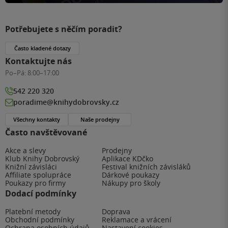
Potřebujete s něčím poradit?
Často kladené dotazy
Kontaktujte nás
Po–Pá:
8:00–17:00
542 220 320
poradime@knihydobrovsky.cz
Všechny kontakty
Naše prodejny
Často navštěvované
Akce a slevy
Prodejny
Klub Knihy Dobrovský
Aplikace KDčko
Knižní závisláci
Festival knižních závisláků
Affiliate spolupráce
Dárkové poukazy
Poukazy pro firmy
Nákupy pro školy
Dodací podmínky
Platební metody
Doprava
Obchodní podmínky
Reklamace a vrácení
Ochrana osobních údajů
Nastavení cookies