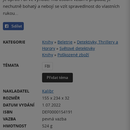
nechutně bohatý a nebojí se vzít spravedlnost do vlastních
rukou...
Sdílet
KATEGORIE
Knihy
»
Beletrie
»
Detektivky, Thrillery a
Horory
»
Světové detektivky
Knihy
»
Poškozené zboží
TÉMATA
FBI
Přidat téma
NAKLADATEL
Kalibr
ROZMĚR
155 x 234 x 32
DATUM VYDÁNÍ
1.07.2022
ISBN
DEF0000154191
VAZBA
pevná vazba
HMOTNOST
524 g