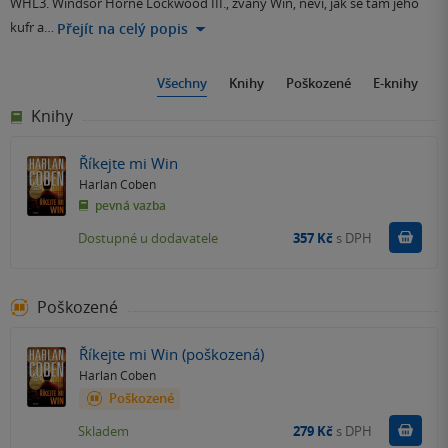
WHL3. Windsor Horne Lockwood III., zvaný Win, neví, jak se tam jeho
kufr a…
Přejít na celý popis
Všechny
Knihy
Poškozené
E-knihy
Knihy
Říkejte mi Win
Harlan Coben
pevná vazba
Do k
Dostupné u dodavatele
357 Kč
s DPH
Poškozené
Říkejte mi Win (poškozená)
Harlan Coben
Poškozené
Do k
Skladem
279 Kč
s DPH