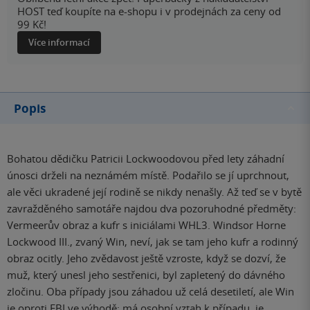
HOST teď koupíte na e-shopu i v prodejnách za ceny od
99 Kč!
Více informací
Popis
Bohatou dědičku Patricii Lockwoodovou před lety záhadní
únosci drželi na neznámém místě. Podařilo se jí uprchnout,
ale věci ukradené její rodině se nikdy nenašly. Až teď se v bytě
zavražděného samotáře najdou dva pozoruhodné předměty:
Vermeerův obraz a kufr s iniciálami WHL3. Windsor Horne
Lockwood III., zvaný Win, neví, jak se tam jeho kufr a rodinný
obraz ocitly. Jeho zvědavost ještě vzroste, když se dozví, že
muž, který unesl jeho sestřenici, byl zapletený do dávného
zločinu. Oba případy jsou záhadou už celá desetiletí, ale Win
je oproti FBI ve výhodě: má osobní vztah k případu, je