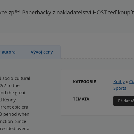
kce zpět! Paperbacky z nakladatelství HOST teď koupí
y autora
Vývoj ceny
 socio-cultural
KATEGORIE
Knihy
»
Ci
892 to the
Sports
und the great
TÉMATA
nd Kenny
Přidat 
urrent epic era
10 period when
nction. Since
resided over a