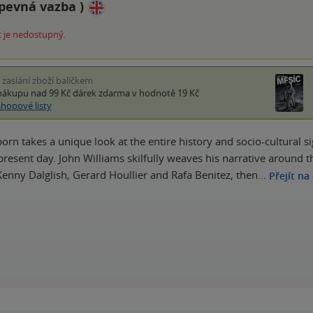
pevná vazba
)
 je nedostupný.
i zaslání zboží balíčkem
nákupu nad 99 Kč
dárek zdarma
v hodnotě 19 Kč
shopové listy
rn takes a unique look at the entire history and socio-cultural sig
present day. John Williams skilfully weaves his narrative around
Kenny Dalglish, Gerard Houllier and Rafa Benitez, then…
Přejít na