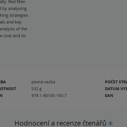
ally. Red Men
 by analysing
hing strategies.
als and key
analysis of the
e club and its
ZBA
pevná vazba
POČET ST
OTNOST
532 g
DATUM VY
BN
978-1-80150-150-7
EAN
Hodnocení a recenze čtenářů