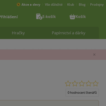
Akce a slevy
Vše důležité
Klub
Blog
Prodejny
E-košík
Košík
Přihlášení
Hračky
Papírnictví a dárky
Zav
0.0
z
5
0 hodnocení čtenářů
hvěz