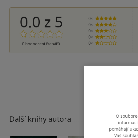
0.0
z
5
0×
5 hvězdiček
0×
4 hvězdičky
0×
3 hvězdičky
0×
2 hvězdičky
0×
0
hodnocení čtenářů
1 hvezdička
O souborec
Další knihy autora
informací
pomáhají ukazo
Váš souhla