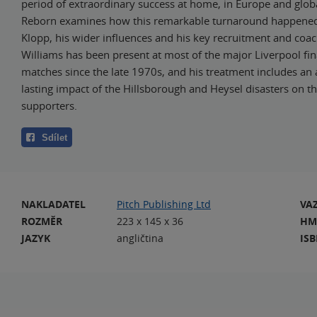
period of extraordinary success at home, in Europe and glob
Reborn examines how this remarkable turnaround happened
Klopp, his wider influences and his key recruitment and coac
Williams has been present at most of the major Liverpool fin
matches since the late 1970s, and his treatment includes an 
lasting impact of the Hillsborough and Heysel disasters on th
supporters.
Sdílet
NAKLADATEL
Pitch Publishing Ltd
VA
ROZMĚR
223 x 145 x 36
HM
JAZYK
angličtina
IS