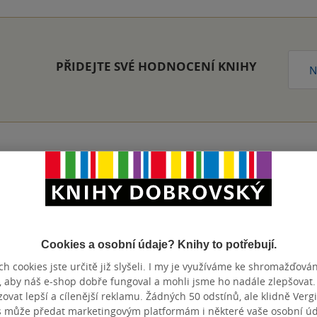
PŘIDEJTE SVÉ HODNOCENÍ KNIHY
N
Přidat hodnocení
Cookies a osobní údaje? Knihy to potřebují.
h cookies jste určitě již slyšeli. I my je využíváme ke shromažďován
, aby náš e-shop dobře fungoval a mohli jsme ho nadále zlepšovat
vat lepší a cílenější reklamu. Žádných 50 odstínů, ale klidně Vergil
s může předat marketingovým platformám i některé vaše osobní úda