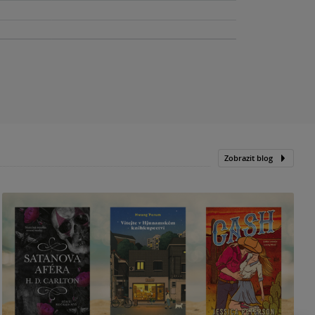
Zobrazit blog
N
p