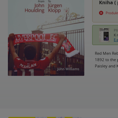
Kniha (
Produkt
Př
K 
E-
Red Men Rebo
1892 to the 
Paisley and 