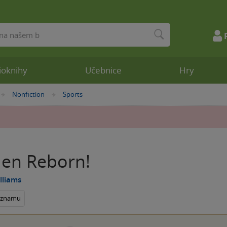
ioknihy
Učebnice
Hry
Nonfiction
Sports
»
»
en Reborn!
lliams
seznamu