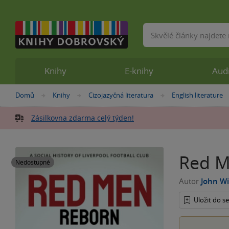
Vyhledávání
Knihy
E-knihy
Aud
Nacházíte
Domů
Knihy
Cizojazyčná literatura
English literature
»
»
»
se
zde:
Zásilkovna zdarma celý týden!
Red M
Nedostupné
Autor
John Wi
Uložit do 