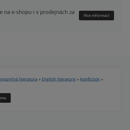
te na e-shopu i v prodejnách za
Více informací
zojazyčná literatura
»
English literature
»
Nonfiction
»
téma