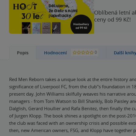
Oblíbená letní a
ceny od 99 Kč!
0
Popis
Hodnocení
Další knih
Red Men Reborn takes a unique look at the entire history and
significance of Liverpool FC, from the club''s foundation in 1
present day. John Williams skilfully weaves his narrative aro
managers - from Tom Watson to Bill Shankly, Bob Paisley a
Dalglish, Gerard Houllier and Rafa Benitez, then finally the c
of Jurgen Klopp. The book shines a spotlight on the post-20
the club was faced with an ownership crisis and possible exti
then, new American owners, FSG, and Klopp have together p