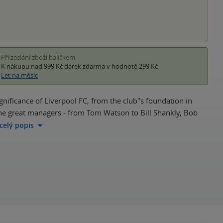
Při zaslání zboží balíčkem
K nákupu nad 999 Kč
dárek zdarma
v hodnotě 299 Kč
Let na měsíc
nificance of Liverpool FC, from the club''s foundation in
 the great managers - from Tom Watson to Bill Shankly, Bob
 celý popis