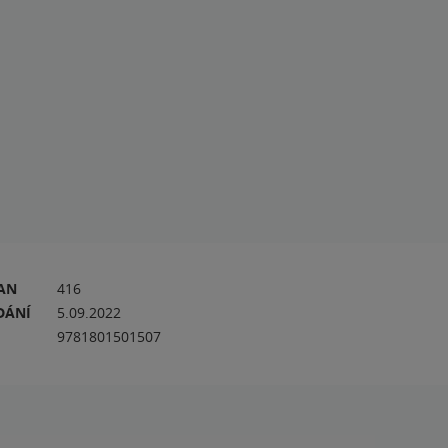
RAN
416
DÁNÍ
5.09.2022
9781801501507