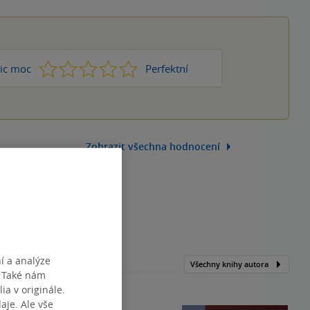
1
2
3
4
5
ic moc
Perfektní
Zobrazit všechna hodnocení
í a analýze
Všechny knihy autora
. Také nám
ia v originále.
je. Ale vše