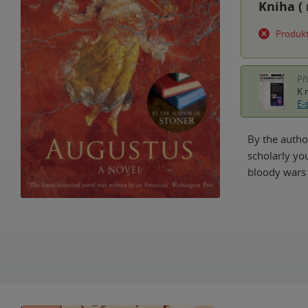
Kniha (
Produkt
Př
K 
E-
By the author
scholarly yo
bloody wars 