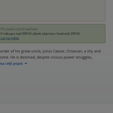
Při zaslání zboží balíčkem
K nákupu nad 999 Kč
dárek zdarma
v hodnotě 299 Kč
Let na měsíc
urder of his great-uncle, Julius Caesar, Octavian, a shy and
Rome. He is destined, despite vicious power struggles,
 na celý popis