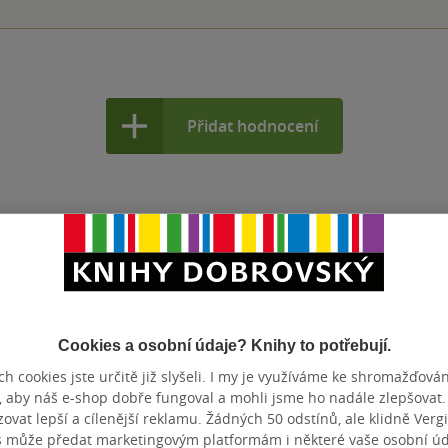
Přidat hodnocení
Cookies a osobní údaje? Knihy to potřebují.
h cookies jste určitě již slyšeli. I my je využíváme ke shromažďován
, aby náš e-shop dobře fungoval a mohli jsme ho nadále zlepšovat
vat lepší a cílenější reklamu. Žádných 50 odstínů, ale klidně Vergil
s může předat marketingovým platformám i některé vaše osobní úda