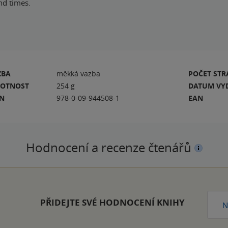
nd times.
ZBA
měkká vazba
POČET ST
OTNOST
254 g
DATUM VY
BN
978-0-09-944508-1
EAN
Hodnocení a recenze čtenářů
PŘIDEJTE SVÉ HODNOCENÍ KNIHY
N