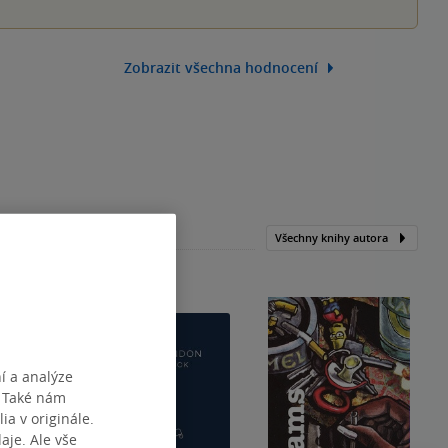
Zobrazit všechna hodnocení
Všechny knihy autora
í a analýze
. Také nám
ia v originále.
je. Ale vše