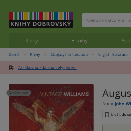
Vyhledávání
Knihy
E-knihy
Aud
Nacházíte
Domů
Knihy
Cizojazyčná literatura
English literature
»
»
»
se
zde:
Zásilkovna zdarma celý týden!
Augus
Nedostupné
Autor
John Wi
Uložit do 