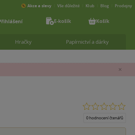
Akce a slevy
Vše důležité
Klub
Blog
Prodejny
E-košík
Košík
Přihlášení
Hračky
Papírnictví a dárky
Zav
0.0
z
5
0 hodnocení čtenářů
hvěz