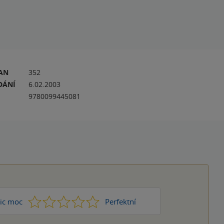
RAN
352
DÁNÍ
6.02.2003
9780099445081
1
2
3
4
5
ic moc
Perfektní