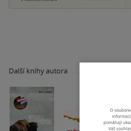
Další knihy autora
O souborec
informací
pomáhají ukazo
Váš souhla