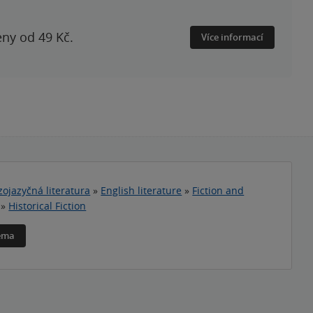
eny od 49 Kč.
Více informací
zojazyčná literatura
»
English literature
»
Fiction and
»
Historical Fiction
téma