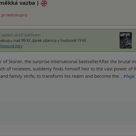
měkká vazba
)
 je nedostupný.
i zaslání zboží balíčkem
nákupu nad 99 Kč
dárek zdarma
v hodnotě 19 Kč
shopové listy
 of Stoner, the surprise international bestsellerAfter the brutal m
uth of nineteen, suddenly finds himself heir to the vast power of 
and family strife, to transform his realm and become the…
Přejít