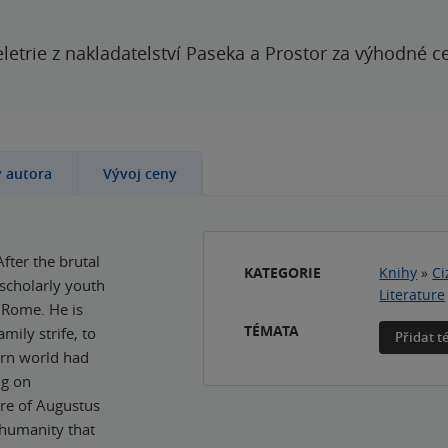
letrie z nakladatelství Paseka a Prostor za výhodné c
y autora
Vývoj ceny
After the brutal
KATEGORIE
Knihy
»
Ci
 scholarly youth
Literature
f Rome. He is
TÉMATA
mily strife, to
Přidat 
ern world had
ng on
ure of Augustus
d humanity that