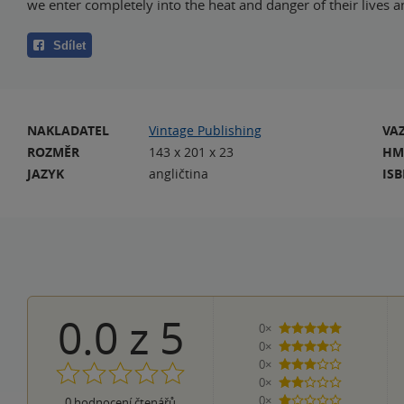
we enter completely into the heat and danger of their lives a
Sdílet
NAKLADATEL
Vintage Publishing
VA
ROZMĚR
143 x 201 x 23
HM
JAZYK
angličtina
IS
0.0
z
5
0×
5 hvězdiček
0×
4 hvězdičky
0×
3 hvězdičky
0×
2 hvězdičky
0×
0
hodnocení čtenářů
1 hvezdička