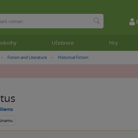
ioknihy
Učebnice
Hry
Fiction and Literature
Historical Fiction
»
»
tus
lliams
seznamu