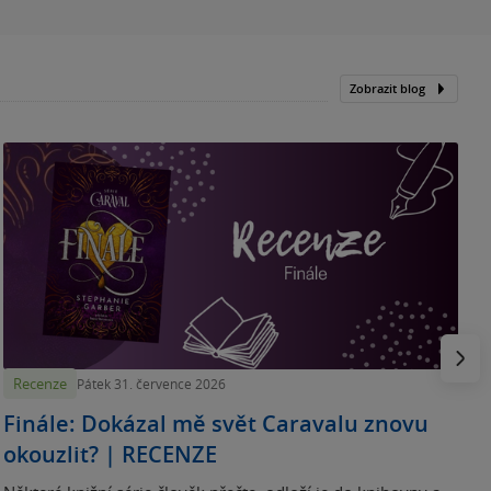
Zobrazit blog
„
p
H
e
Násled
Recenze
Pátek 31. července 2026
Finále: Dokázal mě svět Caravalu znovu
okouzlit? | RECENZE