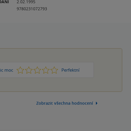
DÁNÍ
2.02.1995
9780231072793
1
2
3
4
5
ic moc
Perfektní
Zobrazit všechna hodnocení