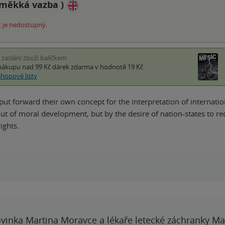
měkká vazba
)
 je nedostupný.
i zaslání zboží balíčkem
nákupu nad 99 Kč
dárek zdarma
v hodnotě 19 Kč
shopové listy
put forward their own concept for the interpretation of internatio
ut of moral development, but by the desire of nation-states to rede
ights.
vinka Martina Moravce a lékaře letecké záchranky Ma