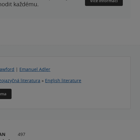
Více informací
 hodit každému.
rawford
|
Emanuel Adler
zojazyčná literatura
»
English literature
téma
RAN
497