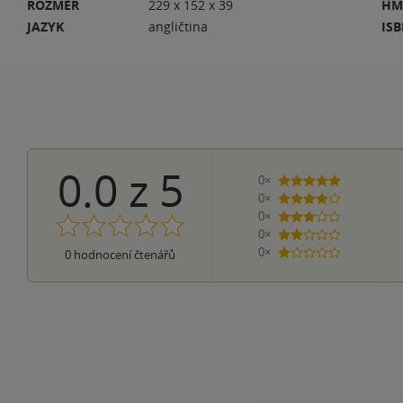
ROZMĚR
229 x 152 x 39
HM
JAZYK
angličtina
IS
0.0
z
5
0×
5 hvězdiček
0×
4 hvězdičky
0×
3 hvězdičky
0×
2 hvězdičky
0×
0
hodnocení čtenářů
1 hvezdička