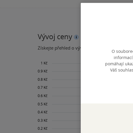
Vývoj ceny
Získejte přehled o vývoji ceny za posledních 60
O souborec
informací
pomáhají ukazo
Váš souhla