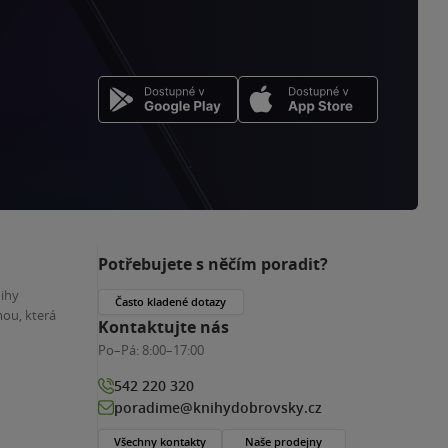
Potřebujete s něčím poradit?
nihy
Často kladené dotazy
ou, která
Kontaktujte nás
Po–Pá:
8:00–17:00
542 220 320
poradime@knihydobrovsky.cz
Všechny kontakty
Naše prodejny