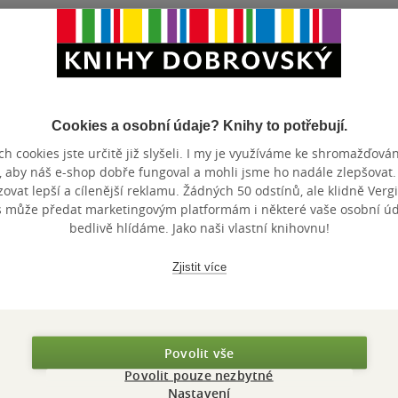
Cookies a osobní údaje? Knihy to potřebují.
Maloobchodní 
 dní.
h cookies jste určitě již slyšeli. I my je využíváme ke shromažďován
, aby náš e-shop dobře fungoval a mohli jsme ho nadále zlepšovat
vat lepší a cílenější reklamu. Žádných 50 odstínů, ale klidně Vergil
s může předat marketingovým platformám i některé vaše osobní úda
bedlivě hlídáme. Jako naši vlastní knihovnu!
Zjistit více
Povolit vše
Povolit pouze nezbytné
Nastavení