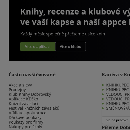
Knihy, recenze a klubové 
ve vaší kapse a naší appce
Každý měsíc společně přečteme tisíce knih
Více o aplikaci
Více o klubu
Často navštěvované
Kariéra v K
Akce a slevy
KNIHKUPEC -
Prodejny
KNIHKUPEC 
Klub Knihy Dobrovský
VEDOUCÍ PR
Aplikace KDčko
VEDOUCÍ PR
Knižní závisláci
KNIHKUPEC 
Festival knižních závisláků
SMĚNOVÝ/Á 
Affiliate spolupráce
Dárkové poukazy
Volné pracovní
Poukazy pro firmy
Nákupy pro školy
Píšeme Dobr