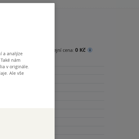
0 Kč
cena
Minimální prodejní cena:
í a analýze
. Také nám
ia v originále.
je. Ale vše