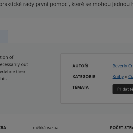
 praktické rady první pomoci, které se mohou jednou
y
tion of
ecessarily out
AUTOŘI
Beverly C
edefine their
KATEGORIE
Knihy
»
Ci
hts.
TÉMATA
Přidat 
ZBA
měkká vazba
POČET ST