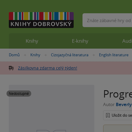
Vyhledávání
Knihy
E-knihy
Aud
Nacházíte
Domů
Knihy
Cizojazyčná literatura
English literature
»
»
»
se
zde:
Zásilkovna zdarma celý týden!
Progre
Nedostupné
Autor
Beverly
Uložit do 