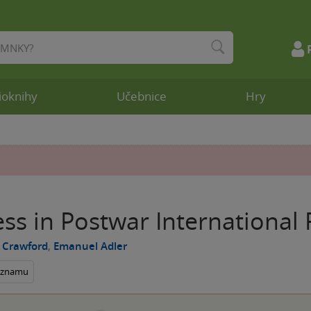
ioknihy
Učebnice
Hry
ss in Postwar International 
 Crawford
,
Emanuel Adler
seznamu