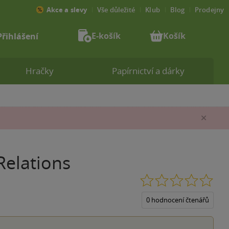
Akce a slevy
Vše důležité
Klub
Blog
Prodejny
E-košík
Košík
Přihlášení
Hračky
Papírnictví a dárky
Zav
Relations
0.0
z
5
0 hodnocení čtenářů
hvěz