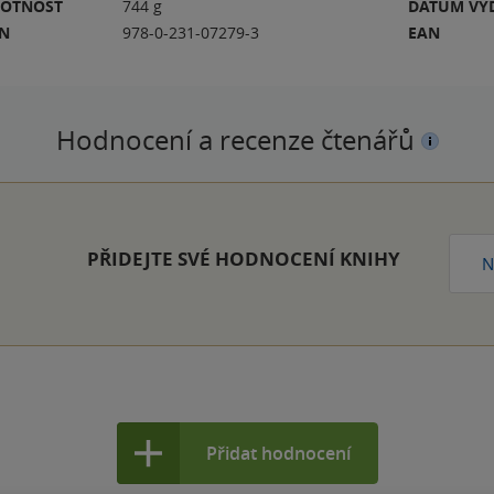
OTNOST
744 g
DATUM VY
BN
978-0-231-07279-3
EAN
Hodnocení a recenze čtenářů
PŘIDEJTE SVÉ HODNOCENÍ KNIHY
N
Přidat hodnocení