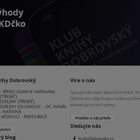
výhody
 KDčko
nihy Dobrovský
Více o nás
 BRNO (Galerie Vaňkovka)
Spojuje nás nejen láska ke knihám. K
(TŘEBÍČ)
Dobrovský vždy budou rodinnou firm
ODEJNY (TŘEBÍČ)
pamatuje na své kořeny.
ODEJNY (OLOMOUC - OC HANÁ)
- KARVINÁ
VEDOUCÍ - PARDUBICE
Přečtěte si náš příběh
Sledujte nás
 pozice
ý blog
KnihyDobrovsky.cz