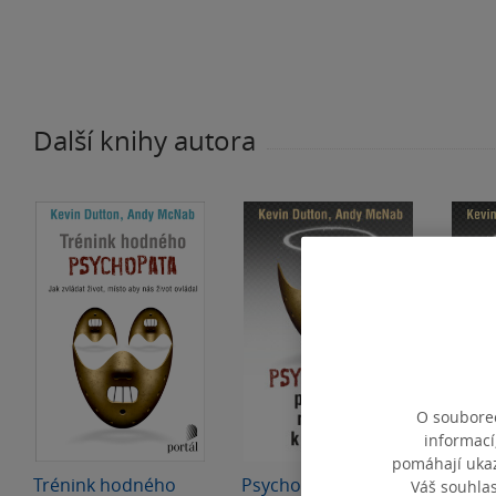
Další knihy autora
O souborec
informací
pomáhají ukazo
Trénink hodného
Psychopatův
Psyc
Váš souhla