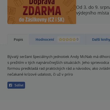
Od 3. do 9. srpn
výdejního místa
0
Popis
Hodnocení
Další knih
Bývalý seržant špeciálnych jednotiek Andy McNab má dlhor
s prežitím v tých najnáročnejších situáciách. Jeho sprievodc
formou predkladá rad praktických rád a návodov, ako zvládnu
nečakané krízové udalosti, či už v príro
Sdílet