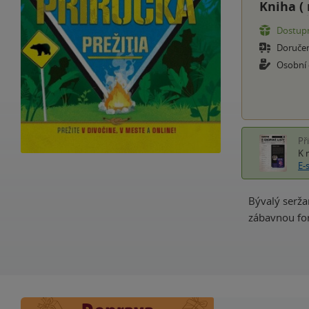
Kniha (
Dostupn
Doruče
Osobní
Př
K 
E-
Bývalý serža
zábavnou for