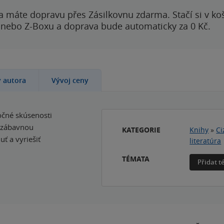
a máte dopravu přes Zásilkovnu zdarma. Stačí si v ko
 nebo Z-Boxu a doprava bude automaticky za 0 Kč.
y autora
Vývoj ceny
očné skúsenosti
a zábavnou
KATEGORIE
Knihy
»
Ci
ť a vyriešiť
literatúra
TÉMATA
Přidat 