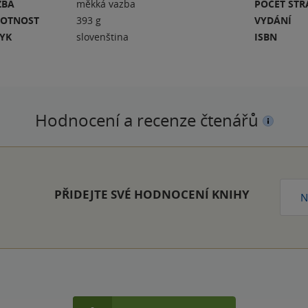
ZBA
měkká vazba
POČET ST
OTNOST
393 g
VYDÁNÍ
ZYK
slovenština
ISBN
Hodnocení a recenze čtenářů
PŘIDEJTE SVÉ HODNOCENÍ KNIHY
N