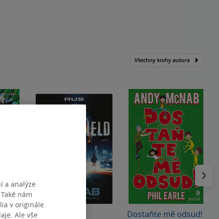
Všechny knihy autora
Následu
í a analýze
. Také nám
ia v originále.
ionka
Rus
Dostaňte mě odsud!
je. Ale vše