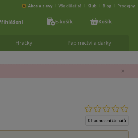
Akce a slevy
Vše důležité
Klub
Blog
Prodejny
E-košík
Košík
Přihlášení
Hračky
Papírnictví a dárky
Zav
0.0
z
5
0 hodnocení čtenářů
hvěz