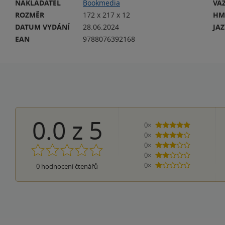
NAKLADATEL
Bookmedia
VA
ROZMĚR
172 x 217 x 12
HM
DATUM VYDÁNÍ
28.06.2024
JA
EAN
9788076392168
0.0
z
5
0×
5 hvězdiček
0×
4 hvězdičky
0×
3 hvězdičky
0×
2 hvězdičky
0×
0
hodnocení čtenářů
1 hvezdička