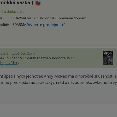
měkká vazba
)
é u dodavatele
ní
ZDARMA od 1299 Kč, do 14. 8. předáme dopravci
Vyberte prodejnu
 odběr
ZDARMA (
)
i zaslání zboží balíčkem
nákupu nad 99 Kč
dárek zdarma
v hodnotě 19 Kč
shopové listy
nt špeciálnych jednotiek Andy McNab má dlhoročné skúsenosti s p
mou predkladá rad praktických rád a návodov, ako zvládnuť a vyrie