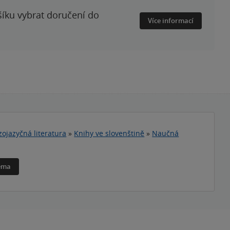
šíku vybrat doručení do
Více informací
zojazyčná literatura
»
Knihy ve slovenštině
»
Naučná
téma