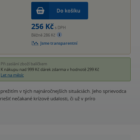
Do košíku
256 Kč
s DPH
Běžně 286 Kč
Jsme transparentní
Při zaslání zboží balíčkem
K nákupu nad 999 Kč
dárek zdarma
v hodnotě 299 Kč
Let na měsíc
režitím v tých najnáročnejších situáciách. Jeho sprievodca
šiť nečakané krízové udalosti, či už v príro