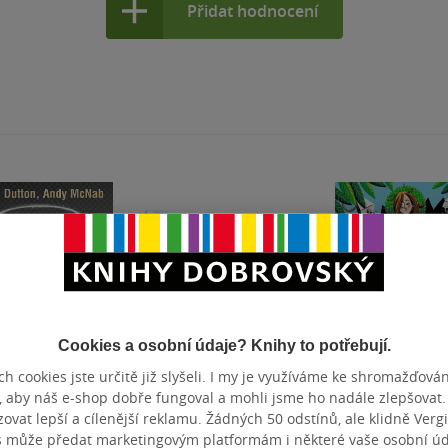
Přidat hodnocení
Cookies a osobní údaje? Knihy to potřebují.
h cookies jste určitě již slyšeli. I my je využíváme ke shromažďován
, aby náš e-shop dobře fungoval a mohli jsme ho nadále zlepšovat
vat lepší a cílenější reklamu. Žádných 50 odstínů, ale klidně Vergil
hopatův
Praktická příručka
Maminka je šp
s může předat marketingovým platformám i některé vaše osobní úda