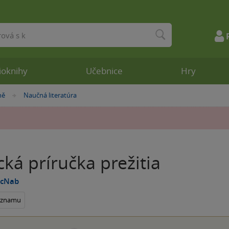
ioknihy
Učebnice
Hry
ně
Naučná literatúra
»
cká príručka prežitia
McNab
seznamu