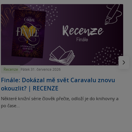
„
p
H
e
Násled
Recenze
Pátek 31. července 2026
Finále: Dokázal mě svět Caravalu znovu
okouzlit? | RECENZE
Některé knižní série člověk přečte, odloží je do knihovny a
po čase...