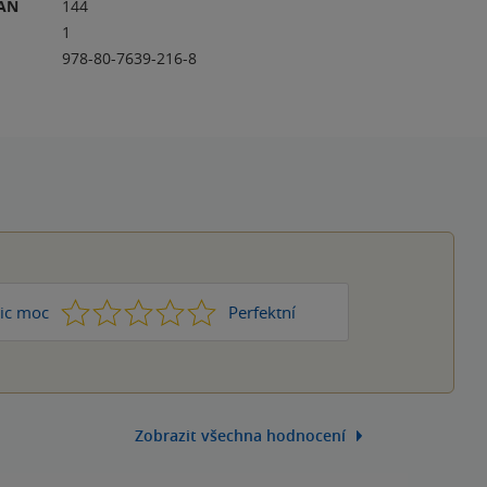
RAN
144
1
978-80-7639-216-8
1
2
3
4
5
ic moc
Perfektní
Zobrazit všechna hodnocení