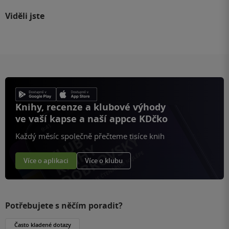
Viděli jste
Knihy, recenze a klubové výhody
ve vaší kapse a naší appce KDčko
Každý měsíc společně přečteme tisíce knih
Více o aplikaci
Více o klubu
Potřebujete s něčím poradit?
Často kladené dotazy