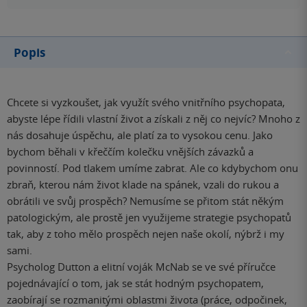
Popis
Chcete si vyzkoušet, jak využít svého vnitřního psychopata,
abyste lépe řídili vlastní život a získali z něj co nejvíc? Mnoho z
nás dosahuje úspěchu, ale platí za to vysokou cenu. Jako
bychom běhali v křeččím kolečku vnějších závazků a
povinností. Pod tlakem umíme zabrat. Ale co kdybychom onu
zbraň, kterou nám život klade na spánek, vzali do rukou a
obrátili ve svůj prospěch? Nemusíme se přitom stát někým
patologickým, ale prostě jen využijeme strategie psychopatů
tak, aby z toho mělo prospěch nejen naše okolí, nýbrž i my
sami.
Psycholog Dutton a elitní voják McNab se ve své příručce
pojednávající o tom, jak se stát hodným psychopatem,
zaobírají se rozmanitými oblastmi života (práce, odpočinek,