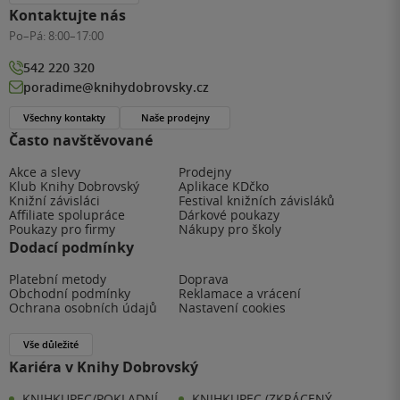
Kontaktujte nás
Po–Pá:
8:00–17:00
542 220 320
poradime@knihydobrovsky.cz
Všechny kontakty
Naše prodejny
Často navštěvované
Akce a slevy
Prodejny
Klub Knihy Dobrovský
Aplikace KDčko
Knižní závisláci
Festival knižních závisláků
Affiliate spolupráce
Dárkové poukazy
Poukazy pro firmy
Nákupy pro školy
Dodací podmínky
Platební metody
Doprava
Obchodní podmínky
Reklamace a vrácení
Ochrana osobních údajů
Nastavení cookies
Vše důležité
Kariéra v Knihy Dobrovský
KNIHKUPEC/POKLADNÍ -
KNIHKUPEC (ZKRÁCENÝ