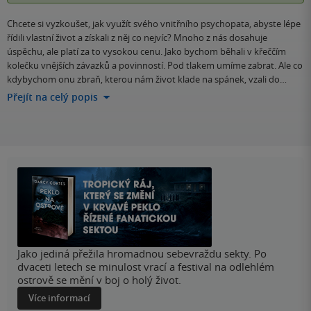
Chcete si vyzkoušet, jak využít svého vnitřního psychopata, abyste lépe
řídili vlastní život a získali z něj co nejvíc? Mnoho z nás dosahuje
úspěchu, ale platí za to vysokou cenu. Jako bychom běhali v křeččím
kolečku vnějších závazků a povinností. Pod tlakem umíme zabrat. Ale co
kdybychom onu zbraň, kterou nám život klade na spánek, vzali do…
Přejít na celý popis
Jako jediná přežila hromadnou sebevraždu sekty. Po
dvaceti letech se minulost vrací a festival na odlehlém
ostrově se mění v boj o holý život.
Více informací