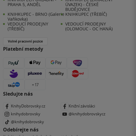
PRAHA 5, ANDĚL
ÚVAZEK) - ČESKÉ
BUDĚJOVICE
KNIHKUPEC - BRNO (Galerie
KNIHKUPEC (TŘEBÍČ)
Vaňkovka)
VEDOUCÍ PRODEJNY
VEDOUCÍ PRODEJNY
(TŘEBÍČ)
(OLOMOUC - OC HANÁ)
Volné pracovní pozice
Platební metody
+ 17
Sledujte nás
KnihyDobrovsky.cz
Knižní závisláci
knihydobrovsky
@knihydobrovskycz
@knihydobrovsky
Odebírejte nás