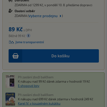
Doručení
ZDARMA od 1299 Kč, v pondělí 10. 8. předáme dopravci
Osobní odběr
Vyberte prodejnu
ZDARMA (
)
89 Kč
s DPH
Běžně 99 Kč
Jsme transparentní
Do košíku
Při zaslání zboží balíčkem
K nákupu nad 99 Kč
dárek zdarma
v hodnotě 19 Kč
E-shopové listy
Při zaslání zboží balíčkem
K nákupu nad 699 Kč
dárek zdarma
v hodnotě 249 Kč
Karel IV. v kouzelném kukátku