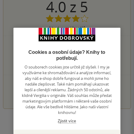
4.0
z
5
1
hodnocení čtenářů
0×
5 hvězdiček
1×
4 hvězdičky
Cookies a osobní údaje? Knihy to
0×
3 hvězdičky
potřebují.
0×
2 hvězdičky
O souborech cookies jste určitě již slyšeli. I my je
0×
1 hvezdička
využíváme ke shromažďování a analýze informací,
aby náš e-shop dobře fungoval a mohli jsme ho
PŘIDEJTE SVÉ HODNOCENÍ KNIHY
nadále zlepšovat. Také nám pomáhají ukazovat
lepší a cílenější reklamu. Žádných 50 odstínů, ale
1
2
3
4
5
klidně Vergilia v originále. Váš souhlas může předat
marketingovým platformám i některé vaše osobní
údaje. Ale vše bedlivě hlídáme. Jako naši vlastní
knihovnu!
Zobrazit všechna hodnocení
Zjistit více