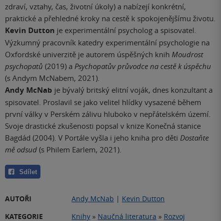
zdraví, vztahy, čas, životní úkoly) a nabízejí konkrétní,
praktické a přehledné kroky na cestě k spokojenějšímu životu.
Kevin Dutton
je experimentální psycholog a spisovatel.
Výzkumný pracovník katedry experimentální psychologie na
Oxfordské univerzitě je autorem úspěšných knih
Moudrost
psychopatů
(2019) a
Psychopatův průvodce na cestě k úspěchu
(s Andym McNabem, 2021).
Andy McNab
je bývalý britský elitní voják, dnes konzultant a
spisovatel. Proslavil se jako velitel hlídky vysazené během
první války v Perském zálivu hluboko v nepřátelském území.
Svoje drastické zkušenosti popsal v knize Konečná stanice
Bagdád (2004). V Portále vyšla i jeho kniha pro děti
Dostaňte
mě odsud
(s Philem Earlem, 2021).
Sdílet
AUTOŘI
Andy McNab
|
Kevin Dutton
KATEGORIE
Knihy
»
Naučná literatura
»
Rozvoj