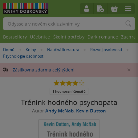
Vyhledávání
Bestsellery
Učebnice
Školní potřeby
Dark romance
Zachra
Nacházíte
Domů
Knihy
Naučná literatura
Rozvoj osobnosti
»
»
»
»
se
Psychologie osobnosti
zde:
Zásilkovna zdarma celý týden!
Za
4.0
z
5
1 hodnocení čtenářů
hvězdiček
Trénink hodného psychopata
Autor
Andy McNab
,
Kevin Dutton