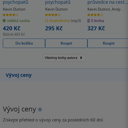
psychopatů
psychopatů
průvodce na cestě
k úspěchu
Kevin Dutton
Kevin Dutton
Kevin Dutton
,
Andy
McNab
4.0
4.0
4.0
z
z
z
měkká vazba
Audiokniha
(mp3)
E-kniha
5
5
5
hvězdiček
hvězdiček
hvězdiček
420 Kč
295 Kč
327 Kč
Běžně
469 Kč
Do košíku
Koupit
Koupit
Všechny knihy autora
Vývoj ceny
Vývoj ceny
Získejte přehled o vývoji ceny za posledních 60 dní.