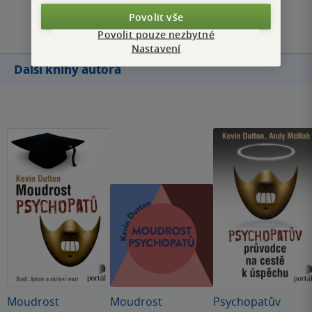
Přidat hodnocení
Povolit vše
Povolit pouze nezbytné
Nastavení
Další knihy autora
Moudrost
Moudrost
Psychopatův