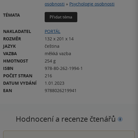
osobnosti
»
Psychologie osobnosti
TÉMATA
Přidat téma
NAKLADATEL
PORTÁL
ROZMĚR
132 x 201 x 14
JAZYK
čeština
VAZBA
měkká vazba
HMOTNOST
254 g
ISBN
978-80-262-1994-1
POČET STRAN
216
DATUM VYDÁNÍ
1.01.2023
EAN
9788026219941
Hodnocení a recenze čtenářů