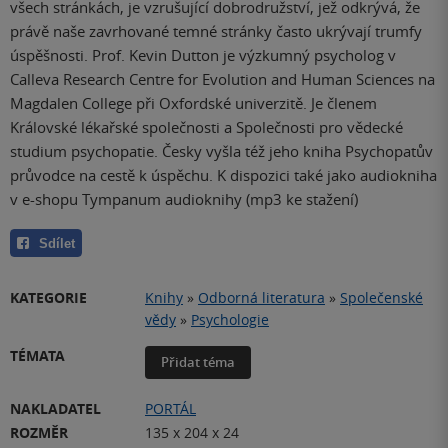
všech stránkách, je vzrušující dobrodružství, jež odkrývá, že
právě naše zavrhované temné stránky často ukrývají trumfy
úspěšnosti. Prof. Kevin Dutton je výzkumný psycholog v
Calleva Research Centre for Evolution and Human Sciences na
Magdalen College při Oxfordské univerzitě. Je členem
Královské lékařské společnosti a Společnosti pro vědecké
studium psychopatie. Česky vyšla též jeho kniha Psychopatův
průvodce na cestě k úspěchu. K dispozici také jako audiokniha
v e-shopu Tympanum audioknihy (mp3 ke stažení)
Sdílet
KATEGORIE
Knihy
»
Odborná literatura
»
Společenské
vědy
»
Psychologie
TÉMATA
Přidat téma
NAKLADATEL
PORTÁL
ROZMĚR
135 x 204 x 24