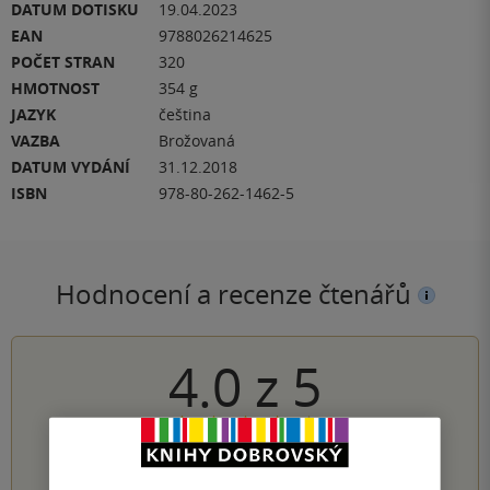
DATUM DOTISKU
19.04.2023
EAN
9788026214625
POČET STRAN
320
HMOTNOST
354 g
JAZYK
čeština
VAZBA
Brožovaná
DATUM VYDÁNÍ
31.12.2018
ISBN
978-80-262-1462-5
Hodnocení a recenze čtenářů
4.0
z
5
1
hodnocení čtenářů