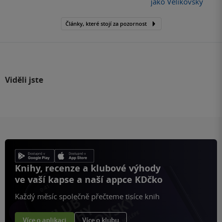
jako Velikovsky
Články, které stojí za pozornost
Viděli jste
Knihy, recenze a klubové výhody
ve vaší kapse a naší appce KDčko
Každý měsíc společně přečteme tisíce knih
Více o aplikaci
Více o klubu