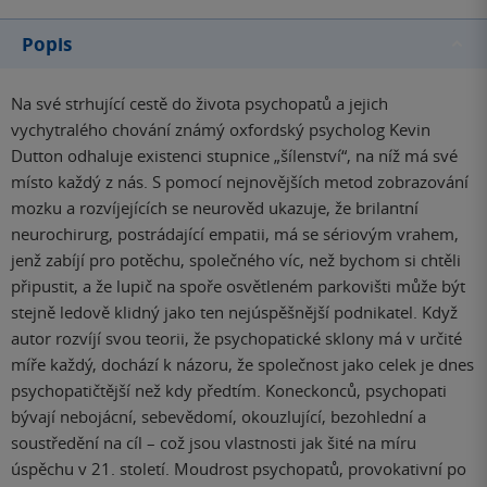
Popis
Na své strhující cestě do života psychopatů a jejich
vychytralého chování známý oxfordský psycholog Kevin
Dutton odhaluje existenci stupnice „šílenství“, na níž má své
místo každý z nás. S pomocí nejnovějších metod zobrazování
mozku a rozvíjejících se neurověd ukazuje, že brilantní
neurochirurg, postrádající empatii, má se sériovým vrahem,
jenž zabíjí pro potěchu, společného víc, než bychom si chtěli
připustit, a že lupič na spoře osvětleném parkovišti může být
stejně ledově klidný jako ten nejúspěšnější podnikatel. Když
autor rozvíjí svou teorii, že psychopatické sklony má v určité
míře každý, dochází k názoru, že společnost jako celek je dnes
psychopatičtější než kdy předtím. Koneckonců, psychopati
bývají nebojácní, sebevědomí, okouzlující, bezohlední a
soustředění na cíl – což jsou vlastnosti jak šité na míru
úspěchu v 21. století. Moudrost psychopatů, provokativní po