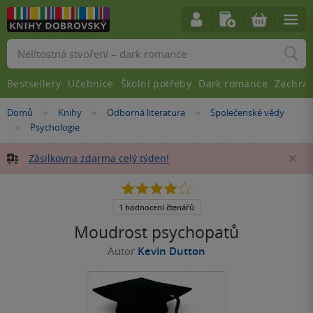
Vyhledávání
Bestsellery
Učebnice
Školní potřeby
Dark romance
Zachra
Nacházíte
Domů
Knihy
Odborná literatura
Společenské vědy
»
»
»
se
Psychologie
»
zde:
Zásilkovna zdarma celý týden!
Za
4.0
z
5
1 hodnocení čtenářů
hvězdiček
Moudrost psychopatů
Autor
Kevin Dutton