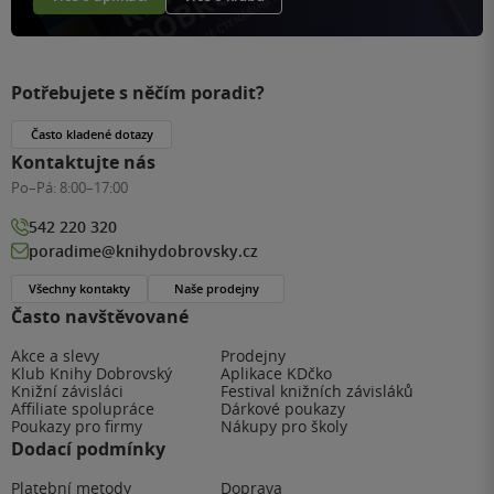
Potřebujete s něčím poradit?
Často kladené dotazy
Kontaktujte nás
Po–Pá:
8:00–17:00
542 220 320
poradime@knihydobrovsky.cz
Všechny kontakty
Naše prodejny
Často navštěvované
Akce a slevy
Prodejny
Klub Knihy Dobrovský
Aplikace KDčko
Knižní závisláci
Festival knižních závisláků
Affiliate spolupráce
Dárkové poukazy
Poukazy pro firmy
Nákupy pro školy
Dodací podmínky
Platební metody
Doprava