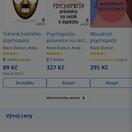
Trénink hodného
Psychopatův
Moudrost
psychopata
průvodce na cestě
psychopatů
k úspěchu
Kevin Dutton
,
Andy
Kevin Dutton
,
Andy
Kevin Dutton
McNab
McNab
4.0
4.0
4.0
z
z
z
měkká vazba
E-kniha
Audiokniha
(mp3)
5
5
5
hvězdiček
hvězdiček
hvězdiček
89 Kč
327 Kč
295 Kč
Běžně
99 Kč
Do košíku
Koupit
Koupit
Všechny knihy autora
Vývoj ceny