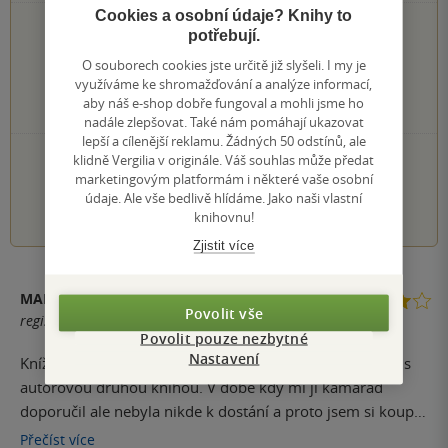
Cookies a osobní údaje? Knihy to
0×
5 hvězdiček
potřebují.
1×
4 hvězdičky
O souborech cookies jste určitě již slyšeli. I my je
0×
3 hvězdičky
využíváme ke shromažďování a analýze informací,
0×
2 hvězdičky
aby náš e-shop dobře fungoval a mohli jsme ho
0×
1 hvezdička
nadále zlepšovat. Také nám pomáhají ukazovat
lepší a cílenější reklamu. Žádných 50 odstínů, ale
PŘIDEJTE SVÉ HODNOCENÍ KNIHY
klidně Vergilia v originále. Váš souhlas může předat
marketingovým platformám i některé vaše osobní
údaje. Ale vše bedlivě hlídáme. Jako naši vlastní
1
2
3
4
5
knihovnu!
Zjistit více
MAREK SIKORA
Povolit vše
registrovaný uživatel
Povolit pouze nezbytné
Nastavení
Knížka je zajímavá, koupil jsem ji na základě zkušenosti s
autorovou druhou knihou. V době kdy mi ji kamarád
doporučil ale nebyla nikde k dostání a proto jsem si koupil
psychopatova průvodce, když jsem si nedávno všiml, že
Přečíst
více