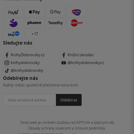
+ 17
Sledujte nás
KnihyDobrovsky.cz
Knižní závisláci
knihydobrovsky
@knihydobrovskycz
@knihydobrovsky
Odebírejte nás
Každý měsíc společně přečteme tisíce knih
Odebírat
Tento web je chráněn službou reCAPTCHA a platí pro něj
Zásady ochrany soukromí
a
Smluvní podmínky
.