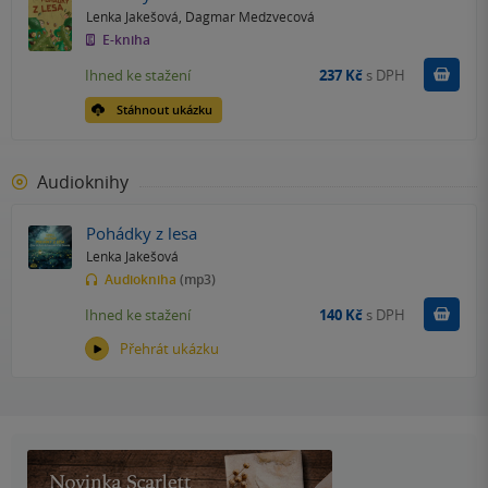
Lenka Jakešová
,
Dagmar Medzvecová
E-kniha
Koupit
Ihned ke stažení
237 Kč
s DPH
Stáhnout ukázku
Audioknihy
Pohádky z lesa
Lenka Jakešová
Audiokniha
(mp3)
Koupit
Ihned ke stažení
140 Kč
s DPH
Přehrát ukázku