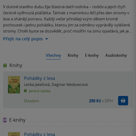
V dutině starého dubu žije šťastná datlí rodinka – rodiče a jejich čtyři
čerstvě vylíhnutá ptáčátka. Tatínek s maminkou léčí přes den stromy v
lese a shánějí potravu. Každý večer přinášejí svým dětem kromě
pochoutek i jednu pohádku, kterou jim za odměnu vyprávěly vyléčené
stromy. Chtěli byste se dozvědět, proč modřín na zimu opadává, jak je…
Přejít na celý popis
Všechny
Knihy
E-knihy
Audioknihy
Knihy
Pohádky z lesa
Lenka Jakešová
,
Dagmar Medzvecová
pevná vazba
Do k
Skladem
250 Kč
s DPH
E-knihy
Pohádky z lesa