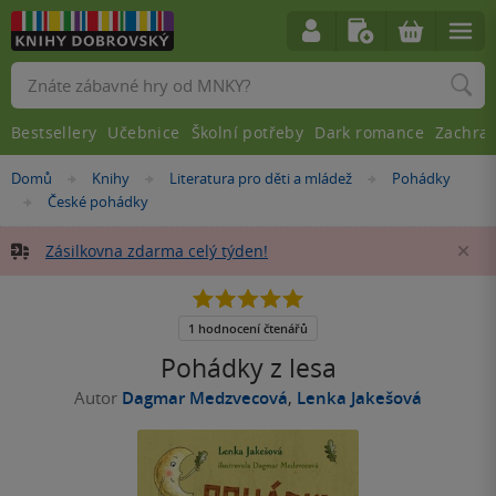
Vyhledávání
Bestsellery
Učebnice
Školní potřeby
Dark romance
Zachra
Nacházíte
Domů
Knihy
Literatura pro děti a mládež
Pohádky
»
»
»
se
České pohádky
»
zde:
Zásilkovna zdarma celý týden!
Za
5.0
z
5
1 hodnocení čtenářů
hvězdiček
Pohádky z lesa
Autor
Dagmar Medzvecová
,
Lenka Jakešová