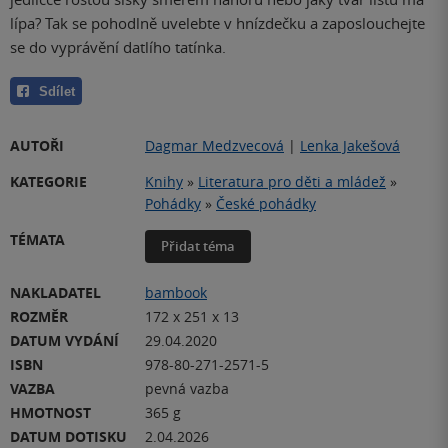
lípa? Tak se pohodlně uvelebte v hnízdečku a zaposlouchejte
se do vyprávění datlího tatínka.
Sdílet
AUTOŘI
Dagmar Medzvecová
|
Lenka Jakešová
KATEGORIE
Knihy
»
Literatura pro děti a mládež
»
Pohádky
»
České pohádky
TÉMATA
Přidat téma
NAKLADATEL
bambook
ROZMĚR
172 x 251 x 13
DATUM VYDÁNÍ
29.04.2020
ISBN
978-80-271-2571-5
VAZBA
pevná vazba
HMOTNOST
365 g
DATUM DOTISKU
2.04.2026