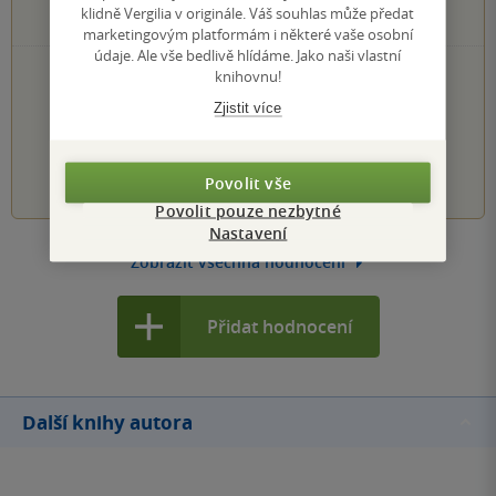
2 hvězdičky
klidně Vergilia v originále. Váš souhlas může předat
0×
1 hvezdička
marketingovým platformám i některé vaše osobní
údaje. Ale vše bedlivě hlídáme. Jako naši vlastní
PŘIDEJTE SVÉ HODNOCENÍ KNIHY
knihovnu!
Hodnocení našich knihkupců: 0.0 z 5
Zjistit více
1
2
3
4
5
Povolit vše
Povolit pouze nezbytné
Nastavení
Zobrazit všechna hodnocení
Přidat hodnocení
Další knihy autora