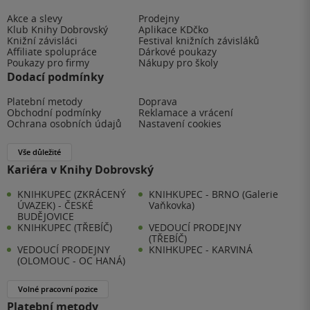
Akce a slevy
Prodejny
Klub Knihy Dobrovský
Aplikace KDčko
Knižní závisláci
Festival knižních závisláků
Affiliate spolupráce
Dárkové poukazy
Poukazy pro firmy
Nákupy pro školy
Dodací podmínky
Platební metody
Doprava
Obchodní podmínky
Reklamace a vrácení
Ochrana osobních údajů
Nastavení cookies
Vše důležité
Kariéra v Knihy Dobrovský
KNIHKUPEC (ZKRÁCENÝ
KNIHKUPEC - BRNO (Galerie
ÚVAZEK) - ČESKÉ
Vaňkovka)
BUDĚJOVICE
KNIHKUPEC (TŘEBÍČ)
VEDOUCÍ PRODEJNY
(TŘEBÍČ)
VEDOUCÍ PRODEJNY
KNIHKUPEC - KARVINÁ
(OLOMOUC - OC HANÁ)
Volné pracovní pozice
Platební metody