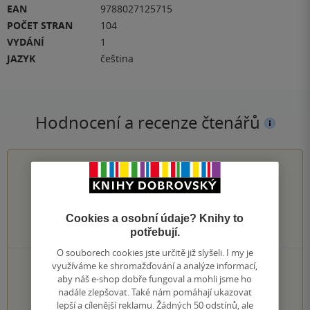
EAN
9788027125715
POČET STRAN
104
VYDÁNÍ
1
JAZYK
čeština
Hodnocení a recenze čtenářů
5.0
z
5
Cookies a osobní údaje? Knihy to
1
hodnocení čtenářů
potřebují.
O souborech cookies jste určitě již slyšeli. I my je
využíváme ke shromažďování a analýze informací,
1×
5 hvězdiček
aby náš e-shop dobře fungoval a mohli jsme ho
0×
4 hvězdičky
nadále zlepšovat. Také nám pomáhají ukazovat
0×
3 hvězdičky
lepší a cílenější reklamu. Žádných 50 odstínů, ale
0×