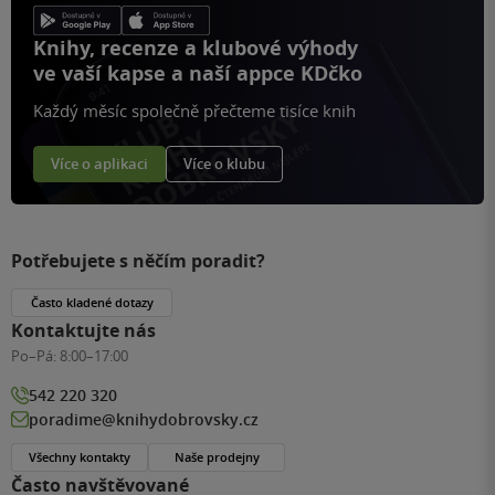
Knihy, recenze a klubové výhody
ve vaší kapse a naší appce KDčko
Každý měsíc společně přečteme tisíce knih
Více o aplikaci
Více o klubu
Potřebujete s něčím poradit?
Často kladené dotazy
Kontaktujte nás
Po–Pá:
8:00–17:00
542 220 320
poradime@knihydobrovsky.cz
Všechny kontakty
Naše prodejny
Často navštěvované