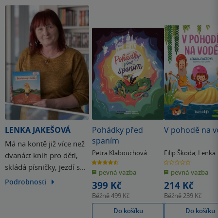
LENKA JAKEŠOVÁ
Pohádky před
V pohodě na 
spaním
Má na kontě již více než
Petra Klabouchová
Filip Škoda
,
Lenka
dvanáct knih pro děti,
Jakešová
& další
4.5
0.0
skládá písničky, jezdí s
z
z
pevná vazba
pevná vazba
5
5
hvězdiček
hvězdiček
literárně-hudebními
Podrobnosti
399 Kč
214 Kč
programy do škol, do
Běžně
499 Kč
Běžně
239 Kč
školek a do knihoven a
Do košíku
Do košíku
také vede semináře pro