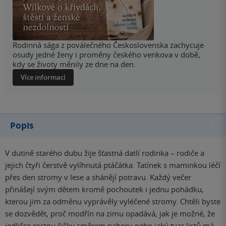
Rodinná sága z poválečného Československa zachycuje
osudy jedné ženy i proměny českého venkova v době,
kdy se životy měnily ze dne na den.
Více informací
Popis
V dutině starého dubu žije šťastná datlí rodinka – rodiče a
jejich čtyři čerstvě vylíhnutá ptáčátka. Tatínek s maminkou léčí
přes den stromy v lese a shánějí potravu. Každý večer
přinášejí svým dětem kromě pochoutek i jednu pohádku,
kterou jim za odměnu vyprávěly vyléčené stromy. Chtěli byste
se dozvědět, proč modřín na zimu opadává, jak je možné, že
jedličce rostou šišky směrem nahoru nebo jaký tvar listů má