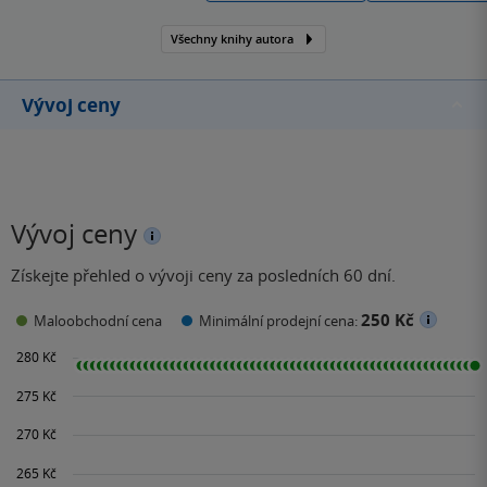
začínající učitelky
Všechny knihy autora
mateřských škol pod
názvem Jak na literární
výchovu, aby děti bavila.
Vývoj ceny
Vývoj ceny
Získejte přehled o vývoji ceny za posledních 60 dní.
250 Kč
Maloobchodní cena
Minimální prodejní cena: