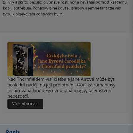
žijí víly a skřítci pečující o voňavé rostlinky a neváhají pomoct každému,
kdo ji potřebuje. Pohádky plné kouzel, přírody a jemné fantazie vás
zvou k objevování voňavých bylin.
Nad Thornfieldem visí kletba a Jane Airová může být
poslední nadějí na její prolomení. Gotická romantasy
inspirovaná Janou Eyrovou plná magie, tajemství a
nebezpečí.
Více informací
Popis