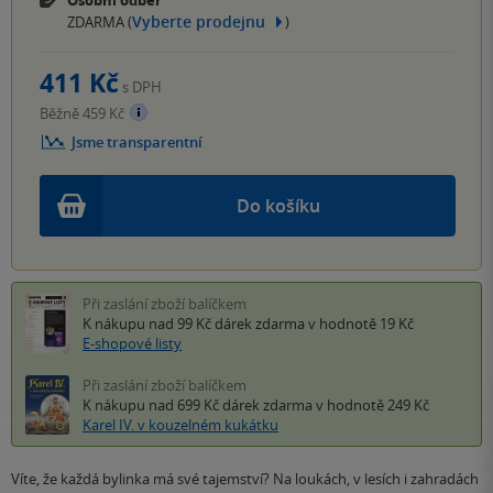
Vyberte prodejnu
ZDARMA (
)
411 Kč
s DPH
Běžně 459 Kč
Jsme transparentní
Do košíku
Při zaslání zboží balíčkem
K nákupu nad 99 Kč
dárek zdarma
v hodnotě 19 Kč
E-shopové listy
Při zaslání zboží balíčkem
K nákupu nad 699 Kč
dárek zdarma
v hodnotě 249 Kč
Karel IV. v kouzelném kukátku
Víte, že každá bylinka má své tajemství? Na loukách, v lesích i zahradách