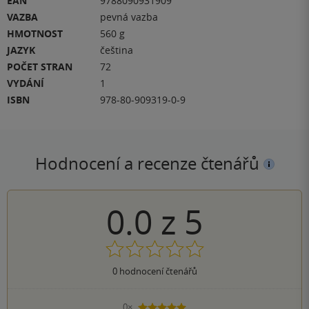
EAN
9788090931909
VAZBA
pevná vazba
HMOTNOST
560 g
JAZYK
čeština
POČET STRAN
72
VYDÁNÍ
1
ISBN
978-80-909319-0-9
Hodnocení a recenze čtenářů
0.0
z
5
0
hodnocení čtenářů
0×
5 hvězdiček