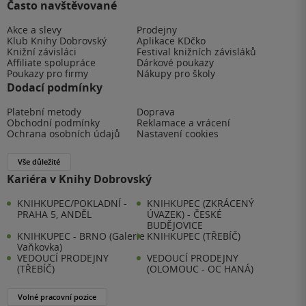
Často navštěvované
Akce a slevy
Prodejny
Klub Knihy Dobrovský
Aplikace KDčko
Knižní závisláci
Festival knižních závisláků
Affiliate spolupráce
Dárkové poukazy
Poukazy pro firmy
Nákupy pro školy
Dodací podmínky
Platební metody
Doprava
Obchodní podmínky
Reklamace a vrácení
Ochrana osobních údajů
Nastavení cookies
Vše důležité
Kariéra v Knihy Dobrovský
KNIHKUPEC/POKLADNÍ -
KNIHKUPEC (ZKRÁCENÝ
PRAHA 5, ANDĚL
ÚVAZEK) - ČESKÉ
BUDĚJOVICE
KNIHKUPEC - BRNO (Galerie
KNIHKUPEC (TŘEBÍČ)
Vaňkovka)
VEDOUCÍ PRODEJNY
VEDOUCÍ PRODEJNY
(TŘEBÍČ)
(OLOMOUC - OC HANÁ)
Volné pracovní pozice