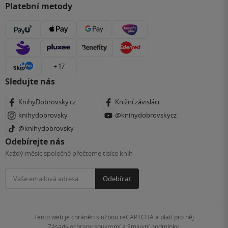
Platební metody
+ 17
Sledujte nás
KnihyDobrovsky.cz
Knižní závisláci
knihydobrovsky
@knihydobrovskycz
@knihydobrovsky
Odebírejte nás
Každý měsíc společně přečteme tisíce knih
Odebírat
Tento web je chráněn službou reCAPTCHA a platí pro něj
Zásady ochrany soukromí
a
Smluvní podmínky
.