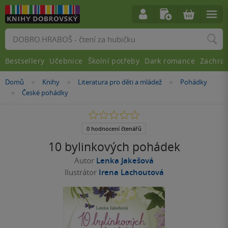
Vyhledávání
Bestsellery
Učebnice
Školní potřeby
Dark romance
Zachra
Nacházíte
Domů
Knihy
Literatura pro děti a mládež
Pohádky
»
»
»
se
České pohádky
»
zde:
0.0
z
5
0 hodnocení čtenářů
hvězdiček
10 bylinkových pohádek
Autor
Lenka Jakešová
Ilustrátor
Irena Lachoutová