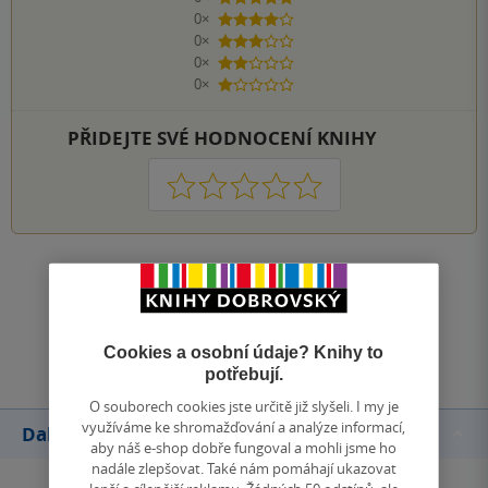
0×
4 hvězdičky
0×
3 hvězdičky
0×
2 hvězdičky
0×
1 hvezdička
PŘIDEJTE SVÉ HODNOCENÍ KNIHY
1
2
3
4
5
Zobrazit všechna hodnocení
Přidat hodnocení
Cookies a osobní údaje? Knihy to
potřebují.
O souborech cookies jste určitě již slyšeli. I my je
využíváme ke shromažďování a analýze informací,
Další knihy autora
aby náš e-shop dobře fungoval a mohli jsme ho
nadále zlepšovat. Také nám pomáhají ukazovat