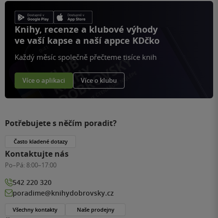
Knihy, recenze a klubové výhody
ve vaší kapse a naší appce KDčko
Každý měsíc společně přečteme tisíce knih
Více o aplikaci
Více o klubu
Potřebujete s něčím poradit?
Často kladené dotazy
Kontaktujte nás
Po–Pá:
8:00–17:00
542 220 320
poradime@knihydobrovsky.cz
Všechny kontakty
Naše prodejny