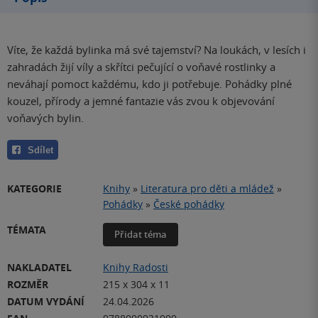
Víte, že každá bylinka má své tajemství? Na loukách, v lesích i
zahradách žijí víly a skřítci pečující o voňavé rostlinky a
neváhají pomoct každému, kdo ji potřebuje. Pohádky plné
kouzel, přírody a jemné fantazie vás zvou k objevování
voňavých bylin.
Sdílet
KATEGORIE
Knihy
»
Literatura pro děti a mládež
»
Pohádky
»
České pohádky
TÉMATA
Přidat téma
NAKLADATEL
Knihy Radosti
ROZMĚR
215 x 304 x 11
DATUM VYDÁNÍ
24.04.2026