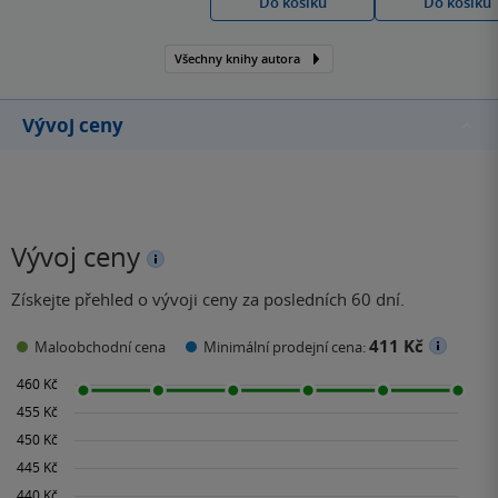
Do košíku
Do košíku
také vede semináře pro
začínající učitelky
Všechny knihy autora
mateřských škol pod
názvem Jak na literární
výchovu, aby děti bavila.
Vývoj ceny
Vývoj ceny
Získejte přehled o vývoji ceny za posledních 60 dní.
411 Kč
Maloobchodní cena
Minimální prodejní cena: