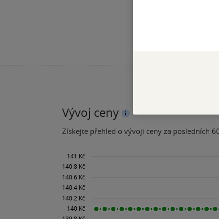
Vývoj ceny
Získejte přehled o vývoji ceny za posledních 60