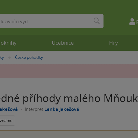
ioknihy
Učebnice
Hry
ky
České pohádky
»
dné příhody malého Mňou
Jakešová
Interpret
Lenka Jakešová
seznamu