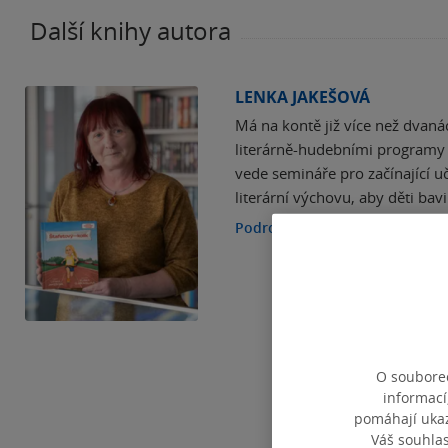
Další knihy autora
LENKA JAKEŠOVÁ
Má na kontě již více než dvanáct
literárně-hudebními programy 
vede semináře pro začínající u
literární výchovu, aby děti bavi
Podrobnosti
O souborec
informací
pomáhají ukazo
Váš souhla