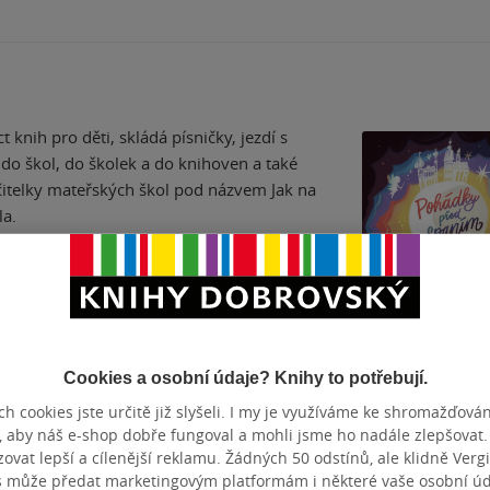
 knih pro děti, skládá písničky, jezdí s
do škol, do školek a do knihoven a také
čitelky mateřských škol pod názvem Jak na
la.
Pohádky před
Cookies a osobní údaje? Knihy to potřebují.
spaním
h cookies jste určitě již slyšeli. I my je využíváme ke shromažďován
Petra Klabouchová
, aby náš e-shop dobře fungoval a mohli jsme ho nadále zlepšovat
4.5
vat lepší a cílenější reklamu. Žádných 50 odstínů, ale klidně Vergil
z
pevná vazba
5
s může předat marketingovým platformám i některé vaše osobní úda
hvězdiček