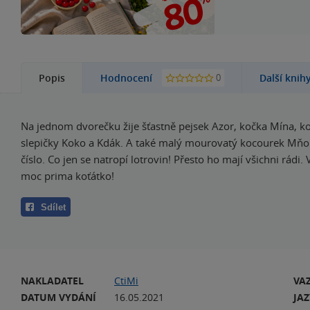
0
Popis
Hodnocení
Další knih
Na jednom dvorečku žije šťastně pejsek Azor, kočka Mína, k
slepičky Koko a Kdák. A také malý mourovatý kocourek Mňou
číslo. Co jen se natropí lotrovin! Přesto ho mají všichni rádi. V
moc prima koťátko!
Sdílet
NAKLADATEL
CtiMi
VA
DATUM VYDÁNÍ
16.05.2021
JA