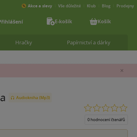
Akce a slevy
Vše důležité
Klub
Blog
Prodejny
E-košík
Košík
Přihlášení
Hračky
Papírnictví a dárky
Zav
ka
Audiokniha (Mp3)
0.0
z
5
0 hodnocení čtenářů
hvěz