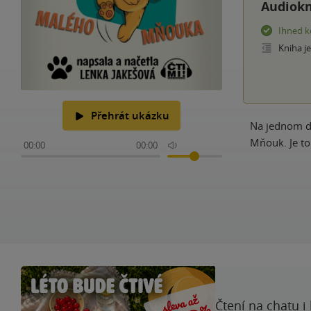
Audiokn
Ihned k
Kniha j
Přehrát ukázku
Na jednom dv
Mňouk. Je to 
00:00
00:00
Čtení na chatu i