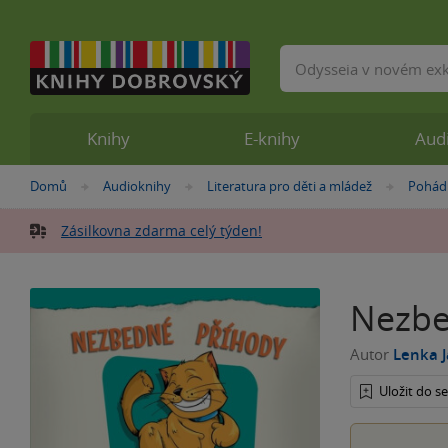
Vyhledávání
Knihy
E-knihy
Aud
Nacházíte
Domů
Audioknihy
Literatura pro děti a mládež
Pohád
»
»
»
se
zde:
Zásilkovna zdarma celý týden!
Nezbe
Autor
Lenka 
Uložit do 