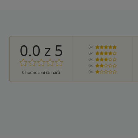
0.0
z
5
0×
5 hvězdiček
0×
4 hvězdičky
0×
3 hvězdičky
0×
2 hvězdičky
0×
0
hodnocení čtenářů
1 hvezdička