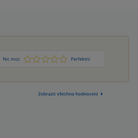
1
2
3
4
5
Nic moc
Perfektní
Zobrazit všechna hodnocení