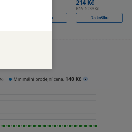
178 Kč
214 Kč
Běžně
199 Kč
Běžně
239 Kč
Do košíku
Do košíku
140 Kč
na
Minimální prodejní cena: