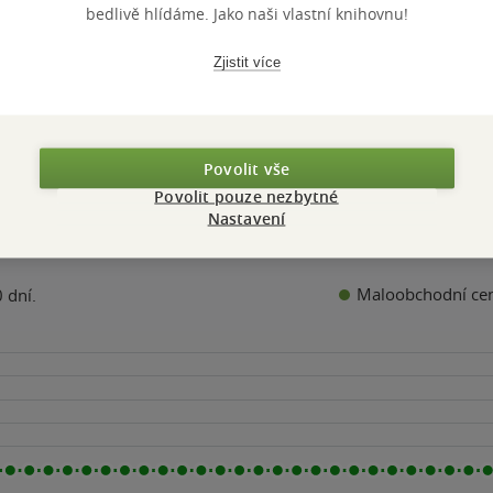
399 Kč
bedlivě hlídáme. Jako naši vlastní knihovnu!
Běžně
499 Kč
Zjistit více
Do košíku
Povolit vše
Povolit pouze nezbytné
Nastavení
Maloobchodní ce
 dní.