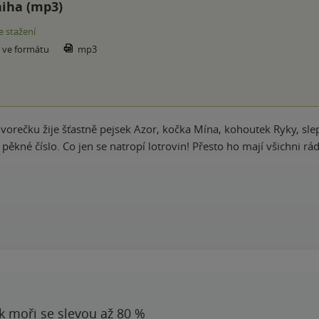
iha (mp3)
e stažení
e ve formátu
mp3
orečku žije šťastně pejsek Azor, kočka Mína, kohoutek Ryky, sl
pěkné číslo. Co jen se natropí lotrovin! Přesto ho mají všichni rád
 k moři se slevou až 80 %