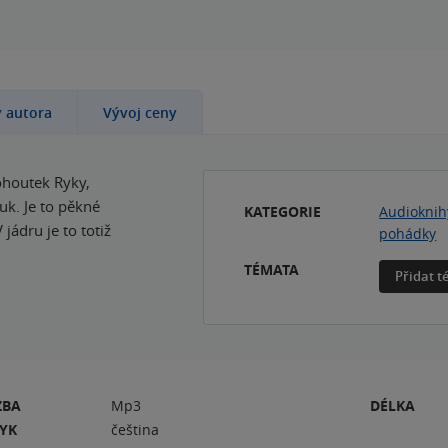
y autora
Vývoj ceny
ohoutek Ryky,
k. Je to pěkné
KATEGORIE
Audioknih
 jádru je to totiž
pohádky
TÉMATA
Přidat 
ZBA
Mp3
DÉLKA
ZYK
čeština