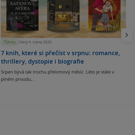
N
p
Násled
Články
Úterý 4. srpna 2026
7 knih, které si přečíst v srpnu: romance,
thrillery, dystopie i biografie
Srpen bývá tak trochu přelomový měsíc. Léto je stále v
plném proudu,...