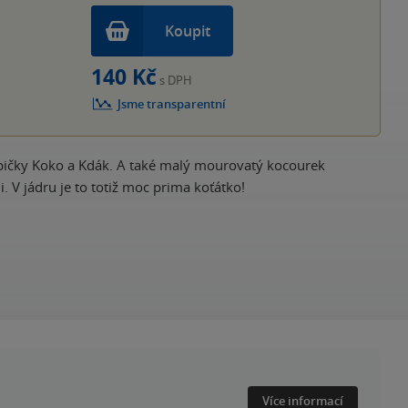
Koupit
140 Kč
s DPH
Jsme transparentní
epičky Koko a Kdák. A také malý mourovatý kocourek
i. V jádru je to totiž moc prima koťátko!
Více informací