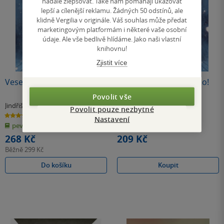
nadále zlepšovat. Také nám pomáhají ukazovat
lepší a cílenější reklamu. Žádných 50 odstínů, ale
klidně Vergilia v originále. Váš souhlas může předat
marketingovým platformám i některé vaše osobní
údaje. Ale vše bedlivě hlídáme. Jako naši vlastní
knihovnu!
Zjistit více
Veselé Vánoce, Kristýno!
Veselé Vánoce, Kristýno!
Povolit vše
Jindřiška Kracíková
Jindřiška Kracíková
Povolit pouze nezbytné
4.8
4.8
Nastavení
z
z
pevná vazba
E-kniha
5
5
hvězdiček
hvězdiček
268 Kč
209 Kč
Běžně
299 Kč
Do košíku
Koupit