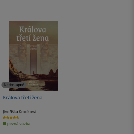
Nedostupné
Králova třetí žena
Jindřiška Kracíková
4.6
z
pevná vazba
5
hvězdiček