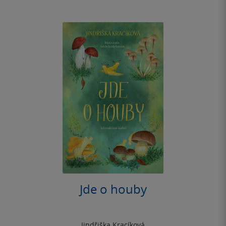
Jde o houby
Jindřiška Kracíková