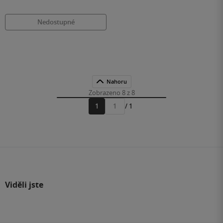
Nedostupné
Nahoru
Zobrazeno 8 z 8
1
/ 1
Přejít
na
stránku
Viděli jste