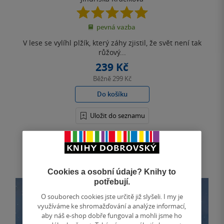
5.0
z
pevná vazba
5
hvězdiček
V lese se vylíhl plžík, který záhy zjistil, že svět není tak
růžový...
239 Kč
Běžně
299 Kč
Do košíku
Uložit do seznamu
Cookies a osobní údaje? Knihy to
potřebují.
O souborech cookies jste určitě již slyšeli. I my je
využíváme ke shromažďování a analýze informací,
aby náš e-shop dobře fungoval a mohli jsme ho