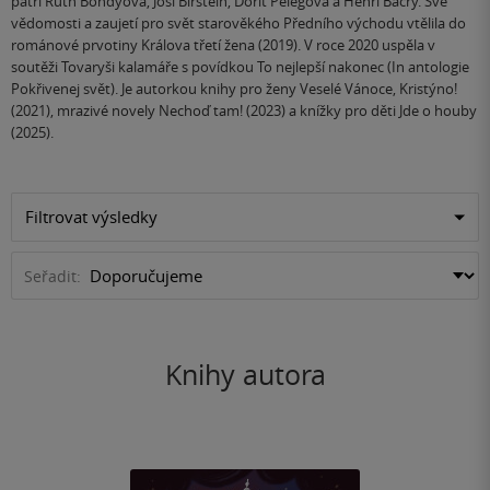
patří Ruth Bondyová, Josl Birstein, Dorit Pelegová a Henri Bacry. Své
vědomosti a zaujetí pro svět starověkého Předního východu vtělila do
románové prvotiny Králova třetí žena (2019). V roce 2020 uspěla v
soutěži Tovaryši kalamáře s povídkou To nejlepší nakonec (In antologie
Pokřivenej svět). Je autorkou knihy pro ženy Veselé Vánoce, Kristýno!
(2021), mrazivé novely Nechoď tam! (2023) a knížky pro děti Jde o houby
(2025).
Filtrovat výsledky
Seřadit:
Knihy autora