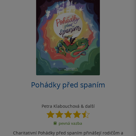
Pohádky před spaním
Petra Klabouchová
& další
4.5
z
pevná vazba
5
hvězdiček
Charitativní Pohádky před spaním přinášejí rodičům a