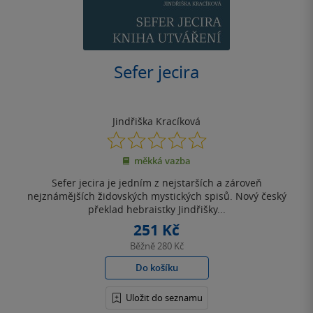
Sefer jecira
Jindřiška Kracíková
0.0
z
měkká vazba
5
hvězdiček
Sefer jecira je jedním z nejstarších a zároveň
nejznámějších židovských mystických spisů. Nový český
překlad hebraistky Jindřišky...
251 Kč
Běžně
280 Kč
Do košíku
Uložit do seznamu