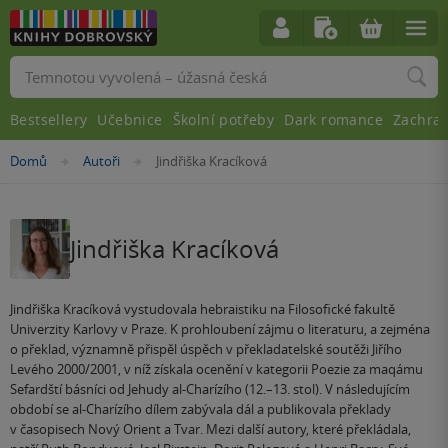
Vyhledávání
Bestsellery
Učebnice
Školní potřeby
Dark romance
Zachra
Nacházíte
Domů
Autoři
Jindřiška Kracíková
»
»
se
zde:
Jindřiška Kracíková
Jindřiška Kracíková vystudovala hebraistiku na Filosofické fakultě
Univerzity Karlovy v Praze. K prohloubení zájmu o literaturu, a zejména
o překlad, významně přispěl úspěch v překladatelské soutěži Jiřího
Levého 2000/2001, v níž získala ocenění v kategorii Poezie za maqámu
Sefardští básníci od Jehudy al-Charízího (12.–13. stol). V následujícím
období se al-Charízího dílem zabývala dál a publikovala překlady
v časopisech Nový Orient a Tvar. Mezi další autory, které překládala,