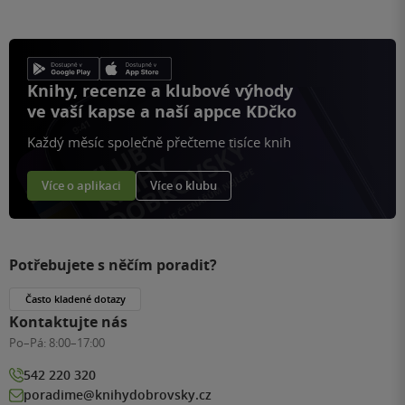
Knihy, recenze a klubové výhody
ve vaší kapse a naší appce KDčko
Každý měsíc společně přečteme tisíce knih
Více o aplikaci
Více o klubu
Potřebujete s něčím poradit?
Často kladené dotazy
Kontaktujte nás
Po–Pá:
8:00–17:00
542 220 320
poradime@knihydobrovsky.cz