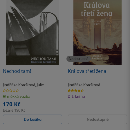
Nedostupné
Nechoď tam!
Králova třetí žena
Jindřiška Kracíková
,
Julie
Jindřiška Kracíková
Daňhelová
0.0
4.6
z
z
měkká vazba
E-kniha
5
5
hvězdiček
hvězdiček
170 Kč
Běžně
190 Kč
Do košíku
Nedostupné