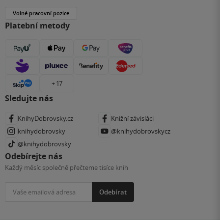
Volné pracovní pozice
Platební metody
+ 17
Sledujte nás
KnihyDobrovsky.cz
Knižní závisláci
knihydobrovsky
@knihydobrovskycz
@knihydobrovsky
Odebírejte nás
Každý měsíc společně přečteme tisíce knih
Odebírat