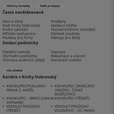
Všechny kontakty
Naše prodejny
Často navštěvované
Akce a slevy
Prodejny
Klub Knihy Dobrovský
Aplikace KDčko
Knižní závisláci
Festival knižních závisláků
Affiliate spolupráce
Dárkové poukazy
Poukazy pro firmy
Nákupy pro školy
Dodací podmínky
Platební metody
Doprava
Obchodní podmínky
Reklamace a vrácení
Ochrana osobních údajů
Nastavení cookies
Vše důležité
Kariéra v Knihy Dobrovský
KNIHKUPEC/POKLADNÍ -
KNIHKUPEC (ZKRÁCENÝ
PRAHA 5, ANDĚL
ÚVAZEK) - ČESKÉ
BUDĚJOVICE
KNIHKUPEC - BRNO (Galerie
KNIHKUPEC (TŘEBÍČ)
Vaňkovka)
VEDOUCÍ PRODEJNY
VEDOUCÍ PRODEJNY
(TŘEBÍČ)
(OLOMOUC - OC HANÁ)