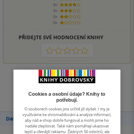
0×
4 hvězdičky
0×
3 hvězdičky
0×
2 hvězdičky
0×
1 hvezdička
PŘIDEJTE SVÉ HODNOCENÍ KNIHY
1
2
3
4
5
Zobrazit všechna hodnocení
Přidat hodnocení
Cookies a osobní údaje? Knihy to
potřebují.
O souborech cookies jste určitě již slyšeli. I my je
využíváme ke shromažďování a analýze informací,
Další knihy autora
aby náš e-shop dobře fungoval a mohli jsme ho
nadále zlepšovat. Také nám pomáhají ukazovat
lepší a cílenější reklamu. Žádných 50 odstínů, ale