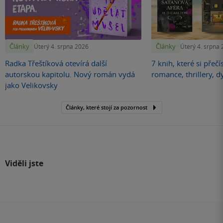
Články
Články
Úterý 4. srpna 2026
Úterý 4. srpna
Radka Třeštíková otevírá další
7 knih, které si přečí
autorskou kapitolu. Nový román vydá
romance, thrillery, d
jako Velikovsky
Články, které stojí za pozornost
Viděli jste