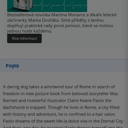
Bestsellerová novinka Martina Moravce a lékaře letecké
záchranky Marka Dvořáka. Silné příběhy z terénu
doplňují praktické rady první pomoci, které se mohou
jednou hodit každému.
Více informací
Popis
A daring dog takes a whirlwind tour of Rome in search of
freedom in new picture book from beloved storyteller Mac
Barnett and masterful illustrator Claire Keane Paolo the
dachshund is trapped. Though he lives in Rome, a city filled
with history and adventure, he is confined to a hair salon.
Paolo dreams of the sweet life-la dolce vita-in the Eternal City.
And then, one day, he escapes! Paolo throws himself into the