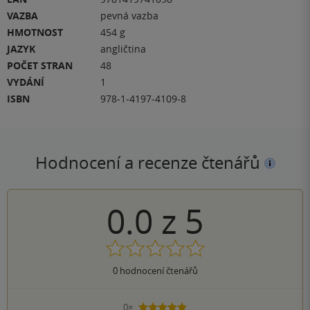
VAZBA
pevná vazba
HMOTNOST
454 g
JAZYK
angličtina
POČET STRAN
48
VYDÁNÍ
1
ISBN
978-1-4197-4109-8
Hodnocení a recenze čtenářů
0.0
z
5
0
hodnocení čtenářů
0×
5 hvězdiček