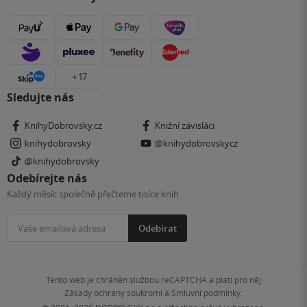
+ 17
Sledujte nás
KnihyDobrovsky.cz
Knižní závisláci
knihydobrovsky
@knihydobrovskycz
@knihydobrovsky
Odebírejte nás
Každý měsíc společně přečteme tisíce knih
Odebírat
Tento web je chráněn službou reCAPTCHA a platí pro něj
Zásady ochrany soukromí
a
Smluvní podmínky
.