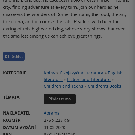
city, finding adventure at every turn. Join our hero as he
discovers the wonders of Rome: the ruins, the food, the art,
the opera, and-of course-the cats. Readers will cheer the
daring of this bighearted dog, whose story shows that even
the smallest among us can achieve great things.
Sdílet
KATEGORIE
Knihy
»
Cizojazyčná literatura
»
English
literature
»
Fiction and Literature
»
Children and Teens
»
Children's Books
TÉMATA
Přidat téma
NAKLADATEL
Abrams
ROZMĚR
276 x 225 x 9
DATUM VYDÁNÍ
31.03.2020
EAN
9781419741098