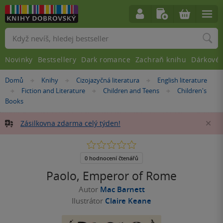
Vyhledávání
Novinky
Bestsellery
Dark romance
Zachraň knihu
Dárkové 
Nacházíte
Domů
Knihy
Cizojazyčná literatura
English literature
»
»
»
se
Fiction and Literature
Children and Teens
Children's
»
»
»
zde:
Books
Zásilkovna zdarma celý týden!
Za
0.0
z
5
0 hodnocení čtenářů
hvězdiček
Paolo, Emperor of Rome
Autor
Mac Barnett
Ilustrátor
Claire Keane