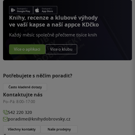
Knihy, recenze a klubové výhody
ve vaší kapse a naší appce KDčko
Každý měsíc společně přečteme tisíce knih
Více o aplikaci
Více o klubu
Potřebujete s něčím poradit?
Často kladené dotazy
Kontaktujte nás
Po–Pá:
8:00–17:00
542 220 320
poradime@knihydobrovsky.cz
Všechny kontakty
Naše prodejny