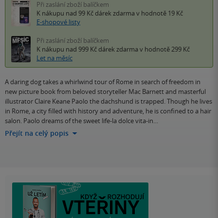
Při zaslání zboží balíčkem
K nákupu nad 99 Kč
dárek zdarma
v hodnotě 19 Kč
E-shopové listy
Při zaslání zboží balíčkem
K nákupu nad 999 Kč
dárek zdarma
v hodnotě 299 Kč
Let na měsíc
A daring dog takes a whirlwind tour of Rome in search of freedom in
new picture book from beloved storyteller Mac Barnett and masterful
illustrator Claire Keane Paolo the dachshund is trapped. Though he lives
in Rome, a city filled with history and adventure, he is confined to a hair
salon. Paolo dreams of the sweet life-la dolce vita-in…
Přejít na celý popis