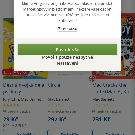
klidně Vergilia v originále. Váš souhlas může předat
marketingovým platformám i některé vaše osobní
údaje. Ale vše bedlivě hlídáme. Jako naši vlastní
knihovnu!
Zjistit více
Povolit vše
Povolit pouze nezbytné
Nastavení
DOBRÁ CENA
Děsná dvojka dělá
Circle
Mac Cracks the
psí kusy
Code (Mac B., Kid
Spy #4)
Jory John
,
Mac Barnett
Mac Barnett
Mac Barnett
5.0
0.0
0.0
z
z
z
pevná vazba
měkká vazba
měkká vazba
5
5
5
hvězdiček
hvězdiček
hvězdiček
29 Kč
297 Kč
231 Kč
Běžně
279 Kč