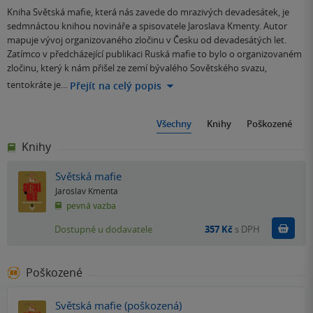
Kniha Světská mafie, která nás zavede do mrazivých devadesátek, je
sedmnáctou knihou novináře a spisovatele Jaroslava Kmenty. Autor
mapuje vývoj organizovaného zločinu v Česku od devadesátých let.
Zatímco v předcházející publikaci Ruská mafie to bylo o organizovaném
zločinu, který k nám přišel ze zemí bývalého Sovětského svazu,
tentokráte je…
Přejít na celý popis
Všechny
Knihy
Poškozené
Knihy
Světská mafie
Jaroslav Kmenta
pevná vazba
Do k
Dostupné u dodavatele
357 Kč
s DPH
Poškozené
Světská mafie (poškozená)