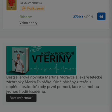
Jaroslav Kmenta
Poškozené
Do k
Skladem
279 Kč
s DPH
Velmi dobrý
Bestsellerová novinka Martina Moravce a lékaře letecké
záchranky Marka Dvořáka. Silné příběhy z terénu
doplňují praktické rady první pomoci, které se mohou
jednou hodit každému.
Více informací