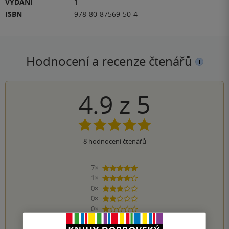
VYDÁNÍ
1
ISBN
978-80-87569-50-4
Hodnocení a recenze čtenářů
4.9
z
5
8
hodnocení čtenářů
7×
5 hvězdiček
1×
4 hvězdičky
0×
3 hvězdičky
0×
2 hvězdičky
0×
1 hvezdička