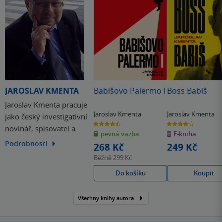
JAROSLAV KMENTA
Babišovo Palermo I
Boss Babiš
Jaroslav Kmenta pracuje
Jaroslav Kmenta
Jaroslav Kmenta
jako český investigativní
4.5
4.1
novinář, spisovatel a
z
z
pevná vazba
E-kniha
5
5
hvězdiček
hvězdiček
redaktor. Témata, kterými
Podrobnosti
268 Kč
249 Kč
se zabývá, spadají pod
Běžně
299 Kč
vnitropolitické kauzy,
Do košíku
Koupit
propojenost politických,
mafiánských i
Všechny knihy autora
podnikatelských kruhů.
Rád odhaluje korupci.