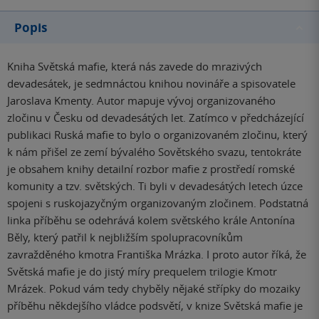
Popis
Kniha Světská mafie, která nás zavede do mrazivých
devadesátek, je sedmnáctou knihou novináře a spisovatele
Jaroslava Kmenty. Autor mapuje vývoj organizovaného
zločinu v Česku od devadesátých let. Zatímco v předcházející
publikaci Ruská mafie to bylo o organizovaném zločinu, který
k nám přišel ze zemí bývalého Sovětského svazu, tentokráte
je obsahem knihy detailní rozbor mafie z prostředí romské
komunity a tzv. světských. Ti byli v devadesátých letech úzce
spojeni s ruskojazyčným organizovaným zločinem. Podstatná
linka příběhu se odehrává kolem světského krále Antonína
Běly, který patřil k nejbližším spolupracovníkům
zavražděného kmotra Františka Mrázka. I proto autor říká, že
Světská mafie je do jistý míry prequelem trilogie Kmotr
Mrázek. Pokud vám tedy chyběly nějaké střípky do mozaiky
příběhu někdejšího vládce podsvětí, v knize Světská mafie je