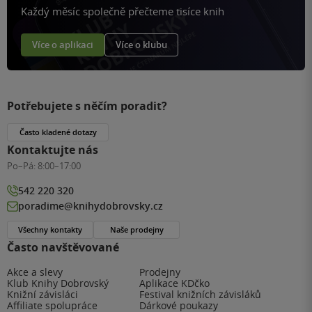
Každý měsíc společně přečteme tisíce knih
Více o aplikaci
Více o klubu
Potřebujete s něčím poradit?
Často kladené dotazy
Kontaktujte nás
Po–Pá:
8:00–17:00
542 220 320
poradime@knihydobrovsky.cz
Všechny kontakty
Naše prodejny
Často navštěvované
Akce a slevy
Prodejny
Klub Knihy Dobrovský
Aplikace KDčko
Knižní závisláci
Festival knižních závisláků
Affiliate spolupráce
Dárkové poukazy