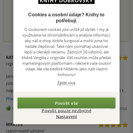
PŘIDEJTE SVÉ HODNOCENÍ KNIHY
Hodnocení našich knihkupců: 0.0 z 5
Cookies a osobní údaje? Knihy to
potřebují.
1
2
3
4
5
O souborech cookies jste určitě již slyšeli. I my je
využíváme ke shromažďování a analýze informací,
aby náš e-shop dobře fungoval a mohli jsme ho
nadále zlepšovat. Také nám pomáhají ukazovat
lepší a cílenější reklamu. Žádných 50 odstínů, ale
KATEŘINA MANDULOVÁ
klidně Vergilia v originále. Váš souhlas může předat
marketingovým platformám i některé vaše osobní
registrovaný uživatel
údaje. Ale vše bedlivě hlídáme. Jako naši vlastní
knihovnu!
Jaroslav Kmenta píše dobře a zpracovává témata, která
jsou v mnohém naprosto neuvěřitelná, a přitom nelze
Zjistit více
naprosto nijak popřít, že se vše popsané dělo. Protože si to
minimálně ze zpráv pamatujeme. Protože když jsme
Přečíst
více
Povolit vše
chodili do školy nebo na brigády, trafiky byly plné novin s
14
Kniha, Book Kmenta, 2023, 9788087569504
Povolit pouze nezbytné
obřími titulky i fotografiemi. Když se zapnuly zprávy, ta
Nastavení
jména a tváře tam byly. V knize je zpracována další část
MARTIN
tohoto světa. Bez patosu, nostalgie, holá fakta podepřená
registrovaný uživatel
výpověďmi tehdejších účastníků, svědky v policejních