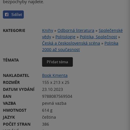
bezpochyby najdete.
Sdílet
KATEGORIE
Knihy
»
Odborná literatura
»
Společenské
vědy
»
Politologie
»
Politika, Společnost
»
Česká a československá scéna
»
Politika
2000 až současnost
TÉMATA
Přidat téma
NAKLADATEL
Book Kmenta
ROZMĚR
155 x 213 x 25
DATUM VYDÁNÍ
23.10.2023
EAN
9788087569504
VAZBA
pevná vazba
HMOTNOST
614 g
JAZYK
čeština
POČET STRAN
386