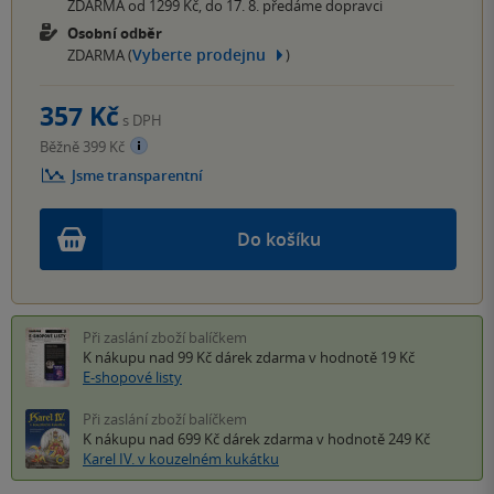
ZDARMA od 1299 Kč, do 17. 8. předáme dopravci
Osobní odběr
Vyberte prodejnu
ZDARMA (
)
357 Kč
s DPH
Běžně 399 Kč
Jsme transparentní
Do košíku
Při zaslání zboží balíčkem
K nákupu nad 99 Kč
dárek zdarma
v hodnotě 19 Kč
E-shopové listy
Při zaslání zboží balíčkem
K nákupu nad 699 Kč
dárek zdarma
v hodnotě 249 Kč
Karel IV. v kouzelném kukátku