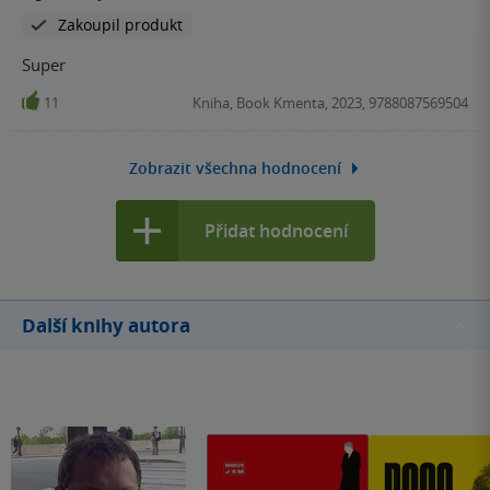
Zakoupil produkt
spisech i pozdějšími výpověďmi přeživších aktérů všech
těch hrůz. Kniha zpracovává svět, který tu kdysi otevřeně
Super
fungoval a fungovat nikdy nepřestal. Pouze stáhnutý
11
Kniha, Book Kmenta, 2023, 9788087569504
bokem do své ulity chytřeji vykonává své zájmy
prostřednictvím novějších metod. Pokud se však necháte
vtáhnout do doby samopalů, přestřelek u fastfoodů a
Zobrazit všechna hodnocení
tichých nájemných vrahů, zažijete jízdu časy, které si
pamatujete jinak.
Přidat hodnocení
Další knihy autora