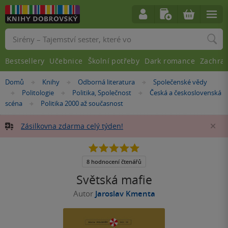
Vyhledávání
Bestsellery
Učebnice
Školní potřeby
Dark romance
Zachra
Nacházíte
Domů
Knihy
Odborná literatura
Společenské vědy
»
»
»
se
Politologie
Politika, Společnost
Česká a československá
»
»
»
zde:
scéna
Politika 2000 až současnost
»
Zásilkovna zdarma celý týden!
Za
4.9
z
5
8 hodnocení čtenářů
hvězdiček
Světská mafie
Autor
Jaroslav Kmenta