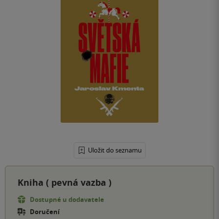
Uložit do seznamu
Kniha (
pevná vazba
)
Dostupné u dodavatele
Doručení