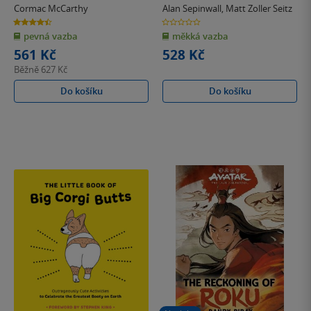
Cormac McCarthy
Alan Sepinwall
,
Matt Zoller Seitz
4.4
0.0
z
z
pevná vazba
měkká vazba
5
5
hvězdiček
hvězdiček
561 Kč
528 Kč
Běžně
627 Kč
Do košíku
Do košíku