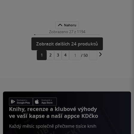
Nahoru
Zobrazeno 27 z 1194
Zobrazit dalších 24 produktů
1
2
3
4
/ 50
Přejít
na
stránku
Knihy, recenze a klubové výhody
ve vaší kapse a naší appce KDčko
Každý měsíc společně přečteme tisíce knih