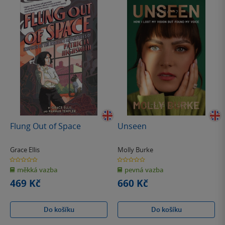
Flung Out of Space
Unseen
Grace Ellis
Molly Burke
0.0
0.0
z
z
měkká vazba
pevná vazba
5
5
hvězdiček
hvězdiček
469 Kč
660 Kč
Do košíku
Do košíku