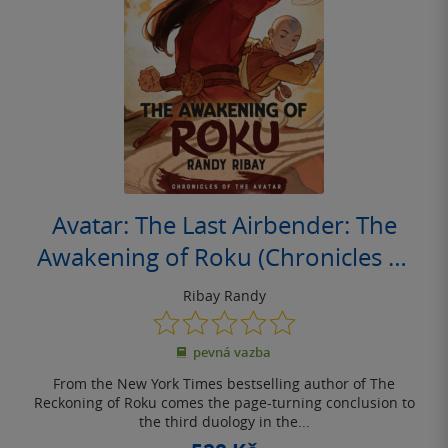
Avatar: The Last Airbender: The
Awakening of Roku (Chronicles of
the Avatar Book 6)
Ribay Randy
0.0
z
pevná vazba
5
hvězdiček
From the New York Times bestselling author of The
Reckoning of Roku comes the page-turning conclusion to
the third duology in the...