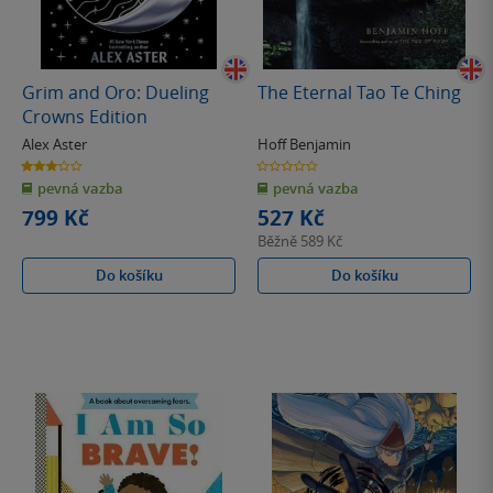
Grim and Oro: Dueling
The Eternal Tao Te Ching
Crowns Edition
Alex Aster
Hoff Benjamin
3.0
0.0
z
z
pevná vazba
pevná vazba
5
5
hvězdiček
hvězdiček
799 Kč
527 Kč
Běžně
589 Kč
Do košíku
Do košíku