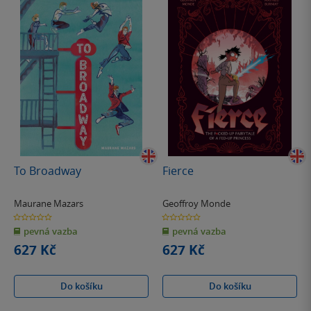
To Broadway
Fierce
Maurane Mazars
Geoffroy Monde
0.0
0.0
z
z
pevná vazba
pevná vazba
5
5
hvězdiček
hvězdiček
627 Kč
627 Kč
Do košíku
Do košíku