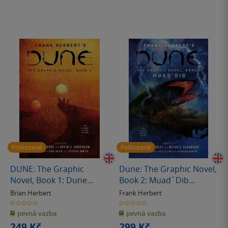
Poškozené
Poškozené
DUNE: The Graphic
Dune: The Graphic Novel,
Novel, Book 1: Dune
Book 2: Muad´Dib
(poškozená)
(poškozená)
Brian Herbert
Frank Herbert
0.0
0.0
z
z
pevná vazba
pevná vazba
5
5
hvězdiček
hvězdiček
249 Kč
299 Kč