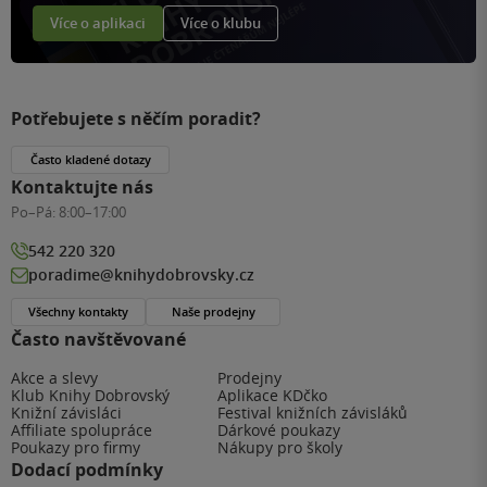
Více o aplikaci
Více o klubu
Potřebujete s něčím poradit?
Často kladené dotazy
Kontaktujte nás
Po–Pá:
8:00–17:00
542 220 320
poradime@knihydobrovsky.cz
Všechny kontakty
Naše prodejny
Často navštěvované
Akce a slevy
Prodejny
Klub Knihy Dobrovský
Aplikace KDčko
Knižní závisláci
Festival knižních závisláků
Affiliate spolupráce
Dárkové poukazy
Poukazy pro firmy
Nákupy pro školy
Dodací podmínky