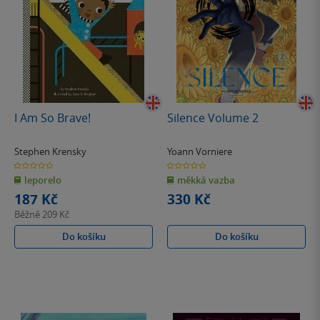
I Am So Brave!
Silence Volume 2
Stephen Krensky
Yoann Vorniere
0.0
0.0
z
z
leporelo
měkká vazba
5
5
hvězdiček
hvězdiček
187 Kč
330 Kč
Běžně
209 Kč
Do košíku
Do košíku