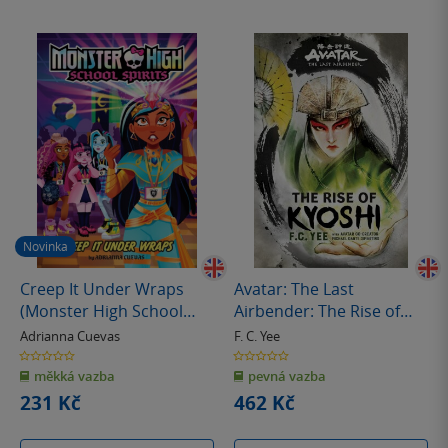
Novinka
Creep It Under Wraps
Avatar: The Last
(Monster High School
Airbender: The Rise of
Spirits #2)
Kyoshi (Chronicles of the
Adrianna Cuevas
F. C. Yee
Avatar Book 1)
0.0
0.0
z
z
měkká vazba
pevná vazba
5
5
hvězdiček
hvězdiček
231 Kč
462 Kč