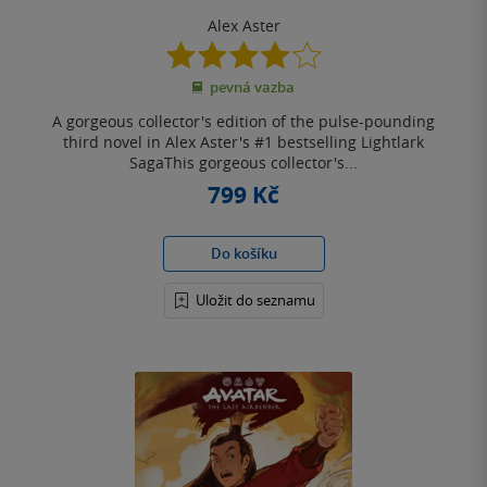
Alex Aster
4.1
z
pevná vazba
5
hvězdiček
A gorgeous collector's edition of the pulse-pounding
third novel in Alex Aster's #1 bestselling Lightlark
SagaThis gorgeous collector's...
799 Kč
Do košíku
Uložit do seznamu