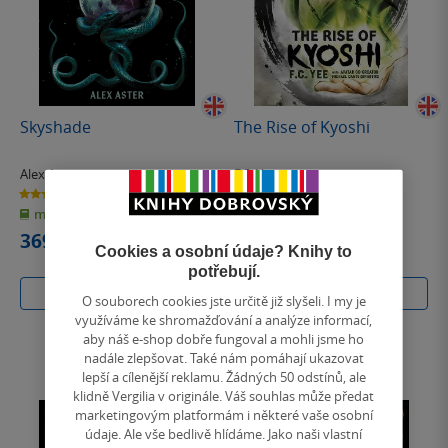
Skyshade
The Rise of Kyoshi
Alex Aster
F.C. Yee
4.1
0.0
z
z
měkká vazba
měkká vazba
5
5
hvězdiček
hvězdiček
369 Kč
266 Kč
Cookies a osobní údaje? Knihy to
Běžně
297 Kč
potřebují.
Do košíku
Do košíku
O souborech cookies jste určitě již slyšeli. I my je
využíváme ke shromažďování a analýze informací,
aby náš e-shop dobře fungoval a mohli jsme ho
nadále zlepšovat. Také nám pomáhají ukazovat
lepší a cílenější reklamu. Žádných 50 odstínů, ale
klidně Vergilia v originále. Váš souhlas může předat
marketingovým platformám i některé vaše osobní
údaje. Ale vše bedlivě hlídáme. Jako naši vlastní