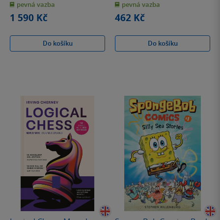
pevná vazba
pevná vazba
5
5
hvězdiček
hvězdiček
1 590 Kč
462 Kč
Do košíku
Do košíku