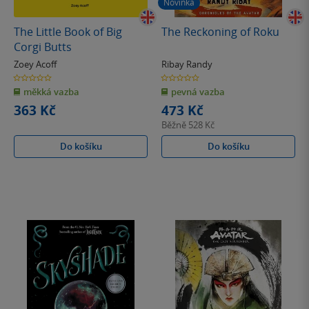
Novinka
The Little Book of Big
The Reckoning of Roku
Corgi Butts
Zoey Acoff
Ribay Randy
0.0
0.0
z
z
měkká vazba
pevná vazba
5
5
hvězdiček
hvězdiček
363 Kč
473 Kč
Běžně
528 Kč
Do košíku
Do košíku