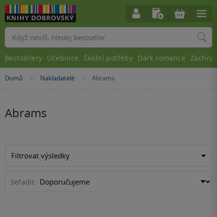
Vyhledávání
Bestsellery
Učebnice
Školní potřeby
Dark romance
Zachra
Nacházíte
Domů
Nakladatelé
Abrams
»
»
se
zde:
Abrams
Filtrovat výsledky
Seřadit: