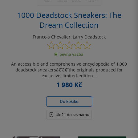
1000 Deadstock Sneakers: The
Dream Collection
Francois Chevalier
,
Larry Deadstock
0.0
z
pevná vazba
5
hvězdiček
An accessible and comprehensive encyclopedia of 1,000
deadstock sneakersâ€“â€“the originals produced for
exclusive, limited-edition...
1 980 Kč
Do košíku
Uložit do seznamu