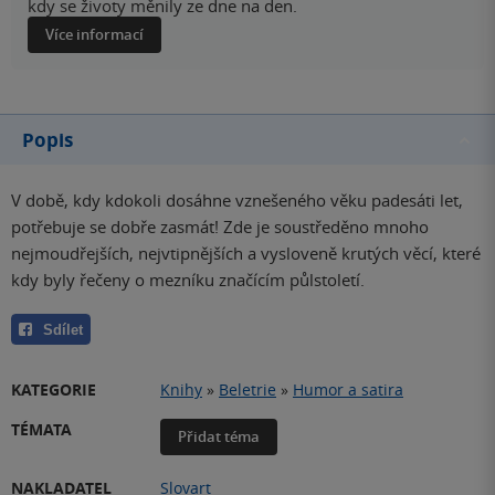
kdy se životy měnily ze dne na den.
Více informací
Popis
V době, kdy kdokoli dosáhne vznešeného věku padesáti let,
potřebuje se dobře zasmát! Zde je soustředěno mnoho
nejmoudřejších, nejvtipnějších a vysloveně krutých věcí, které
kdy byly řečeny o mezníku značícím půlstoletí.
Sdílet
KATEGORIE
Knihy
»
Beletrie
»
Humor a satira
TÉMATA
Přidat téma
NAKLADATEL
Slovart