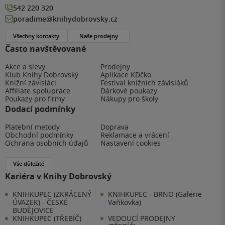
542 220 320
poradime@knihydobrovsky.cz
Všechny kontakty
Naše prodejny
Často navštěvované
Akce a slevy
Prodejny
Klub Knihy Dobrovský
Aplikace KDčko
Knižní závisláci
Festival knižních závisláků
Affiliate spolupráce
Dárkové poukazy
Poukazy pro firmy
Nákupy pro školy
Dodací podmínky
Platební metody
Doprava
Obchodní podmínky
Reklamace a vrácení
Ochrana osobních údajů
Nastavení cookies
Vše důležité
Kariéra v Knihy Dobrovský
KNIHKUPEC (ZKRÁCENÝ
KNIHKUPEC - BRNO (Galerie
ÚVAZEK) - ČESKÉ
Vaňkovka)
BUDĚJOVICE
KNIHKUPEC (TŘEBÍČ)
VEDOUCÍ PRODEJNY