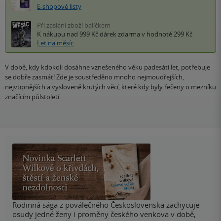
E-shopové listy
Při zaslání zboží balíčkem
K nákupu nad 999 Kč
dárek zdarma
v hodnotě 299 Kč
Let na měsíc
V době, kdy kdokoli dosáhne vznešeného věku padesáti let, potřebuje
se dobře zasmát! Zde je soustředěno mnoho nejmoudřejších,
nejvtipnějších a vysloveně krutých věcí, které kdy byly řečeny o mezníku
značícím půlstoletí.
Rodinná sága z poválečného Československa zachycuje
osudy jedné ženy i proměny českého venkova v době,