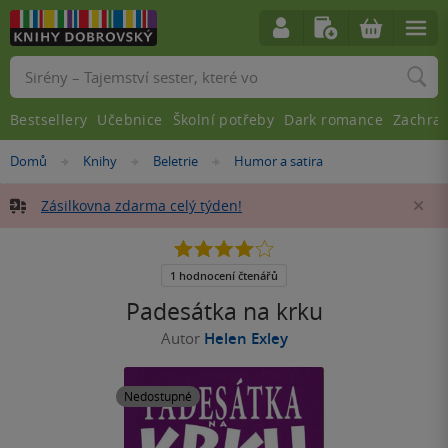
Vyhledávání
Bestsellery
Učebnice
Školní potřeby
Dark romance
Zachra
Nacházíte
Domů
Knihy
Beletrie
Humor a satira
»
»
»
se
zde:
Zásilkovna zdarma celý týden!
Za
4.0
z
5
1 hodnocení čtenářů
hvězdiček
Padesátka na krku
Autor
Helen Exley
Nedostupné