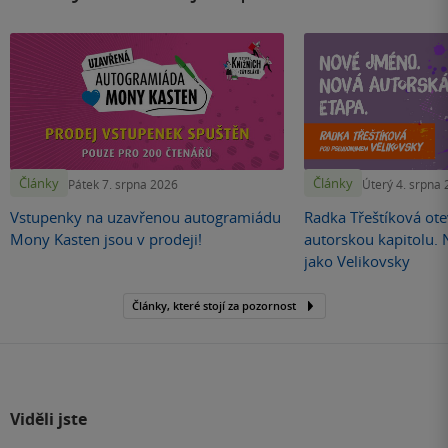
Články
Články
Pátek 7. srpna 2026
Úterý 4. srpna
Vstupenky na uzavřenou autogramiádu
Radka Třeštíková otev
Mony Kasten jsou v prodeji!
autorskou kapitolu.
jako Velikovsky
Články, které stojí za pozornost
Viděli jste