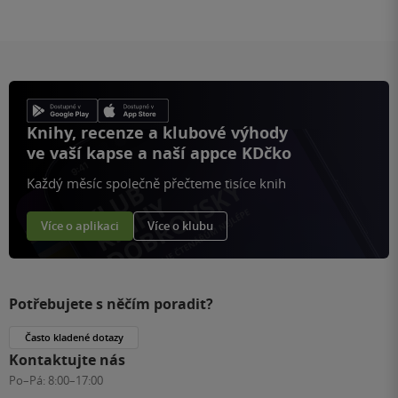
Knihy, recenze a klubové výhody
ve vaší kapse a naší appce KDčko
Každý měsíc společně přečteme tisíce knih
Více o aplikaci
Více o klubu
Potřebujete s něčím poradit?
Často kladené dotazy
Kontaktujte nás
Po–Pá:
8:00–17:00