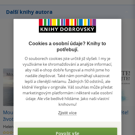
Další knihy autora
Cookies a osobní údaje? Knihy to
potřebují.
O souborech cookies jste určitě již slyšeli. I my je
využíváme ke shromažďování a analýze informací,
aby náš e-shop dobře fungoval a mohli jsme ho
nadále zlepšovat. Také nám pomáhají ukazovat
lepší a cílenější reklamu. Žádných 50 odstínů, ale
klidně Vergilia v originále. Váš souhlas může předat
marketingovým platformám i některé vaše osobní
údaje. Ale vše bedlivě hlídáme. Jako naši vlastní
knihovnu!
Moudrá slova o
Věk je jen číslo
Doufejte! Sněte!
Zjistit více
životě
Žijte!
Helen Exley
Helen Exley
Helen Exley
0.0
0.0
5.0
Povolit vše