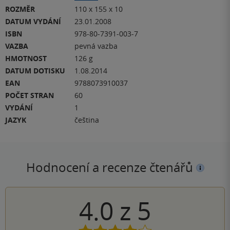
ROZMĚR
110 x 155 x 10
DATUM VYDÁNÍ
23.01.2008
ISBN
978-80-7391-003-7
VAZBA
pevná vazba
HMOTNOST
126 g
DATUM DOTISKU
1.08.2014
EAN
9788073910037
POČET STRAN
60
VYDÁNÍ
1
JAZYK
čeština
Hodnocení a recenze čtenářů
4.0
z
5