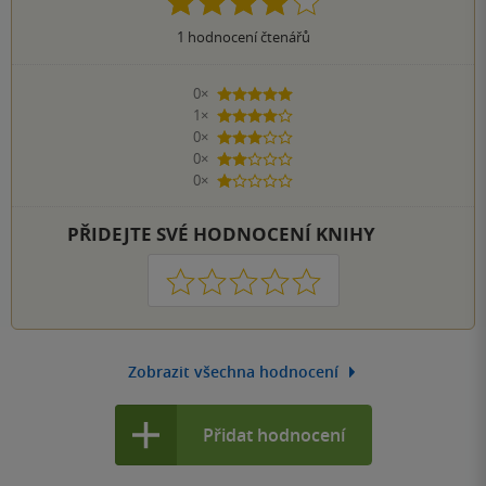
1
hodnocení čtenářů
0×
5 hvězdiček
1×
4 hvězdičky
0×
3 hvězdičky
0×
2 hvězdičky
0×
1 hvezdička
PŘIDEJTE SVÉ HODNOCENÍ KNIHY
1
2
3
4
5
Zobrazit všechna hodnocení
Přidat hodnocení