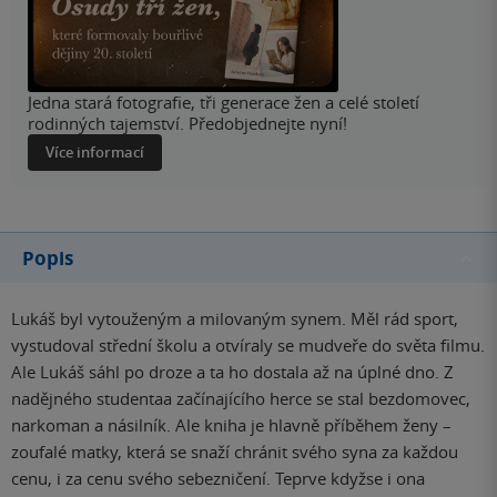
Jedna stará fotografie, tři generace žen a celé století
rodinných tajemství. Předobjednejte nyní!
Více informací
Popis
Lukáš byl vytouženým a milovaným synem. Měl rád sport,
vystudoval střední školu a otvíraly se mudveře do světa filmu.
Ale Lukáš sáhl po droze a ta ho dostala až na úplné dno. Z
nadějného studentaa začínajícího herce se stal bezdomovec,
narkoman a násilník. Ale kniha je hlavně příběhem ženy –
zoufalé matky, která se snaží chránit svého syna za každou
cenu, i za cenu svého sebezničení. Teprve kdyžse i ona