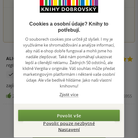
0×
1 hvezdička
PŘIDEJTE SVÉ HODNOCENÍ KNIHY
Cookies a osobní údaje? Knihy to
1
2
3
4
5
potřebují.
O souborech cookies jste určitě již slyšeli. I my je
využíváme ke shromažďování a analýze informací,
aby náš e-shop dobře fungoval a mohli jsme ho
nadále zlepšovat. Také nám pomáhají ukazovat
ALICE NERADOVÁ
lepší a cílenější reklamu. Žádných 50 odstínů, ale
registrovaný uživatel
klidně Vergilia v originále. Váš souhlas může předat
marketingovým platformám i některé vaše osobní
Zakoupil produkt
údaje. Ale vše bedlivě hlídáme. Jako naši vlastní
zajímavé téma
knihovnu!
Zjistit více
25
Kniha, MOTTO, 2012, 9788072466955
Zobrazit všechna hodnocení
Povolit vše
Povolit pouze nezbytné
Nastavení
Přidat hodnocení