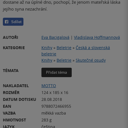
dostane až na úplné dno, pochopí, že jenom mateřská láska
jejího syna nezachrání.
Sdílet
AUTOŘI
Eva Bacigalová
|
Vladislava Hoffmannová
KATEGORIE
Knihy
»
Beletrie
»
Česká a slovenská
beletrie
Knihy
»
Beletrie
»
Skutečné osudy
TÉMATA
Přidat téma
NAKLADATEL
MOTTO
ROZMĚR
124 x 185 x 16
DATUM DOTISKU
28.08.2018
EAN
9788072466955
VAZBA
měkká vazba
HMOTNOST
283 g
JAZYK
čeština