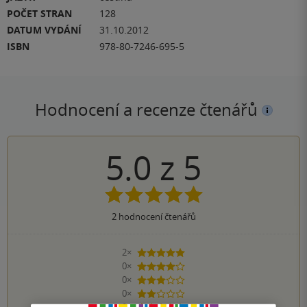
POČET STRAN
128
DATUM VYDÁNÍ
31.10.2012
ISBN
978-80-7246-695-5
Hodnocení a recenze čtenářů
5.0
z
5
2
hodnocení čtenářů
2×
5 hvězdiček
0×
4 hvězdičky
0×
3 hvězdičky
0×
2 hvězdičky