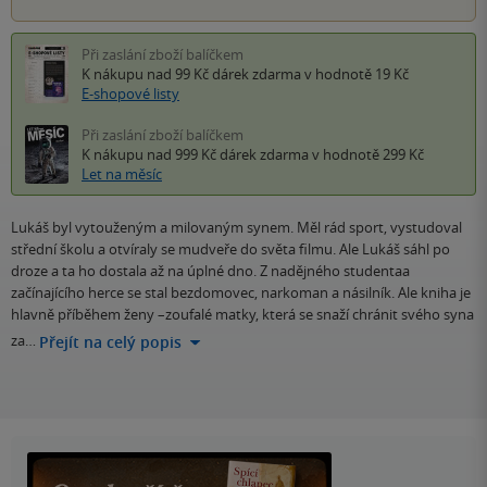
Při zaslání zboží balíčkem
K nákupu nad 99 Kč
dárek zdarma
v hodnotě 19 Kč
E-shopové listy
Při zaslání zboží balíčkem
K nákupu nad 999 Kč
dárek zdarma
v hodnotě 299 Kč
Let na měsíc
Lukáš byl vytouženým a milovaným synem. Měl rád sport, vystudoval
střední školu a otvíraly se mudveře do světa filmu. Ale Lukáš sáhl po
droze a ta ho dostala až na úplné dno. Z nadějného studentaa
začínajícího herce se stal bezdomovec, narkoman a násilník. Ale kniha je
hlavně příběhem ženy –zoufalé matky, která se snaží chránit svého syna
za…
Přejít na celý popis