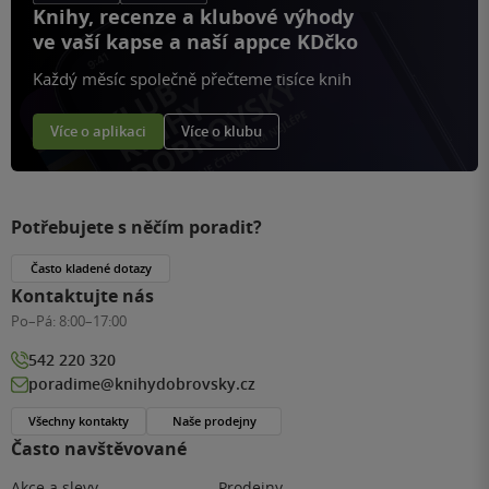
Knihy, recenze a klubové výhody
ve vaší kapse a naší appce KDčko
Každý měsíc společně přečteme tisíce knih
Více o aplikaci
Více o klubu
Potřebujete s něčím poradit?
Často kladené dotazy
Kontaktujte nás
Po–Pá:
8:00–17:00
542 220 320
poradime@knihydobrovsky.cz
Všechny kontakty
Naše prodejny
Často navštěvované
Akce a slevy
Prodejny