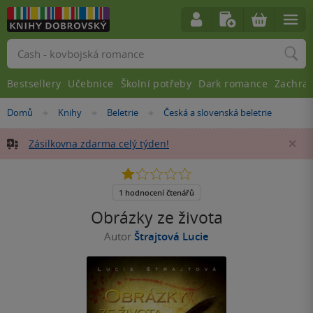
Vyhledávání
Bestsellery
Učebnice
Školní potřeby
Dark romance
Zachra
Nacházíte
Domů
Knihy
Beletrie
Česká a slovenská beletrie
»
»
»
se
zde:
Zásilkovna zdarma celý týden!
Za
1.0
z
5
1 hodnocení čtenářů
hvězdiček
Obrázky ze života
Autor
Štrajtová Lucie