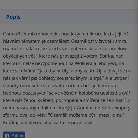
Popis
Osmatřicet mikropovídek - poetických mikroreflexí - jejichž
hlavním tématem je osamělost. Osamělost v životě i smrti,
osamělost v lásce, vztazích, ve společnosti, ale i osamělost
obyčejných věcí, které nás provázejí životem. Sbírka, nad
kterou si nelze nevzpomenout na Wolkera a jeho věci, na
které se díváme "jako by nežily, a ony zatím žijí a dívají se na
nás jak věrní psi pohledy soustředěnými a trpí." Ale utrpení
samoty má v sobě i cosi velmi očistného - jedinečnou
hodnotu pozastavení se ve věčném koloběhu událostí a tváří,
které nás ženou světem, pochopení a smíření se se situací, s
oním nezvratným faktem, který již Antoine de Saint-Exupéry
zformuloval do věty: "Osamělí můžeme být i mezi lidmi."
Knížka, nad kterou stojí za to se pozastavit…
Sdílet