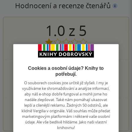
Hodnocení a recenze čtenářů
1.0
z
5
1
hodnocení čtenářů
0×
5 hvězdiček
Cookies a osobní údaje? Knihy to
0×
4 hvězdičky
potřebují.
0×
3 hvězdičky
O souborech cookies jste určitě již slyšeli. I my je
0×
2 hvězdičky
využíváme ke shromažďování a analýze informací,
1×
1 hvezdička
aby náš e-shop dobře fungoval a mohli jsme ho
nadále zlepšovat. Také nám pomáhají ukazovat
PŘIDEJTE SVÉ HODNOCENÍ KNIHY
lepší a cílenější reklamu. Žádných 50 odstínů, ale
klidně Vergilia v originále. Váš souhlas může předat
marketingovým platformám i některé vaše osobní
1
2
3
4
5
údaje. Ale vše bedlivě hlídáme. Jako naši vlastní
knihovnu!