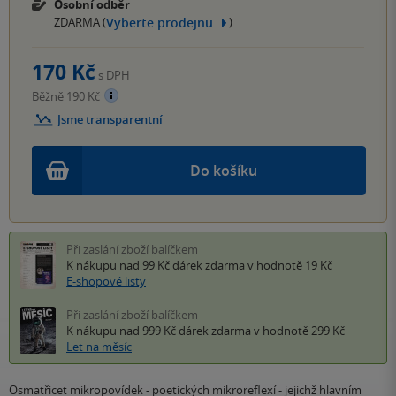
Osobní odběr
Vyberte prodejnu
ZDARMA (
)
170 Kč
s DPH
Běžně 190 Kč
Jsme transparentní
Do košíku
Při zaslání zboží balíčkem
K nákupu nad 99 Kč
dárek zdarma
v hodnotě 19 Kč
E-shopové listy
Při zaslání zboží balíčkem
K nákupu nad 999 Kč
dárek zdarma
v hodnotě 299 Kč
Let na měsíc
Osmatřicet mikropovídek - poetických mikroreflexí - jejichž hlavním