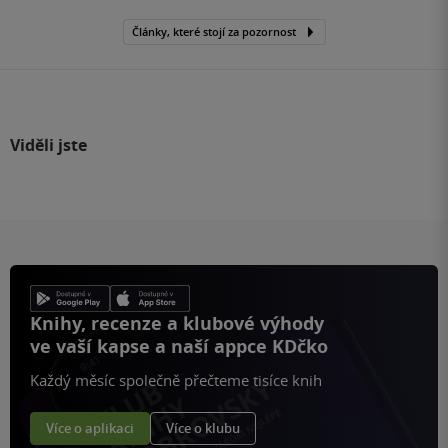
Články, které stojí za pozornost
Viděli jste
Knihy, recenze a klubové výhody
ve vaší kapse a naší appce KDčko
Každý měsíc společně přečteme tisíce knih
Více o aplikaci
Více o klubu