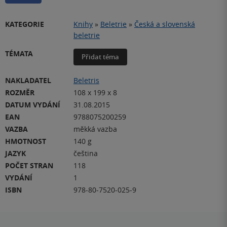
KATEGORIE
Knihy
»
Beletrie
»
Česká a slovenská
beletrie
TÉMATA
Přidat téma
NAKLADATEL
Beletris
ROZMĚR
108 x 199 x 8
DATUM VYDÁNÍ
31.08.2015
EAN
9788075200259
VAZBA
měkká vazba
HMOTNOST
140 g
JAZYK
čeština
POČET STRAN
118
VYDÁNÍ
1
ISBN
978-80-7520-025-9