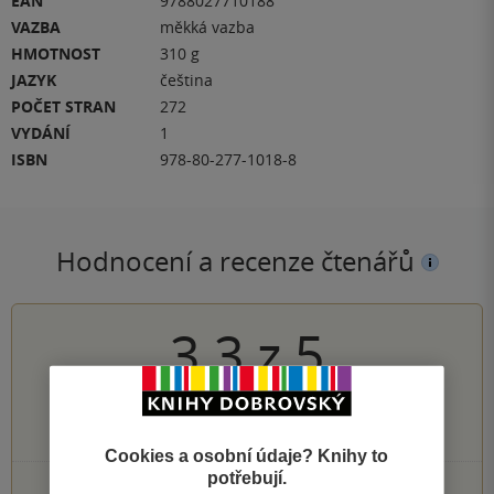
EAN
9788027710188
VAZBA
měkká vazba
HMOTNOST
310 g
JAZYK
čeština
POČET STRAN
272
VYDÁNÍ
1
ISBN
978-80-277-1018-8
Hodnocení a recenze čtenářů
3.3
z
5
35
hodnocení čtenářů
Cookies a osobní údaje? Knihy to
potřebují.
7×
5 hvězdiček