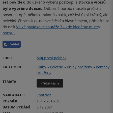
set povídek
, do úzkého výběru postoupila stovka a
vítězů
bylo vybráno dvacet
. Odborná porota musela přečíst a
posoudit opět několik milionů znaků, což byl úkol krásný, ale
nelehký. Chcete-li zkusit své štěstí a hlavně talent, přihlašte se
do naší
Velké povídkové soutěže 3 - kde hledáme mistry
hororu
.
Sdílet
EDICE
Můj první polibek
KATEGORIE
Knihy
»
Beletrie
»
Knihy pro ženy
»
Romány
pro ženy
TÉMATA
Přidat téma
NAKLADATEL
Kontrast
ROZMĚR
131 x 201 x 25
DATUM VYDÁNÍ
6.12.2021