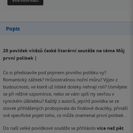
Více informací
Popis
20 povídek vítězů české literární soutěže na téma Můj
první polibek |
Co si představíte pod pojmem prvního polibku vy?
Romantický zážitek? Hrůzostrašnou noční můru? Výjev z
budoucnosti, ve které už lidské doteky nehrají roli? Usmějete
se při něžné vzpomínce, nebo se vám spíš rty sevřou v
cynickém úšklebku? Každý z autorů, jejichž povídka se ze
stovek přihlášených probojovala do finálové dvacítky, přináší
své specifické pojetí toho, co může znamenat první polibek…
Do naší velké povídkové soutěže se přihlásilo
více než pět