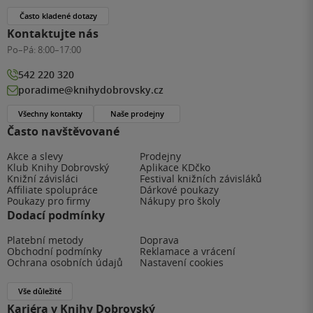
Často kladené dotazy
Kontaktujte nás
Po–Pá:
8:00–17:00
542 220 320
poradime@knihydobrovsky.cz
Všechny kontakty
Naše prodejny
Často navštěvované
Akce a slevy
Prodejny
Klub Knihy Dobrovský
Aplikace KDčko
Knižní závisláci
Festival knižních závisláků
Affiliate spolupráce
Dárkové poukazy
Poukazy pro firmy
Nákupy pro školy
Dodací podmínky
Platební metody
Doprava
Obchodní podmínky
Reklamace a vrácení
Ochrana osobních údajů
Nastavení cookies
Vše důležité
Kariéra v Knihy Dobrovský