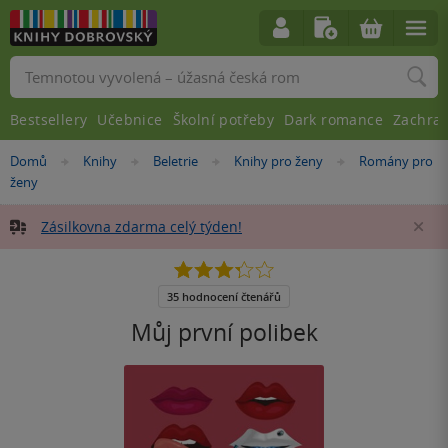
Vyhledávání
Bestsellery
Učebnice
Školní potřeby
Dark romance
Zachra
Nacházíte
Domů
Knihy
Beletrie
Knihy pro ženy
Romány pro
»
»
»
»
se
ženy
zde:
Zásilkovna zdarma celý týden!
Za
3.3
z
5
35 hodnocení čtenářů
hvězdiček
Můj první polibek