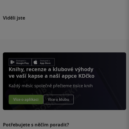
Viděli jste
Knihy, recenze a klubové výhody
ve vaší kapse a naší appce KDčko
Každý měsíc společně přečteme tisíce knih
Více o aplikaci
Více o klubu
Potřebujete s něčím poradit?