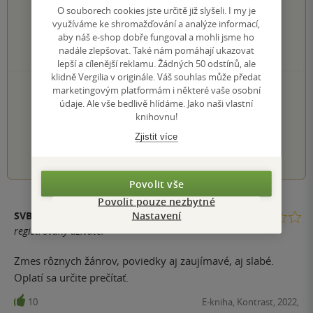
O souborech cookies jste určitě již slyšeli. I my je
8×
4 hvězdičky
využíváme ke shromažďování a analýze informací,
9×
3 hvězdičky
aby náš e-shop dobře fungoval a mohli jsme ho
9×
2 hvězdičky
nadále zlepšovat. Také nám pomáhají ukazovat
2×
1 hvezdička
lepší a cílenější reklamu. Žádných 50 odstínů, ale
klidně Vergilia v originále. Váš souhlas může předat
PŘIDEJTE SVÉ HODNOCENÍ KNIHY
marketingovým platformám i některé vaše osobní
údaje. Ale vše bedlivě hlídáme. Jako naši vlastní
Hodnocení našich knihkupců: 0.0 z 5
knihovnu!
Zjistit více
1
2
3
4
5
Povolit vše
Povolit pouze nezbytné
Nastavení
SVB
registrovaný uživatel
Zmes rôznych žánrov, poviedky aj zaujímavé, aj slabé.
Oplatí sa určite prečítať.
10
E-kniha, Kontrast, 2022,