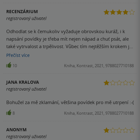
RECENZÁRIUM
registrovaný uživatel
Odhodlat se k čemukoliv vyžaduje obrovskou kuráž, i k
napsání povídky je třeba mít nejen nápad a chuť psát, ale
také vytrvalost a trpělivost. Vůbec tím nejtěžším krokem je
vždy začít. Jakmile však uděláte první krůček a dokončíte
Přečíst
více
načaté, můžete si pogratulovat. Nemusíte ani vyhrát,
10
Kniha, Kontrast, 2021, 9788027710188
důležité je, že jste to zkusili a zjistili, že to jde. Pokud se
přeci jen zadaří, mohou vaši tvorbu otisknout v časopise
JANA KRALOVA
nebo zařadit do antologie. A to je právě případ knihy s
registrovaný uživatel
názvem Můj první polibek, která je složena z 20 povídek
od 20 talentovaných autorů, kteří se zúčastnili soutěže a
Bohužel za mě zklamání, většina povídek pro mě utrpení :-(
nakonec se dostali do užšího výběru. Jedná se již o druhý
8
Kniha, Kontrast, 2021, 9788027710188
soutěžní ročník, a jestliže se do prvního přihlásily stovky a
stovky nadšených pisálků, nechci ani odhadovat, kolik jich
muselo být tentokrát. Vše organizují a vyhodnocují
ANONYM
zaměstnanci z Knihy Dobrovský, kteří se nebojí být
registrovaný uživatel