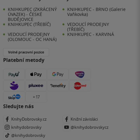
KNIHKUPEC (ZKRÁCENÝ
KNIHKUPEC - BRNO (Galerie
ÚVAZEK) - ČESKÉ
Vaňkovka)
BUDĚJOVICE
KNIHKUPEC (TŘEBÍČ)
VEDOUCÍ PRODEJNY
(TŘEBÍČ)
VEDOUCÍ PRODEJNY
KNIHKUPEC - KARVINÁ
(OLOMOUC - OC HANÁ)
Volné pracovní pozice
Platební metody
+ 17
Sledujte nás
KnihyDobrovsky.cz
Knižní závisláci
knihydobrovsky
@knihydobrovskycz
@knihydobrovsky