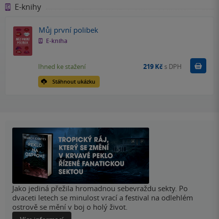
E-knihy
Můj první polibek
E-kniha
Koupit
Ihned ke stažení
219 Kč
s DPH
Stáhnout ukázku
Jako jediná přežila hromadnou sebevraždu sekty. Po
dvaceti letech se minulost vrací a festival na odlehlém
ostrově se mění v boj o holý život.