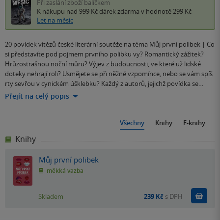
Při zaslání zboží balíčkem
K nákupu nad 999 Kč
dárek zdarma
v hodnotě 299 Kč
Let na měsíc
20 povídek vítězů české literární soutěže na téma Můj první polibek | Co
si představíte pod pojmem prvního polibku vy? Romantický zážitek?
Hrůzostrašnou noční můru? Výjev z budoucnosti, ve které už lidské
doteky nehrají roli? Usmějete se při něžné vzpomínce, nebo se vám spíš
rty sevřou v cynickém úšklebku? Každý z autorů, jejichž povídka se…
Přejít na celý popis
Všechny
Knihy
E-knihy
Knihy
Můj první polibek
měkká vazba
Do k
Skladem
239 Kč
s DPH