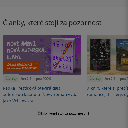
některé texty končí pointou, jiné poselstvím nebo jen
zamyšlením. Gratuluji všem vybraným, a pokud tuto
recenzi čte někdo, kdo se soutěže zúčastnil, ale
Články, které stojí za pozornost
neprobojoval se do této dvacítky, přeji mu, aby se zadařilo
někdy příště, a doufám, že se psaní nevzdá a nenechá se
odradit, jednou to totiž vyjde. Rozhodně kvituji více
takovýchto projektů, které začínajícím českým autorům
dávají šanci ukázat, co v nich je.
Články
Články
Úterý 4. srpna 2026
Úterý 4. srpna
Radka Třeštíková otevírá další
7 knih, které si přečí
autorskou kapitolu. Nový román vydá
romance, thrillery, d
jako Velikovsky
Články, které stojí za pozornost