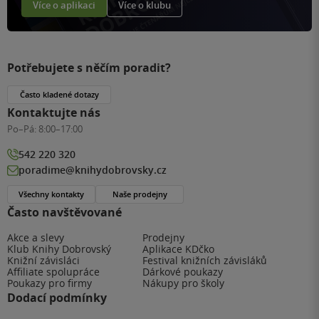
Více o aplikaci
Více o klubu
Potřebujete s něčím poradit?
Často kladené dotazy
Kontaktujte nás
Po–Pá:
8:00–17:00
542 220 320
poradime@knihydobrovsky.cz
Všechny kontakty
Naše prodejny
Často navštěvované
Akce a slevy
Prodejny
Klub Knihy Dobrovský
Aplikace KDčko
Knižní závisláci
Festival knižních závisláků
Affiliate spolupráce
Dárkové poukazy
Poukazy pro firmy
Nákupy pro školy
Dodací podmínky