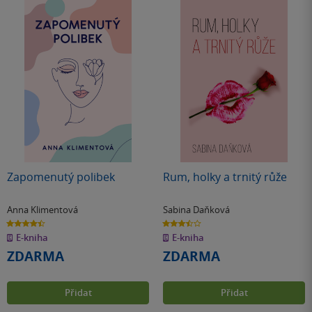
Zapomenutý polibek
Rum, holky a trnitý růže
Anna Klimentová
Sabina Daňková
4.4
3.5
z
z
E-kniha
E-kniha
5
5
hvězdiček
hvězdiček
ZDARMA
ZDARMA
Přidat
Přidat