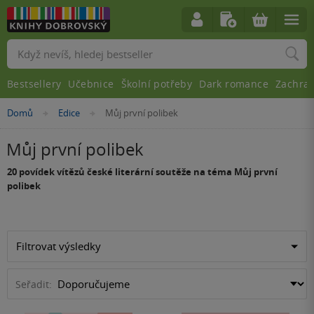
Vyhledávání
Bestsellery
Učebnice
Školní potřeby
Dark romance
Zachra
Nacházíte
Domů
Edice
Můj první polibek
»
»
se
zde:
Můj první polibek
20 povídek vítězů české literární soutěže na téma Můj první
polibek
Filtrovat výsledky
Seřadit: