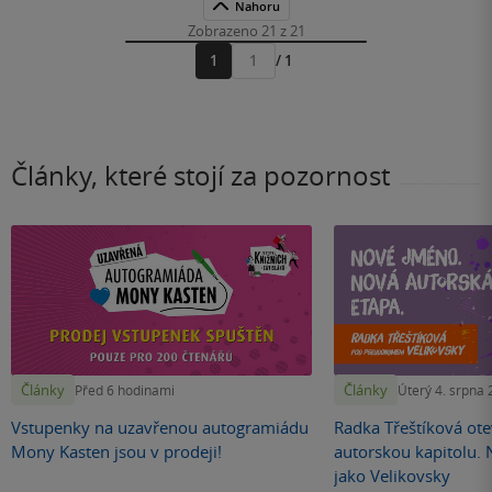
Nahoru
Zobrazeno 21 z 21
1
/ 1
Přejít
na
stránku
Články, které stojí za pozornost
Články
Články
Před 6 hodinami
Úterý 4. srpna
Vstupenky na uzavřenou autogramiádu
Radka Třeštíková otev
Mony Kasten jsou v prodeji!
autorskou kapitolu.
jako Velikovsky