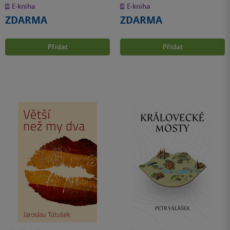
z
z
E-kniha
E-kniha
5
5
hvězdiček
hvězdiček
ZDARMA
ZDARMA
Přidat
Přidat