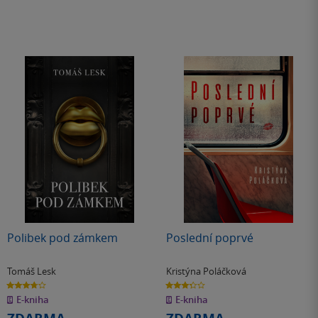
Polibek pod zámkem
Poslední poprvé
Tomáš Lesk
Kristýna Poláčková
3.7
3.3
z
z
E-kniha
E-kniha
5
5
hvězdiček
hvězdiček