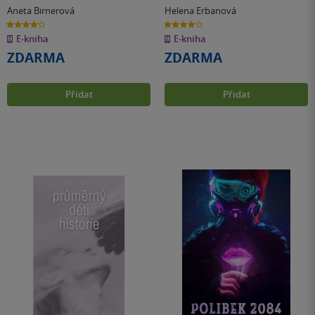
Aneta Birnerová
Helena Erbanová
4.0
4.0
z
z
E-kniha
E-kniha
5
5
hvězdiček
hvězdiček
ZDARMA
ZDARMA
Přidat
Přidat