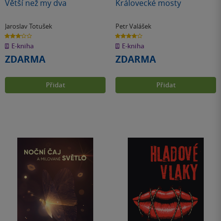
Větší než my dva
Královecké mosty
Jaroslav Totušek
Petr Valášek
3.2
4.0
z
z
E-kniha
E-kniha
5
5
hvězdiček
hvězdiček
ZDARMA
ZDARMA
Přidat
Přidat