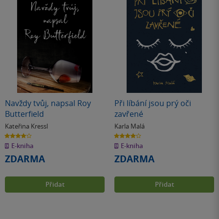
Navždy tvůj, napsal Roy
Při líbání jsou prý oči
Butterfield
zavřené
Kateřina Kressl
Karla Malá
4.0
3.9
z
z
E-kniha
E-kniha
5
5
hvězdiček
hvězdiček
ZDARMA
ZDARMA
Přidat
Přidat