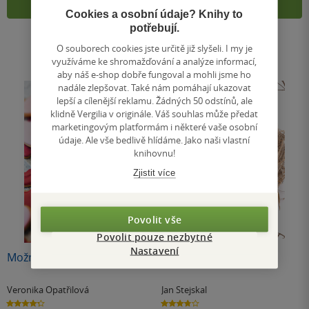
Přidat
Přidat
Cookies a osobní údaje? Knihy to
potřebují.
O souborech cookies jste určitě již slyšeli. I my je
využíváme ke shromažďování a analýze informací,
aby náš e-shop dobře fungoval a mohli jsme ho
nadále zlepšovat. Také nám pomáhají ukazovat
lepší a cílenější reklamu. Žádných 50 odstínů, ale
klidně Vergilia v originále. Váš souhlas může předat
marketingovým platformám i některé vaše osobní
údaje. Ale vše bedlivě hlídáme. Jako naši vlastní
knihovnu!
Zjistit více
Povolit vše
Povolit pouze nezbytné
Nastavení
Možnosti Kardamonu
Muž na útesu
Veronika Opatřilová
Jan Stejskal
4.3
3.7