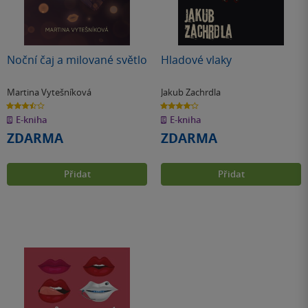
Noční čaj a milované světlo
Hladové vlaky
Martina Vytešníková
Jakub Zachrdla
3.5
4.1
z
z
E-kniha
E-kniha
5
5
hvězdiček
hvězdiček
ZDARMA
ZDARMA
Přidat
Přidat