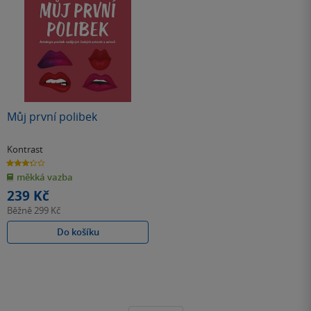
Můj první polibek
Kontrast
3.3
z
měkká vazba
5
hvězdiček
239 Kč
Běžně
299 Kč
Do košíku