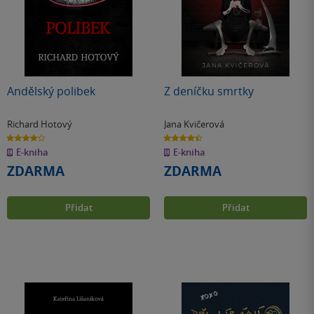
Andělský polibek
Z deníčku smrtky
Richard Hotový
Jana Kvičerová
4.2
4.4
z
z
E-kniha
E-kniha
5
5
hvězdiček
hvězdiček
ZDARMA
ZDARMA
Přidat
Přidat