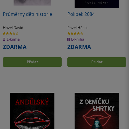
Průměrný děti historie
Polibek 2084
Havel David
Pavel Hénik
3.4
4.4
z
z
E-kniha
E-kniha
5
5
hvězdiček
hvězdiček
ZDARMA
ZDARMA
Přidat
Přidat