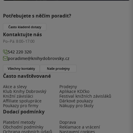
Potřebujete s něčím poradit?
Často kladené dotazy
Kontaktujte nás
Po–Pá:
8:00–17:00
542 220 320
poradime@knihydobrovsky.cz
Všechny kontakty
Naše prodejny
Často navštěvované
Akce a slevy
Prodejny
Klub Knihy Dobrovský
Aplikace KDčko
Knižní závisláci
Festival knižních závisláků
Affiliate spolupráce
Dárkové poukazy
Poukazy pro firmy
Nákupy pro školy
Dodací podmínky
Platební metody
Doprava
Obchodní podmínky
Reklamace a vrácení
Ochrana osobních údajů
Nastavení cookies