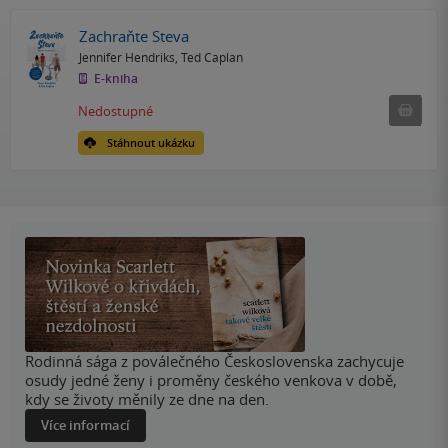
Zachraňte Steva
Jennifer Hendriks
,
Ted Caplan
E-kniha
Nedostu
Nedostupné
Stáhnout ukázku
Rodinná sága z poválečného Československa zachycuje
osudy jedné ženy i proměny českého venkova v době,
kdy se životy měnily ze dne na den.
Více informací