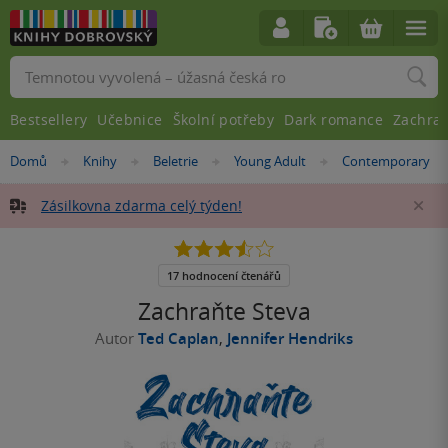
Vyhledávání
Bestsellery
Učebnice
Školní potřeby
Dark romance
Zachra
Nacházíte
Domů
Knihy
Beletrie
Young Adult
Contemporary
»
»
»
»
se
zde:
Zásilkovna zdarma celý týden!
Za
3.5
z
5
17 hodnocení čtenářů
hvězdiček
Zachraňte Steva
Autor
Ted Caplan
,
Jennifer Hendriks