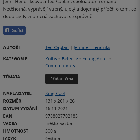
Jenni Hendriksová a Ted Caplan, spoluautoři románu
Netěhotná, vyprávějí vtipný, ujetý a dojemný příběh o tom, co
doopravdy znamená zachovat se správně.
Sdílet
AUTOŘI
Ted Caplan
|
Jennifer Hendriks
KATEGORIE
Knihy
»
Beletrie
»
Young Adult
»
Contemporary
TÉMATA
Přidat téma
NAKLADATEL
King Cool
ROZMĚR
131 x 201 x 26
DATUM VYDÁNÍ
16.11.2021
EAN
9788027702183
VAZBA
měkká vazba
HMOTNOST
300 g
JAZYK
čeština