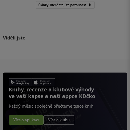
Články, které stojí za pozornost
Viděli jste
Knihy, recenze a klubové výhody
ve vaší kapse a naší appce KDčko
Každý měsíc společně přečteme tisíce knih
Více o aplikaci
Více o klubu