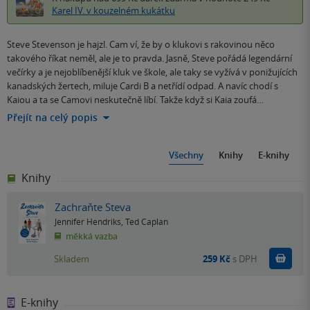
Karel IV. v kouzelném kukátku
Steve Stevenson je hajzl. Cam ví, že by o klukovi s rakovinou něco
takového říkat neměl, ale je to pravda. Jasně, Steve pořádá legendární
večírky a je nejoblíbenější kluk ve škole, ale taky se vyžívá v ponižujících
kanadských žertech, miluje Cardi B a netřídí odpad. A navíc chodí s
Kaiou a ta se Camovi neskutečně líbí. Takže když si Kaia zoufá…
Přejít na celý popis
Všechny
Knihy
E-knihy
Knihy
Zachraňte Steva
Jennifer Hendriks
,
Ted Caplan
měkká vazba
Do k
Skladem
259 Kč
s DPH
E-knihy