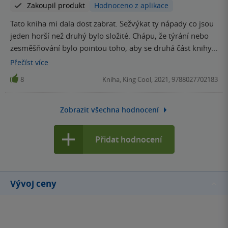
Zakoupil produkt
Hodnoceno z aplikace
Tato kniha mi dala dost zabrat. Sežvýkat ty nápady co jsou
jeden horší než druhý bylo složité. Chápu, že týrání nebo
zesměšňování bylo pointou toho, aby se druhá část knihy
dala přečíst. Ale bylo to moc
Přečíst
více
8
Kniha, King Cool, 2021, 9788027702183
Zobrazit všechna hodnocení
Přidat hodnocení
Vývoj ceny