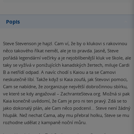
Popis
Steve Stevenson je hajzl. Cam ví, že by o klukovi s rakovinou
něco takového říkat neměl, ale je to pravda. Jasně, Steve
pořádá legendární večírky a je nejoblíbenější kluk ve škole, ale
taky se vyžívá v ponižujících kanadských žertech, miluje Cardi
B a netřídí odpad. A navíc chodí s Kaiou a ta se Camovi
neskutečně líbí. Takže když si Kaia zoufá, jak Stevovi pomoci,
Cam se nabídne, že zorganizuje největší dobročinnou sbírku,
ve které se kdy angažoval – ZachranteSteva.org. Možná si pak
Kaia konečně uvědomí, že Cam je pro ni ten pravý. Zdá se to
jako dokonalý plán, ale Cam něco podcenil… Steve není žádný
hlupák. Než nechat Cama, aby mu přebral holku, Steve se mu
rozhodne udělat z kampaně noční můru.