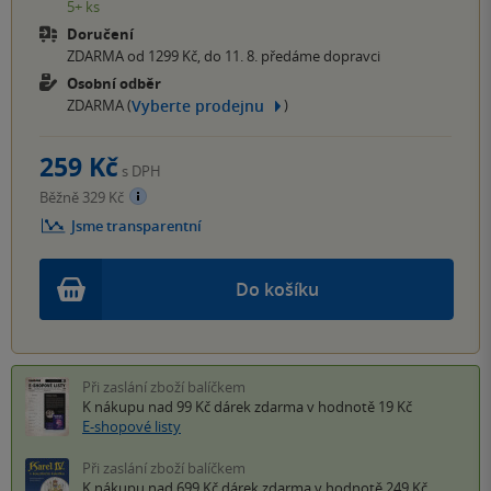
5+ ks
Doručení
ZDARMA od 1299 Kč, do 11. 8. předáme dopravci
Osobní odběr
Vyberte prodejnu
ZDARMA (
)
259 Kč
s DPH
Běžně 329 Kč
Jsme transparentní
Do košíku
Při zaslání zboží balíčkem
K nákupu nad 99 Kč
dárek zdarma
v hodnotě 19 Kč
E-shopové listy
Při zaslání zboží balíčkem
K nákupu nad 699 Kč
dárek zdarma
v hodnotě 249 Kč