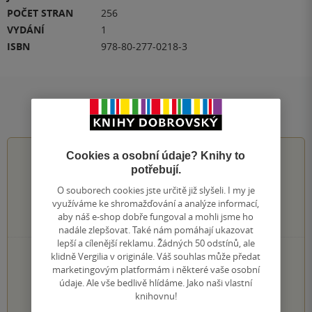
POČET STRAN
256
VYDÁNÍ
1
ISBN
978-80-277-0218-3
Hodnocení a recenze čtenářů
3.5
z
5
Cookies a osobní údaje? Knihy to
potřebují.
O souborech cookies jste určitě již slyšeli. I my je
využíváme ke shromažďování a analýze informací,
aby náš e-shop dobře fungoval a mohli jsme ho
17
hodnocení čtenářů
nadále zlepšovat. Také nám pomáhají ukazovat
lepší a cílenější reklamu. Žádných 50 odstínů, ale
4×
klidně Vergilia v originále. Váš souhlas může předat
5 hvězdiček
marketingovým platformám i některé vaše osobní
6×
4 hvězdičky
údaje. Ale vše bedlivě hlídáme. Jako naši vlastní
3×
3 hvězdičky
knihovnu!
3×
2 hvězdičky
1×