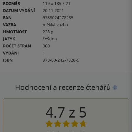
ROZMĚR
119 x 185 x 21
DATUM VYDÁNÍ
20.11.2021
EAN
9788024278285
VAZBA
měkká vazba
HMOTNOST
228 g
JAZYK
čeština
POČET STRAN
360
VYDÁNÍ
1
ISBN
978-80-242-7828-5
Hodnocení a recenze čtenářů
4.7
z
5