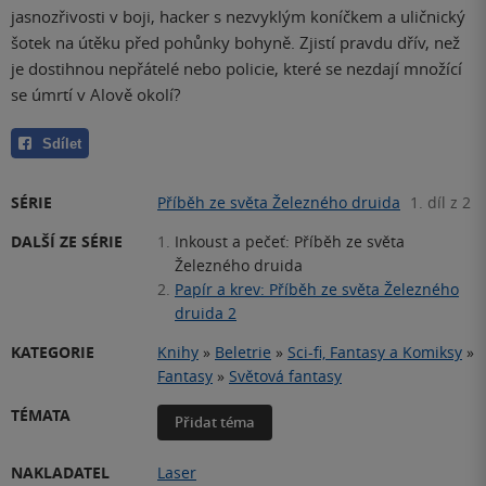
jasnozřivosti v boji, hacker s nezvyklým koníčkem a uličnický
šotek na útěku před pohůnky bohyně. Zjistí pravdu dřív, než
je dostihnou nepřátelé nebo policie, které se nezdají množící
se úmrtí v Alově okolí?
Sdílet
SÉRIE
Příběh ze světa Železného druida
1. díl z 2
DALŠÍ ZE SÉRIE
1.
Inkoust a pečeť: Příběh ze světa
Železného druida
2.
Papír a krev: Příběh ze světa Železného
druida 2
KATEGORIE
Knihy
»
Beletrie
»
Sci-fi, Fantasy a Komiksy
»
Fantasy
»
Světová fantasy
TÉMATA
Přidat téma
NAKLADATEL
Laser