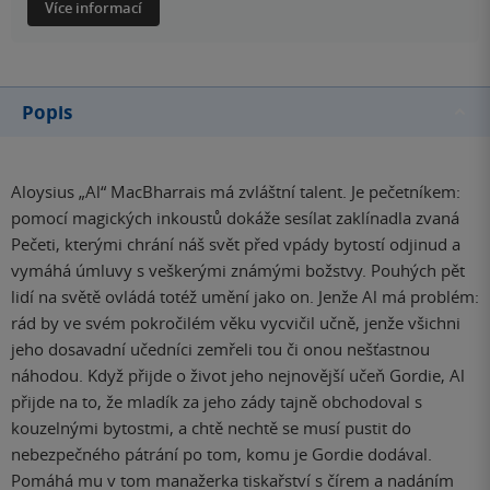
Více informací
Popis
Aloysius „Al“ MacBharrais má zvláštní talent. Je pečetníkem:
pomocí magických inkoustů dokáže sesílat zaklínadla zvaná
Pečeti, kterými chrání náš svět před vpády bytostí odjinud a
vymáhá úmluvy s veškerými známými božstvy. Pouhých pět
lidí na světě ovládá totéž umění jako on. Jenže Al má problém:
rád by ve svém pokročilém věku vycvičil učně, jenže všichni
jeho dosavadní učedníci zemřeli tou či onou nešťastnou
náhodou. Když přijde o život jeho nejnovější učeň Gordie, Al
přijde na to, že mladík za jeho zády tajně obchodoval s
kouzelnými bytostmi, a chtě nechtě se musí pustit do
nebezpečného pátrání po tom, komu je Gordie dodával.
Pomáhá mu v tom manažerka tiskařství s čírem a nadáním