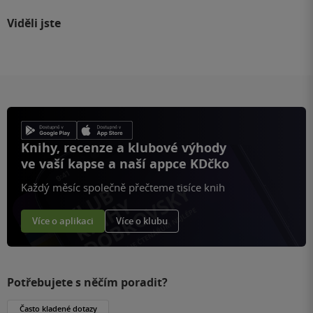
Viděli jste
Knihy, recenze a klubové výhody
ve vaší kapse a naší appce KDčko
Každý měsíc společně přečteme tisíce knih
Více o aplikaci
Více o klubu
Potřebujete s něčím poradit?
Často kladené dotazy