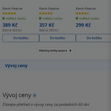
Kevin Hearne
Kevin Hearne
Kevin Hearne
4.9
4.7
4.4
z
z
z
měkká vazba
měkká vazba
měkká vazba
5
5
5
hvězdiček
hvězdiček
hvězdiček
389 Kč
357 Kč
299 Kč
Běžně
459 Kč
Běžně
399 Kč
Do košíku
Do košíku
Do košíku
Všechny knihy autora
Vývoj ceny
Vývoj ceny
Získejte přehled o vývoji ceny za posledních 60 dní.