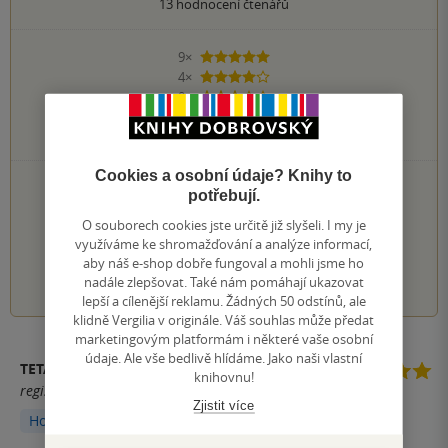
13
hodnocení čtenářů
9×
5 hvězdiček
4×
4 hvězdičky
0×
3 hvězdičky
0×
2 hvězdičky
0×
1 hvezdička
Cookies a osobní údaje? Knihy to
PŘIDEJTE SVÉ HODNOCENÍ KNIHY
potřebují.
Hodnocení našich knihkupců: 4.0 z 5
O souborech cookies jste určitě již slyšeli. I my je
využíváme ke shromažďování a analýze informací,
aby náš e-shop dobře fungoval a mohli jsme ho
1
2
3
4
5
nadále zlepšovat. Také nám pomáhají ukazovat
lepší a cílenější reklamu. Žádných 50 odstínů, ale
klidně Vergilia v originále. Váš souhlas může předat
marketingovým platformám i některé vaše osobní
údaje. Ale vše bedlivě hlídáme. Jako naši vlastní
TETA HANA
knihovnu!
registrovaný uživatel
Zjistit více
Hodnoceno z aplikace