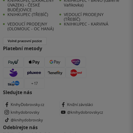
KNIHKUPEC (ZKRÁCENÝ
KNIHKUPEC - BRNO (Galerie
ÚVAZEK) - ČESKÉ
Vaňkovka)
BUDĚJOVICE
KNIHKUPEC (TŘEBÍČ)
VEDOUCÍ PRODEJNY
(TŘEBÍČ)
VEDOUCÍ PRODEJNY
KNIHKUPEC - KARVINÁ
(OLOMOUC - OC HANÁ)
Volné pracovní pozice
Platební metody
+ 17
Sledujte nás
KnihyDobrovsky.cz
Knižní závisláci
knihydobrovsky
@knihydobrovskycz
@knihydobrovsky
Odebírejte nás