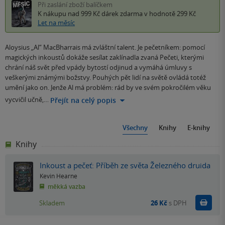
Při zaslání zboží balíčkem
K nákupu nad 999 Kč
dárek zdarma
v hodnotě 299 Kč
Let na měsíc
Aloysius „Al“ MacBharrais má zvláštní talent. Je pečetníkem: pomocí
magických inkoustů dokáže sesílat zaklínadla zvaná Pečeti, kterými
chrání náš svět před vpády bytostí odjinud a vymáhá úmluvy s
veškerými známými božstvy. Pouhých pět lidí na světě ovládá totéž
umění jako on. Jenže Al má problém: rád by ve svém pokročilém věku
vycvičil učně,…
Přejít na celý popis
Všechny
Knihy
E-knihy
Knihy
Inkoust a pečeť: Příběh ze světa Železného druida
Kevin Hearne
měkká vazba
Do k
Skladem
26 Kč
s DPH