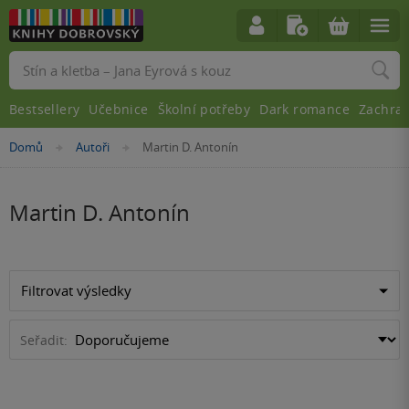
Vyhledávání
Bestsellery
Učebnice
Školní potřeby
Dark romance
Zachra
Nacházíte
Domů
Autoři
Martin D. Antonín
»
»
se
zde:
Martin D. Antonín
Filtrovat výsledky
Seřadit: