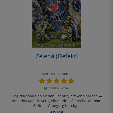
Zelená (Defekt)
Martin D. Antonín
5.0
z
měkká vazba
5
hvězdiček
Tragická sonda do hledání identity elfského národa —
Brelathis Moudrovous, elfí mudrc. Já přečíst. Antonín
přežít. — Grangurg Kecokyj,...