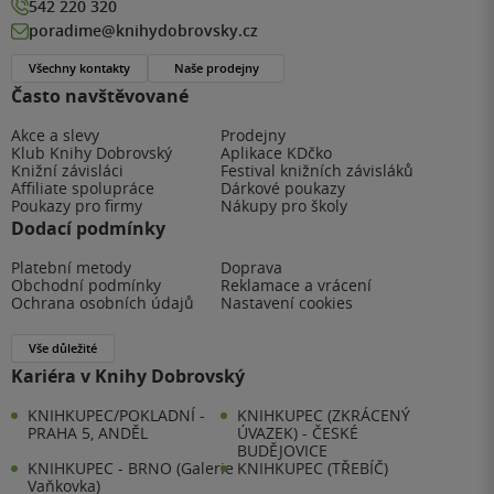
542 220 320
poradime@knihydobrovsky.cz
Všechny kontakty
Naše prodejny
Často navštěvované
Akce a slevy
Prodejny
Klub Knihy Dobrovský
Aplikace KDčko
Knižní závisláci
Festival knižních závisláků
Affiliate spolupráce
Dárkové poukazy
Poukazy pro firmy
Nákupy pro školy
Dodací podmínky
Platební metody
Doprava
Obchodní podmínky
Reklamace a vrácení
Ochrana osobních údajů
Nastavení cookies
Vše důležité
Kariéra v Knihy Dobrovský
KNIHKUPEC/POKLADNÍ -
KNIHKUPEC (ZKRÁCENÝ
PRAHA 5, ANDĚL
ÚVAZEK) - ČESKÉ
BUDĚJOVICE
KNIHKUPEC - BRNO (Galerie
KNIHKUPEC (TŘEBÍČ)
Vaňkovka)