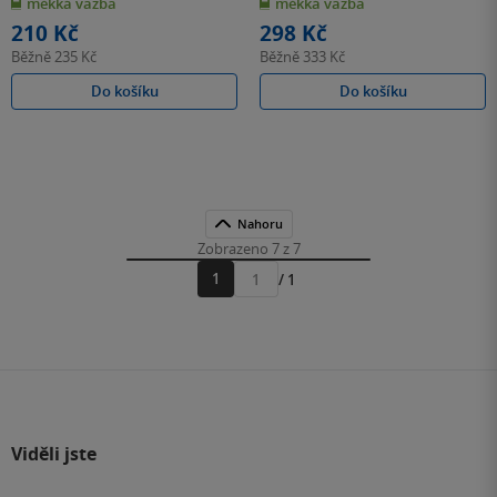
měkká vazba
měkká vazba
5
5
hvězdiček
hvězdiček
210 Kč
298 Kč
Běžně
235 Kč
Běžně
333 Kč
Do košíku
Do košíku
Nahoru
Zobrazeno 7 z 7
1
/ 1
Přejít
na
stránku
Viděli jste