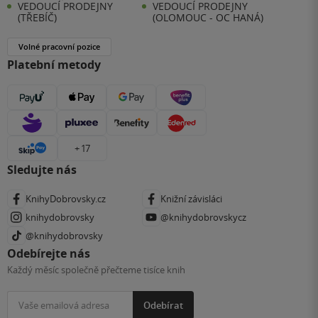
VEDOUCÍ PRODEJNY
VEDOUCÍ PRODEJNY
(TŘEBÍČ)
(OLOMOUC - OC HANÁ)
Volné pracovní pozice
Platební metody
+ 17
Sledujte nás
KnihyDobrovsky.cz
Knižní závisláci
knihydobrovsky
@knihydobrovskycz
@knihydobrovsky
Odebírejte nás
Každý měsíc společně přečteme tisíce knih
Odebírat