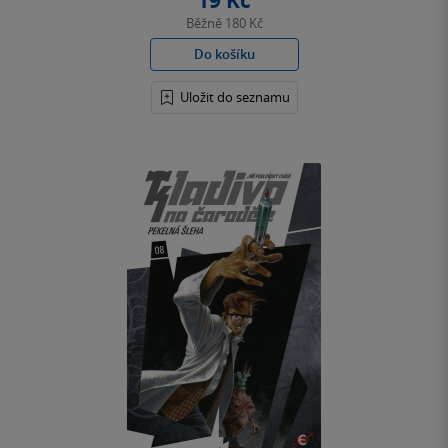
19 Kč
Běžně
180 Kč
Do košíku
Uložit do seznamu