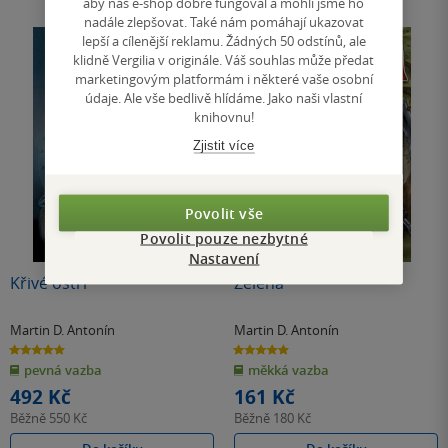
aby náš e-shop dobře fungoval a mohli jsme ho
nadále zlepšovat. Také nám pomáhají ukazovat
lepší a cílenější reklamu. Žádných 50 odstínů, ale
klidně Vergilia v originále. Váš souhlas může předat
marketingovým platformám i některé vaše osobní
údaje. Ale vše bedlivě hlídáme. Jako naši vlastní
knihovnu!
Zjistit více
Povolit vše
Povolit pouze nezbytné
Nastavení
Křivé ostří
Zelená
Martin D. Antonín
Martin D. Antonín
5.0
5.0
z
z
pevná vazba
měkká vazba
5
5
hvězdiček
hvězdiček
492 Kč
161 Kč
Běžně
550 Kč
Běžně
180 Kč