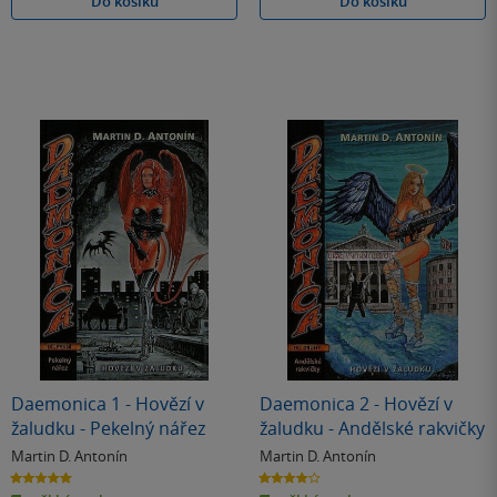
Do košíku
Do košíku
Daemonica 1 - Hovězí v
Daemonica 2 - Hovězí v
žaludku - Pekelný nářez
žaludku - Andělské rakvičky
Martin D. Antonín
Martin D. Antonín
5.0
4.0
z
z