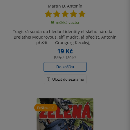
Martin D. Antonín
5.0
z
měkká vazba
5
hvězdiček
Tragická sonda do hledání identity elfského národa —
Brelathis Moudrovous, elfí mudrc. Já přečíst. Antonín
přežít. — Grangurg Kecokyj,...
19 Kč
Běžně
180 Kč
Do košíku
Uložit do seznamu
Poškozené