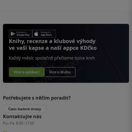
Knihy, recenze a klubové výhody
ve vaší kapse a naší appce KDčko
Každý měsíc společně přečteme tisíce knih
Více o aplikaci
Více o klubu
Potřebujete s něčím poradit?
Často kladené dotazy
Kontaktujte nás
Po–Pá:
8:00–17:00