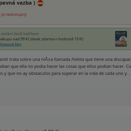
pevná vazba
)
 je nedostupný.
i zaslání zboží balíčkem
nákupu nad 99 Kč
dárek zdarma
v hodnotě 19 Kč
shopové listy
nfantil trata sobre una niÃ±a llamada Alelita que tiene una discap
dian que ella no podia hacer las cosas que ellos podian hacer. Co
s y que no ay obstaculos para superar en la vida de cada uno y…