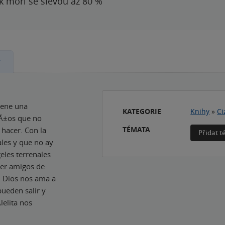
 k moři se slevou až 80 %
y
tiene una
KATEGORIE
Knihy
»
Ci
iÃ±os que no
TÉMATA
 hacer. Con la
Přidat 
les y que no ay
eles terrenales
cer amigos de
. Dios nos ama a
pueden salir y
lelita nos