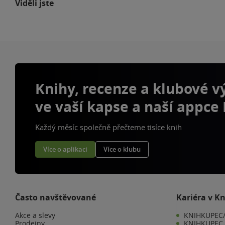
Viděli jste
Knihy, recenze a klubové 
ve vaší kapse a naší appce
Každý měsíc společně přečteme tisíce knih
Více o aplikaci
Více o klubu
Často navštěvované
Kariéra v K
Akce a slevy
KNIHKUPEC/
Prodejny
KNIHKUPEC 