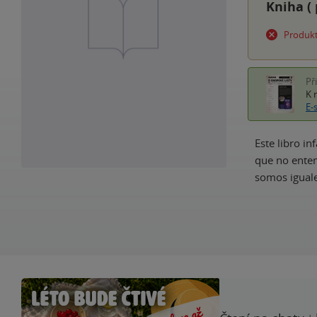
Kniha (
Produkt
Př
K 
E-
Este libro i
que no enten
somos iguale