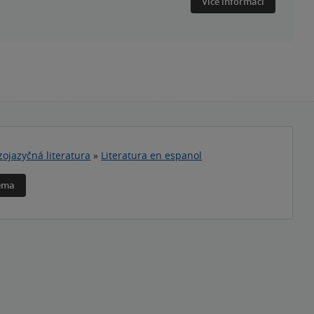
Více informací
zojazyčná literatura
»
Literatura en espanol
téma