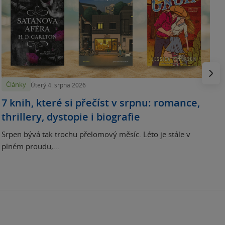
N
p
Násled
Články
Úterý 4. srpna 2026
7 knih, které si přečíst v srpnu: romance,
thrillery, dystopie i biografie
Srpen bývá tak trochu přelomový měsíc. Léto je stále v
plném proudu,...