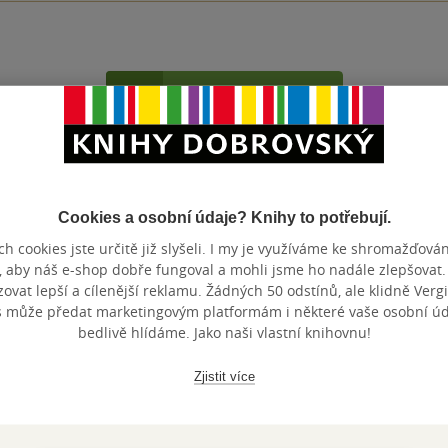
Přidat hodnocení
Cookies a osobní údaje? Knihy to potřebují.
h cookies jste určitě již slyšeli. I my je využíváme ke shromažďován
, aby náš e-shop dobře fungoval a mohli jsme ho nadále zlepšovat
vat lepší a cílenější reklamu. Žádných 50 odstínů, ale klidně Vergil
Maloobchodní 
 dní.
s může předat marketingovým platformám i některé vaše osobní úda
bedlivě hlídáme. Jako naši vlastní knihovnu!
Zjistit více