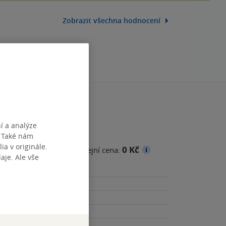
Zobrazit všechna hodnocení
í a analýze
. Také nám
ia v originále.
0 Kč
cena
Minimální prodejní cena:
je. Ale vše