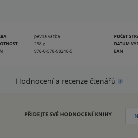
ZBA
pevná vazba
POČET ST
OTNOST
288 g
DATUM VY
BN
978-0-578-98246-5
EAN
Hodnocení a recenze čtenářů
PŘIDEJTE SVÉ HODNOCENÍ KNIHY
N