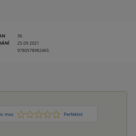
RAN
36
DÁNÍ
25.09.2021
9780578982465
1
2
3
4
5
ic moc
Perfektní