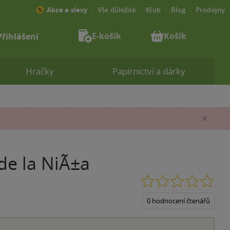
Akce a slevy
Vše důležité
Klub
Blog
Prodejny
E-košík
Košík
Přihlášení
Hračky
Papírnictví a dárky
Zav
de la NiÃ±a
0.0
z
5
0 hodnocení čtenářů
hvěz