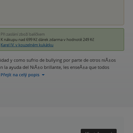
Při zaslání zboží balíčkem
K nákupu nad 699 Kč
dárek zdarma
v hodnotě 249 Kč
Karel IV. v kouzelném kukátku
acidad y como sufrio de bullying por parte de otros niÃ±os
n la ayuda del NiÃ±o brillante, les enseÃ±a que todos
Přejít na celý popis