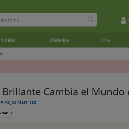
ioknihy
Učebnice
Hry
nol
 Brillante Cambia el Mundo 
Armijos Martinez
seznamu