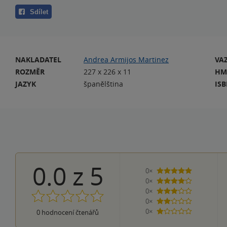
Sdílet
NAKLADATEL
Andrea Armijos Martinez
VA
ROZMĚR
227 x 226 x 11
HM
JAZYK
španělština
IS
0.0
z
5
0×
5 hvězdiček
0×
4 hvězdičky
0×
3 hvězdičky
0×
2 hvězdičky
0×
0
hodnocení čtenářů
1 hvezdička