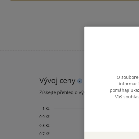
O souborec
Vývoj ceny
informací
pomáhají ukazo
Získejte přehled o vývoji ceny za posledních 60
Váš souhla