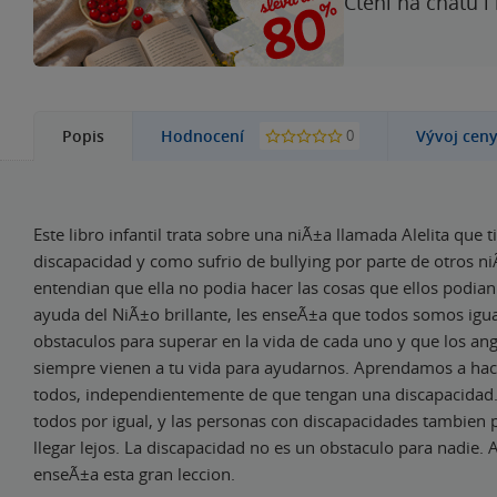
Čtení na chatu i
0
Popis
Hodnocení
Vývoj cen
Este libro infantil trata sobre una niÃ±a llamada Alelita que 
discapacidad y como sufrio de bullying por parte de otros n
entendian que ella no podia hacer las cosas que ellos podian
ayuda del NiÃ±o brillante, les enseÃ±a que todos somos igua
obstaculos para superar en la vida de cada uno y que los ang
siempre vienen a tu vida para ayudarnos. Aprendamos a ha
todos, independientemente de que tengan una discapacidad
todos por igual, y las personas con discapacidades tambien 
llegar lejos. La discapacidad no es un obstaculo para nadie. A
enseÃ±a esta gran leccion.