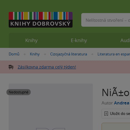
Vyhledávání
Knihy
E-knihy
Aud
Nacházíte
Domů
Knihy
Cizojazyčná literatura
Literatura en espa
»
»
»
se
zde:
Zásilkovna zdarma celý týden!
NiÃ±o
Nedostupné
Autor
Andrea 
Uložit do 