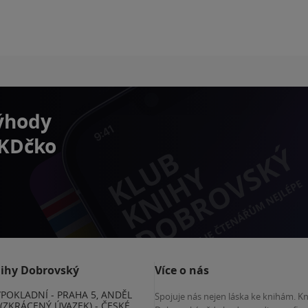
výhody
 KDčko
nihy Dobrovský
Více o nás
POKLADNÍ - PRAHA 5, ANDĚL
Spojuje nás nejen láska ke knihám. K
(ZKRÁCENÝ ÚVAZEK) - ČESKÉ