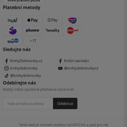
Volné pracovní pozice
Platební metody
+ 17
Sledujte nás
KnihyDobrovsky.cz
Knižní závisláci
knihydobrovsky
@knihydobrovskycz
@knihydobrovsky
Odebírejte nás
Každý měsíc společně přečteme tisíce knih
Odebírat
Tento web je chráněn službou reCAPTCHA a platí pro něj