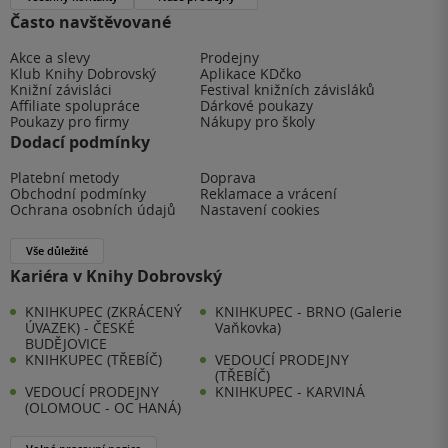
Často navštěvované
Akce a slevy
Prodejny
Klub Knihy Dobrovský
Aplikace KDčko
Knižní závisláci
Festival knižních závisláků
Affiliate spolupráce
Dárkové poukazy
Poukazy pro firmy
Nákupy pro školy
Dodací podmínky
Platební metody
Doprava
Obchodní podmínky
Reklamace a vrácení
Ochrana osobních údajů
Nastavení cookies
Vše důležité
Kariéra v Knihy Dobrovský
KNIHKUPEC (ZKRÁCENÝ
KNIHKUPEC - BRNO (Galerie
ÚVAZEK) - ČESKÉ
Vaňkovka)
BUDĚJOVICE
KNIHKUPEC (TŘEBÍČ)
VEDOUCÍ PRODEJNY
(TŘEBÍČ)
VEDOUCÍ PRODEJNY
KNIHKUPEC - KARVINÁ
(OLOMOUC - OC HANÁ)