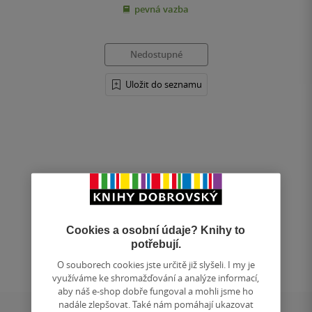
pevná vazba
5
hvězdiček
Nedostupné
Uložit do seznamu
Nahoru
Zobrazeno 3 z 3
Cookies a osobní údaje? Knihy to
1
/ 1
potřebují.
Přejít
na
O souborech cookies jste určitě již slyšeli. I my je
stránku
využíváme ke shromažďování a analýze informací,
aby náš e-shop dobře fungoval a mohli jsme ho
nadále zlepšovat. Také nám pomáhají ukazovat