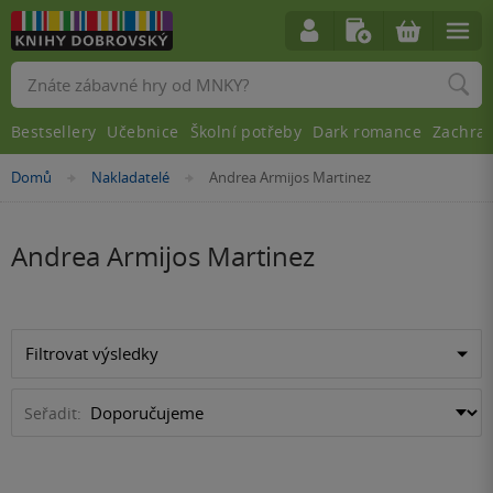
Vyhledávání
Bestsellery
Učebnice
Školní potřeby
Dark romance
Zachra
Nacházíte
Domů
Nakladatelé
Andrea Armijos Martinez
»
»
se
zde:
Andrea Armijos Martinez
Filtrovat výsledky
Seřadit: