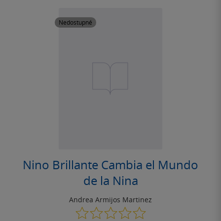
Nedostupné
Nino Brillante Cambia el Mundo
de la Nina
Andrea Armijos Martinez
0.0
z