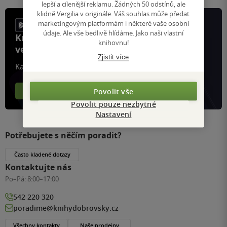
lepší a cílenější reklamu. Žádných 50 odstínů, ale
klidně Vergilia v originále. Váš souhlas může předat
marketingovým platformám i některé vaše osobní
údaje. Ale vše bedlivě hlídáme. Jako naši vlastní
Knihy, recenze a klubové výhody
knihovnu!
ve vaší kapse a naší appce KDčko
Zjistit více
Každý měsíc společně přečteme tisíce knih
Více o aplikaci
Více o klubu
Povolit vše
Povolit pouze nezbytné
Nastavení
Potřebujete s něčím poradit?
Často kladené dotazy
Kontaktujte nás
Po–Pá:
8:00–17:00
542 220 320
poradime@knihydobrovsky.cz
Všechny kontakty
Naše prodejny