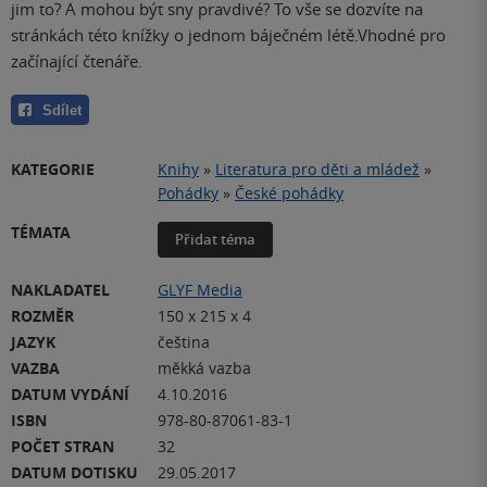
jim to? A mohou být sny pravdivé? To vše se dozvíte na
stránkách této knížky o jednom báječném létě.Vhodné pro
začínající čtenáře.
Sdílet
KATEGORIE
Knihy
»
Literatura pro děti a mládež
»
Pohádky
»
České pohádky
TÉMATA
Přidat téma
NAKLADATEL
GLYF Media
ROZMĚR
150 x 215 x 4
JAZYK
čeština
VAZBA
měkká vazba
DATUM VYDÁNÍ
4.10.2016
ISBN
978-80-87061-83-1
POČET STRAN
32
DATUM DOTISKU
29.05.2017