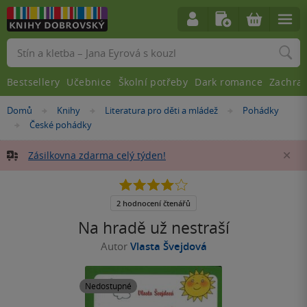
Vyhledávání
Bestsellery
Učebnice
Školní potřeby
Dark romance
Zachra
Nacházíte
Domů
Knihy
Literatura pro děti a mládež
Pohádky
»
»
»
se
České pohádky
»
zde:
Zásilkovna zdarma celý týden!
Za
4.0
z
5
2 hodnocení čtenářů
hvězdiček
Na hradě už nestraší
Autor
Vlasta Švejdová
Nedostupné