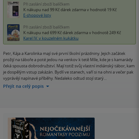
Při zaslání zboží balíčkem
K nákupu nad 99 Kč
dárek zdarma
v hodnotě 19 Kč
E-shopové listy
Při zaslání zboží balíčkem
K nákupu nad 699 Kč
dárek zdarma
v hodnotě 249 Kč
Karel IV. v kouzelném kukátku
Petr, Kája a Karolinka mají své první školní prázdniny. Jejich začátek
prožijí na táboře a poté jedou na venkov k tetě Míle, kde je s kamarády
čeká spousta dobrodružství. Mají totiž svůj vlastní indiánský tábor, kam
je dospělým vstup zakázán. Bydlí ve stanech, vaří si na ohni a večer pak
vyprávějí napínavé příběhy. Nedaleko odtud stojí starý…
Přejít na celý popis