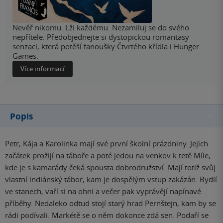
Nevěř nikomu. Lži každému. Nezamiluj se do svého
nepřítele. Předobjednejte si dystopickou romantasy
senzaci, která potěší fanoušky Čtvrtého křídla i Hunger
Games.
Více informací
Popis
Petr, Kája a Karolinka mají své první školní prázdniny. Jejich
začátek prožijí na táboře a poté jedou na venkov k tetě Míle,
kde je s kamarády čeká spousta dobrodružství. Mají totiž svůj
vlastní indiánský tábor, kam je dospělým vstup zakázán. Bydlí
ve stanech, vaří si na ohni a večer pak vyprávějí napínavé
příběhy. Nedaleko odtud stojí starý hrad Pernštejn, kam by se
rádi podívali. Markétě se o něm dokonce zdá sen. Podaří se