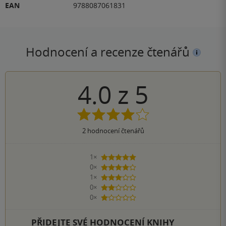
EAN
9788087061831
Hodnocení a recenze čtenářů
4.0
z
5
2
hodnocení čtenářů
1×
5 hvězdiček
0×
4 hvězdičky
1×
3 hvězdičky
0×
2 hvězdičky
0×
1 hvezdička
PŘIDEJTE SVÉ HODNOCENÍ KNIHY