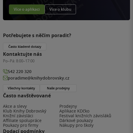
Více o aplikaci
Více o klubu
Potřebujete s něčím poradit?
Často kladené dotazy
Kontaktujte nás
Po–Pá:
8:00–17:00
542 220 320
poradime@knihydobrovsky.cz
Všechny kontakty
Naše prodejny
Často navštěvované
Akce a slevy
Prodejny
Klub Knihy Dobrovský
Aplikace KDčko
Knižní závisláci
Festival knižních závisláků
Affiliate spolupráce
Dárkové poukazy
Poukazy pro firmy
Nákupy pro školy
Dodací podmínky