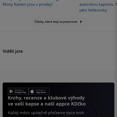
Mony Kasten jsou v prodeji!
autorskou kapitolu.
jako Velikovsky
Články, které stojí za pozornost
Viděli jste
Knihy, recenze a klubové výhody
ve vaší kapse a naší appce KDčko
Každý měsíc společně přečteme tisíce knih