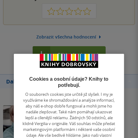
1
2
3
4
5
Zobrazit všechna hodnocení
Přidat hodnocení
Cookies a osobní údaje? Knihy to
Další knihy autora
potřebují.
O souborech cookies jste určitě již slyšeli. I my je
využíváme ke shromažďování a analýze informací,
aby náš e-shop dobře fungoval a mohli jsme ho
nadále zlepšovat. Také nám pomáhají ukazovat
lepší a cílenější reklamu. Žádných 50 odstínů, ale
klidně Vergilia v originále. Váš souhlas může předat
marketingovým platformám i některé vaše osobní
údaje. Ale vše bedlivě hlídáme. Jako naši vlastní