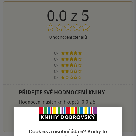
0.0
z
5
0
hodnocení čtenářů
0×
5 hvězdiček
0×
4 hvězdičky
0×
3 hvězdičky
0×
2 hvězdičky
0×
1 hvezdička
PŘIDEJTE SVÉ HODNOCENÍ KNIHY
Hodnocení našich knihkupců: 0.0 z 5
1
2
3
4
5
Cookies a osobní údaje? Knihy to