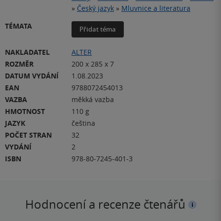
»
Český jazyk
»
Mluvnice a literatura
TÉMATA
Přidat téma
NAKLADATEL
ALTER
ROZMĚR
200 x 285 x 7
DATUM VYDÁNÍ
1.08.2023
EAN
9788072454013
VAZBA
měkká vazba
HMOTNOST
110 g
JAZYK
čeština
POČET STRAN
32
VYDÁNÍ
2
ISBN
978-80-7245-401-3
Hodnocení a recenze čtenářů