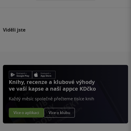
Viděli jste
Knihy, recenze a klubové výhody
ve vaší kapse a naší appce KDčko
Každý měsíc společně přečteme tisíce knih
Více o aplikaci
Více o klubu