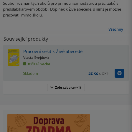
Soubor rozmanitých úkolů pro přímou i samostatnou práci žáků v
předslabikářovém období. Doplněk k Živé abecedě, s nímž je možné
pracovat i mimo školu.
Všechny
Související produkty
Pracovní sešit k Živé abecedě
Vlasta Švejdová
měkká vazba
Do k
Skladem
52 Kč
s DPH
Zobrazit
více
(+1)