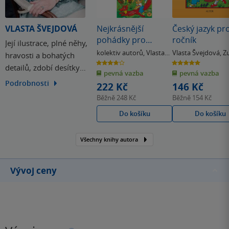
VLASTA ŠVEJDOVÁ
Nejkrásnější
Český jazyk pro
pohádky pro
ročník
Její ilustrace, plné něhy,
nejmenší
kolektiv autorů
,
Vlasta
Vlasta Švejdová
,
Z
hravosti a bohatých
Švejdová
Nováková
3.8
5.0
detailů, zdobí desítky
z
z
pevná vazba
pevná vazba
5
5
hvězdiček
hvězdiček
oblíbených dětských knih,
Podrobnosti
222 Kč
146 Kč
které pomáhají u těch
Běžně
248 Kč
Běžně
154 Kč
nejmenších rozvíjet
Do košíku
Do košíku
fantazii a lásku ke čtení.
Všechny knihy autora
Vývoj ceny