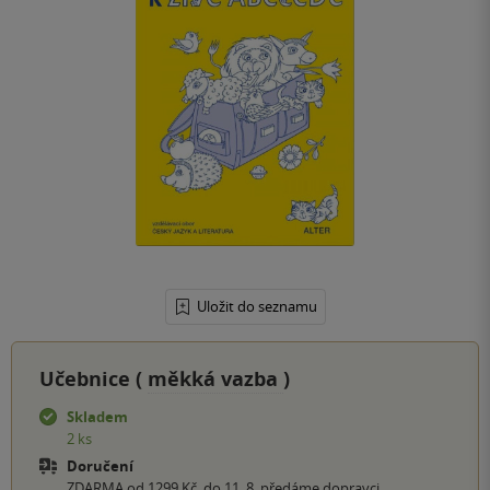
Uložit do seznamu
Učebnice (
měkká vazba
)
Skladem
2 ks
Doručení
ZDARMA od 1299 Kč, do 11. 8. předáme dopravci