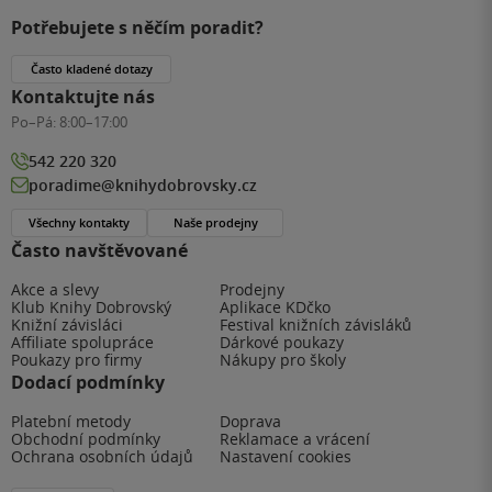
Potřebujete s něčím poradit?
Často kladené dotazy
Kontaktujte nás
Po–Pá:
8:00–17:00
542 220 320
poradime@knihydobrovsky.cz
Všechny kontakty
Naše prodejny
Často navštěvované
Akce a slevy
Prodejny
Klub Knihy Dobrovský
Aplikace KDčko
Knižní závisláci
Festival knižních závisláků
Affiliate spolupráce
Dárkové poukazy
Poukazy pro firmy
Nákupy pro školy
Dodací podmínky
Platební metody
Doprava
Obchodní podmínky
Reklamace a vrácení
Ochrana osobních údajů
Nastavení cookies