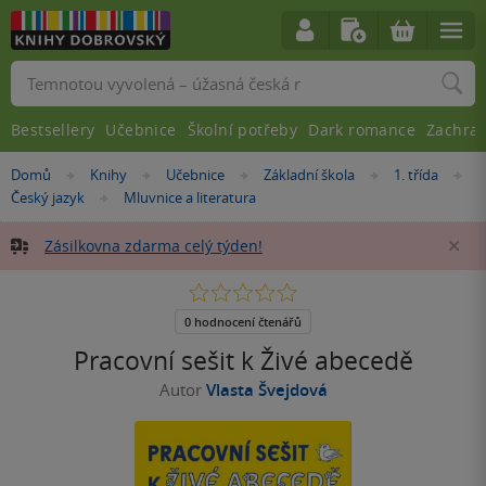
Vyhledávání
Bestsellery
Učebnice
Školní potřeby
Dark romance
Zachra
Nacházíte
Domů
Knihy
Učebnice
Základní škola
1. třída
»
»
»
»
»
se
Český jazyk
Mluvnice a literatura
»
zde:
Zásilkovna zdarma celý týden!
Za
0.0
z
5
0 hodnocení čtenářů
hvězdiček
Pracovní sešit k Živé abecedě
Autor
Vlasta Švejdová