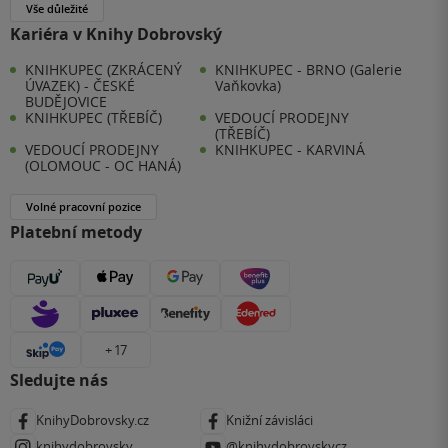
Vše důležité
Kariéra v Knihy Dobrovský
KNIHKUPEC (ZKRÁCENÝ
KNIHKUPEC - BRNO (Galerie
ÚVAZEK) - ČESKÉ
Vaňkovka)
BUDĚJOVICE
KNIHKUPEC (TŘEBÍČ)
VEDOUCÍ PRODEJNY
(TŘEBÍČ)
VEDOUCÍ PRODEJNY
KNIHKUPEC - KARVINÁ
(OLOMOUC - OC HANÁ)
Volné pracovní pozice
Platební metody
+ 17
Sledujte nás
KnihyDobrovsky.cz
Knižní závisláci
knihydobrovsky
@knihydobrovskycz