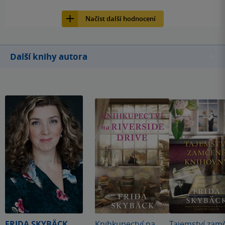
7
Kniha, Red, 2023, 9788027714568
názvu člověk žádné drama nečeká, o to víc mě překvapilo,
Načíst další hodnocení
jak bylo pátrání napínavé a bavilo mě. Není to ale
detektivka, takže rozuzlení mě úplně nepřekvapilo, i tak si
ale autorka udržela moji pozornost až do konce.
Další knihy autora
FRIDA SKYBÄCK
Knihkupectví na
Tajemství zam