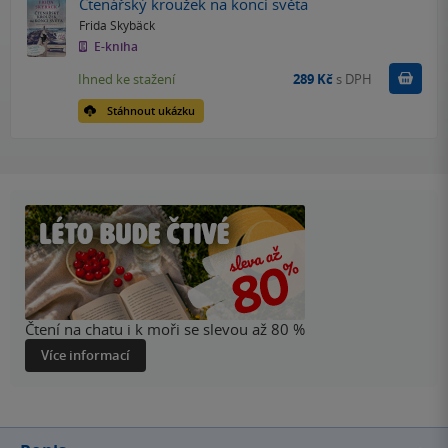
Čtenářský kroužek na konci světa
Frida Skybäck
E-kniha
Koupit
Ihned ke stažení
289 Kč
s DPH
Stáhnout ukázku
Čtení na chatu i k moři se slevou až 80 %
Více informací