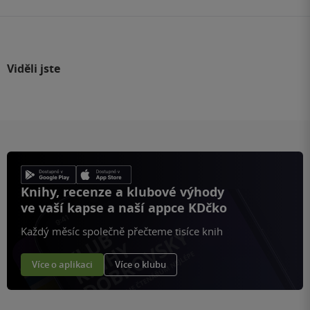
Viděli jste
Knihy, recenze a klubové výhody
ve vaší kapse a naší appce KDčko
Každý měsíc společně přečteme tisíce knih
Více o aplikaci
Více o klubu