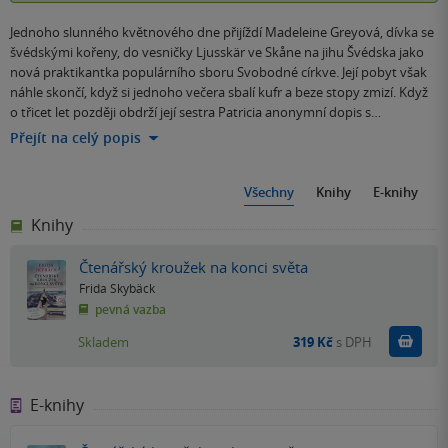
Jednoho slunného květnového dne přijíždí Madeleine Greyová, dívka se
švédskými kořeny, do vesničky Ljusskär ve Skåne na jihu Švédska jako
nová praktikantka populárního sboru Svobodné církve. Její pobyt však
náhle skončí, když si jednoho večera sbalí kufr a beze stopy zmizí. Když
o třicet let později obdrží její sestra Patricia anonymní dopis s…
Přejít na celý popis
Všechny
Knihy
E-knihy
Knihy
Čtenářský kroužek na konci světa
Frida Skybäck
pevná vazba
Do k
Skladem
319 Kč
s DPH
E-knihy