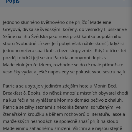
Popis
Jednoho slunného květnového dne přijíždí Madeleine
Greyová, dívka se švédskými kořeny, do vesničky Ljusskär ve
Skåne na jihu Švédska jako nová praktikantka populárního
sboru Svobodné církve. Její pobyt však náhle skončí, když si
jednoho večera sbalí kufr a beze stopy zmizí. Když o třicet let
později obdrží její sestra Patricia anonymní dopis s
Madeleininým řetízkem, rozhodne se do té malé přímořské
vesničky vydat a ještě naposledy se pokusit svou sestru najít.
Patricia se ubytuje v jediném zdejším hotelu Monin Bed,
Breakfast & Books, do něhož mnozí z místních obyvatel chodí
na kus řeči a na vyhlášené Monino domácí pečivo z chaluh.
Patricia se záhy seznámí s několika ženami sdruženými ve
čtenářském kroužku a během rozhovorů o literatuře, lásce a
manželských neshodách se společně snaží přijít na kloub
Madeleininu záhadnému zmizení. Všichni ale nejsou stejně