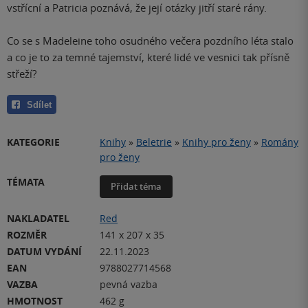
vstřícní a Patricia poznává, že její otázky jitří staré rány.
Co se s Madeleine toho osudného večera pozdního léta stalo
a co je to za temné tajemství, které lidé ve vesnici tak přísně
střeží?
Sdílet
KATEGORIE
Knihy
»
Beletrie
»
Knihy pro ženy
»
Romány
pro ženy
TÉMATA
Přidat téma
NAKLADATEL
Red
ROZMĚR
141 x 207 x 35
DATUM VYDÁNÍ
22.11.2023
EAN
9788027714568
VAZBA
pevná vazba
HMOTNOST
462 g