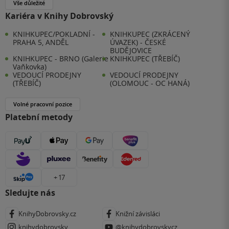
Vše důležité
Kariéra v Knihy Dobrovský
KNIHKUPEC/POKLADNÍ -
KNIHKUPEC (ZKRÁCENÝ
PRAHA 5, ANDĚL
ÚVAZEK) - ČESKÉ
BUDĚJOVICE
KNIHKUPEC - BRNO (Galerie
KNIHKUPEC (TŘEBÍČ)
Vaňkovka)
VEDOUCÍ PRODEJNY
VEDOUCÍ PRODEJNY
(TŘEBÍČ)
(OLOMOUC - OC HANÁ)
Volné pracovní pozice
Platební metody
+ 17
Sledujte nás
KnihyDobrovsky.cz
Knižní závisláci
knihydobrovsky
@knihydobrovskycz