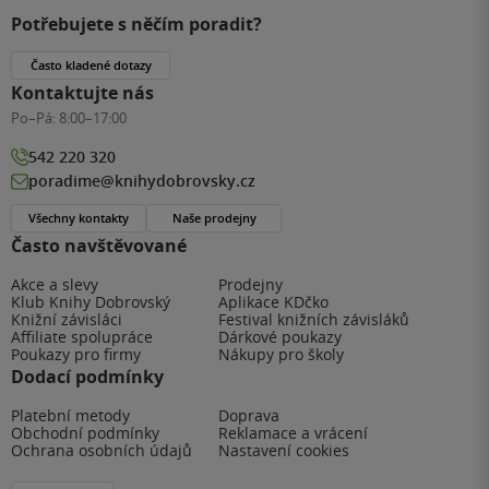
Potřebujete s něčím poradit?
Často kladené dotazy
Kontaktujte nás
Po–Pá:
8:00–17:00
542 220 320
poradime@knihydobrovsky.cz
Všechny kontakty
Naše prodejny
Často navštěvované
Akce a slevy
Prodejny
Klub Knihy Dobrovský
Aplikace KDčko
Knižní závisláci
Festival knižních závisláků
Affiliate spolupráce
Dárkové poukazy
Poukazy pro firmy
Nákupy pro školy
Dodací podmínky
Platební metody
Doprava
Obchodní podmínky
Reklamace a vrácení
Ochrana osobních údajů
Nastavení cookies