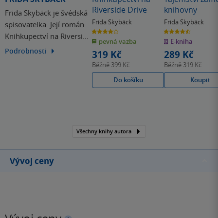
Riverside Drive
knihovny
Frida Skybäck je švédská
Frida Skybäck
Frida Skybäck
spisovatelka. Její román
4.2
4.5
Knihkupectví na Riverside
z
z
pevná vazba
E-kniha
5
5
hvězdiček
hvězdiček
Drive byl v době svého
Podrobnosti
319 Kč
289 Kč
vydání nejdiskutovanější
Běžně
399 Kč
Běžně
319 Kč
knihou na švédských
Do košíku
Koupit
knižních blozích. Byl již
přeložen do několika
světových jazyků.
Všechny knihy autora
Vývoj ceny