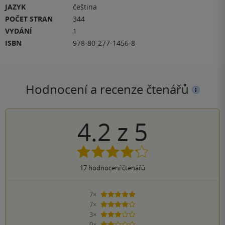
JAZYK
čeština
POČET STRAN
344
VYDÁNÍ
1
ISBN
978-80-277-1456-8
Hodnocení a recenze čtenářů
4.2
z
5
17
hodnocení čtenářů
7×
5 hvězdiček
7×
4 hvězdičky
3×
3 hvězdičky
0×