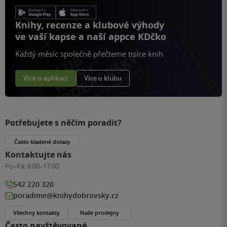
Knihy, recenze a klubové výhody
ve vaší kapse a naší appce KDčko
Každý měsíc společně přečteme tisíce knih
Více o aplikaci
Více o klubu
Potřebujete s něčím poradit?
Často kladené dotazy
Kontaktujte nás
Po–Pá:
8:00–17:00
542 220 320
poradime@knihydobrovsky.cz
Všechny kontakty
Naše prodejny
Často navštěvované