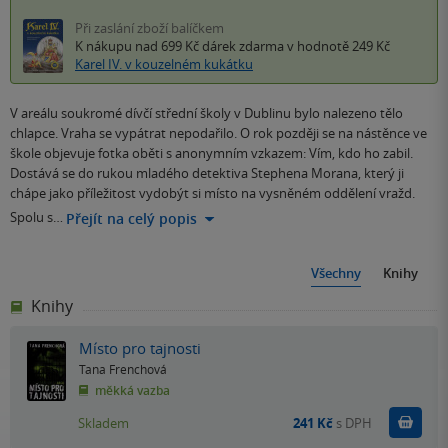
Při zaslání zboží balíčkem
K nákupu nad 699 Kč
dárek zdarma
v hodnotě 249 Kč
Karel IV. v kouzelném kukátku
V areálu soukromé dívčí střední školy v Dublinu bylo nalezeno tělo
chlapce. Vraha se vypátrat nepodařilo. O rok později se na nástěnce ve
škole objevuje fotka oběti s anonymním vzkazem: Vím, kdo ho zabil.
Dostává se do rukou mladého detektiva Stephena Morana, který ji
chápe jako příležitost vydobýt si místo na vysněném oddělení vražd.
Spolu s…
Přejít na celý popis
Všechny
Knihy
Knihy
Místo pro tajnosti
Tana Frenchová
měkká vazba
Do k
Skladem
241 Kč
s DPH