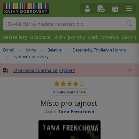
Vyhledávání
Bestsellery
Učebnice
Školní potřeby
Dark romance
Zachra
Nacházíte
Domů
Knihy
Beletrie
Detektivky, Thrillery a Horory
»
»
»
se
Světové detektivky
»
zde:
Zásilkovna zdarma celý týden!
Za
3.9
z
5
9 hodnocení čtenářů
hvězdiček
Místo pro tajnosti
Autor
Tana Frenchová