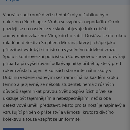
V areálu soukromé dívčí střední školy v Dublinu bylo
nalezeno tělo chlapce. Vraha se vypátrat nepodařilo. O rok
později se na nástěnce ve škole objevuje fotka oběti s
anonymním vzkazem: Vím, kdo ho zabil. Dostává se do rukou
mladého detektiva Stephena Morana, který ji chápe jako
příležitost vydobýt si místo na vysněném oddělení vražd.
Spolu s kontroverzní policistkou Conwayovou znovu otevírají
případ a při vyšetřování odkrývají nitky příběhu, který před
rokem zůstal utajen. V kulisách staré internátní školy v
Dublinu vedené řádovými sestrami číhá na každém kroku
temno a je zjevné, že několik studentek nemá z různých
důvodů zájem říkat pravdu. Svět dospívajících dívek se
ukazuje být tajemnějším a nebezpečnějším, než si oba
detektivové uměli představit. Místo pro tajností je napínavý a
vzrušující příběh o přátelství a věrnosti, krutosti dívčího
kolektivu a touze vzepřít se uniformitě.