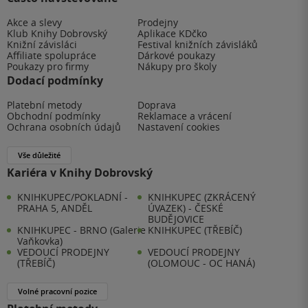
Akce a slevy
Prodejny
Klub Knihy Dobrovský
Aplikace KDčko
Knižní závisláci
Festival knižních závisláků
Affiliate spolupráce
Dárkové poukazy
Poukazy pro firmy
Nákupy pro školy
Dodací podmínky
Platební metody
Doprava
Obchodní podmínky
Reklamace a vrácení
Ochrana osobních údajů
Nastavení cookies
Vše důležité
Kariéra v Knihy Dobrovský
KNIHKUPEC/POKLADNÍ -
KNIHKUPEC (ZKRÁCENÝ
PRAHA 5, ANDĚL
ÚVAZEK) - ČESKÉ
BUDĚJOVICE
KNIHKUPEC - BRNO (Galerie
KNIHKUPEC (TŘEBÍČ)
Vaňkovka)
VEDOUCÍ PRODEJNY
VEDOUCÍ PRODEJNY
(TŘEBÍČ)
(OLOMOUC - OC HANÁ)
Volné pracovní pozice