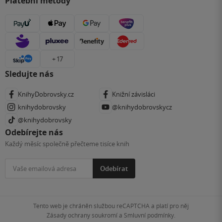
Platební metody
+ 17
Sledujte nás
KnihyDobrovsky.cz
Knižní závisláci
knihydobrovsky
@knihydobrovskycz
@knihydobrovsky
Odebírejte nás
Každý měsíc společně přečteme tisíce knih
Odebírat
Tento web je chráněn službou reCAPTCHA a platí pro něj
Zásady ochrany soukromí
a
Smluvní podmínky
.