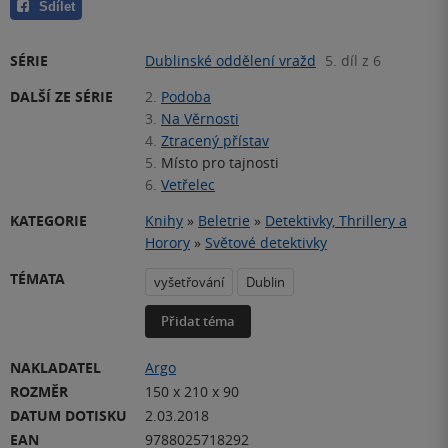
Sdílet
SÉRIE
Dublinské oddělení vražd
5. díl z 6
DALŠÍ ZE SÉRIE
2.
Podoba
3.
Na Věrnosti
4.
Ztracený přístav
5.
Místo pro tajnosti
6.
Vetřelec
KATEGORIE
Knihy
»
Beletrie
»
Detektivky, Thrillery a
Horory
»
Světové detektivky
TÉMATA
vyšetřování
Dublin
Přidat téma
NAKLADATEL
Argo
ROZMĚR
150 x 210 x 90
DATUM DOTISKU
2.03.2018
EAN
9788025718292