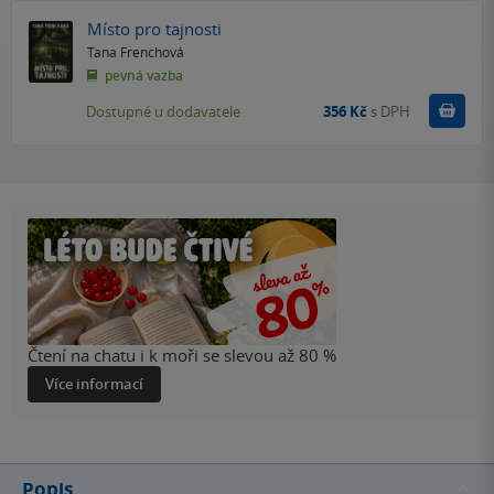
Místo pro tajnosti
Tana Frenchová
pevná vazba
Do k
Dostupné u dodavatele
356 Kč
s DPH
Čtení na chatu i k moři se slevou až 80 %
Více informací
Popis