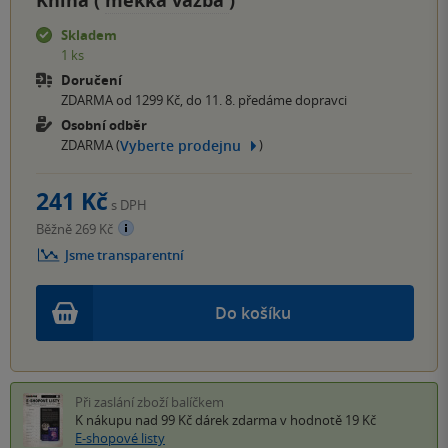
Kniha (
měkká vazba
)
Skladem
1 ks
Doručení
ZDARMA od 1299 Kč, do 11. 8. předáme dopravci
Osobní odběr
Vyberte prodejnu
ZDARMA (
)
241 Kč
s DPH
Běžně 269 Kč
Jsme transparentní
Do košíku
Při zaslání zboží balíčkem
K nákupu nad 99 Kč
dárek zdarma
v hodnotě 19 Kč
E-shopové listy