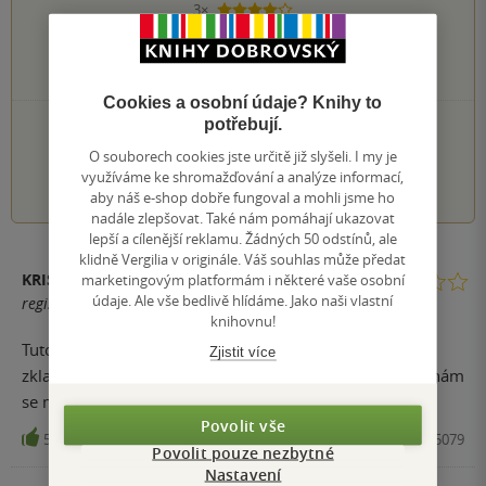
3×
4 hvězdičky
2×
3 hvězdičky
1×
2 hvězdičky
0×
1 hvezdička
Cookies a osobní údaje? Knihy to
potřebují.
PŘIDEJTE SVÉ HODNOCENÍ KNIHY
O souborech cookies jste určitě již slyšeli. I my je
1
2
3
4
5
využíváme ke shromažďování a analýze informací,
aby náš e-shop dobře fungoval a mohli jsme ho
nadále zlepšovat. Také nám pomáhají ukazovat
lepší a cílenější reklamu. Žádných 50 odstínů, ale
klidně Vergilia v originále. Váš souhlas může předat
marketingovým platformám i některé vaše osobní
KRISTÝNA S.
údaje. Ale vše bedlivě hlídáme. Jako naši vlastní
registrovaný uživatel
knihovnu!
Tuto autorku mám ráda, ale tato kniha pro mě byl a
Zjistit více
zklamáním. Dějová linie nudná a oproti jiným jejím knihám
se mi ani nečetla dobře.
Povolit vše
51
Kniha, Argo, 2015, 9788025715079
Povolit pouze nezbytné
Nastavení