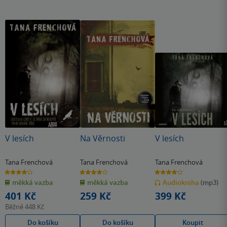
V lesích
Na Věrnosti
V lesích
Tana Frenchová
Tana Frenchová
Tana Frenchová
4.1
4.0
4.1
z
z
z
měkká vazba
měkká vazba
Audiokniha
(mp3)
5
5
5
hvězdiček
hvězdiček
hvězdiček
401 Kč
259 Kč
399 Kč
Běžně
448 Kč
Do košíku
Do košíku
Koupit