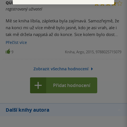
QUINN
registrovaný uživatel
Mě se kniha líbila, zápletka byla zajímavá. Samozřejmě, že
na konci mi už více měně bylo jasné, kdo je asi vrah, ale i
tak mě držela napjatá až do konce. Sice kolem bylo dost
omáčky, ale i přesto se četla dobře.
Přečíst
více
9
Kniha, Argo, 2015, 9788025715079
Zobrazit všechna hodnocení
Přidat hodnocení
Další knihy autora