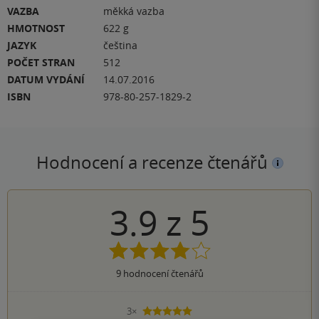
VAZBA
měkká vazba
HMOTNOST
622 g
JAZYK
čeština
POČET STRAN
512
DATUM VYDÁNÍ
14.07.2016
ISBN
978-80-257-1829-2
Hodnocení a recenze čtenářů
3.9
z
5
9
hodnocení čtenářů
3×
5 hvězdiček