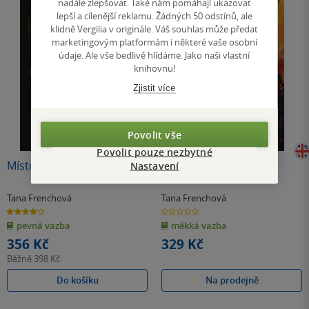
nadále zlepšovat. Také nám pomáhají ukazovat
lepší a cílenější reklamu. Žádných 50 odstínů, ale
klidně Vergilia v originále. Váš souhlas může předat
marketingovým platformám i některé vaše osobní
údaje. Ale vše bedlivě hlídáme. Jako naši vlastní
knihovnu!
Zjistit více
Povolit vše
Povolit pouze nezbytné
Místo pro tajnosti
The Hunter
Nastavení
Tana Frenchová
Tana Frenchová
3.9
0.0
z
z
pevná vazba
měkká vazba
5
5
hvězdiček
hvězdiček
356 Kč
329 Kč
Běžně
398 Kč
Do košíku
Na prodejně