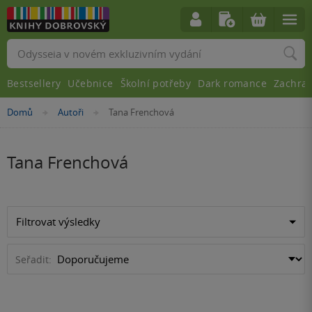
Vyhledávání
Bestsellery
Učebnice
Školní potřeby
Dark romance
Zachra
Nacházíte
Domů
Autoři
Tana Frenchová
»
»
se
zde:
Tana Frenchová
Filtrovat výsledky
Seřadit: