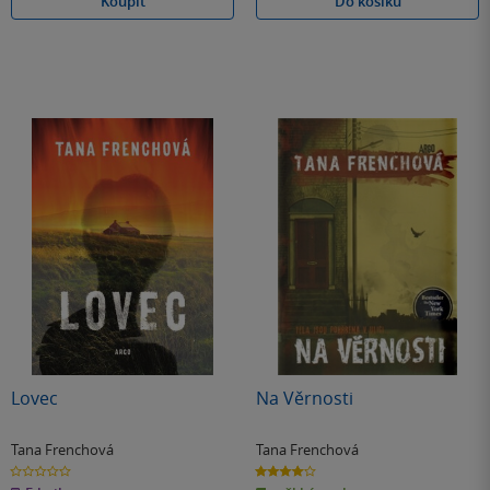
Koupit
Do košíku
Lovec
Na Věrnosti
Tana Frenchová
Tana Frenchová
0.0
4.0
z
z