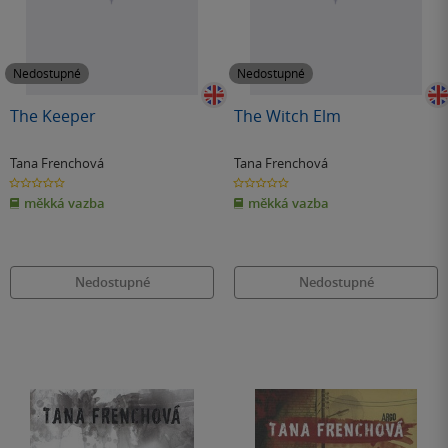
Nedostupné
Nedostupné
The Keeper
The Witch Elm
Tana Frenchová
Tana Frenchová
0.0
0.0
z
z
měkká vazba
měkká vazba
5
5
hvězdiček
hvězdiček
Nedostupné
Nedostupné