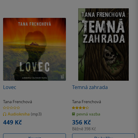
Lovec
Temná zahrada
Tana Frenchová
Tana Frenchová
0.0
4.3
z
z
Audiokniha
(mp3)
pevná vazba
5
5
hvězdiček
hvězdiček
449 Kč
356 Kč
Běžně
398 Kč