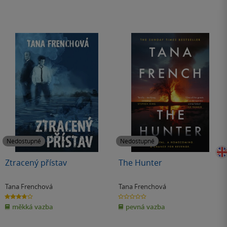
Nedostupné
Nedostupné
Ztracený přístav
The Hunter
Tana Frenchová
Tana Frenchová
3.8
0.0
z
z
měkká vazba
pevná vazba
5
5
hvězdiček
hvězdiček