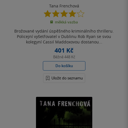
Tana Frenchová
4.1
z
měkká vazba
5
hvězdiček
Brožované vydání úspěšného kriminálního thrilleru.
Policejní vyšetřovatel v Dublinu Rob Ryan se svou
kolegyní Cassií Maddoxovou dostanou...
401 Kč
Běžně
448 Kč
Do košíku
Uložit do seznamu