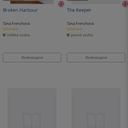
Broken Harbour
The Keeper
Tana Frenchová
Tana Frenchová
0.0
0.0
z
z
měkká vazba
pevná vazba
5
5
hvězdiček
hvězdiček
Nedostupné
Nedostupné