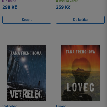
E-kniha
měkká vazba
5
5
hvězdiček
hvězdiček
298 Kč
259 Kč
Koupit
Do košíku
Vetřelec
Lovec