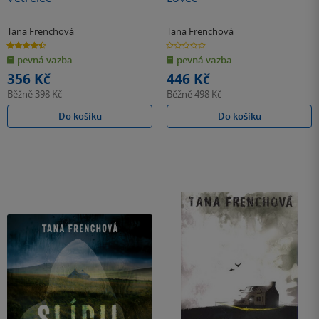
Tana Frenchová
Tana Frenchová
4.4
0.0
z
z
pevná vazba
pevná vazba
5
5
hvězdiček
hvězdiček
356 Kč
446 Kč
Běžně
398 Kč
Běžně
498 Kč
Do košíku
Do košíku