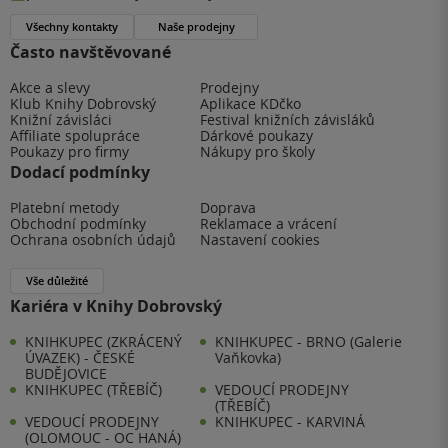
Všechny kontakty
Naše prodejny
Často navštěvované
Akce a slevy
Prodejny
Klub Knihy Dobrovský
Aplikace KDčko
Knižní závisláci
Festival knižních závisláků
Affiliate spolupráce
Dárkové poukazy
Poukazy pro firmy
Nákupy pro školy
Dodací podmínky
Platební metody
Doprava
Obchodní podmínky
Reklamace a vrácení
Ochrana osobních údajů
Nastavení cookies
Vše důležité
Kariéra v Knihy Dobrovský
KNIHKUPEC (ZKRÁCENÝ
KNIHKUPEC - BRNO (Galerie
ÚVAZEK) - ČESKÉ
Vaňkovka)
BUDĚJOVICE
KNIHKUPEC (TŘEBÍČ)
VEDOUCÍ PRODEJNY
(TŘEBÍČ)
VEDOUCÍ PRODEJNY
KNIHKUPEC - KARVINÁ
(OLOMOUC - OC HANÁ)