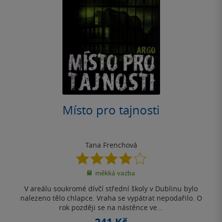
Místo pro tajnosti
Tana Frenchová
3.9
z
měkká vazba
5
hvězdiček
V areálu soukromé dívčí střední školy v Dublinu bylo
nalezeno tělo chlapce. Vraha se vypátrat nepodařilo. O
rok později se na nástěnce ve...