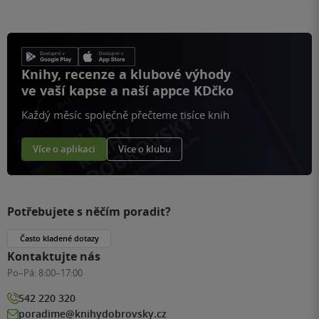
Knihy, recenze a klubové výhody
ve vaší kapse a naší appce KDčko
Každý měsíc společně přečteme tisíce knih
Více o aplikaci
Více o klubu
Potřebujete s něčím poradit?
Často kladené dotazy
Kontaktujte nás
Po–Pá:
8:00–17:00
542 220 320
poradime@knihydobrovsky.cz