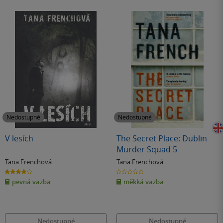
Nedostupné
Nedostupné
V lesích
The Secret Place: Dublin
Murder Squad 5
Tana Frenchová
Tana Frenchová
4.1
0.0
z
z
pevná vazba
měkká vazba
5
5
hvězdiček
hvězdiček
Nedostupné
Nedostupné