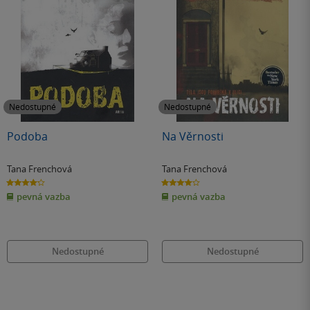
Nedostupné
Nedostupné
Podoba
Na Věrnosti
Tana Frenchová
Tana Frenchová
4.2
4.0
z
z
pevná vazba
pevná vazba
5
5
hvězdiček
hvězdiček
Nedostupné
Nedostupné