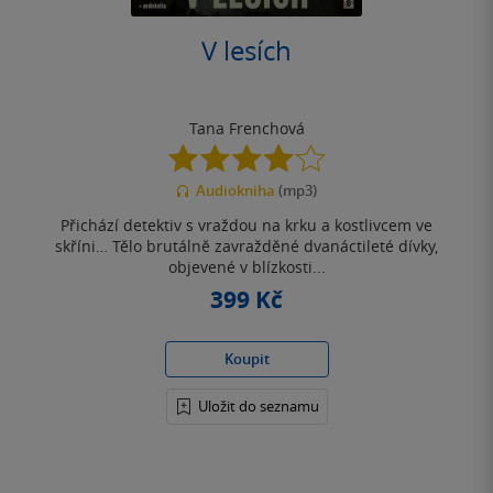
V lesích
Tana Frenchová
4.1
z
Audiokniha
(mp3)
5
hvězdiček
Přichází detektiv s vraždou na krku a kostlivcem ve
skříni… Tělo brutálně zavražděné dvanáctileté dívky,
objevené v blízkosti...
399 Kč
Koupit
Uložit do seznamu