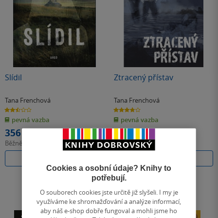
Slídil
Ztracený přístav
Tana Frenchová
Tana Frenchová
2.5
3.8
z
z
pevná vazba
pevná vazba
5
5
hvězdiček
hvězdiček
356 Kč
356 Kč
Běžně
398 Kč
Běžně
398 Kč
Do košíku
Do košíku
Cookies a osobní údaje? Knihy to
potřebují.
O souborech cookies jste určitě již slyšeli. I my je
využíváme ke shromažďování a analýze informací,
aby náš e-shop dobře fungoval a mohli jsme ho