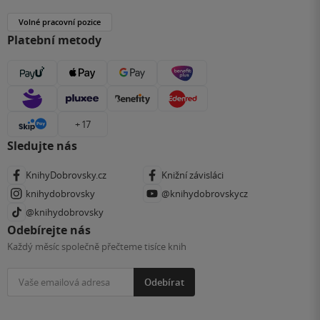
Volné pracovní pozice
Platební metody
+ 17
Sledujte nás
KnihyDobrovsky.cz
Knižní závisláci
knihydobrovsky
@knihydobrovskycz
@knihydobrovsky
Odebírejte nás
Každý měsíc společně přečteme tisíce knih
Odebírat