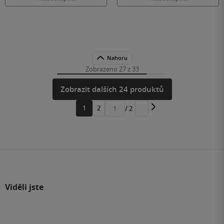
Nahoru
Zobrazeno 27 z 33
Zobrazit dalších 24 produktů
1
2
/ 2
Přejít
na
stránku
Viděli jste