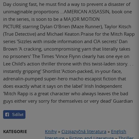
Day closing fast, he must find a way to prevent a disaster of
unimaginable proportions …AMERICAN ASSASSIN, book one
in the series, is soon to be a MAJOR MOTION
PICTURE starring Dylan O'Brien (Maze Runner), Taylor Kitsch
(True Detective) and Michael Keaton.Praise for the Mitch Rapp
series 'Sizzles with inside information and CIA secrets' Dan
Brown 'A cracking, uncompromising yarn that literally takes
no prisoners' The Times 'Vince Flynn clearly has one eye on
Lee Child's action thriller throne with this twist-laden story. . .
instantly gripping' Shortlist 'Action-packed, in-your-face,
adrenalin-pumped super-hero macho escapist fiction that
does exactly what it says on the label' Irish Independent
'Mitch Rapp is a great character who always leaves the bad
guys either very sorry for themselves or very dead' Guardian
Sdílet
KATEGORIE
Knihy
»
Cizojazyčná literatura
»
English
literature
»
Fiction and Literature
»
Thriller