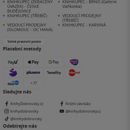
KNIHKUPEC (ZKRÁCENÝ
KNIHKUPEC - BRNO (Galerie
ÚVAZEK) - ČESKÉ
Vaňkovka)
BUDĚJOVICE
KNIHKUPEC (TŘEBÍČ)
VEDOUCÍ PRODEJNY
(TŘEBÍČ)
VEDOUCÍ PRODEJNY
KNIHKUPEC - KARVINÁ
(OLOMOUC - OC HANÁ)
Volné pracovní pozice
Platební metody
+ 17
Sledujte nás
KnihyDobrovsky.cz
Knižní závisláci
knihydobrovsky
@knihydobrovskycz
@knihydobrovsky
Odebírejte nás