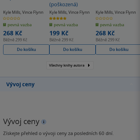
(poškozená)
Kyle Mills
,
Vince Flynn
Kyle Mills
,
Vince Flynn
Kyle Mills
,
Vince Flynn
0.0
5.0
0.0
z
z
z
pevná vazba
pevná vazba
pevná vazba
5
5
5
hvězdiček
hvězdiček
hvězdiček
268 Kč
199 Kč
268 Kč
Běžně
299 Kč
Běžně
299 Kč
Běžně
299 Kč
Do košíku
Do košíku
Do košíku
Všechny knihy autora
Vývoj ceny
Vývoj ceny
Získejte přehled o vývoji ceny za posledních 60 dní.