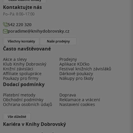
Kontaktujte nás
Po–Pá:
8:00–17:00
542 220 320
poradime@knihydobrovsky.cz
Všechny kontakty
Naše prodejny
Často navštěvované
Akce a slevy
Prodejny
Klub Knihy Dobrovský
Aplikace KDčko
Knižní závisláci
Festival knižních závisláků
Affiliate spolupráce
Dárkové poukazy
Poukazy pro firmy
Nákupy pro školy
Dodací podmínky
Platební metody
Doprava
Obchodní podmínky
Reklamace a vrácení
Ochrana osobních údajů
Nastavení cookies
Vše důležité
Kariéra v Knihy Dobrovský