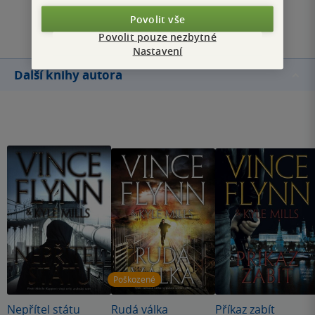
Přidat hodnocení
Povolit vše
Povolit pouze nezbytné
Nastavení
Další knihy autora
Poškozené
Nepřítel státu
Rudá válka
Příkaz zabít