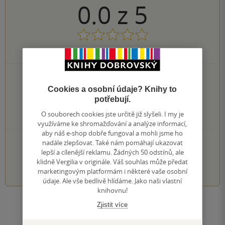
0.0
z
5
0
hodnocení čtenářů
0×
5 hvězdiček
0×
4 hvězdičky
Cookies a osobní údaje? Knihy to
0×
3 hvězdičky
potřebují.
0×
2 hvězdičky
O souborech cookies jste určitě již slyšeli. I my je
0×
1 hvezdička
využíváme ke shromažďování a analýze informací,
aby náš e-shop dobře fungoval a mohli jsme ho
PŘIDEJTE SVÉ HODNOCENÍ KNIHY
nadále zlepšovat. Také nám pomáhají ukazovat
lepší a cílenější reklamu. Žádných 50 odstínů, ale
klidně Vergilia v originále. Váš souhlas může předat
1
2
3
4
5
marketingovým platformám i některé vaše osobní
údaje. Ale vše bedlivě hlídáme. Jako naši vlastní
knihovnu!
Zjistit více
Zobrazit všechna hodnocení