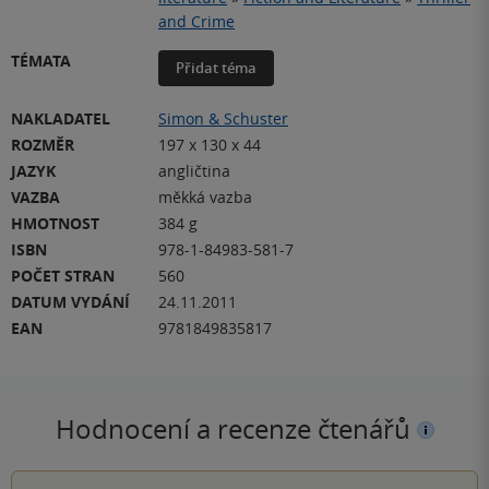
and Crime
TÉMATA
Přidat téma
NAKLADATEL
Simon & Schuster
ROZMĚR
197 x 130 x 44
JAZYK
angličtina
VAZBA
měkká vazba
HMOTNOST
384 g
ISBN
978-1-84983-581-7
POČET STRAN
560
DATUM VYDÁNÍ
24.11.2011
EAN
9781849835817
Hodnocení a recenze čtenářů