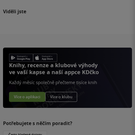
Viděli jste
Knihy, recenze a klubové výhody
ve vaší kapse a naší appce KDčko
Každý měsíc společně přečteme tisíce knih
Více o aplikaci
Více o klubu
Potřebujete s něčím poradit?
Často kladené dotazy