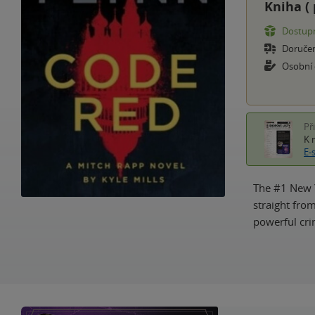
Kniha (
Dostupn
Doruče
Osobní
Př
K 
E-
The #1 New Y
straight fro
powerful cri