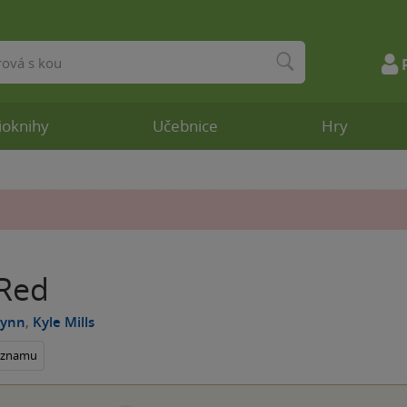
ioknihy
Učebnice
Hry
Red
lynn
,
Kyle Mills
seznamu