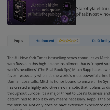
Starobylá elitní
přitažlivost v n
0
Popis
Hodnocení
Další knih
The #1 New York Times bestselling series continues as Mitch
with Russia in this high-octane installment that is “ripped st
week’s headlines” (The Real Book Spy).Mitch Rapp hates owi
favor—especially when it’s the world’s most powerful crime 
Damian Losa calls, Mitch is honor bound to answer. The Sy
has created a highly addictive new narcotic that it plans to di
throughout Europe. It’s a major threat to Losa’s business and
determined to stop it by any means necessary. Rapp is the pe
the mission. Not only does he have extensive experience ope