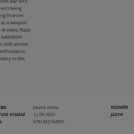
 into war-torn
isn’t being
ng finances.
t as a weapon
 at stake, Rapp
battlefield
s shift almost
 confrontation
story in this
ZBA
pevná vazba
ROZMĚR
TUM VYDÁNÍ
12.09.2023
JAZYK
N
9781982164997