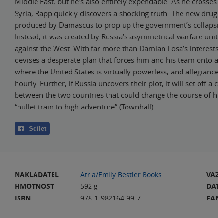
Middle East, but he’s also entirely expendable. As he crosses
Syria, Rapp quickly discovers a shocking truth. The new drug 
produced by Damascus to prop up the government’s collapsi
Instead, it was created by Russia’s asymmetrical warfare uni
against the West. With far more than Damian Losa’s interests
devises a desperate plan that forces him and his team onto a 
where the United States is virtually powerless, and allegiance
hourly. Further, if Russia uncovers their plot, it will set off a
between the two countries that could change the course of hi
“bullet train to high adventure” (Townhall).
Sdílet
NAKLADATEL
Atria/Emily Bestler Books
VA
HMOTNOST
592 g
DA
ISBN
978-1-982164-99-7
EA