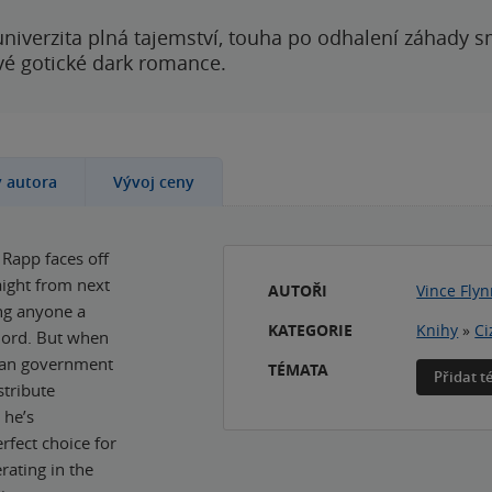
 univerzita plná tajemství, touha po odhalení záhady 
ové gotické dark romance.
y autora
Vývoj ceny
 Rapp faces off
raight from next
AUTOŘI
Vince Fly
ng anyone a
KATEGORIE
Knihy
»
Ci
lord. But when
rian government
TÉMATA
Přidat 
stribute
 he’s
rfect choice for
rating in the