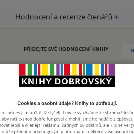
Hodnocení a recenze čtenářů
PŘIDEJTE SVÉ HODNOCENÍ KNIHY
N
Přidat hodnocení
Cookies a osobní údaje? Knihy to potřebují.
h cookies jste určitě již slyšeli. I my je využíváme ke shromažďován
, aby náš e-shop dobře fungoval a mohli jsme ho nadále zlepšovat
vat lepší a cílenější reklamu. Žádných 50 odstínů, ale klidně Vergil
s může předat marketingovým platformám i některé vaše osobní úda