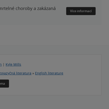
smrtelné choroby a zakázaná
Více informací
nn
|
Kyle Mills
zojazyčná literatura
»
English literature
téma