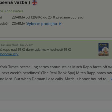
pevná vazba
)
é u dodavatele
ní
ZDARMA od 1299 Kč, do 20. 8. předáme dopravci
Vyberte prodejnu
 odběr
ZDARMA (
)
i zaslání zboží balíčkem
nákupu nad 99 Kč
dárek zdarma
v hodnotě 19 Kč
shopové listy
ork Times bestselling series continues as Mitch Rapp faces off wit
m next week’s headlines” (The Real Book Spy).Mitch Rapp hates ow
me lord. But when Damian Losa calls, Mitch is honor bound to…