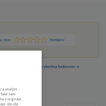
1
2
3
4
5
ic moc
Perfektní
Zobrazit všechna hodnocení
í a analýze
. Také nám
ia v originále.
je. Ale vše