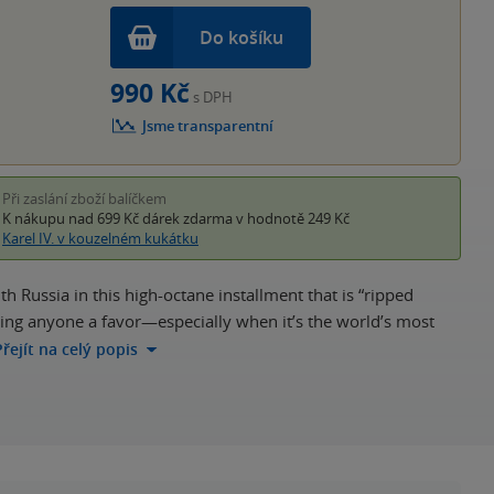
Do košíku
990 Kč
s DPH
Jsme transparentní
Při zaslání zboží balíčkem
K nákupu nad 699 Kč
dárek zdarma
v hodnotě 249 Kč
Karel IV. v kouzelném kukátku
h Russia in this high-octane installment that is “ripped
ing anyone a favor—especially when it’s the world’s most
Přejít na celý popis