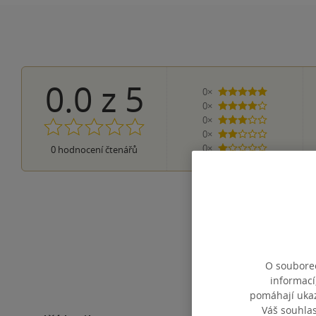
0.0
z
5
0×
5 hvězdiček
0×
4 hvězdičky
0×
3 hvězdičky
0×
2 hvězdičky
0×
0
hodnocení čtenářů
1 hvezdička
O souborec
informací
pomáhají ukazo
Váš souhla