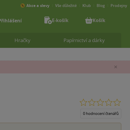
Akce a slevy
Vše důležité
Klub
Blog
Prodejny
E-košík
Košík
Přihlášení
Hračky
Papírnictví a dárky
Zav
0.0
z
5
0 hodnocení čtenářů
hvěz