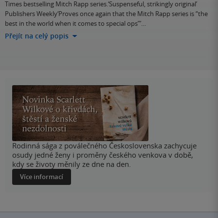
Times bestselling Mitch Rapp series.‘Suspenseful, strikingly original’
Publishers Weekly‘Proves once again that the Mitch Rapp series is “the
best in the world when it comes to special ops”’…
Přejít na celý popis
Rodinná sága z poválečného Československa zachycuje
osudy jedné ženy i proměny českého venkova v době,
kdy se životy měnily ze dne na den.
Více informací