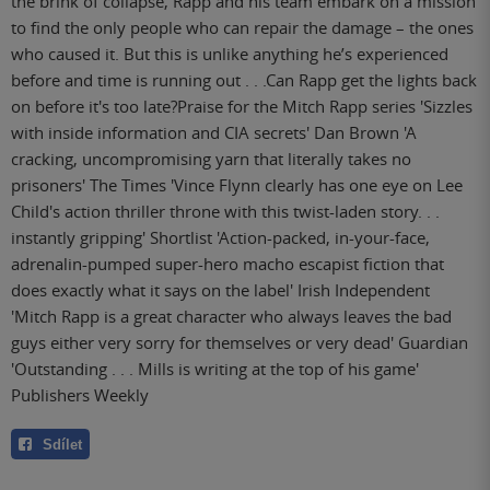
the brink of collapse, Rapp and his team embark on a mission
to find the only people who can repair the damage – the ones
who caused it. But this is unlike anything he’s experienced
before and time is running out . . .Can Rapp get the lights back
on before it's too late?Praise for the Mitch Rapp series 'Sizzles
with inside information and CIA secrets' Dan Brown 'A
cracking, uncompromising yarn that literally takes no
prisoners' The Times 'Vince Flynn clearly has one eye on Lee
Child's action thriller throne with this twist-laden story. . .
instantly gripping' Shortlist 'Action-packed, in-your-face,
adrenalin-pumped super-hero macho escapist fiction that
does exactly what it says on the label' Irish Independent
'Mitch Rapp is a great character who always leaves the bad
guys either very sorry for themselves or very dead' Guardian
'Outstanding . . . Mills is writing at the top of his game'
Publishers Weekly
Sdílet