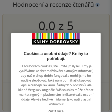
Hodnocení a recenze čtenářů
0.0
z
5
0
hodnocení čtenářů
Cookies a osobní údaje? Knihy to
0×
5 hvězdiček
potřebují.
0×
4 hvězdičky
O souborech cookies jste určitě již slyšeli. I my je
0×
3 hvězdičky
využíváme ke shromažďování a analýze informací,
0×
2 hvězdičky
aby náš e-shop dobře fungoval a mohli jsme ho
0×
1 hvezdička
nadále zlepšovat. Také nám pomáhají ukazovat
lepší a cílenější reklamu. Žádných 50 odstínů, ale
PŘIDEJTE SVÉ HODNOCENÍ KNIHY
klidně Vergilia v originále. Váš souhlas může předat
marketingovým platformám i některé vaše osobní
údaje. Ale vše bedlivě hlídáme. Jako naši vlastní
1
2
3
4
5
knihovnu!
Zjistit více