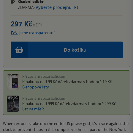
Osobní odběr
Vyberte prodejnu
ZDARMA (
)
297 Kč
s DPH
Jsme transparentní
Do košíku
Při zaslání zboží balíčkem
K nákupu nad 99 Kč
dárek zdarma
v hodnotě 19 Kč
E-shopové listy
Při zaslání zboží balíčkem
K nákupu nad 999 Kč
dárek zdarma
v hodnotě 299 Kč
Let na měsíc
When terrorists take out the entire US power grid, it's a race against the
clock to prevent chaos in this compulsive thriller, part of the New York