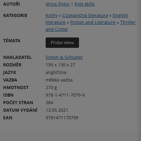
AUTOŘI
Vince Flynn
|
Kyle Mills
KATEGORIE
Knihy
»
Cizojazyčná literatura
»
English
literature
»
Fiction and Literature
»
Thriller
and Crime
TÉMATA
Přidat téma
NAKLADATEL
Simon & Schuster
ROZMĚR
199 x 130 x 27
JAZYK
angličtina
VAZBA
měkká vazba
HMOTNOST
270 g
ISBN
978-1-4711-7079-9
POČET STRAN
384
DATUM VYDÁNÍ
13.05.2021
EAN
9781471170799