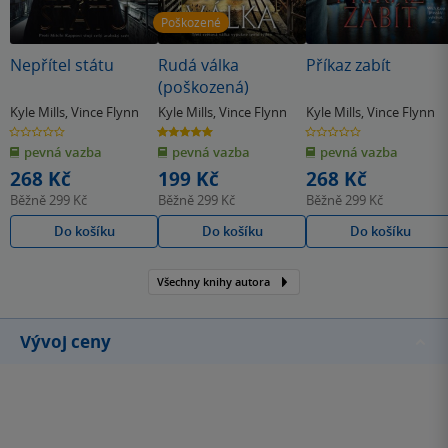
Poškozené
Nepřítel státu
Rudá válka
Příkaz zabít
(poškozená)
Kyle Mills
,
Vince Flynn
Kyle Mills
,
Vince Flynn
Kyle Mills
,
Vince Flynn
0.0
5.0
0.0
z
z
z
pevná vazba
pevná vazba
pevná vazba
5
5
5
hvězdiček
hvězdiček
hvězdiček
268 Kč
199 Kč
268 Kč
Běžně
299 Kč
Běžně
299 Kč
Běžně
299 Kč
Do košíku
Do košíku
Do košíku
Všechny knihy autora
Vývoj ceny