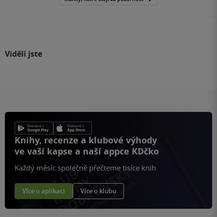
Viděli jste
Knihy, recenze a klubové výhody
ve vaší kapse a naší appce KDčko
Každý měsíc společně přečteme tisíce knih
Více o aplikaci
Více o klubu